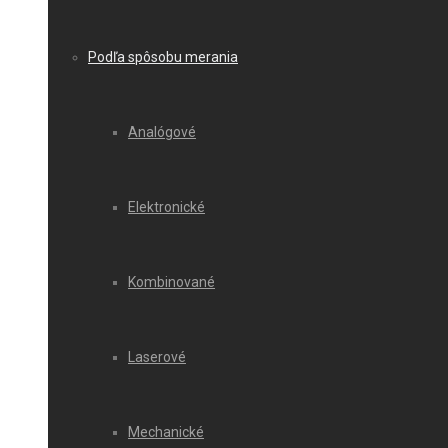
Podľa spôsobu merania
Analógové
Elektronické
Kombinované
Laserové
Mechanické