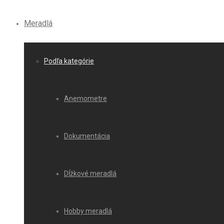
Meradlá
Podľa kategórie
Anemometre
Dokumentácia
Dĺžkové meradlá
Hobby meradlá