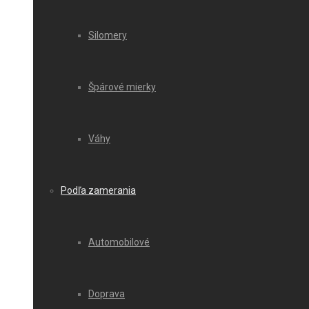
Silomery
Špárové mierky
Váhy
Podľa zamerania
Automobilové
Doprava