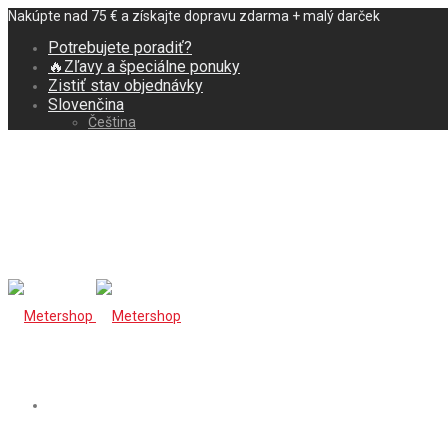
Nakúpte nad 75 € a získajte dopravu zdarma + malý darček
Potrebujete poradiť?
🔥Zľavy a špeciálne ponuky
Zistiť stav objednávky
Slovenčina
Čeština