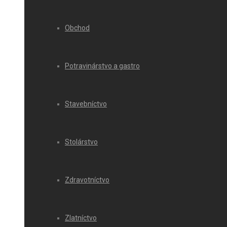
Obchod
Potravinárstvo a gastro
Stavebníctvo
Stolárstvo
Zdravotníctvo
Zlatníctvo