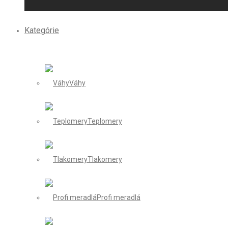
Kategórie
Váhy
Teplomery
Tlakomery
Profi meradlá