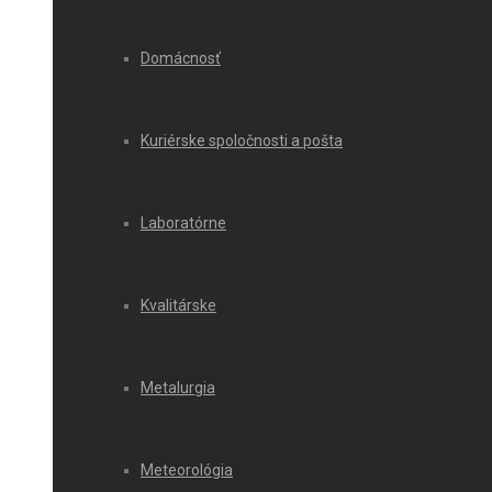
Domácnosť
Kuriérske spoločnosti a pošta
Laboratórne
Kvalitárske
Metalurgia
Meteorológia