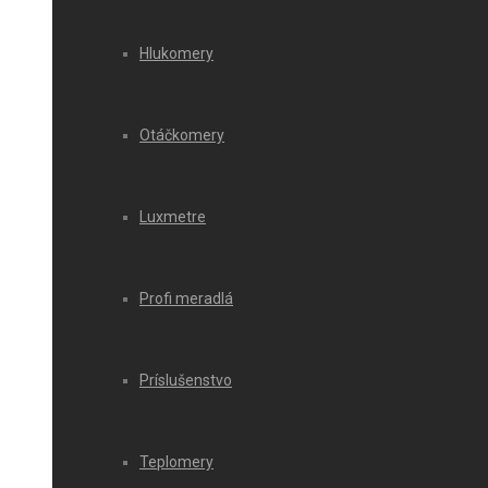
Hlukomery
Otáčkomery
Luxmetre
Profi meradlá
Príslušenstvo
Teplomery