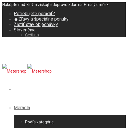
Nakúpte nad 75 € a získajte dopravu zdarma + malý darček
Potrebujete poradiť?
🔥Zľavy a špeciálne ponuky
Zistiť stav objednávky
Slovenčina
Čeština
Meradlá
Podľa kategórie