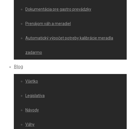
Dokumentácia pre gastro prevádzky
Prenájom váh a meradiel
Automatický výpočet potreby kalibrácie meradla
zadarmo
Blog
Všetko
Legislatíva
Návody
Váhy