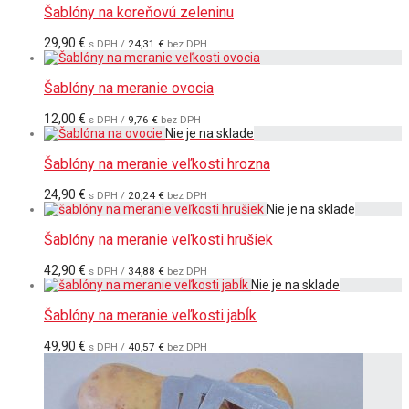
Šablóny na koreňovú zeleninu
29,90
€
s DPH /
24,31
€
bez DPH
Šablóny na meranie ovocia
12,00
€
s DPH /
9,76
€
bez DPH
Šablóny na meranie veľkosti hrozna
24,90
€
s DPH /
20,24
€
bez DPH
Šablóny na meranie veľkosti hrušiek
42,90
€
s DPH /
34,88
€
bez DPH
Šablóny na meranie veľkosti jabĺk
49,90
€
s DPH /
40,57
€
bez DPH