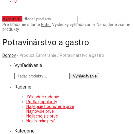
0
Vymazať
Pre hľadanie stlačte
Enter
Výsledky vyhľadávania:
Nenájdené žiadne
produkty.
Potravinárstvo a gastro
Domov
/ Product Zameranie / Potravinárstvo a gastro
Vyhľadávanie
Hľadať:
Vyhľadávanie
Radenie
Základné radenie
Podľa popularity
Najlepšie hodnotené prvé
Najnovšie prvé
Najlacnejšie prvé
Najdrahšie prvé
Kategórie