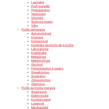
Luxmetre
Profi meradlá
Príslušenstvo
Teplomery
Silomery
Špárové mierky
Váhy
Podľa zamerania
Automobilové
Doprava
Domácnosť
Kuriérske spoločnosti a pošta
Laboratórne
Kvalitárske
Metalurgia
Meteorológia
Obchod
Potravinárstvo a gastro
Stavebníctvo
Stolárstvo
Zdravotníctvo
Zlatníctvo
Podľa spôsobu merania
Analógové
Elektronické
Kombinované
Laserové
Mechanické