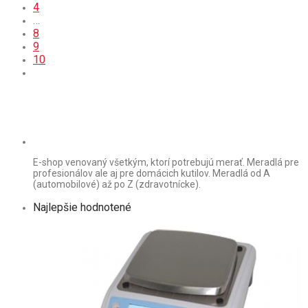
4
…
8
9
10
E-shop venovaný všetkým, ktorí potrebujú merať. Meradlá pre
profesionálov ale aj pre domácich kutilov. Meradlá od A
(automobilové) až po Z (zdravotnícke).
Najlepšie hodnotené