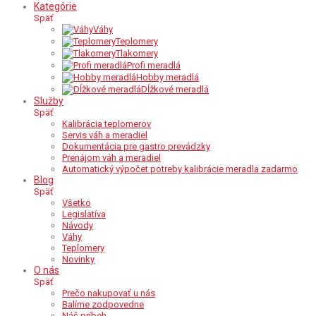
Kategórie
Späť
Váhy
Teplomery
Tlakomery
Profi meradlá
Hobby meradlá
Dĺžkové meradlá
Služby
Späť
Kalibrácia teplomerov
Servis váh a meradiel
Dokumentácia pre gastro prevádzky
Prenájom váh a meradiel
Automatický výpočet potreby kalibrácie meradla zadarmo
Blog
Späť
Všetko
Legislatíva
Návody
Váhy
Teplomery
Novinky
O nás
Späť
Prečo nakupovať u nás
Balíme zodpovedne
Náš príbeh