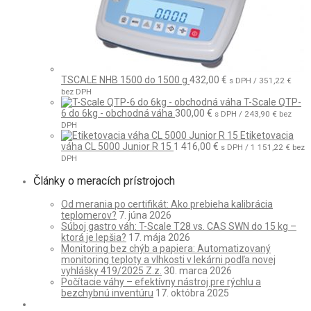
TSCALE NHB 1500 do 1500 g
432,00
€
s DPH /
351,22
€
bez DPH
T-Scale QTP-
6 do 6kg - obchodná váha
300,00
€
s DPH /
243,90
€
bez
DPH
Etiketovacia
váha CL 5000 Junior R 15
1 416,00
€
s DPH /
1 151,22
€
bez
DPH
Články o meracích prístrojoch
Od merania po certifikát: Ako prebieha kalibrácia
teplomerov?
7. júna 2026
Súboj gastro váh: T-Scale T28 vs. CAS SWN do 15 kg –
ktorá je lepšia?
17. mája 2026
Monitoring bez chýb a papiera: Automatizovaný
monitoring teploty a vlhkosti v lekárni podľa novej
vyhlášky 419/2025 Z.z.
30. marca 2026
Počítacie váhy – efektívny nástroj pre rýchlu a
bezchybnú inventúru
17. októbra 2025