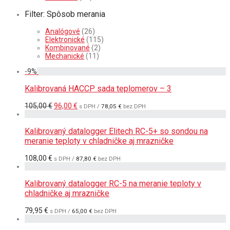
Filter: Spôsob merania
Analógové
(26)
Elektronické
(115)
Kombinované
(2)
Mechanické
(11)
-
9
%
Kalibrovaná HACCP sada teplomerov – 3
Pôvodná
Aktuálna
105,00
€
96,00
€
s DPH /
78,05
€
bez DPH
cena
cena
bola:
je:
105,00 €.
96,00 €.
Kalibrovaný datalogger Elitech RC-5+ so sondou na
meranie teploty v chladničke aj mrazničke
108,00
€
s DPH /
87,80
€
bez DPH
Kalibrovaný datalogger RC-5 na meranie teploty v
chladničke aj mrazničke
79,95
€
s DPH /
65,00
€
bez DPH