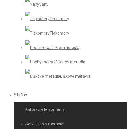
Váhy
Teplomery
Tlakomery
Profi meradlá
Hobby meradlá
Dĺžkové meradlá
Služby
Kalibrácia teplomerov
Servis váh a meradiel