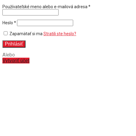
Povinné
Používateľské meno alebo e-mailová adresa
*
Povinné
Heslo
*
Zapamätať si ma
Stratili ste heslo?
Prihlásiť
Alebo
Vytvoriť účet
Registrovať sa
E-mailová adresa
*
Odkaz na nastavenie nového hesla bude odoslaný na váš email.
Vaše osobné údaje budú spracované k vybaveniu vašej objednávky
podľa našich Zásad ochrany osobných údajov.
pravidlá ochrany
súkromia
.
Registrovať sa
Alebo