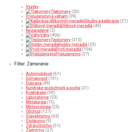
Všetky
Tlakomery
(20)
Príslušenstvo k váham
(39)
Služby a kalibrácie
(21)
Dĺžkové meradlá
(40)
Nezaradené
(2)
Váhy
(406)
Teplomery
(313)
Hobby meradlá
(33)
Profi meradlá
(104)
Príslušenstvo
(27)
Filter: Zameranie
Automobilové
(61)
Domácnosť
(101)
Doprava
(49)
Kuriérske spoločnosti a pošta
(21)
Kvalitárske
(59)
Laboratórne
(53)
Metalurgia
(15)
Meteorológia
(23)
Obchod
(127)
Stavebníctvo
(63)
Stolárstvo
(9)
Zdravotníctvo
(51)
Zlatníctvo
(27)