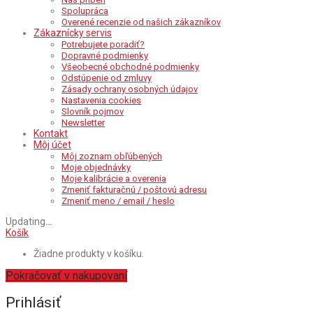
Spolupráca
Overené recenzie od našich zákazníkov
Zákaznícky servis
Potrebujete poradiť?
Dopravné podmienky
Všeobecné obchodné podmienky
Odstúpenie od zmluvy
Zásady ochrany osobných údajov
Nastavenia cookies
Slovník pojmov
Newsletter
Kontakt
Môj účet
Môj zoznam obľúbených
Moje objednávky
Moje kalibrácie a overenia
Zmeniť fakturačnú / poštovú adresu
Zmeniť meno / email / heslo
Updating
…
Košík
Žiadne produkty v košíku.
Pokračovať v nakupovaní
Prihlásiť