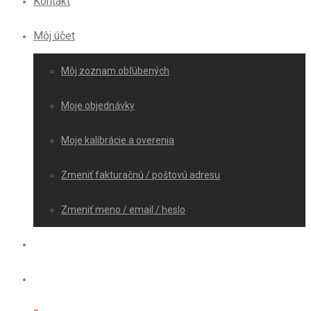
Kontakt
Môj účet
Môj zoznam obľúbených
Moje objednávky
Moje kalibrácie a overenia
Zmeniť fakturačnú / poštovú adresu
Zmeniť meno / email / heslo