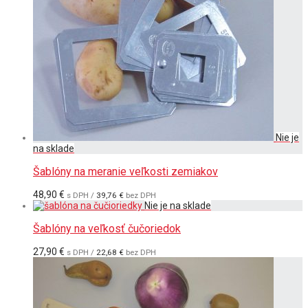
Šablóny na meranie veľkosti zemiakov
48,90
€
s DPH /
39,76
€
bez DPH
Šablóny na veľkosť čučoriedok
27,90
€
s DPH /
22,68
€
bez DPH