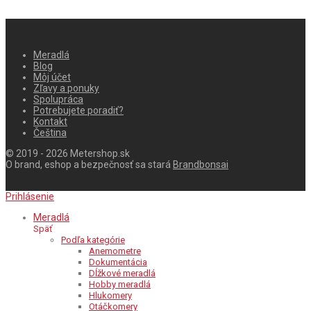
Meradlá
Blog
Môj účet
Zľavy a ponuky
Spolupráca
Potrebujete poradiť?
Kontakt
Čeština
© 2019 - 2026 Metershop.sk
O brand, eshop a bezpečnosť sa stará
Brandbonsai
Prihlásenie
Meradlá
Späť
Podľa kategórie
Anemometre
Dokumentácia
Dĺžkové meradlá
Hobby meradlá
Hlukomery
Otáčkomery