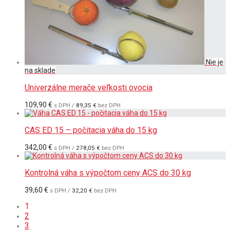
Univerzálne merače veľkosti ovocia
109,90
€
s DPH /
89,35
€
bez DPH
CAS ED 15 – počitacia váha do 15 kg
342,00
€
s DPH /
278,05
€
bez DPH
Kontrolná váha s výpočtom ceny ACS do 30 kg
39,60
€
s DPH /
32,20
€
bez DPH
1
2
3