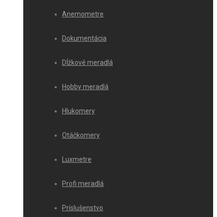
Anemometre
Dokumentácia
Dĺžkové meradlá
Hobby meradlá
Hlukomery
Otáčkomery
Luxmetre
Profi meradlá
Príslušenstvo