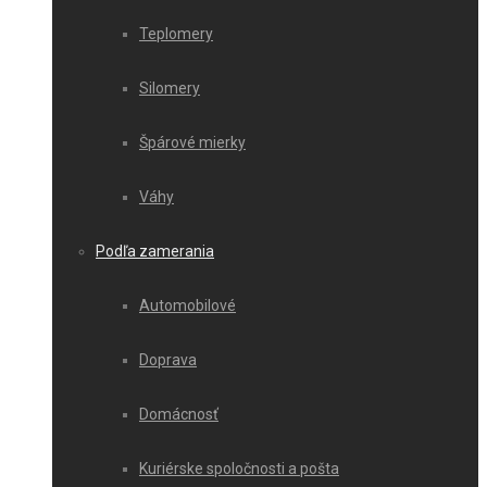
Teplomery
Silomery
Špárové mierky
Váhy
Podľa zamerania
Automobilové
Doprava
Domácnosť
Kuriérske spoločnosti a pošta