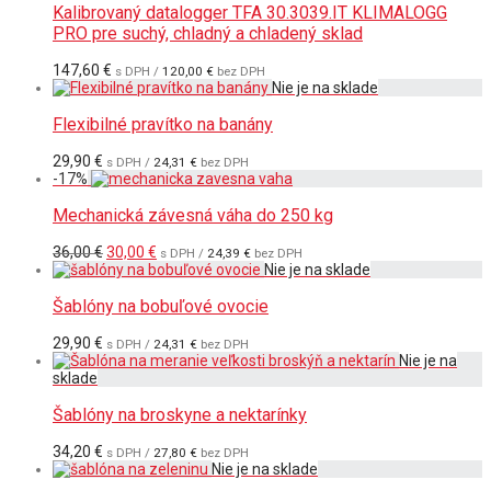
Kalibrovaný datalogger TFA 30.3039.IT KLIMALOGG
PRO pre suchý, chladný a chladený sklad
147,60
€
s DPH /
120,00
€
bez DPH
Flexibilné pravítko na banány
29,90
€
s DPH /
24,31
€
bez DPH
-
17
%
Mechanická závesná váha do 250 kg
Pôvodná
Aktuálna
36,00
€
30,00
€
s DPH /
24,39
€
bez DPH
cena
cena
bola:
je:
36,00 €.
30,00 €.
Šablóny na bobuľové ovocie
29,90
€
s DPH /
24,31
€
bez DPH
Šablóny na broskyne a nektarínky
34,20
€
s DPH /
27,80
€
bez DPH