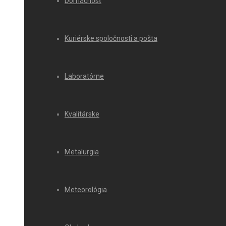
Domácnosť
Kuriérske spoločnosti a pošta
Laboratórne
Kvalitárske
Metalurgia
Meteorológia