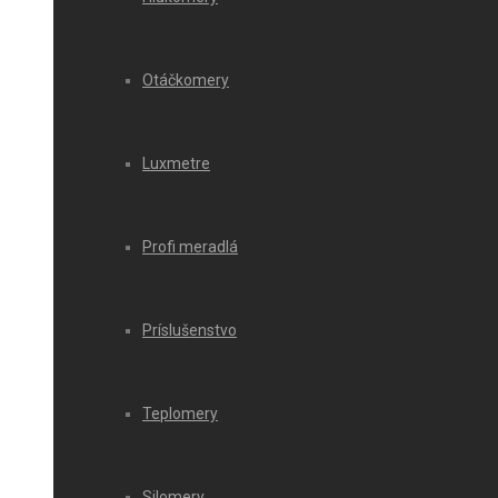
Otáčkomery
Luxmetre
Profi meradlá
Príslušenstvo
Teplomery
Silomery