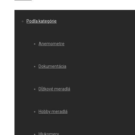
Podľa kategórie
Anemometre
Dokumentácia
Dĺžkové meradlá
Hobby meradlá
Hlukomery