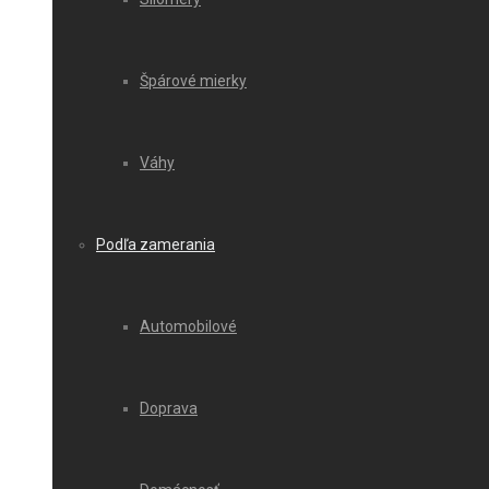
Špárové mierky
Váhy
Podľa zamerania
Automobilové
Doprava