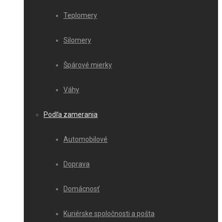
Teplomery
Silomery
Špárové mierky
Váhy
Podľa zamerania
Automobilové
Doprava
Domácnosť
Kuriérske spoločnosti a pošta