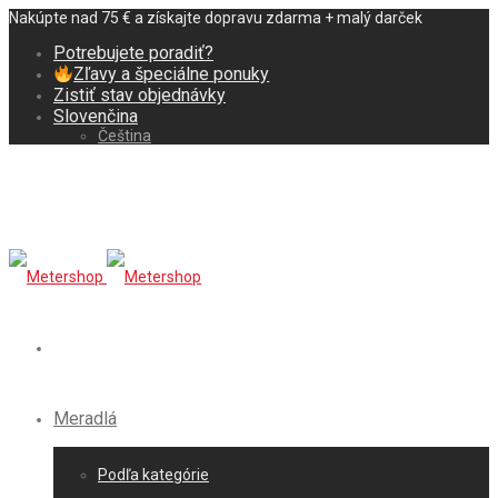
Nakúpte nad 75 € a získajte dopravu zdarma + malý darček
Potrebujete poradiť?
Zľavy a špeciálne ponuky
Zistiť stav objednávky
Slovenčina
Čeština
Meradlá
Podľa kategórie