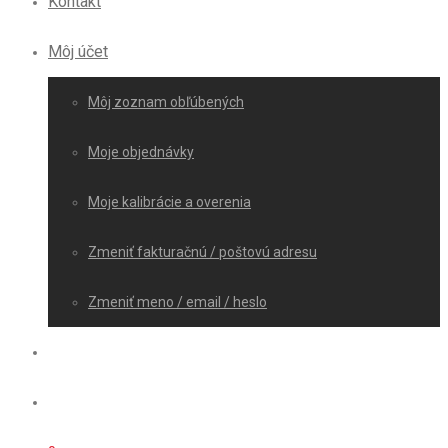
Kontakt
Môj účet
Môj zoznam obľúbených
Moje objednávky
Moje kalibrácie a overenia
Zmeniť fakturačnú / poštovú adresu
Zmeniť meno / email / heslo