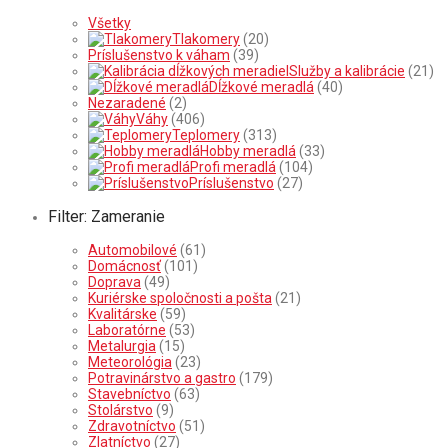
Všetky
Tlakomery
(20)
Príslušenstvo k váham
(39)
Služby a kalibrácie
(21)
Dĺžkové meradlá
(40)
Nezaradené
(2)
Váhy
(406)
Teplomery
(313)
Hobby meradlá
(33)
Profi meradlá
(104)
Príslušenstvo
(27)
Filter: Zameranie
Automobilové
(61)
Domácnosť
(101)
Doprava
(49)
Kuriérske spoločnosti a pošta
(21)
Kvalitárske
(59)
Laboratórne
(53)
Metalurgia
(15)
Meteorológia
(23)
Potravinárstvo a gastro
(179)
Stavebníctvo
(63)
Stolárstvo
(9)
Zdravotníctvo
(51)
Zlatníctvo
(27)