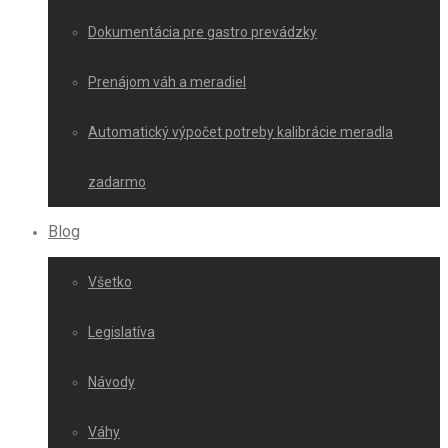
Dokumentácia pre gastro prevádzky
Prenájom váh a meradiel
Automatický výpočet potreby kalibrácie meradla
zadarmo
Blog
Všetko
Legislatíva
Návody
Váhy