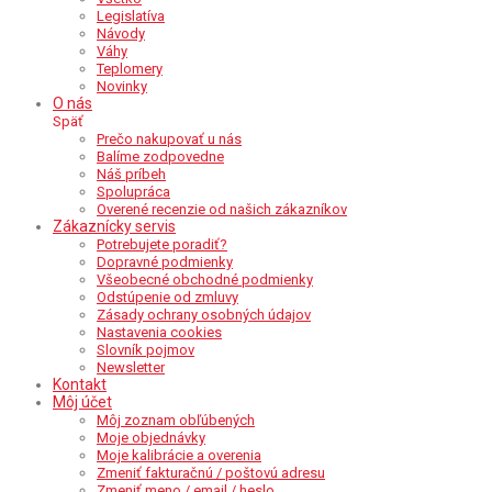
Legislatíva
Návody
Váhy
Teplomery
Novinky
O nás
Späť
Prečo nakupovať u nás
Balíme zodpovedne
Náš príbeh
Spolupráca
Overené recenzie od našich zákazníkov
Zákaznícky servis
Potrebujete poradiť?
Dopravné podmienky
Všeobecné obchodné podmienky
Odstúpenie od zmluvy
Zásady ochrany osobných údajov
Nastavenia cookies
Slovník pojmov
Newsletter
Kontakt
Môj účet
Môj zoznam obľúbených
Moje objednávky
Moje kalibrácie a overenia
Zmeniť fakturačnú / poštovú adresu
Zmeniť meno / email / heslo