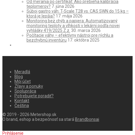
Od merania po certifikát: Ako prebieha kalibrácia
teplomerov?
7. júna 2026
Súboj gastro váh: T-Scale T28 vs. CAS SWN do 15 kg –
ktorá je lepšia?
17. mája 2026
Monitoring bez chýb a papiera: Automatizovaný
monitoring teploty a vlhkosti v lekárni podľa novej
vyhlášky 419/2025 Z.z.
30. marca 2026
Počítacie váhy – efektívny nástroj pre rýchlu a
bezchybnú inventúru
17. októbra 2025
Meradlá
Blog
Môj účet
Zľavy a ponuky
Spolupráca
Potrebujete poradiť?
Kontakt
Čeština
© 2019 - 2026 Metershop.sk
O brand, eshop a bezpečnosť sa stará
Brandbonsai
Prihlásenie