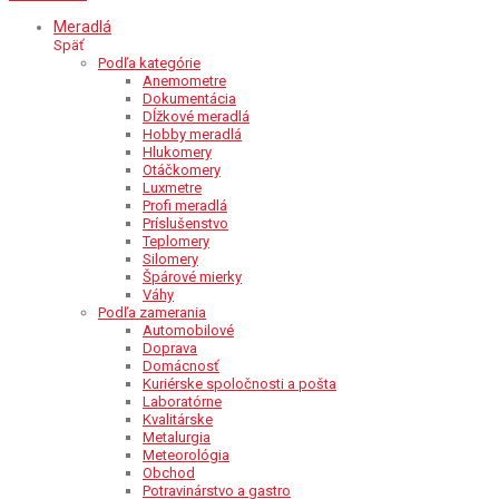
Meradlá
Späť
Podľa kategórie
Anemometre
Dokumentácia
Dĺžkové meradlá
Hobby meradlá
Hlukomery
Otáčkomery
Luxmetre
Profi meradlá
Príslušenstvo
Teplomery
Silomery
Špárové mierky
Váhy
Podľa zamerania
Automobilové
Doprava
Domácnosť
Kuriérske spoločnosti a pošta
Laboratórne
Kvalitárske
Metalurgia
Meteorológia
Obchod
Potravinárstvo a gastro