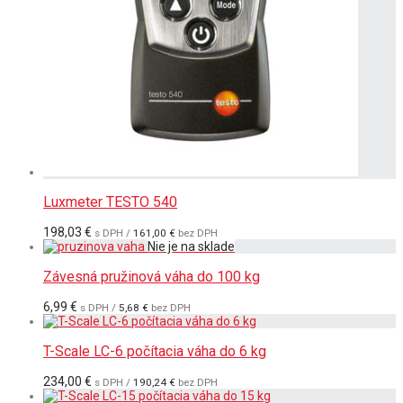
Luxmeter TESTO 540
198,03
€
s DPH /
161,00
€
bez DPH
Závesná pružinová váha do 100 kg
6,99
€
s DPH /
5,68
€
bez DPH
T-Scale LC-6 počítacia váha do 6 kg
234,00
€
s DPH /
190,24
€
bez DPH