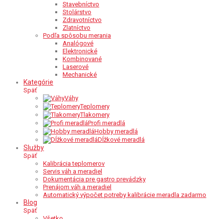
Stavebníctvo
Stolárstvo
Zdravotníctvo
Zlatníctvo
Podľa spôsobu merania
Analógové
Elektronické
Kombinované
Laserové
Mechanické
Kategórie
Späť
Váhy
Teplomery
Tlakomery
Profi meradlá
Hobby meradlá
Dĺžkové meradlá
Služby
Späť
Kalibrácia teplomerov
Servis váh a meradiel
Dokumentácia pre gastro prevádzky
Prenájom váh a meradiel
Automatický výpočet potreby kalibrácie meradla zadarmo
Blog
Späť
Všetko