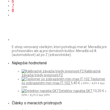
6
7
8
E-shop venovaný všetkým, ktorí potrebujú merať. Meradlá pre
profesionálov ale aj pre domácich kutilov. Meradlá od A
(automobilové) až po Z (zdravotnícke).
Najlepšie hodnotené
Kalibračné
závažia triedy presnosti F2
Teplomer
so zobrazením min-max IT-102
5,40
€
s DPH /
4,39
€
bez
DPH
Detektor napätia GK7
10,20
€
s
DPH /
8,29
€
bez DPH
Články o meracích prístrojoch