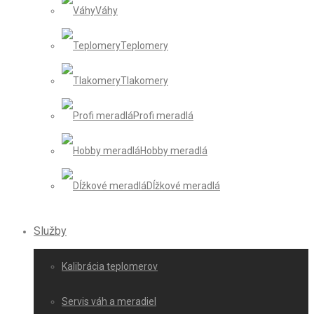
Váhy
Teplomery
Tlakomery
Profi meradlá
Hobby meradlá
Dĺžkové meradlá
Služby
Kalibrácia teplomerov
Servis váh a meradiel