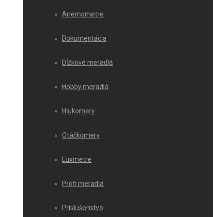
Anemometre
Dokumentácia
Dĺžkové meradlá
Hobby meradlá
Hlukomery
Otáčkomery
Luxmetre
Profi meradlá
Príslušenstvo