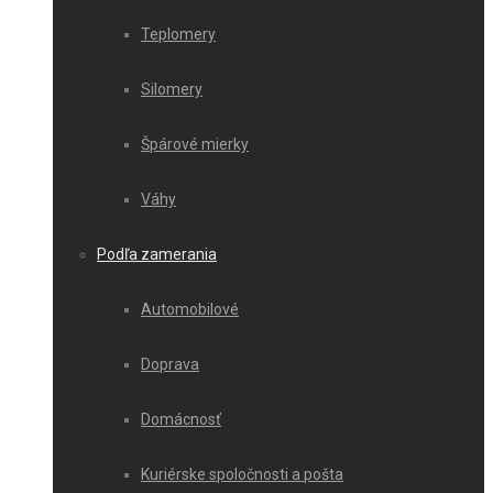
Teplomery
Silomery
Špárové mierky
Váhy
Podľa zamerania
Automobilové
Doprava
Domácnosť
Kuriérske spoločnosti a pošta