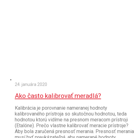
24. januára 2020
Ako často kalibrovať meradlá?
Kalibrácia je porovnanie nameranej hodnoty
kalibrovaného prístroja so skutočnou hodnotou, teda
hodnotou ktorú vidíme na presnom meracom prístroji
(Etalóne). Prečo vlastne kalibrovať meracie prístroje?
Aby bola zaručená presnosť merania. Presnosť merania
musí byť preukázateľná, aby namerané hodnoty,