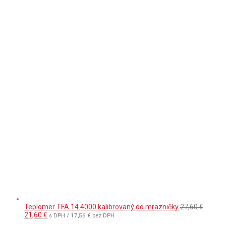
Teplomer TFA 14.4000 kalibrovaný do mrazničky
27,60
€
Pôvodná
Aktuálna
21,60
€
s DPH /
17,56
€
bez DPH
cena
cena