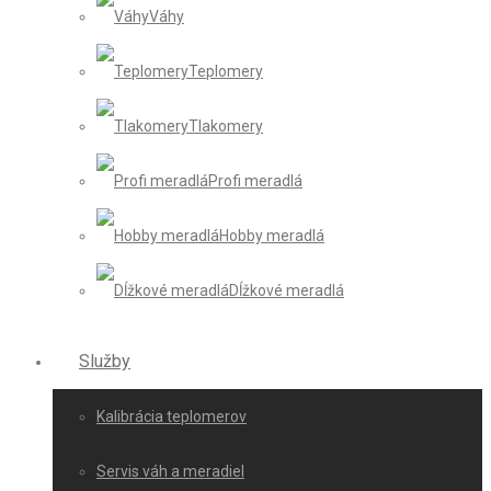
Váhy
Teplomery
Tlakomery
Profi meradlá
Hobby meradlá
Dĺžkové meradlá
Služby
Kalibrácia teplomerov
Servis váh a meradiel