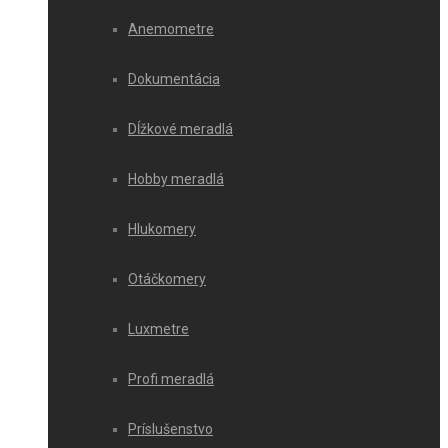
Anemometre
Dokumentácia
Dĺžkové meradlá
Hobby meradlá
Hlukomery
Otáčkomery
Luxmetre
Profi meradlá
Príslušenstvo