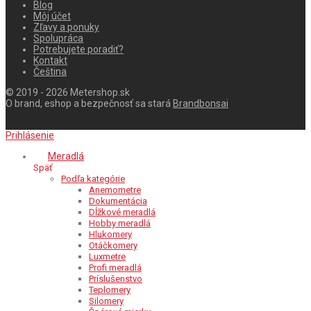
Blog
Môj účet
Zľavy a ponuky
Spolupráca
Potrebujete poradiť?
Kontakt
Čeština
© 2019 - 2026 Metershop.sk
O brand, eshop a bezpečnosť sa stará
Brandbonsai
Prihlásenie
Meradlá
Späť
Podľa kategórie
Anemometre
Dokumentácia
Dĺžkové meradlá
Hobby meradlá
Hlukomery
Otáčkomery
Luxmetre
Profi meradlá
Príslušenstvo
Teplomery
Silomery