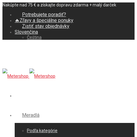
Nakúpte nad 75 € a získajte dopravu zdarma + malý darček
Potrebujete poradiť?
🔥Zľavy a špeciálne ponuky
Zistiť stav objednávky
Slovenčina
Čeština
Meradlá
Podľa kategórie