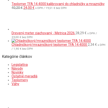
Teplomer TFA 14.4000 kalibrovaný do chladničky a mrazničky
Pôvodná
Aktuálna
40,20
€
24,00
€
s DPH /
19,51
€
bez DPH
cena
cena
bola:
je:
40,20 €.
24,00 €.
Drevený meter ciachovaný - Metrica 2026
28,29
€
s DPH /
23,00
€
bez DPH
Chladničkový/mrazničkový teplomer TFA 14.4000
2,34
€
s DPH
/
1,90
€
bez DPH
Kategórie článkov
Legislatíva
Návody
Novinky
Ostatné meradlá
Teplomery
Váhy