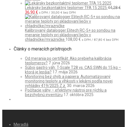
cena
cena
bola:
je:
Lekársky bezkontaktný teplomer TFA 15.2025
44,28
€
442,80 €.
Pôvodná
Aktuálna
399,75 €.
36,90
€
s DPH /
30,00
€
bez DPH
cena
cena
bola:
je:
44,28 €.
36,90 €.
Kalibrovaný datalogger Elitech RC-5+ so sondou na
meranie teploty pri skladovaní liečiv v
chladničke/mrazničke
108,00
€
s DPH /
87,80
€
bez DPH
Články o meracích prístrojoch
Od merania po certifikát: Ako prebieha kalibrácia
teplomerov?
7. júna 2026
Súboj gastro váh: T-Scale T28 vs. CAS SWN do 15 kg –
ktorá je lepšia?
17. mája 2026
Monitoring bez chýb a papiera: Automatizovaný
monitoring teploty a vlhkosti v lekárni podľa novej
vyhlášky 419/2025 Z.z.
30. marca 2026
Počítacie váhy – efektívny nástroj pre rýchlu a
bezchybnú inventúru
17. októbra 2025
Meradlá