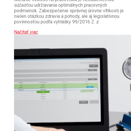
súčasťou udržiavania optimálnych pracovných
podmienok. Zabezpečenie správnej úrovne vlhkosti je
nielen otázkou zdravia a pohody, ale aj legislatívnou
povinnosťou podľa vyhlášky 99/2016 Z. z.
Načítať viac