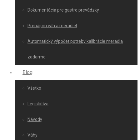
Dokumentácia pre gastro prevádzky
Prenájom váh a meradiel
Automatický výpočet potreby kalibrácie meradla
zadarmo
Blog
Všetko
Legislatíva
Návody
Váhy