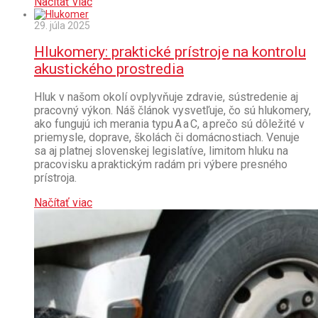
Načítať viac
29. júla 2025
Hlukomery: praktické prístroje na kontrolu
akustického prostredia
Hluk v našom okolí ovplyvňuje zdravie, sústredenie aj
pracovný výkon. Náš článok vysvetľuje, čo sú hlukomery,
ako fungujú ich merania typu A a C, a prečo sú dôležité v
priemysle, doprave, školách či domácnostiach. Venuje
sa aj platnej slovenskej legislatíve, limitom hluku na
pracovisku a praktickým radám pri výbere presného
prístroja.
Načítať viac