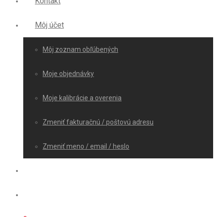
Kontakt
Môj účet
Môj zoznam obľúbených
Moje objednávky
Moje kalibrácie a overenia
Zmeniť fakturačnú / poštovú adresu
Zmeniť meno / email / heslo