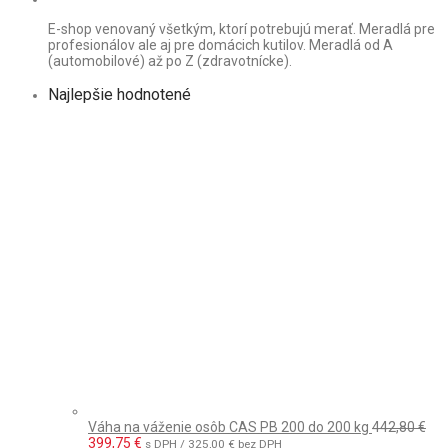
E-shop venovaný všetkým, ktorí potrebujú merať. Meradlá pre
profesionálov ale aj pre domácich kutilov. Meradlá od A
(automobilové) až po Z (zdravotnícke).
Najlepšie hodnotené
Váha na váženie osôb CAS PB 200 do 200 kg
442,80
€
Pôvodná
Aktuálna
399,75
€
s DPH /
325,00
€
bez DPH