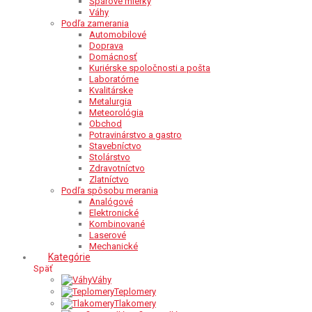
Špárové mierky
Váhy
Podľa zamerania
Automobilové
Doprava
Domácnosť
Kuriérske spoločnosti a pošta
Laboratórne
Kvalitárske
Metalurgia
Meteorológia
Obchod
Potravinárstvo a gastro
Stavebníctvo
Stolárstvo
Zdravotníctvo
Zlatníctvo
Podľa spôsobu merania
Analógové
Elektronické
Kombinované
Laserové
Mechanické
Kategórie
Späť
Váhy
Teplomery
Tlakomery