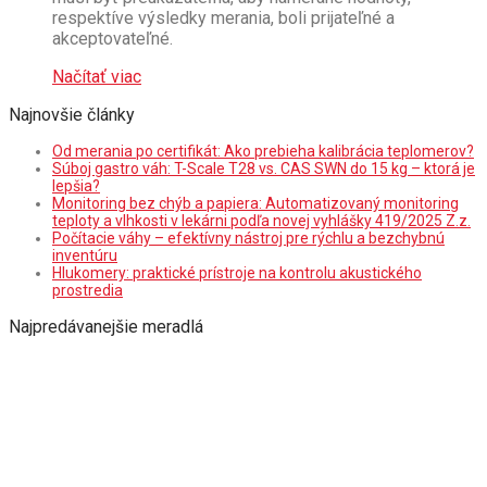
respektíve výsledky merania, boli prijateľné a
akceptovateľné.
Načítať viac
Najnovšie články
Od merania po certifikát: Ako prebieha kalibrácia teplomerov?
Súboj gastro váh: T-Scale T28 vs. CAS SWN do 15 kg – ktorá je
lepšia?
Monitoring bez chýb a papiera: Automatizovaný monitoring
teploty a vlhkosti v lekárni podľa novej vyhlášky 419/2025 Z.z.
Počítacie váhy – efektívny nástroj pre rýchlu a bezchybnú
inventúru
Hlukomery: praktické prístroje na kontrolu akustického
prostredia
Najpredávanejšie meradlá