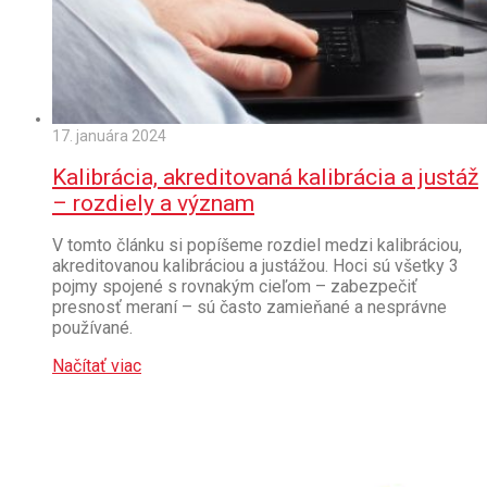
17. januára 2024
Kalibrácia, akreditovaná kalibrácia a justáž
– rozdiely a význam
V tomto článku si popíšeme rozdiel medzi kalibráciou,
akreditovanou kalibráciou a justážou. Hoci sú všetky 3
pojmy spojené s rovnakým cieľom – zabezpečiť
presnosť meraní – sú často zamieňané a nesprávne
používané.
Načítať viac