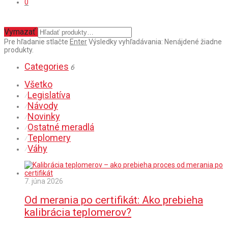
0
Vymazať
Pre hľadanie stlačte
Enter
Výsledky vyhľadávania:
Nenájdené žiadne
produkty.
Categories
6
Všetko
Legislatíva
⁄
Návody
⁄
Novinky
⁄
Ostatné meradlá
⁄
Teplomery
⁄
Váhy
⁄
7. júna 2026
Od merania po certifikát: Ako prebieha
kalibrácia teplomerov?