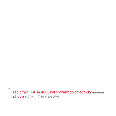
Teplomer TFA 14.4000 kalibrovaný do chladničky
27,60
€
Pôvodná
Aktuálna
21,60
€
s DPH /
17,56
€
bez DPH
cena
cena
bola:
je:
27,60 €.
21,60 €.