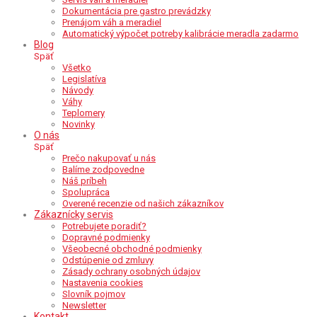
Dokumentácia pre gastro prevádzky
Prenájom váh a meradiel
Automatický výpočet potreby kalibrácie meradla zadarmo
Blog
Späť
Všetko
Legislatíva
Návody
Váhy
Teplomery
Novinky
O nás
Späť
Prečo nakupovať u nás
Balíme zodpovedne
Náš príbeh
Spolupráca
Overené recenzie od našich zákazníkov
Zákaznícky servis
Potrebujete poradiť?
Dopravné podmienky
Všeobecné obchodné podmienky
Odstúpenie od zmluvy
Zásady ochrany osobných údajov
Nastavenia cookies
Slovník pojmov
Newsletter
Kontakt