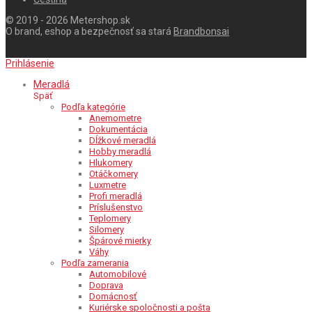
© 2019 - 2026 Metershop.sk
O brand, eshop a bezpečnosť sa stará
Brandbonsai
Prihlásenie
Meradlá
Späť
Podľa kategórie
Anemometre
Dokumentácia
Dĺžkové meradlá
Hobby meradlá
Hlukomery
Otáčkomery
Luxmetre
Profi meradlá
Príslušenstvo
Teplomery
Silomery
Špárové mierky
Váhy
Podľa zamerania
Automobilové
Doprava
Domácnosť
Kuriérske spoločnosti a pošta