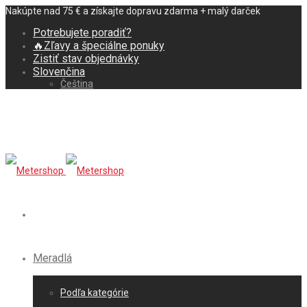
Nakúpte nad 75 € a získajte dopravu zdarma + malý darček
Potrebujete poradiť?
🔥Zľavy a špeciálne ponuky
Zistiť stav objednávky
Slovenčina
Čeština
Meradlá
Podľa kategórie