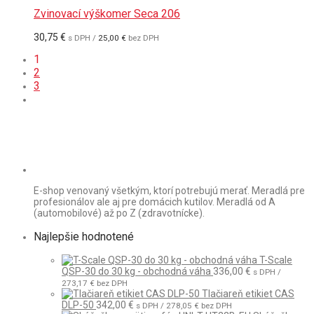
bola:
je:
130,38 €.
123,00 €.
Zvinovací výškomer Seca 206
30,75
€
s DPH /
25,00
€
bez DPH
1
2
3
E-shop venovaný všetkým, ktorí potrebujú merať. Meradlá pre
profesionálov ale aj pre domácich kutilov. Meradlá od A
(automobilové) až po Z (zdravotnícke).
Najlepšie hodnotené
T-Scale
QSP-30 do 30 kg - obchodná váha
336,00
€
s DPH /
273,17
€
bez DPH
Tlačiareň etikiet CAS
DLP-50
342,00
€
s DPH /
278,05
€
bez DPH