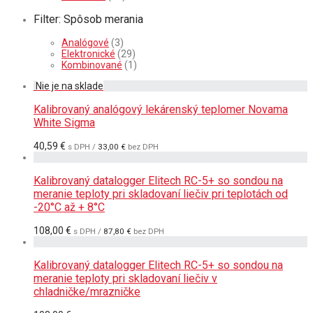
Filter: Spôsob merania
Analógové
(3)
Elektronické
(29)
Kombinované
(1)
Kalibrovaný analógový lekárenský teplomer Novama
White Sigma
40,59
€
s DPH /
33,00
€
bez DPH
Kalibrovaný datalogger Elitech RC-5+ so sondou na
meranie teploty pri skladovaní liečiv pri teplotách od
-20°C až + 8°C
108,00
€
s DPH /
87,80
€
bez DPH
Kalibrovaný datalogger Elitech RC-5+ so sondou na
meranie teploty pri skladovaní liečiv v
chladničke/mrazničke