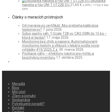
Skúšačka
napätia a fáz UNI-T UT22B-EU
21,60
€
s DPH /
17,56
€
bez
DPH
Články o meracích prístrojoch
Od merania po certifikát: Ako prebieha kalibrácia
teplomerov?
7. júna 2026
Súboj gastro váh: T-Scale T28 vs. CAS SWN do 15 kg –
ktorá je lepšia?
17. mája 2026
Monitoring bez chýb a papiera: Automatizovaný
monitoring teploty a vlhkosti v lekárni podľa novej
vyhlášky 419/2025 Z.z.
30. marca 2026
Počítacie váhy – efektívny nástroj pre rýchlu a
bezchybnú inventúru
17. októbra 2025
Meradlá
Blog
Môj účet
Zľavy a ponuky
Spolupráca
Potrebujete poradiť?
Kontakt
Čeština