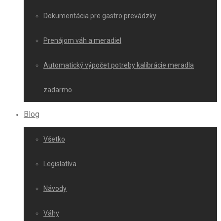
Dokumentácia pre gastro prevádzky
Prenájom váh a meradiel
Automatický výpočet potreby kalibrácie meradla
zadarmo
Blog
Všetko
Legislatíva
Návody
Váhy