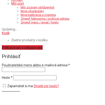
Môj účet
Môj zoznam obľúbených
Moje objednávky
Moje kalibrácie a overenia
Zmeniť fakturačnú / poštovú adresu
Zmeniť meno / email / heslo
Updating
…
Košík
Žiadne produkty v košíku.
Pokračovať v nakupovaní
Prihlásiť
Povinné
Používateľské meno alebo e-mailová adresa
*
Povinné
Heslo
*
Zapamätať si ma
Stratili ste heslo?
Prihlásiť
Alebo