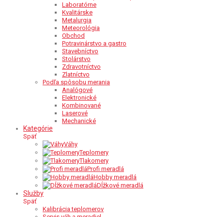
Laboratórne
Kvalitárske
Metalurgia
Meteorológia
Obchod
Potravinárstvo a gastro
Stavebníctvo
Stolárstvo
Zdravotníctvo
Zlatníctvo
Podľa spôsobu merania
Analógové
Elektronické
Kombinované
Laserové
Mechanické
Kategórie
Späť
Váhy
Teplomery
Tlakomery
Profi meradlá
Hobby meradlá
Dĺžkové meradlá
Služby
Späť
Kalibrácia teplomerov
Servis váh a meradiel