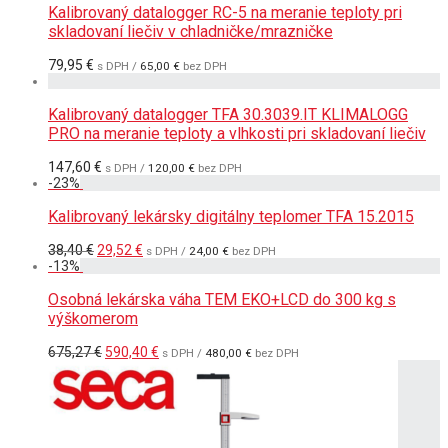
Kalibrovaný datalogger RC-5 na meranie teploty pri
skladovaní liečiv v chladničke/mrazničke
79,95
€
s DPH /
65,00
€
bez DPH
Kalibrovaný datalogger TFA 30.3039.IT KLIMALOGG
PRO na meranie teploty a vlhkosti pri skladovaní liečiv
147,60
€
s DPH /
120,00
€
bez DPH
-
23
%
Kalibrovaný lekársky digitálny teplomer TFA 15.2015
Pôvodná
Aktuálna
38,40
€
29,52
€
s DPH /
24,00
€
bez DPH
cena
cena
-
13
%
bola:
je:
38,40 €.
29,52 €.
Osobná lekárska váha TEM EKO+LCD do 300 kg s
výškomerom
Pôvodná
Aktuálna
675,27
€
590,40
€
s DPH /
480,00
€
bez DPH
cena
cena
bola:
je:
675,27 €.
590,40 €.