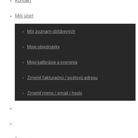
Kontakt
Môj účet
Môj zoznam obľúbených
Moje objednávky
Moje kalibrácie a overenia
Zmeniť fakturačnú / poštovú adresu
Zmeniť meno / email / heslo