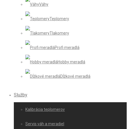
Váhy
Teplomery
Tlakomery
Profi meradlá
Hobby meradlá
Dĺžkové meradlá
Služby
Kalibrácia teplomerov
Servis váh a meradiel