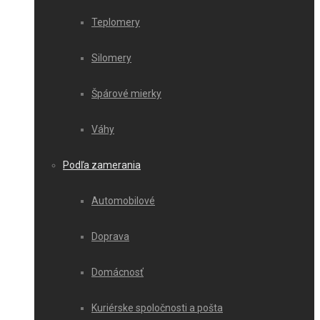
Teplomery
Silomery
Špárové mierky
Váhy
Podľa zamerania
Automobilové
Doprava
Domácnosť
Kuriérske spoločnosti a pošta