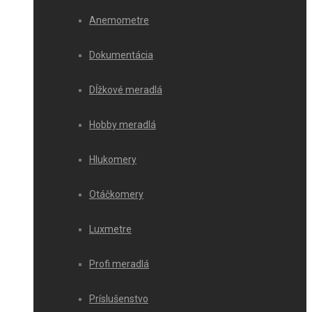
Anemometre
Dokumentácia
Dĺžkové meradlá
Hobby meradlá
Hlukomery
Otáčkomery
Luxmetre
Profi meradlá
Príslušenstvo