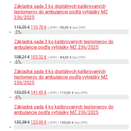
Základná sada 3 ks digitálnych kalibrovaných
teplomerov do ambulancie podľa vyhlášky MZ
236/2025
Pôvodná
Aktuálna
116,05
€
110,70
€
s DPH /
90,00
€
bez DPH
cena
cena
-
5
%
bola:
je:
116,05 €.
110,70 €.
Základná sada 3 ks kalibrovaných teplomerov do
ambulancie podľa vyhlášky MZ 236/2025
Pôvodná
Aktuálna
108,24
€
103,32
€
s DPH /
84,00
€
bez DPH
cena
cena
-
6
%
bola:
je:
108,24 €.
103,32 €.
Základná sada 4 ks digitálnych kalibrovaných
teplomerov do ambulancie podľa vyhlášky MZ
236/2025
Pôvodná
Aktuálna
150,05
€
141,45
€
s DPH /
115,00
€
bez DPH
cena
cena
-
6
%
bola:
je:
150,05 €.
141,45 €.
Základná sada 4 ks kalibrovaných teplomerov do
ambulancie podľa vyhlášky MZ 236/2025
Pôvodná
Aktuálna
130,38
€
123,00
€
s DPH /
100,00
€
bez DPH
cena
cena