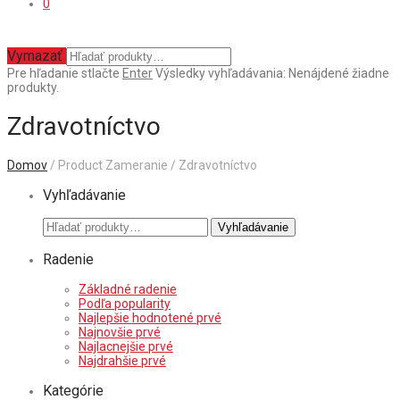
0
Vymazať
Pre hľadanie stlačte
Enter
Výsledky vyhľadávania:
Nenájdené žiadne
produkty.
Zdravotníctvo
Domov
/ Product Zameranie / Zdravotníctvo
Vyhľadávanie
Hľadať:
Vyhľadávanie
Radenie
Základné radenie
Podľa popularity
Najlepšie hodnotené prvé
Najnovšie prvé
Najlacnejšie prvé
Najdrahšie prvé
Kategórie