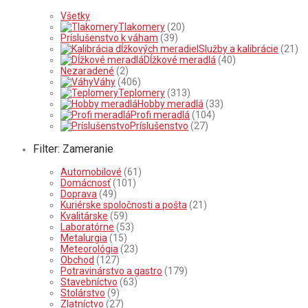
Všetky
Tlakomery
(20)
Príslušenstvo k váham
(39)
Služby a kalibrácie
(21)
Dĺžkové meradlá
(40)
Nezaradené
(2)
Váhy
(406)
Teplomery
(313)
Hobby meradlá
(33)
Profi meradlá
(104)
Príslušenstvo
(27)
Filter: Zameranie
Automobilové
(61)
Domácnosť
(101)
Doprava
(49)
Kuriérske spoločnosti a pošta
(21)
Kvalitárske
(59)
Laboratórne
(53)
Metalurgia
(15)
Meteorológia
(23)
Obchod
(127)
Potravinárstvo a gastro
(179)
Stavebníctvo
(63)
Stolárstvo
(9)
Zlatníctvo
(27)