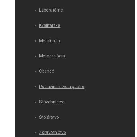
Laboratórne
Kvalitárske
Metalurgia
Meteorológia
Obchod
Potravinárstvo a gastro
Stavebníctvo
Stolárstvo
Zdravotníctvo