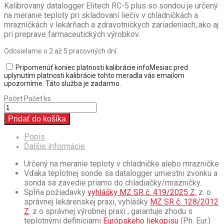
Kalibrovaný datalogger Elitech RC-5 plus so sondou je určený
na meranie teploty pri skladovaní liečiv v chladničkách a
mrazničkách v lekárňach a zdravotníckych zariadeniach,.ako aj
pri preprave farmaceutických výrobkov.
Odosielame o 2 až 5 pracovných dní.
Pripomenúť koniec platnosti kalibrácie
info
Mesiac pred
uplynutím platnosti kalibrácie tohto meradla vás emailom
upozorníme. Táto služba je zadarmo.
Počet
Počet ks
Pridať do košíka
Popis
Ďalšie informácie
Určený na meranie teploty v chladničke alebo mrazničke
Vďaka teplotnej sonde sa datalogger umiestni zvonku a
sonda sa zavedie priamo do chladiačky/mrazničky.
Spĺňa požiadavky
vyhlášky MZ SR č. 419/2025 Z.
z. o
správnej lekárenskej praxi, vyhlášky
MZ SR č. 128/2012
Z
. z o správnej výrobnej praxi , garantuje zhodu s
teplotnými definíciami
Európskeho liekopisu
(Ph. Eur.)