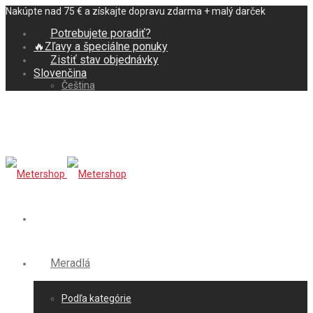
Nakúpte nad 75 € a získajte dopravu zdarma + malý darček
Potrebujete poradiť?
🔥Zľavy a špeciálne ponuky
Zistiť stav objednávky
Slovenčina
Čeština
Meradlá
Podľa kategórie