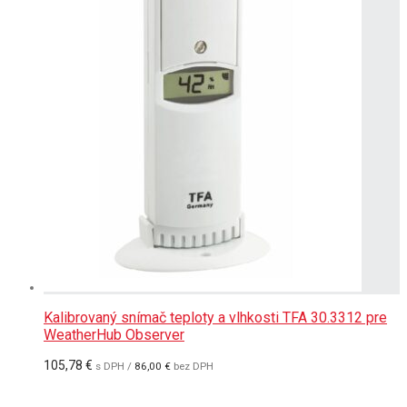
Kalibrovaný snímač teploty a vlhkosti TFA 30.3312 pre
WeatherHub Observer
105,78
€
s DPH /
86,00
€
bez DPH