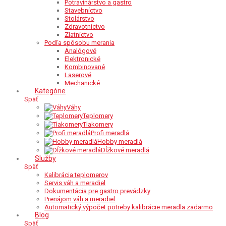
Potravinárstvo a gastro
Stavebníctvo
Stolárstvo
Zdravotníctvo
Zlatníctvo
Podľa spôsobu merania
Analógové
Elektronické
Kombinované
Laserové
Mechanické
Kategórie
Späť
Váhy
Teplomery
Tlakomery
Profi meradlá
Hobby meradlá
Dĺžkové meradlá
Služby
Späť
Kalibrácia teplomerov
Servis váh a meradiel
Dokumentácia pre gastro prevádzky
Prenájom váh a meradiel
Automatický výpočet potreby kalibrácie meradla zadarmo
Blog
Späť