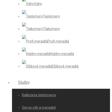
Váhy
Teplomery
Tlakomery
Profi meradlá
Hobby meradlá
Dĺžkové meradlá
Služby
Kalibrácia teplomerov
Servis váh a meradiel