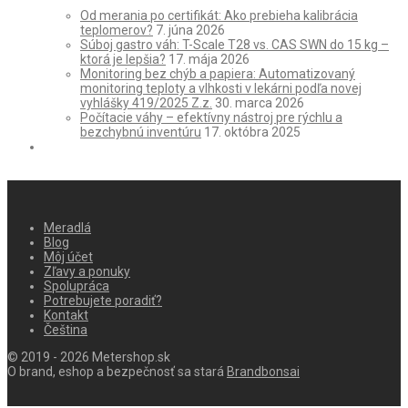
Od merania po certifikát: Ako prebieha kalibrácia
teplomerov?
7. júna 2026
Súboj gastro váh: T-Scale T28 vs. CAS SWN do 15 kg –
ktorá je lepšia?
17. mája 2026
Monitoring bez chýb a papiera: Automatizovaný
monitoring teploty a vlhkosti v lekárni podľa novej
vyhlášky 419/2025 Z.z.
30. marca 2026
Počítacie váhy – efektívny nástroj pre rýchlu a
bezchybnú inventúru
17. októbra 2025
Meradlá
Blog
Môj účet
Zľavy a ponuky
Spolupráca
Potrebujete poradiť?
Kontakt
Čeština
© 2019 - 2026 Metershop.sk
O brand, eshop a bezpečnosť sa stará
Brandbonsai