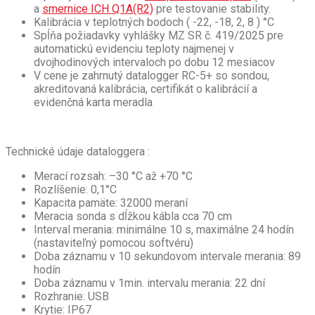
a
smernice ICH Q1A(R2)
pre testovanie stability.
Kalibrácia v teplotných bodoch ( -22, -18, 2, 8 ) °C
Spĺňa požiadavky vyhlášky MZ SR č. 419/2025 pre
automatickú evidenciu teploty najmenej v
dvojhodinových intervaloch po dobu 12 mesiacov
V cene je zahrnutý datalogger RC-5+ so sondou,
akreditovaná kalibrácia, certifikát o kalibrácií a
evidenčná karta meradla
Technické údaje dataloggera :
Merací rozsah: –30 °C až +70 °C
Rozlíšenie: 0,1°C
Kapacita pamäte: 32000 meraní
Meracia sonda s dĺžkou kábla cca 70 cm
Interval merania: minimálne 10 s, maximálne 24 hodín
(nastaviteľný pomocou softvéru)
Doba záznamu v 10 sekundovom intervale merania: 89
hodín
Doba záznamu v 1min. intervalu merania: 22 dní
Rozhranie: USB
Krytie: IP67