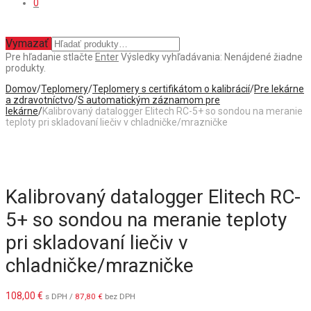
0
Vymazať
Pre hľadanie stlačte
Enter
Výsledky vyhľadávania:
Nenájdené žiadne
produkty.
Domov
/
Teplomery
/
Teplomery s certifikátom o kalibrácií
/
Pre lekárne
a zdravotníctvo
/
S automatickým záznamom pre
lekárne
/
Kalibrovaný datalogger Elitech RC-5+ so sondou na meranie
teploty pri skladovaní liečiv v chladničke/mrazničke
Kalibrovaný datalogger Elitech RC-
5+ so sondou na meranie teploty
pri skladovaní liečiv v
chladničke/mrazničke
108,00
€
s DPH /
87,80
€
bez DPH