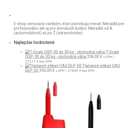
E-shop venovaný všetkým, ktorí potrebujú merať. Meradlá pre
profesionálov ale aj pre domácich kutilov. Meradlá od A
(automobilové) až po Z (zdravotnícke).
Najlepšie hodnotené
T-Scale
QSP-30 do 30 kg - obchodná váha
336,00
€
s DPH /
273,17
€
bez DPH
Tlačiareň etikiet CAS
DLP-50
342,00
€
s DPH /
278,05
€
bez DPH