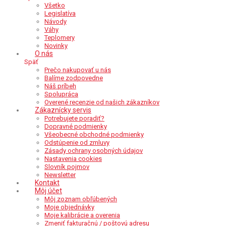
Všetko
Legislatíva
Návody
Váhy
Teplomery
Novinky
O nás
Späť
Prečo nakupovať u nás
Balíme zodpovedne
Náš príbeh
Spolupráca
Overené recenzie od našich zákazníkov
Zákaznícky servis
Potrebujete poradiť?
Dopravné podmienky
Všeobecné obchodné podmienky
Odstúpenie od zmluvy
Zásady ochrany osobných údajov
Nastavenia cookies
Slovník pojmov
Newsletter
Kontakt
Môj účet
Môj zoznam obľúbených
Moje objednávky
Moje kalibrácie a overenia
Zmeniť fakturačnú / poštovú adresu