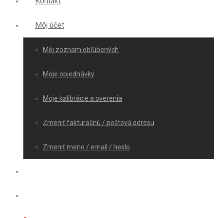
Kontakt
Môj účet
Môj zoznam obľúbených
Moje objednávky
Moje kalibrácie a overenia
Zmeniť fakturačnú / poštovú adresu
Zmeniť meno / email / heslo