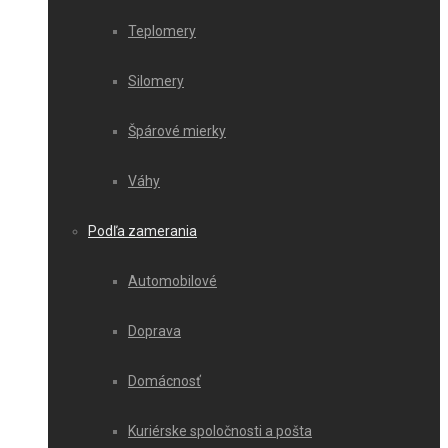
Teplomery
Silomery
Špárové mierky
Váhy
Podľa zamerania
Automobilové
Doprava
Domácnosť
Kuriérske spoločnosti a pošta