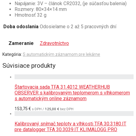
Napájanie: 3V – článok CR2032, (je súčasťou balenia)
Rozmery: 80×34×14 mm
Hmotnosť 32 g
Doba odoslania
Odosielame o 2 až 5 pracovných dní
Zameranie
Zdravotníctvo
Kategória:
S automatickým záznamom pre lekárne
Súvisiace produkty
Štartovacia sada TFA 31.4012 WEATHERHUB
OBSERVER s kalibrovaným teplomerom s vlhkomerom
s automatickým online záznamom
153,75
€
s DPH /
125,00
€
bez DPH
Kalibrovaný snímač teploty a vlhkosti TFA 30.3180.IT
pre datalogger TFA 30.3039.IT KLIMALOGG PRO