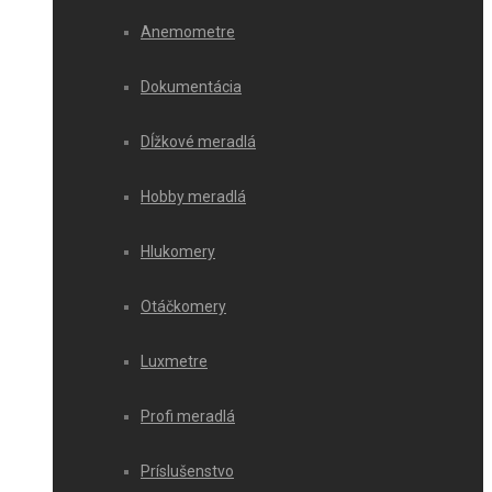
Anemometre
Dokumentácia
Dĺžkové meradlá
Hobby meradlá
Hlukomery
Otáčkomery
Luxmetre
Profi meradlá
Príslušenstvo