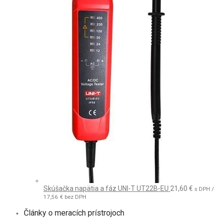
Skúšačka napätia a fáz UNI-T UT22B-EU
21,60
€
s DPH /
17,56
€
bez DPH
Články o meracích prístrojoch