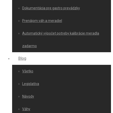
Dokumentácia pre gastro prevádzky
Prenájom váh a meradiel
Automatický výpočet potreby kalibrácie meradla
zadarmo
Blog
Všetko
Legislatíva
Návody
Váhy