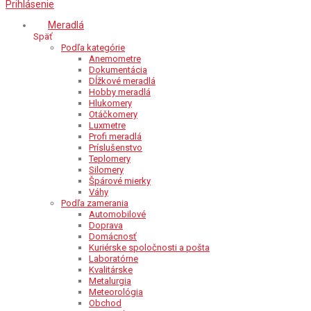
Prihlásenie
Meradlá
Späť
Podľa kategórie
Anemometre
Dokumentácia
Dĺžkové meradlá
Hobby meradlá
Hlukomery
Otáčkomery
Luxmetre
Profi meradlá
Príslušenstvo
Teplomery
Silomery
Špárové mierky
Váhy
Podľa zamerania
Automobilové
Doprava
Domácnosť
Kuriérske spoločnosti a pošta
Laboratórne
Kvalitárske
Metalurgia
Meteorológia
Obchod