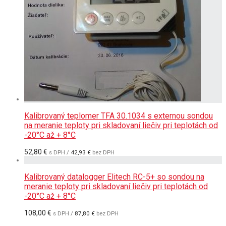
Kalibrovaný teplomer TFA 30.1034 s externou sondou
na meranie teploty pri skladovaní liečiv pri teplotách od
-20°C až + 8°C
52,80
€
s DPH /
42,93
€
bez DPH
Kalibrovaný datalogger Elitech RC-5+ so sondou na
meranie teploty pri skladovaní liečiv pri teplotách od
-20°C až + 8°C
108,00
€
s DPH /
87,80
€
bez DPH