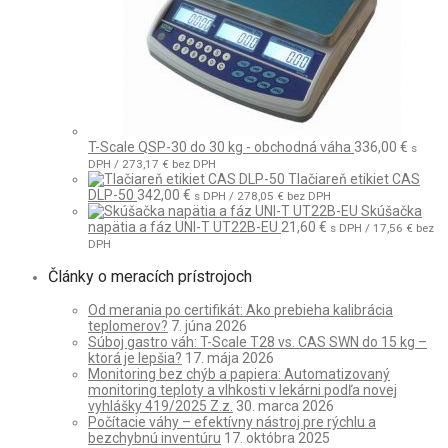
T-Scale QSP-30 do 30 kg - obchodná váha
336,00
€
s
DPH /
273,17
€
bez DPH
Tlačiareň etikiet CAS
DLP-50
342,00
€
s DPH /
278,05
€
bez DPH
Skúšačka
napätia a fáz UNI-T UT22B-EU
21,60
€
s DPH /
17,56
€
bez
DPH
Články o meracích prístrojoch
Od merania po certifikát: Ako prebieha kalibrácia
teplomerov?
7. júna 2026
Súboj gastro váh: T-Scale T28 vs. CAS SWN do 15 kg –
ktorá je lepšia?
17. mája 2026
Monitoring bez chýb a papiera: Automatizovaný
monitoring teploty a vlhkosti v lekárni podľa novej
vyhlášky 419/2025 Z.z.
30. marca 2026
Počítacie váhy – efektívny nástroj pre rýchlu a
bezchybnú inventúru
17. októbra 2025