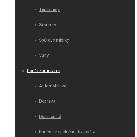
Teplomery
Silomery
Špárové mierky
Váhy
Podľa zamerania
Automobilové
Doprava
Domácnosť
Kuriérske spoločnosti a pošta