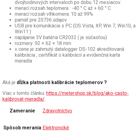
dvojhodinových intervaloch po dobu 12 mesiacov.
merací rozsah teplomera : -40 ° C až + 60 ° C
merací rozsah vlhkomera: 10 až 99%
pamäť pre 20736 údajov
USB pre komunikácia s PC (OS Vista, XP, Win 7, Win10, a
Win11 )
napájanie 3V batéria CR2032 ( je súčasťou)
rozmery: 92 × 62 × 18 mm
v cene je zahrnutý datalogger DS-102 akreditovaná
kalibrácia , certifikát o kalibrácií a evidenčná karta
meradla
Aká je
dĺžka platnosti kalibrácie teplomerov ?
Viac v tomto článku:
https://metershop.sk/blog/ako-casto-
kalibrovat-meradla/
Zameranie
Zdravotníctvo
Spôsob merania
Elektronické