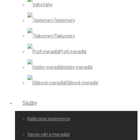
Váhy
Teplomery
Tlakomery
Profi meradlá
Hobby meradlá
Dĺžkové meradlá
Služby
Kalibrácia teplomerov
Servis váh a meradiel