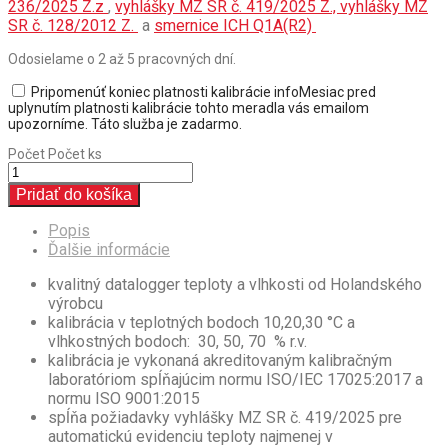
236/2025 Z.z
,
vyhlášky MZ SR č. 419/2025 Z.,
vyhlášky MZ
SR č. 128/2012 Z
.
a
smernice ICH Q1A(R2)
Odosielame o 2 až 5 pracovných dní.
Pripomenúť koniec platnosti kalibrácie
info
Mesiac pred
uplynutím platnosti kalibrácie tohto meradla vás emailom
upozorníme. Táto služba je zadarmo.
Počet
Počet ks
Pridať do košíka
Popis
Ďalšie informácie
kvalitný datalogger teploty a vlhkosti od Holandského
výrobcu
kalibrácia v teplotných bodoch 10,20,30 °C a
vlhkostných bodoch: 30, 50, 70 % r.v.
kalibrácia je vykonaná akreditovaným kalibračným
laboratóriom spĺňajúcim normu ISO/IEC 17025:2017 a
normu ISO 9001:2015
spĺňa požiadavky vyhlášky MZ SR č. 419/2025 pre
automatickú evidenciu teploty najmenej v