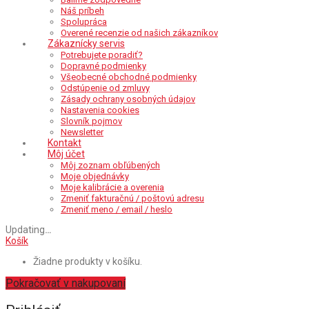
Náš príbeh
Spolupráca
Overené recenzie od našich zákazníkov
Zákaznícky servis
Potrebujete poradiť?
Dopravné podmienky
Všeobecné obchodné podmienky
Odstúpenie od zmluvy
Zásady ochrany osobných údajov
Nastavenia cookies
Slovník pojmov
Newsletter
Kontakt
Môj účet
Môj zoznam obľúbených
Moje objednávky
Moje kalibrácie a overenia
Zmeniť fakturačnú / poštovú adresu
Zmeniť meno / email / heslo
Updating
…
Košík
Žiadne produkty v košíku.
Pokračovať v nakupovaní