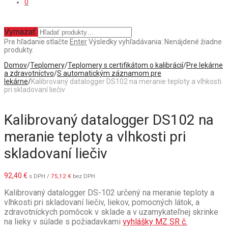
0
Vymazať
Pre hľadanie stlačte
Enter
Výsledky vyhľadávania:
Nenájdené žiadne
produkty.
Domov
/
Teplomery
/
Teplomery s certifikátom o kalibrácií
/
Pre lekárne
a zdravotníctvo
/
S automatickým záznamom pre
lekárne
/
Kalibrovaný datalogger DS102 na meranie teploty a vlhkosti
pri skladovaní liečiv
Kalibrovaný datalogger DS102 na
meranie teploty a vlhkosti pri
skladovaní liečiv
92,40
€
s DPH /
75,12
€
bez DPH
Kalibrovaný datalogger DS-102 určený na meranie teploty a
vlhkosti pri skladovaní liečiv, liekov, pomocných látok, a
zdravotníckych pomôcok v sklade a v uzamykateľnej skrinke
na lieky v súlade s požiadavkami
vyhlášky MZ SR č.