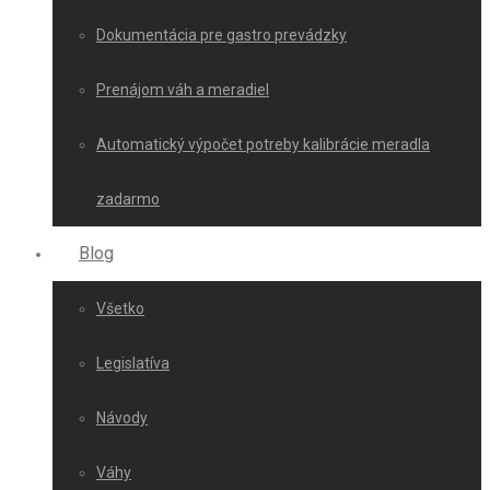
Dokumentácia pre gastro prevádzky
Prenájom váh a meradiel
Automatický výpočet potreby kalibrácie meradla
zadarmo
Blog
Všetko
Legislatíva
Návody
Váhy