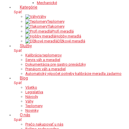
Mechanické
Kategórie
Späť
Váhy
Teplomery
Tlakomery
Profi meradlá
Hobby meradlá
Dĺžkové meradlá
Služby
Späť
Kalibrácia teplomerov
Servis váh a meradiel
Dokumentácia pre gastro prevádzky
Prenájom váh a meradiel
Automatický výpočet potreby kalibrácie meradla zadarmo
Blog
Späť
Všetko
Legislatíva
Návody
Váhy
Teplomery
Novinky
O nás
Späť
Prečo nakupovať u nás
Balíme zodpovedne