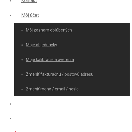
Kontakt
Môj účet
Môj zoznam obľúbených
Moje objednávky
Moje kalibrácie a overenia
Zmeniť fakturačnú / poštovú adresu
Zmeniť meno / email / heslo