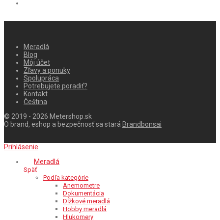
Meradlá
Blog
Môj účet
Zľavy a ponuky
Spolupráca
Potrebujete poradiť?
Kontakt
Čeština
© 2019 - 2026 Metershop.sk
O brand, eshop a bezpečnosť sa stará
Brandbonsai
Prihlásenie
Meradlá
Späť
Podľa kategórie
Anemometre
Dokumentácia
Dĺžkové meradlá
Hobby meradlá
Hlukomery