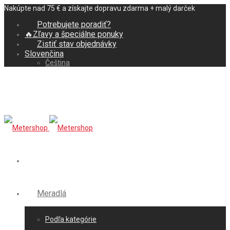
Nakúpte nad 75 € a získajte dopravu zdarma + malý darček
Potrebujete poradiť?
🔥Zľavy a špeciálne ponuky
Zistiť stav objednávky
Slovenčina
Čeština
Meradlá
Podľa kategórie