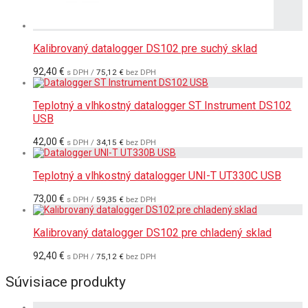
Kalibrovaný datalogger DS102 pre suchý sklad
92,40
€
s DPH /
75,12
€
bez DPH
Teplotný a vlhkostný datalogger ST Instrument DS102
USB
42,00
€
s DPH /
34,15
€
bez DPH
Teplotný a vlhkostný datalogger UNI-T UT330C USB
73,00
€
s DPH /
59,35
€
bez DPH
Kalibrovaný datalogger DS102 pre chladený sklad
92,40
€
s DPH /
75,12
€
bez DPH
Súvisiace produkty