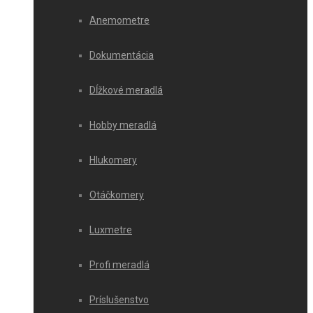
Anemometre
Dokumentácia
Dĺžkové meradlá
Hobby meradlá
Hlukomery
Otáčkomery
Luxmetre
Profi meradlá
Príslušenstvo