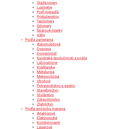
Otáčkomery
Luxmetre
Profi meradlá
Príslušenstvo
Teplomery
Silomery
Špárové mierky
Váhy
Podľa zamerania
Automobilové
Doprava
Domácnosť
Kuriérske spoločnosti a pošta
Laboratórne
Kvalitárske
Metalurgia
Meteorológia
Obchod
Potravinárstvo a gastro
Stavebníctvo
Stolárstvo
Zdravotníctvo
Zlatníctvo
Podľa spôsobu merania
Analógové
Elektronické
Kombinované
Laserové