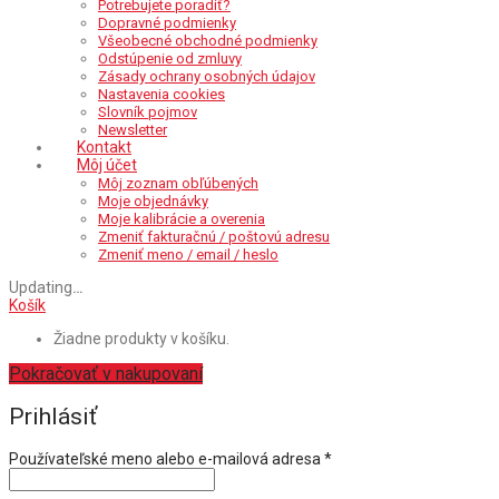
Potrebujete poradiť?
Dopravné podmienky
Všeobecné obchodné podmienky
Odstúpenie od zmluvy
Zásady ochrany osobných údajov
Nastavenia cookies
Slovník pojmov
Newsletter
Kontakt
Môj účet
Môj zoznam obľúbených
Moje objednávky
Moje kalibrácie a overenia
Zmeniť fakturačnú / poštovú adresu
Zmeniť meno / email / heslo
Updating
…
Košík
Žiadne produkty v košíku.
Pokračovať v nakupovaní
Prihlásiť
Povinné
Používateľské meno alebo e-mailová adresa
*