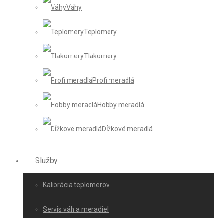
Váhy
Teplomery
Tlakomery
Profi meradlá
Hobby meradlá
Dĺžkové meradlá
Služby
Kalibrácia teplomerov
Servis váh a meradiel