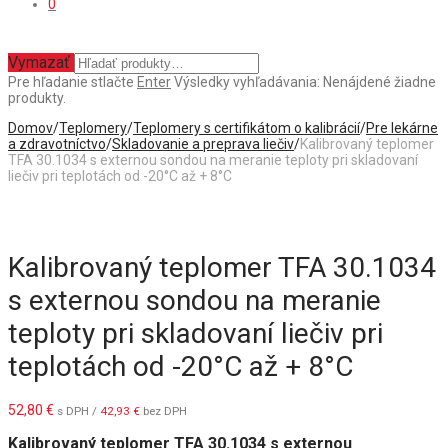
0
Vymazať
Pre hľadanie stlačte
Enter
Výsledky vyhľadávania:
Nenájdené žiadne
produkty.
Domov
/
Teplomery
/
Teplomery s certifikátom o kalibrácií
/
Pre lekárne
a zdravotníctvo
/
Skladovanie a preprava liečiv
/
Kalibrovaný teplomer
TFA 30.1034 s externou sondou na meranie teploty pri skladovaní
liečiv pri teplotách od -20°C až + 8°C
Kalibrovaný teplomer TFA 30.1034
s externou sondou na meranie
teploty pri skladovaní liečiv pri
teplotách od -20°C až + 8°C
52,80
€
s DPH /
42,93
€
bez DPH
Kalibrovaný teplomer TFA 30.1034 s externou