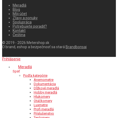
Meradlá
Blog
Môj účet
Zľavy a ponuky
Spolupráca
Potrebujete poradiť?
Kontakt
Čeština
© 2019 - 2026 Metershop.sk
O brand, eshop a bezpečnosť sa stará
Brandbonsai
Prihlásenie
Meradlá
Späť
Podľa kategórie
Anemometre
Dokumentácia
Dĺžkové meradlá
Hobby meradlá
Hlukomery
Otáčkomery
Luxmetre
Profi meradlá
Príslušenstvo
Teplomery