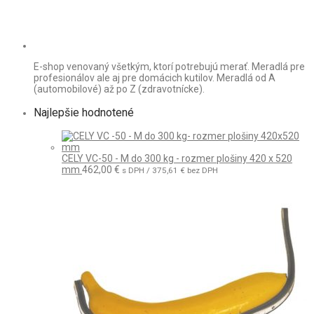
E-shop venovaný všetkým, ktorí potrebujú merať. Meradlá pre
profesionálov ale aj pre domácich kutilov. Meradlá od A
(automobilové) až po Z (zdravotnícke).
Najlepšie hodnotené
CELY VC-50 - M do 300 kg - rozmer plošiny 420 x 520
mm
462,00
€
s DPH /
375,61
€
bez DPH