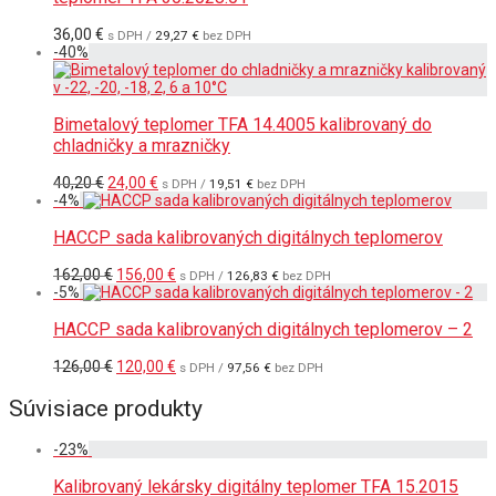
36,00
€
s DPH /
29,27
€
bez DPH
-
40
%
Bimetalový teplomer TFA 14.4005 kalibrovaný do
chladničky a mrazničky
Pôvodná
Aktuálna
40,20
€
24,00
€
s DPH /
19,51
€
bez DPH
cena
cena
-
4
%
bola:
je:
40,20 €.
24,00 €.
HACCP sada kalibrovaných digitálnych teplomerov
Pôvodná
Aktuálna
162,00
€
156,00
€
s DPH /
126,83
€
bez DPH
cena
cena
-
5
%
bola:
je:
162,00 €.
156,00 €.
HACCP sada kalibrovaných digitálnych teplomerov – 2
Pôvodná
Aktuálna
126,00
€
120,00
€
s DPH /
97,56
€
bez DPH
cena
cena
bola:
je:
Súvisiace produkty
126,00 €.
120,00 €.
-
23
%
Kalibrovaný lekársky digitálny teplomer TFA 15.2015