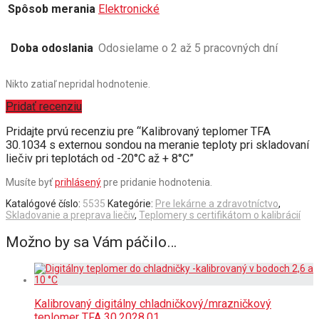
Spôsob merania
Elektronické
Doba odoslania
Odosielame o 2 až 5 pracovných dní
Nikto zatiaľ nepridal hodnotenie.
Pridať recenziu
Pridajte prvú recenziu pre “Kalibrovaný teplomer TFA
30.1034 s externou sondou na meranie teploty pri skladovaní
liečiv pri teplotách od -20°C až + 8°C”
Musíte byť
prihlásený
pre pridanie hodnotenia.
Katalógové číslo:
5535
Kategórie:
Pre lekárne a zdravotníctvo
,
Skladovanie a preprava liečiv
,
Teplomery s certifikátom o kalibrácií
Možno by sa Vám páčilo…
Kalibrovaný digitálny chladničkový/mrazničkový
teplomer TFA 30.2028.01