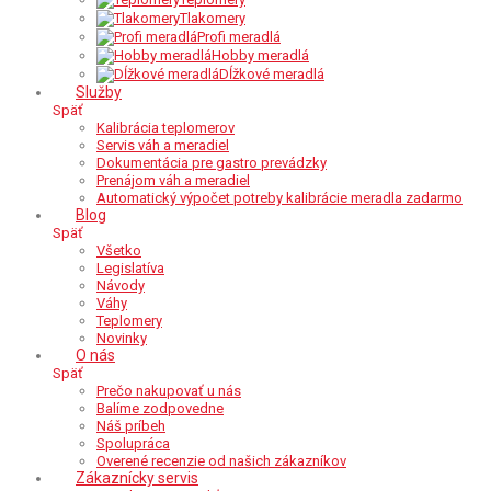
Tlakomery
Profi meradlá
Hobby meradlá
Dĺžkové meradlá
Služby
Späť
Kalibrácia teplomerov
Servis váh a meradiel
Dokumentácia pre gastro prevádzky
Prenájom váh a meradiel
Automatický výpočet potreby kalibrácie meradla zadarmo
Blog
Späť
Všetko
Legislatíva
Návody
Váhy
Teplomery
Novinky
O nás
Späť
Prečo nakupovať u nás
Balíme zodpovedne
Náš príbeh
Spolupráca
Overené recenzie od našich zákazníkov
Zákaznícky servis