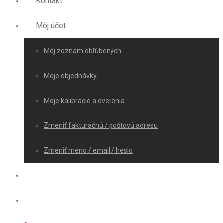
Kontakt
Môj účet
Môj zoznam obľúbených
Moje objednávky
Moje kalibrácie a overenia
Zmeniť fakturačnú / poštovú adresu
Zmeniť meno / email / heslo