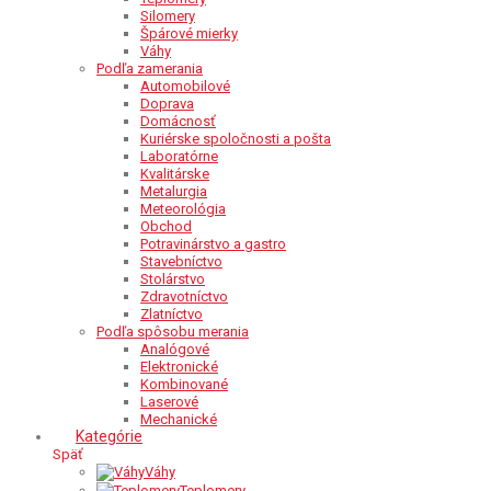
Silomery
Špárové mierky
Váhy
Podľa zamerania
Automobilové
Doprava
Domácnosť
Kuriérske spoločnosti a pošta
Laboratórne
Kvalitárske
Metalurgia
Meteorológia
Obchod
Potravinárstvo a gastro
Stavebníctvo
Stolárstvo
Zdravotníctvo
Zlatníctvo
Podľa spôsobu merania
Analógové
Elektronické
Kombinované
Laserové
Mechanické
Kategórie
Späť
Váhy
Teplomery