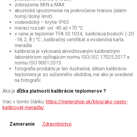
zobrazenie MIN a MAX
akustické upozornenie na prekročenie hranice (alarm
horný/dolný limit)
vodeodolný – krytie IP65
merací rozsah od -40 až +70 °C
v cene je teplomer TFA 30.1034, kalibrácia bodoch: (-20
-18, 2, 8 ) °C , kalibračný certifikát a evidenčná karta
meradla
kalibrácia je vykonaná akreditovaným kalibračným
laboratóriom spĺňajúcim normu ISO/IEC 17025:2017 a
normu ISO 9001:2015
fotografia produktu je len ilustračná, dátum kalibrácie
teplomera je zo súčasného obdobia, nie ako je uvedené
na fotografií
Aká je
dĺžka platnosti kalibrácie teplomerov ?
Viac v tomto článku:
https://metershop.sk/blog/ako-casto-
kalibrovat-meradla/
Zameranie
Zdravotníctvo