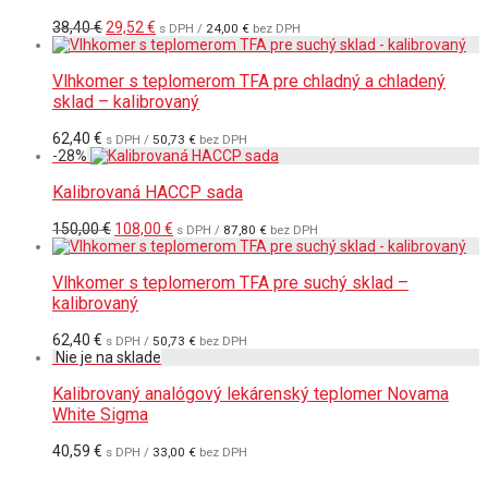
Pôvodná
Aktuálna
38,40
€
29,52
€
s DPH /
24,00
€
bez DPH
cena
cena
bola:
je:
38,40 €.
29,52 €.
Vlhkomer s teplomerom TFA pre chladný a chladený
sklad – kalibrovaný
62,40
€
s DPH /
50,73
€
bez DPH
-
28
%
Kalibrovaná HACCP sada
Pôvodná
Aktuálna
150,00
€
108,00
€
s DPH /
87,80
€
bez DPH
cena
cena
bola:
je:
150,00 €.
108,00 €.
Vlhkomer s teplomerom TFA pre suchý sklad –
kalibrovaný
62,40
€
s DPH /
50,73
€
bez DPH
Kalibrovaný analógový lekárenský teplomer Novama
White Sigma
40,59
€
s DPH /
33,00
€
bez DPH