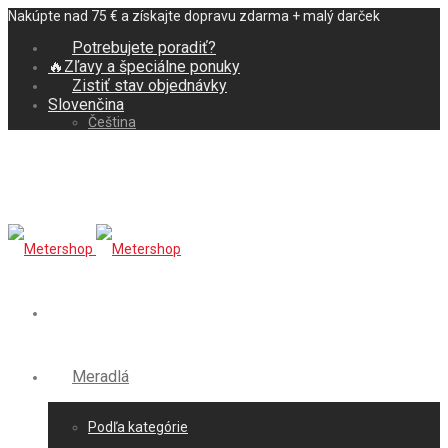
Nakúpte nad 75 € a získajte dopravu zdarma + malý darček
Potrebujete poradiť?
🔥Zľavy a špeciálne ponuky
Zistiť stav objednávky
Slovenčina
Čeština
Meradlá
Podľa kategórie