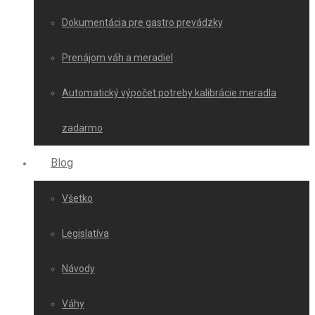
Dokumentácia pre gastro prevádzky
Prenájom váh a meradiel
Automatický výpočet potreby kalibrácie meradla
zadarmo
Blog
Všetko
Legislatíva
Návody
Váhy