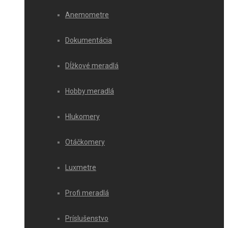
Anemometre
Dokumentácia
Dĺžkové meradlá
Hobby meradlá
Hlukomery
Otáčkomery
Luxmetre
Profi meradlá
Príslušenstvo