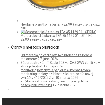
Flexibilné pravítko na banány
29,90
€
s DPH /
24,31
€
bez
DPH
Meteorologická stanica TFA 35.1129.01 - SPRING
82,80
€
s DPH /
67,32
€
bez DPH
Články o meracích prístrojoch
Od merania po certifikát: Ako prebieha kalibrácia
teplomerov?
7. júna 2026
Súboj gastro váh: T-Scale T28 vs. CAS SWN do 15 kg –
ktorá je lepšia?
17. mája 2026
Monitoring bez chýb a papiera: Automatizovaný
monitoring teploty a vlhkosti v lekárni podľa novej
vyhlášky 419/2025 Z.z.
30. marca 2026
Počítacie váhy – efektívny nástroj pre rýchlu a
bezchybnú inventúru
17. októbra 2025