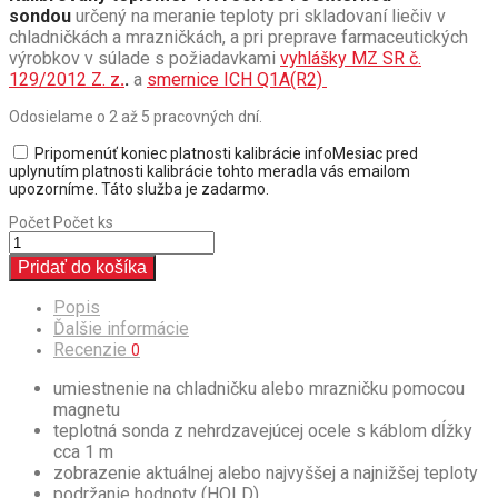
sondou
určený na meranie teploty pri skladovaní liečiv v
chladničkách a mrazničkách, a pri preprave farmaceutických
výrobkov v súlade s požiadavkami
vyhlášky MZ SR č.
129/2012 Z. z
.
.
a
smernice ICH Q1A(R2)
Odosielame o 2 až 5 pracovných dní.
Pripomenúť koniec platnosti kalibrácie
info
Mesiac pred
uplynutím platnosti kalibrácie tohto meradla vás emailom
upozorníme. Táto služba je zadarmo.
Počet
Počet ks
Pridať do košíka
Popis
Ďalšie informácie
Recenzie
0
umiestnenie na chladničku alebo mrazničku pomocou
magnetu
teplotná sonda z nehrdzavejúcej ocele s káblom dĺžky
cca 1 m
zobrazenie aktuálnej alebo najvyššej a najnižšej teploty
podržanie hodnoty (HOLD)