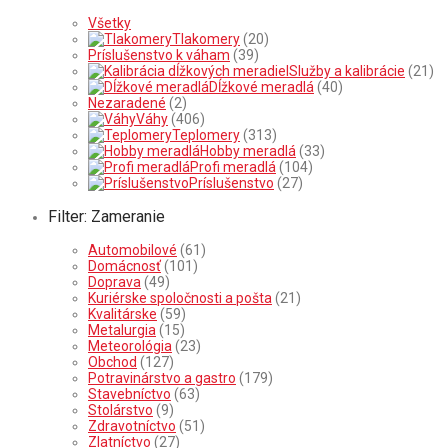
Všetky
Tlakomery
(20)
Príslušenstvo k váham
(39)
Služby a kalibrácie
(21)
Dĺžkové meradlá
(40)
Nezaradené
(2)
Váhy
(406)
Teplomery
(313)
Hobby meradlá
(33)
Profi meradlá
(104)
Príslušenstvo
(27)
Filter: Zameranie
Automobilové
(61)
Domácnosť
(101)
Doprava
(49)
Kuriérske spoločnosti a pošta
(21)
Kvalitárske
(59)
Metalurgia
(15)
Meteorológia
(23)
Obchod
(127)
Potravinárstvo a gastro
(179)
Stavebníctvo
(63)
Stolárstvo
(9)
Zdravotníctvo
(51)
Zlatníctvo
(27)