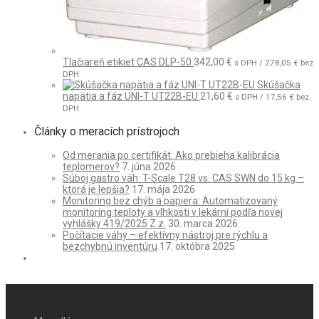
Tlačiareň etikiet CAS DLP-50
342,00
€
s DPH /
278,05
€
bez
DPH
Skúšačka
napätia a fáz UNI-T UT22B-EU
21,60
€
s DPH /
17,56
€
bez
DPH
Články o meracích prístrojoch
Od merania po certifikát: Ako prebieha kalibrácia
teplomerov?
7. júna 2026
Súboj gastro váh: T-Scale T28 vs. CAS SWN do 15 kg –
ktorá je lepšia?
17. mája 2026
Monitoring bez chýb a papiera: Automatizovaný
monitoring teploty a vlhkosti v lekárni podľa novej
vyhlášky 419/2025 Z.z.
30. marca 2026
Počítacie váhy – efektívny nástroj pre rýchlu a
bezchybnú inventúru
17. októbra 2025