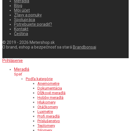
Meradlá
Blog
Môj účet
Zľavy a ponuky
Spolupráca
Potrebujete poradiť?
Kontakt
Čeština
© 2019 - 2026 Metershop.sk
O brand, eshop a bezpečnosť sa stará
Brandbonsai
Prihlásenie
Meradlá
Späť
Podľa kategórie
Anemometre
Dokumentácia
Dĺžkové meradlá
Hobby meradlá
Hlukomery
Otáčkomery
Luxmetre
Profi meradlá
Príslušenstvo
Teplomery
Silomery