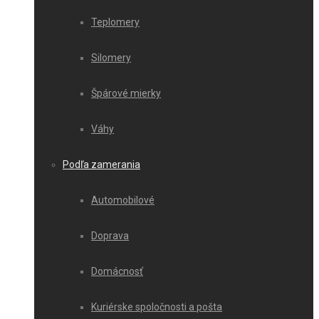
Teplomery
Silomery
Špárové mierky
Váhy
Podľa zamerania
Automobilové
Doprava
Domácnosť
Kuriérske spoločnosti a pošta