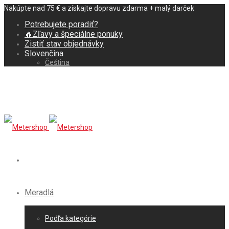
Nakúpte nad 75 € a získajte dopravu zdarma + malý darček
Potrebujete poradiť?
🔥Zľavy a špeciálne ponuky
Zistiť stav objednávky
Slovenčina
Čeština
Meradlá
Podľa kategórie