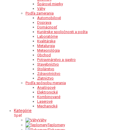
Špárové mierky
Váhy
Podľa zamerania
Automobilové
Doprava
Domácnosť
Kuriérske spoločnosti a pošta
Laboratórne
Kvalitárske
Metalurgia
Meteorológia
Obchod
Potravinárstvo a gastro
Stavebníctvo
Stolárstvo
Zdravotníctvo
Zlatníctvo
Podľa spôsobu merania
Analógové
Elektronické
Kombinované
Laserové
Mechanické
Kategórie
Späť
Váhy
Teplomery
Tlakomery