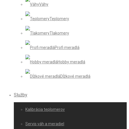
Váhy
Teplomery
Tlakomery
Profi meradlá
Hobby meradlá
Dĺžkové meradlá
Služby
Kalibrácia teplomerov
Servis váh a meradiel