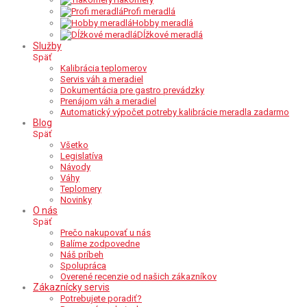
Profi meradlá
Hobby meradlá
Dĺžkové meradlá
Služby
Späť
Kalibrácia teplomerov
Servis váh a meradiel
Dokumentácia pre gastro prevádzky
Prenájom váh a meradiel
Automatický výpočet potreby kalibrácie meradla zadarmo
Blog
Späť
Všetko
Legislatíva
Návody
Váhy
Teplomery
Novinky
O nás
Späť
Prečo nakupovať u nás
Balíme zodpovedne
Náš príbeh
Spolupráca
Overené recenzie od našich zákazníkov
Zákaznícky servis
Potrebujete poradiť?