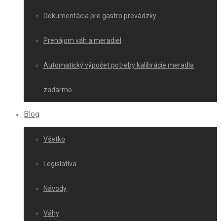
Dokumentácia pre gastro prevádzky
Prenájom váh a meradiel
Automatický výpočet potreby kalibrácie meradla
zadarmo
Blog
Všetko
Legislatíva
Návody
Váhy