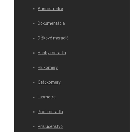
Anemometre
Dokumentácia
Dĺžkové meradlá
Hobby meradlá
Hlukomery
Otáčkomery
Luxmetre
Profi meradlá
Príslušenstvo