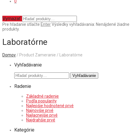
0
Vymazať
Pre hľadanie stlačte
Enter
Výsledky vyhľadávania:
Nenájdené žiadne
produkty.
Laboratórne
Domov
/ Product Zameranie / Laboratórne
Vyhľadávanie
Hľadať:
Vyhľadávanie
Radenie
Základné radenie
Podľa popularity
Najlepšie hodnotené prvé
Najnovšie prvé
Najlacnejšie prvé
Najdrahšie prvé
Kategórie