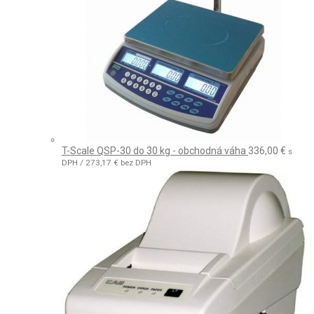
T-Scale QSP-30 do 30 kg - obchodná váha
336,00
€
s
DPH /
273,17
€
bez DPH