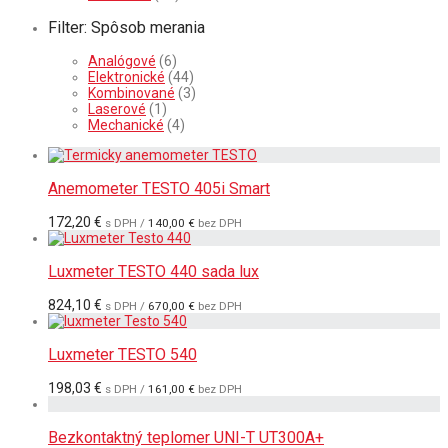
Filter: Spôsob merania
Analógové
(6)
Elektronické
(44)
Kombinované
(3)
Laserové
(1)
Mechanické
(4)
Anemometer TESTO 405i Smart
172,20
€
s DPH /
140,00
€
bez DPH
Luxmeter TESTO 440 sada lux
824,10
€
s DPH /
670,00
€
bez DPH
Luxmeter TESTO 540
198,03
€
s DPH /
161,00
€
bez DPH
Bezkontaktný teplomer UNI-T UT300A+