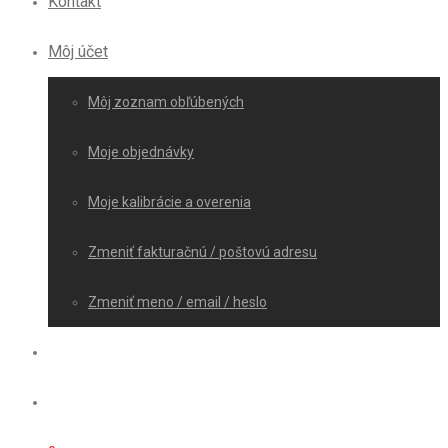
Kontakt
Môj účet
Môj zoznam obľúbených
Moje objednávky
Moje kalibrácie a overenia
Zmeniť fakturačnú / poštovú adresu
Zmeniť meno / email / heslo