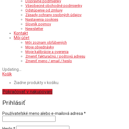
Dopravné podmienky
Všeobecné obchodné podmienky
Odstúpenie od zmluvy
Zásady ochrany osobných údajov
Nastavenia cookies
Slovník pojmov
Newsletter
Kontakt
Môj účet
Môj zoznam obľúbených
Moje objednávky
Moje kalibrácie a overenia
Zmeniť fakturačnú / poštovú adresu
Zmeniť meno / email / heslo
Updating
…
Košík
Žiadne produkty v košíku.
Pokračovať v nakupovaní
Prihlásiť
Povinné
Používateľské meno alebo e-mailová adresa
*
Povinné
Heslo
*