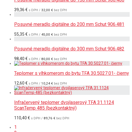
39,36
€
s DPH /
32,00
€
bez DPH
Posuvné meradlo digitálne do 200 mm Schut 906.481
55,35
€
s DPH /
45,00
€
bez DPH
Posuvné meradlo digitálne do 300 mm Schut 906.482
98,40
€
s DPH /
80,00
€
bez DPH
Teplomer s vlhkomerom do bytu TFA 30.5027.01- čierny
12,60
€
s DPH /
10,24
€
bez DPH
Infračervený teplomer dvojlaserový TFA 31.1124
ScanTemp 485 (bezkontaktný)
110,40
€
s DPH /
89,76
€
bez DPH
1