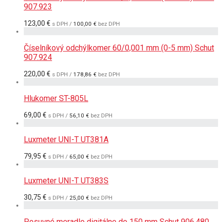
907.923
123,00
€
s DPH /
100,00
€
bez DPH
Číselníkový odchýlkomer 60/0,001 mm (0-5 mm) Schut
907.924
220,00
€
s DPH /
178,86
€
bez DPH
Hlukomer ST-805L
69,00
€
s DPH /
56,10
€
bez DPH
Luxmeter UNI-T UT381A
79,95
€
s DPH /
65,00
€
bez DPH
Luxmeter UNI-T UT383S
30,75
€
s DPH /
25,00
€
bez DPH
Posuvné meradlo digitálne do 150 mm Schut 906.480