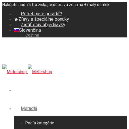
Nakúpte nad 75 € a získajte dopravu zdarma + malý darček
Potrebujete poradiť?
🔥Zľavy a špeciálne ponuky
Zistiť stav objednávky
Slovenčina
Čeština
Meradlá
Podľa kategórie