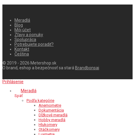
Meradlá
Blog
Môj účet
Zľavy a ponuky
Spolupráca
Potrebujete poradiť?
Kontakt
Čeština
© 2019 - 2026 Metershop.sk
O brand, eshop a bezpečnosť sa stará
Brandbonsai
Prihlásenie
Meradlá
Späť
Podľa kategórie
Anemometre
Dokumentácia
Dĺžkové meradlá
Hobby meradlá
Hlukomery
Otáčkomery
Luxmetre