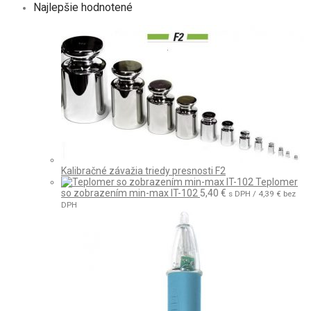
Najlepšie hodnotené
Kalibračné závažia triedy presnosti F2
Teplomer
so zobrazením min-max IT-102
5,40
€
s DPH /
4,39
€
bez
DPH