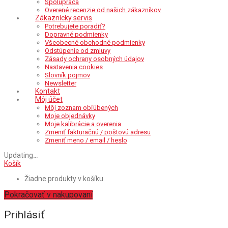
Spolupráca
Overené recenzie od našich zákazníkov
Zákaznícky servis
Potrebujete poradiť?
Dopravné podmienky
Všeobecné obchodné podmienky
Odstúpenie od zmluvy
Zásady ochrany osobných údajov
Nastavenia cookies
Slovník pojmov
Newsletter
Kontakt
Môj účet
Môj zoznam obľúbených
Moje objednávky
Moje kalibrácie a overenia
Zmeniť fakturačnú / poštovú adresu
Zmeniť meno / email / heslo
Updating
…
Košík
Žiadne produkty v košíku.
Pokračovať v nakupovaní
Prihlásiť