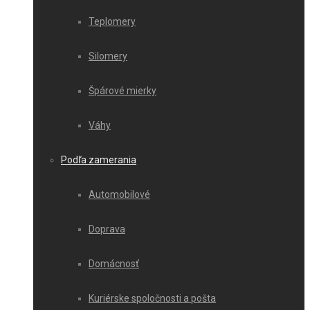
Teplomery
Silomery
Špárové mierky
Váhy
Podľa zamerania
Automobilové
Doprava
Domácnosť
Kuriérske spoločnosti a pošta