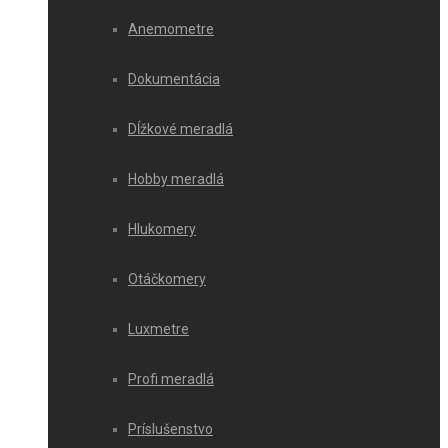
Anemometre
Dokumentácia
Dĺžkové meradlá
Hobby meradlá
Hlukomery
Otáčkomery
Luxmetre
Profi meradlá
Príslušenstvo