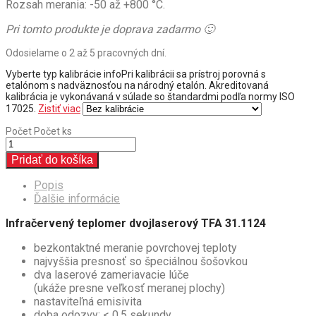
Rozsah merania: -50 až +800 °C.
Pri tomto produkte je doprava zadarmo 🙂
Odosielame o 2 až 5 pracovných dní.
Vyberte typ kalibrácie
info
Pri kalibrácii sa prístroj porovná s
etalónom s nadväznosťou na národný etalón. Akreditovaná
kalibrácia je vykonávaná v súlade so štandardmi podľa normy ISO
17025.
Zistiť viac
Počet
Počet ks
Pridať do košíka
Popis
Ďalšie informácie
Infračervený teplomer dvojlaserový TFA 31.1124
bezkontaktné meranie povrchovej teploty
najvyššia presnosť so špeciálnou šošovkou
dva laserové zameriavacie lúče
(ukáže presne veľkosť meranej plochy)
nastaviteľná emisivita
doba odozvy: < 0,5 sekundy