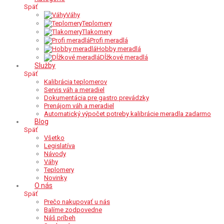
Späť
Váhy
Teplomery
Tlakomery
Profi meradlá
Hobby meradlá
Dĺžkové meradlá
Služby
Späť
Kalibrácia teplomerov
Servis váh a meradiel
Dokumentácia pre gastro prevádzky
Prenájom váh a meradiel
Automatický výpočet potreby kalibrácie meradla zadarmo
Blog
Späť
Všetko
Legislatíva
Návody
Váhy
Teplomery
Novinky
O nás
Späť
Prečo nakupovať u nás
Balíme zodpovedne
Náš príbeh