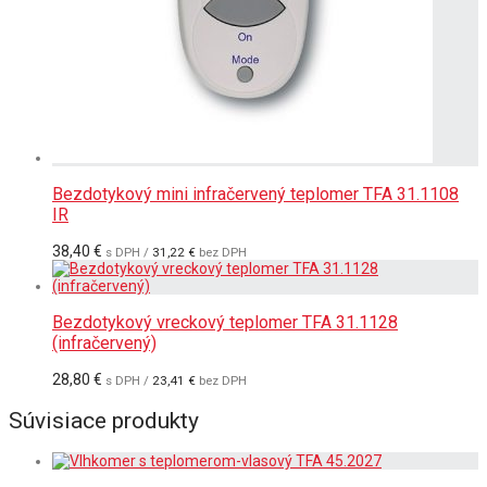
Bezdotykový mini infračervený teplomer TFA 31.1108
IR
38,40
€
s DPH /
31,22
€
bez DPH
Bezdotykový vreckový teplomer TFA 31.1128
(infračervený)
28,80
€
s DPH /
23,41
€
bez DPH
Súvisiace produkty