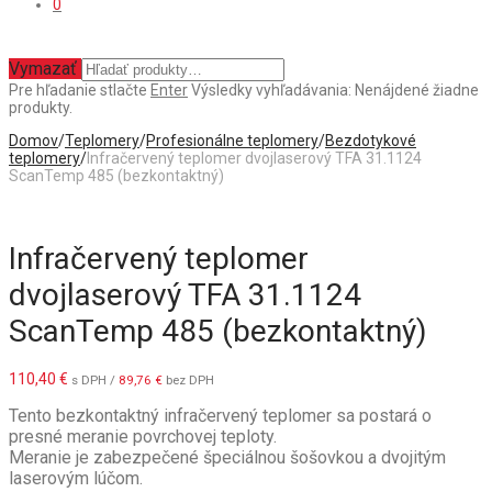
0
Vymazať
Pre hľadanie stlačte
Enter
Výsledky vyhľadávania:
Nenájdené žiadne
produkty.
Domov
/
Teplomery
/
Profesionálne teplomery
/
Bezdotykové
teplomery
/
Infračervený teplomer dvojlaserový TFA 31.1124
ScanTemp 485 (bezkontaktný)
Infračervený teplomer
dvojlaserový TFA 31.1124
ScanTemp 485 (bezkontaktný)
110,40
€
s DPH /
89,76
€
bez DPH
Tento bezkontaktný infračervený teplomer sa postará o
presné meranie povrchovej teploty.
Meranie je zabezpečené špeciálnou šošovkou a dvojitým
laserovým lúčom.