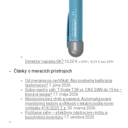
Detektor napätia GK7
10,20
€
s DPH /
8,29
€
bez DPH
Články o meracích prístrojoch
Od merania po certifikát: Ako prebieha kalibrácia
teplomerov?
7. júna 2026
Súboj gastro váh: T-Scale T28 vs. CAS SWN do 15 kg –
ktorá je lepšia?
17. mája 2026
Monitoring bez chýb a papiera: Automatizovaný
monitoring teploty a vlhkosti v lekárni podľa novej
vyhlášky 419/2025 Z.z.
30. marca 2026
Počítacie váhy – efektívny nástroj pre rýchlu a
bezchybnú inventúru
17. októbra 2025