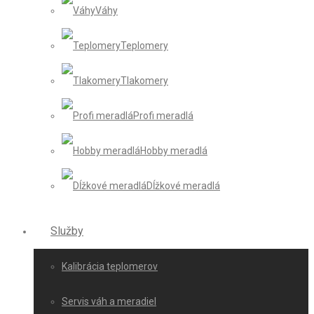
Váhy
Teplomery
Tlakomery
Profi meradlá
Hobby meradlá
Dĺžkové meradlá
Služby
Kalibrácia teplomerov
Servis váh a meradiel