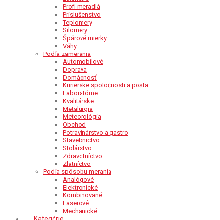
Profi meradlá
Príslušenstvo
Teplomery
Silomery
Špárové mierky
Váhy
Podľa zamerania
Automobilové
Doprava
Domácnosť
Kuriérske spoločnosti a pošta
Laboratórne
Kvalitárske
Metalurgia
Meteorológia
Obchod
Potravinárstvo a gastro
Stavebníctvo
Stolárstvo
Zdravotníctvo
Zlatníctvo
Podľa spôsobu merania
Analógové
Elektronické
Kombinované
Laserové
Mechanické
Kategórie