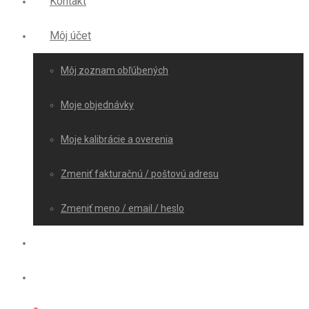
Kontakt
Môj účet
Môj zoznam obľúbených
Moje objednávky
Moje kalibrácie a overenia
Zmeniť fakturačnú / poštovú adresu
Zmeniť meno / email / heslo