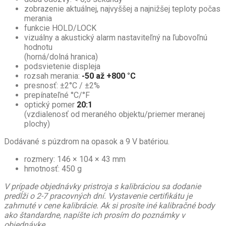
zobrazenie aktuálnej, najvyššej a najnižšej teploty počas
merania
funkcie HOLD/LOCK
vizuálny a akustický alarm nastaviteľný na ľubovoľnú
hodnotu
(horná/dolná hranica)
podsvietenie displeja
rozsah merania:
-50 až +800 °C
presnosť: ±2°C / ±2%
prepínateľné °C/°F
optický pomer
20:1
(vzdialenosť od meraného objektu/priemer meranej
plochy)
Dodávané s púzdrom na opasok a 9 V batériou.
rozmery: 146 × 104 × 43 mm
hmotnosť: 450 g
V prípade objednávky pristroja s kalibráciou sa dodanie
predĺži o 2-7 pracovných dní. Vystavenie certifikátu je
zahrnuté v cene kalibrácie. Ak si prosíte iné kalibračné body
ako štandardne, napíšte ich prosím do poznámky v
objednávke.