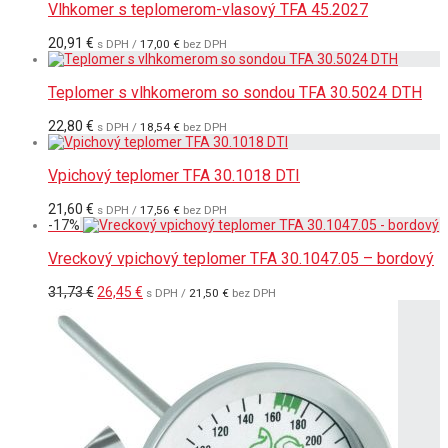
Vlhkomer s teplomerom-vlasový TFA 45.2027
20,91
€
s DPH /
17,00
€
bez DPH
Teplomer s vlhkomerom so sondou TFA 30.5024 DTH
22,80
€
s DPH /
18,54
€
bez DPH
Vpichový teplomer TFA 30.1018 DTI
21,60
€
s DPH /
17,56
€
bez DPH
-
17
%
Vreckový vpichový teplomer TFA 30.1047.05 – bordový
Pôvodná
Aktuálna
31,73
€
26,45
€
s DPH /
21,50
€
bez DPH
cena
cena
bola:
je:
31,73 €.
26,45 €.