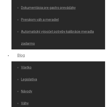
Dokumentácia pre gastro prevádzky
Prenájom váh a meradiel
Automatický výpočet potreby kalibrácie meradla
zadarmo
Blog
Všetko
Legislatíva
Návody
Váhy