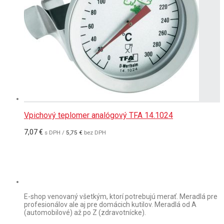
Vpichový teplomer analógový TFA 14.1024
7,07
€
s DPH /
5,75
€
bez DPH
E-shop venovaný všetkým, ktorí potrebujú merať. Meradlá pre
profesionálov ale aj pre domácich kutilov. Meradlá od A
(automobilové) až po Z (zdravotnícke).