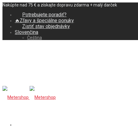
Nakúpte nad 75 € a získajte dopravu zdarma + malý darček
Potrebujete poradiť?
🔥Zľavy a špeciálne ponuky
Zistiť stav objednávky
Slovenčina
Čeština