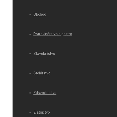
Obchod
Potravinárstvo a gastro
Stavebníctvo
Stolárstvo
Zdravotníctvo
Zlatníctvo