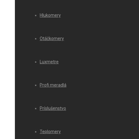
Hlukomery
Otáčkomery
Luxmetre
Profi meradlá
Príslušenstvo
Teplomery