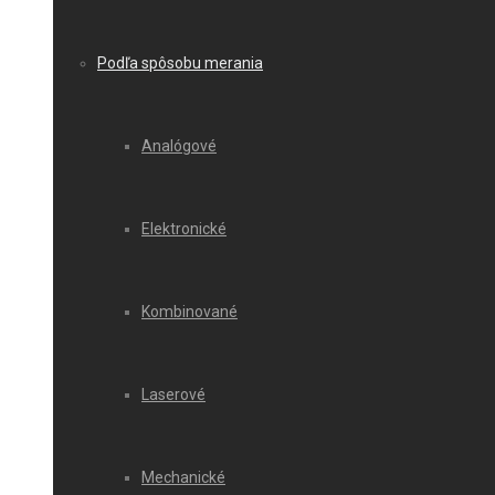
Podľa spôsobu merania
Analógové
Elektronické
Kombinované
Laserové
Mechanické