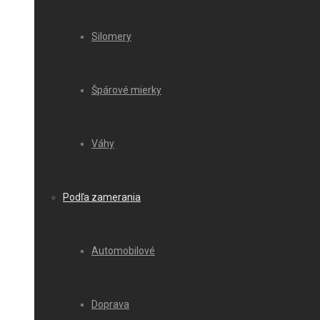
Silomery
Špárové mierky
Váhy
Podľa zamerania
Automobilové
Doprava