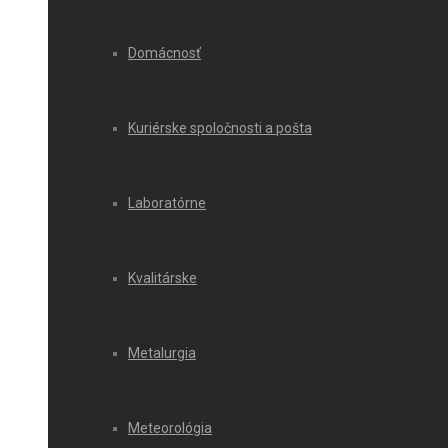
Domácnosť
Kuriérske spoločnosti a pošta
Laboratórne
Kvalitárske
Metalurgia
Meteorológia