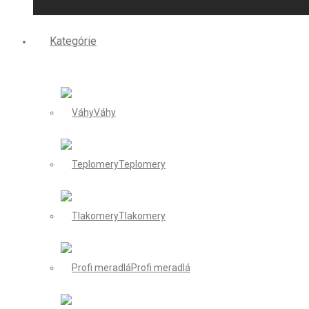
Kategórie
Váhy
Teplomery
Tlakomery
Profi meradlá