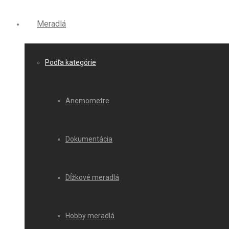
Meradlá
Podľa kategórie
Anemometre
Dokumentácia
Dĺžkové meradlá
Hobby meradlá