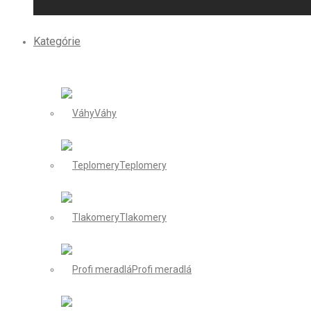
Kategórie
Váhy
Teplomery
Tlakomery
Profi meradlá