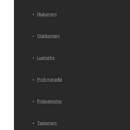
Hlukomery
Otáčkomery
Luxmetre
Profi meradlá
Príslušenstvo
Teplomery