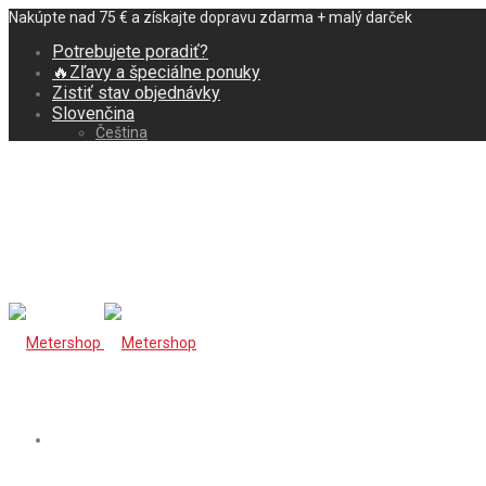
Nakúpte nad 75 € a získajte dopravu zdarma + malý darček
Potrebujete poradiť?
🔥Zľavy a špeciálne ponuky
Zistiť stav objednávky
Slovenčina
Čeština