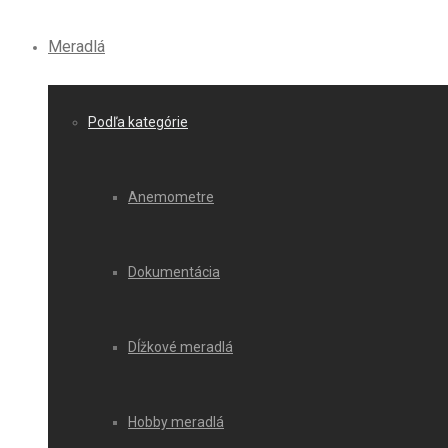
Meradlá
Podľa kategórie
Anemometre
Dokumentácia
Dĺžkové meradlá
Hobby meradlá