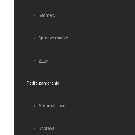
Silomery
Špárové mierky
Váhy
Podľa zamerania
Automobilové
Doprava