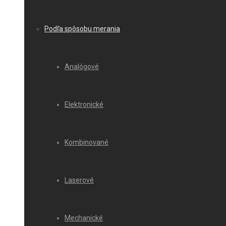
Podľa spôsobu merania
Analógové
Elektronické
Kombinované
Laserové
Mechanické