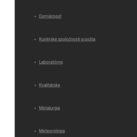
Domácnosť
Kuriérske spoločnosti a pošta
Laboratórne
Kvalitárske
Metalurgia
Meteorológia