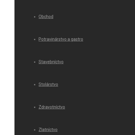
Obchod
Potravinárstvo a gastro
Stavebníctvo
Stolárstvo
Zdravotníctvo
Zlatníctvo