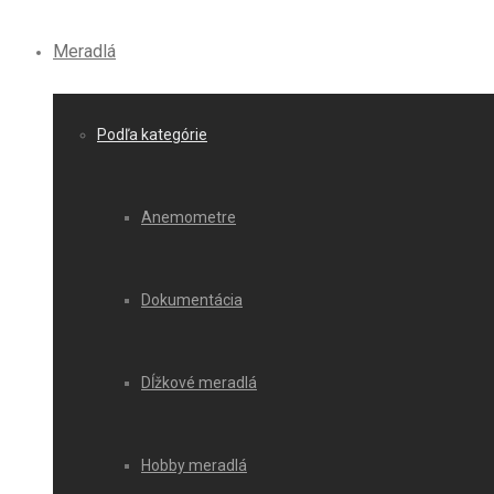
Meradlá
Podľa kategórie
Anemometre
Dokumentácia
Dĺžkové meradlá
Hobby meradlá