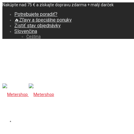
Nakúpte nad 75 € a získajte dopravu zdarma + malý darček
Potrebujete poradiť?
🔥Zľavy a špeciálne ponuky
Zistiť stav objednávky
Slovenčina
Čeština