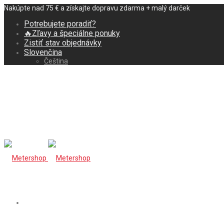
Nakúpte nad 75 € a získajte dopravu zdarma + malý darček
Potrebujete poradiť?
🔥Zľavy a špeciálne ponuky
Zistiť stav objednávky
Slovenčina
Čeština