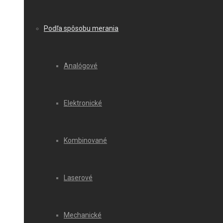
Podľa spôsobu merania
Analógové
Elektronické
Kombinované
Laserové
Mechanické