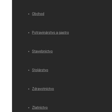
Obchod
Potravinárstvo a gastro
Stavebníctvo
Stolárstvo
Zdravotníctvo
Zlatníctvo