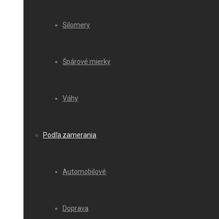
Silomery
Špárové mierky
Váhy
Podľa zamerania
Automobilové
Doprava