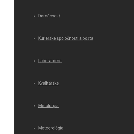
Domácnosť
Kuriérske spoločnosti a pošta
Laboratórne
Kvalitárske
Metalurgia
Meteorológia