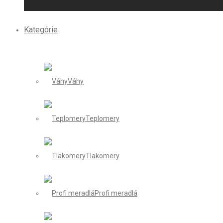
Kategórie
Váhy
Teplomery
Tlakomery
Profi meradlá