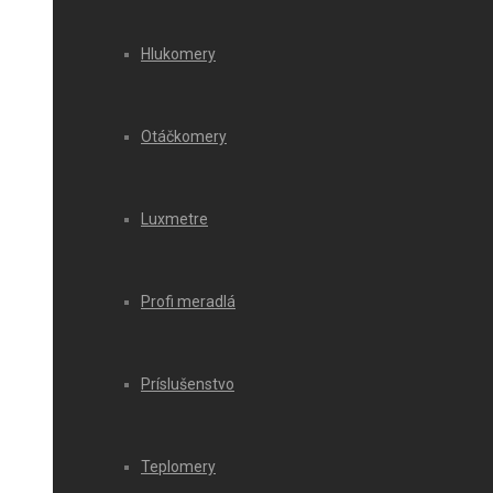
Hlukomery
Otáčkomery
Luxmetre
Profi meradlá
Príslušenstvo
Teplomery