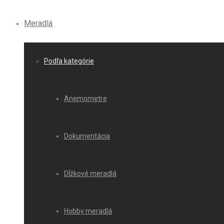
Meradlá
Podľa kategórie
Anemometre
Dokumentácia
Dĺžkové meradlá
Hobby meradlá