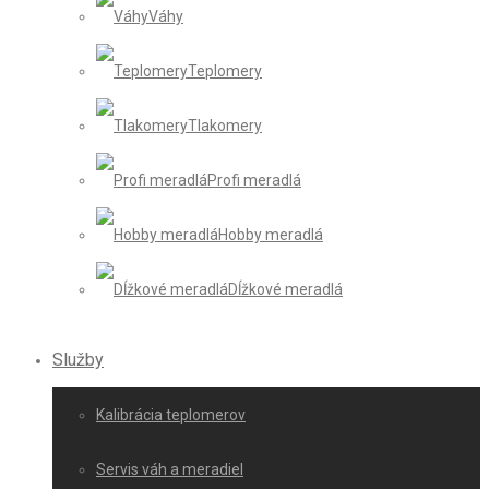
Váhy
Teplomery
Tlakomery
Profi meradlá
Hobby meradlá
Dĺžkové meradlá
Služby
Kalibrácia teplomerov
Servis váh a meradiel