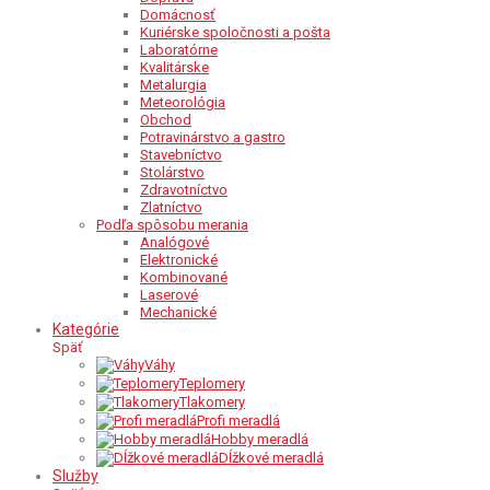
Domácnosť
Kuriérske spoločnosti a pošta
Laboratórne
Kvalitárske
Metalurgia
Meteorológia
Obchod
Potravinárstvo a gastro
Stavebníctvo
Stolárstvo
Zdravotníctvo
Zlatníctvo
Podľa spôsobu merania
Analógové
Elektronické
Kombinované
Laserové
Mechanické
Kategórie
Späť
Váhy
Teplomery
Tlakomery
Profi meradlá
Hobby meradlá
Dĺžkové meradlá
Služby