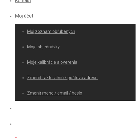
Kontakt
Môj účet
Môj zoznam obľúbených
Moje objednávky
Moje kalibrácie a overenia
Zmeniť fakturačnú / poštovú adresu
Zmeniť meno / email / heslo