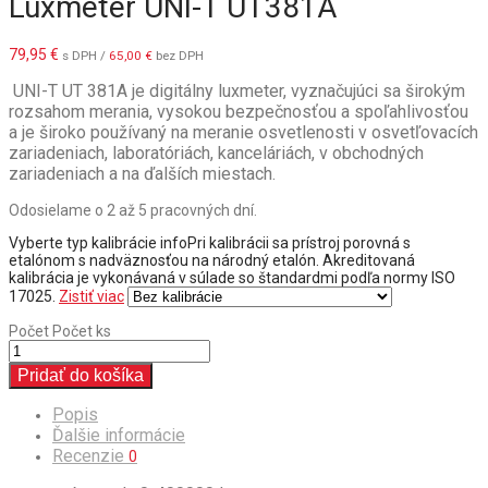
Luxmeter UNI-T UT381A
79,95
€
s DPH /
65,00
€
bez DPH
UNI-T UT 381A je digitálny luxmeter, vyznačujúci sa širokým
rozsahom merania, vysokou bezpečnosťou a spoľahlivosťou
a je široko používaný na meranie osvetlenosti v osvetľovacích
zariadeniach, laboratóriách, kanceláriách, v obchodných
zariadeniach a na ďalších miestach.
Odosielame o 2 až 5 pracovných dní.
Vyberte typ kalibrácie
info
Pri kalibrácii sa prístroj porovná s
etalónom s nadväznosťou na národný etalón. Akreditovaná
kalibrácia je vykonávaná v súlade so štandardmi podľa normy ISO
17025.
Zistiť viac
Počet
Počet ks
Pridať do košíka
Popis
Ďalšie informácie
Recenzie
0