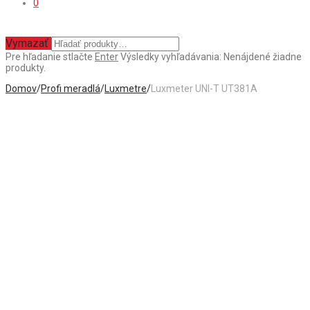
0
Vymazať
Pre hľadanie stlačte
Enter
Výsledky vyhľadávania:
Nenájdené žiadne
produkty.
Domov
/
Profi meradlá
/
Luxmetre
/
Luxmeter UNI-T UT381A