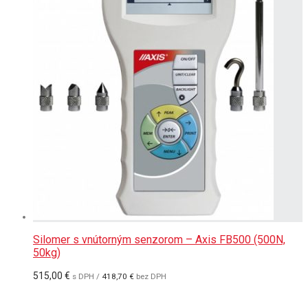
Silomer s vnútorným senzorom – Axis FB500 (500N,
50kg)
515,00
€
s DPH /
418,70
€
bez DPH