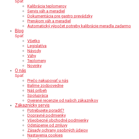
Späť
Kalibrácia teplomerov
Servis váh a meradiel
Dokumentácia pre gastro prevádzky
Prenájom váh a meradiel
Automatický výpočet potreby kalibrácie meradla zadarmo
Blog
Späť
Všetko
Legislatíva
Návody
Váhy
Teplomery
Novinky
O nás
Späť
Prečo nakupovať u nás
Balíme zodpovedne
Náš príbeh
Spolupráca
Overené recenzie od našich zákazníkov
Zákaznícky servis
Potrebujete poradiť?
Dopravné podmienky
Všeobecné obchodné podmienky
Odstúpenie od zmluvy
Zásady ochrany osobných údajov
Nastavenia cookies