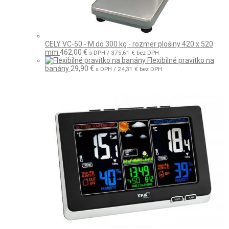
CELY VC-50 - M do 300 kg - rozmer plošiny 420 x 520
mm
462,00
€
s DPH /
375,61
€
bez DPH
Flexibilné pravítko na
banány
29,90
€
s DPH /
24,31
€
bez DPH