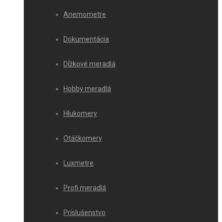
Anemometre
Dokumentácia
Dĺžkové meradlá
Hobby meradlá
Hlukomery
Otáčkomery
Luxmetre
Profi meradlá
Príslušenstvo