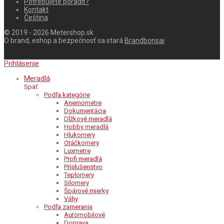
Potrebujete poradiť?
Kontakt
Čeština
© 2019 - 2026 Metershop.sk
O brand, eshop a bezpečnosť sa stará
Brandbonsai
Prihlásenie
Meradlá
Späť
Podľa kategórie
Anemometre
Dokumentácia
Dĺžkové meradlá
Hobby meradlá
Hlukomery
Otáčkomery
Luxmetre
Profi meradlá
Príslušenstvo
Teplomery
Silomery
Špárové mierky
Váhy
Podľa zamerania
Automobilové
Doprava