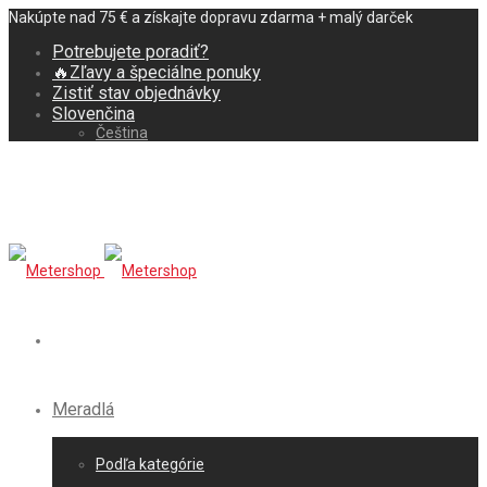
Nakúpte nad 75 € a získajte dopravu zdarma + malý darček
Potrebujete poradiť?
🔥Zľavy a špeciálne ponuky
Zistiť stav objednávky
Slovenčina
Čeština
Meradlá
Podľa kategórie