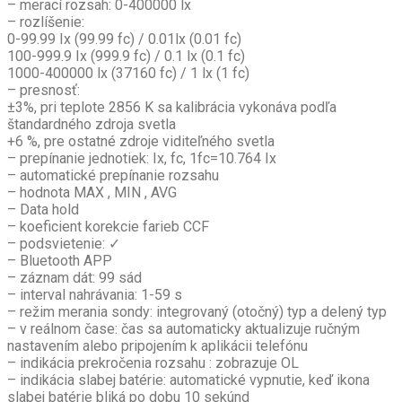
– merací rozsah: 0-400000 lx
– rozlíšenie:
0-99.99 Ix (99.99 fc) / 0.01lx (0.01 fc)
100-999.9 Ix (999.9 fc) / 0.1 lx (0.1 fc)
1000-400000 lx (37160 fc) / 1 lx (1 fc)
– presnosť:
±3%, pri teplote 2856 K sa kalibrácia vykonáva podľa
štandardného zdroja svetla
+6 %, pre ostatné zdroje viditeľného svetla
– prepínanie jednotiek: Ix, fc, 1fc=10.764 Ix
– automatické prepínanie rozsahu
– hodnota MAX , MIN , AVG
– Data hold
– koeficient korekcie farieb CCF
– podsvietenie: ✓
– Bluetooth APP
– záznam dát: 99 sád
– interval nahrávania: 1-59 s
– režim merania sondy: integrovaný (otočný) typ a delený typ
– v reálnom čase: čas sa automaticky aktualizuje ručným
nastavením alebo pripojením k aplikácii telefónu
– indikácia prekročenia rozsahu : zobrazuje OL
– indikácia slabej batérie: automatické vypnutie, keď ikona
slabej batérie bliká po dobu 10 sekúnd