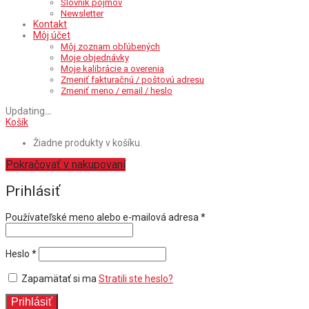
Slovník pojmov
Newsletter
Kontakt
Môj účet
Môj zoznam obľúbených
Moje objednávky
Moje kalibrácie a overenia
Zmeniť fakturačnú / poštovú adresu
Zmeniť meno / email / heslo
Updating
…
Košík
Žiadne produkty v košíku.
Pokračovať v nakupovaní
Prihlásiť
Povinné
Používateľské meno alebo e-mailová adresa
*
Povinné
Heslo
*
Zapamätať si ma
Stratili ste heslo?
Prihlásiť