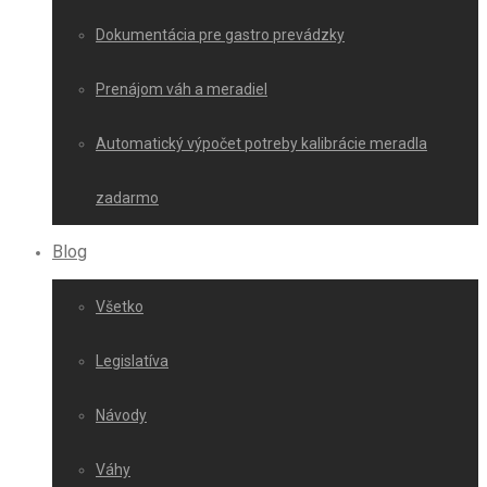
Dokumentácia pre gastro prevádzky
Prenájom váh a meradiel
Automatický výpočet potreby kalibrácie meradla
zadarmo
Blog
Všetko
Legislatíva
Návody
Váhy