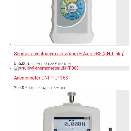
Silomer s vnútorným senzorom – Axis FB5 (5N, 0,5kg)
555,00
€
s DPH /
451,22
€
bez DPH
Anemometer UNI-T UT363
20,40
€
s DPH /
16,59
€
bez DPH