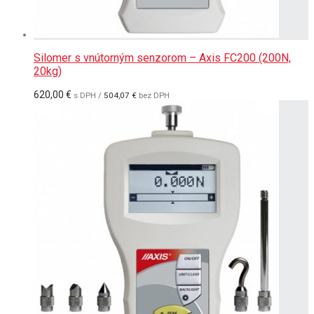
Silomer s vnútorným senzorom – Axis FC200 (200N,
20kg)
620,00
€
s DPH /
504,07
€
bez DPH