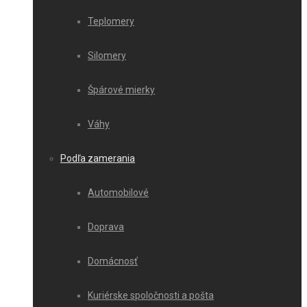
Teplomery
Silomery
Špárové mierky
Váhy
Podľa zamerania
Automobilové
Doprava
Domácnosť
Kuriérske spoločnosti a pošta