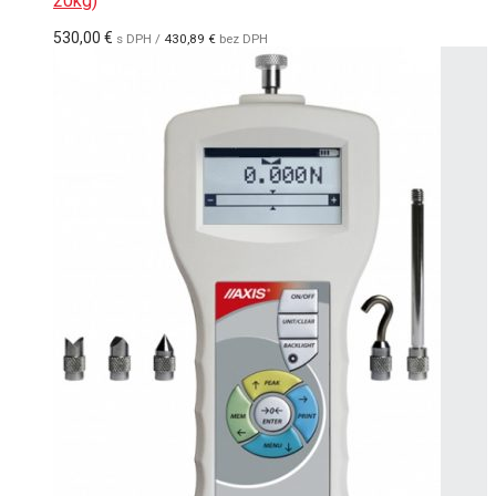
20kg)
530,00
€
s DPH /
430,89
€
bez DPH