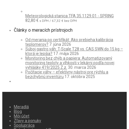
Meteorologická stanica TFA 35.1129.01 - SPRING
82,80
€
s DPH /
67,32
€
bez DPH
Články o meracích prístrojoch
Od merania po certifikát: Ako prebieha kalibrácia
teplomerov?
7. júna 2026
Súboj gastro váh: T-Scale T28 vs. CAS SWN do 15 kg –
ktorá je lepšia?
17. mája 2026
Monitoring bez chýb a papiera: Automatizovaný
monitoring teploty a vlhkosti v lekárni podľa novej
vyhlášky 419/2025 Z.z.
30. marca 2026
Počítacie váhy – efektívny nástroj pre rýchlu a
bezchybnú inventúru
17. októbra 2025
Meradlá
Blog
Môj účet
Zľavy a ponuky
Spolupráca