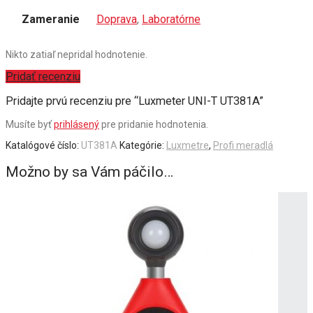
Zameranie
Doprava
,
Laboratórne
Nikto zatiaľ nepridal hodnotenie.
Pridať recenziu
Pridajte prvú recenziu pre “Luxmeter UNI-T UT381A”
Musíte byť
prihlásený
pre pridanie hodnotenia.
Katalógové číslo:
UT381A
Kategórie:
Luxmetre
,
Profi meradlá
Možno by sa Vám páčilo…