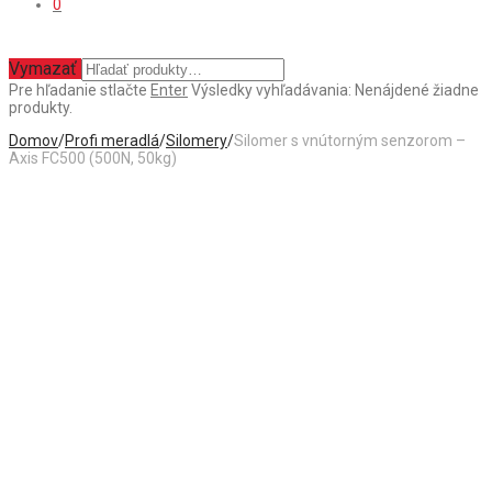
0
Vymazať
Pre hľadanie stlačte
Enter
Výsledky vyhľadávania:
Nenájdené žiadne
produkty.
Domov
/
Profi meradlá
/
Silomery
/
Silomer s vnútorným senzorom –
Axis FC500 (500N, 50kg)