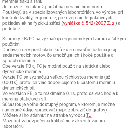
meranie tlaku a ťahu.
Je možné ich taktiež použiť na meranie hmotnosti.
Používajú sa v špecializovaných laboratóriách, vo výrobe, pri
kontrole kvality, ergonómie, pre overenie legislatívnych
požiadaviek na fyzickú záťaž (
vyhláška č. 542/2007 Z. z.
) a
podobne.
Silomery FB/FC sa vyznačujú ergonomickým tvarom a ľahkým
použitím.
Dodávajú sa v praktickom kufríku a súčasťou balenia je aj
sada meracích hrotov, čo umožňuje ich široké použitie a
spôsob merania.
Obe verzie FB aj FC je možné použiť na statické alebo
dynamické merania.
Verzie FC sa vyznačujú veľkou rýchlosťou merania (až
0,001s), preto ich viac doporučujeme k častému meraniu
dynamických síl.
Vo verziách FB je to maximálne 0,1s, preto sa viac hodia k
meraniu statických síl.
Súčasťou je
voľne dostupný
program, v ktorom je možné
namerané údaje spracovať (napr.
zobraziť do grafov).
Môžete si ho stiahnuť na stránke výrobcu
TU
Možnosť zabezpečenia kalibrácie v akreditovanom
laboratóriu.