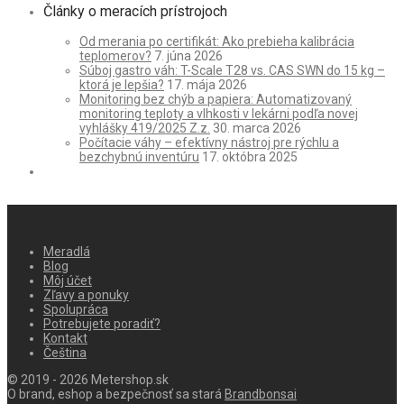
Články o meracích prístrojoch
Od merania po certifikát: Ako prebieha kalibrácia
teplomerov?
7. júna 2026
Súboj gastro váh: T-Scale T28 vs. CAS SWN do 15 kg –
ktorá je lepšia?
17. mája 2026
Monitoring bez chýb a papiera: Automatizovaný
monitoring teploty a vlhkosti v lekárni podľa novej
vyhlášky 419/2025 Z.z.
30. marca 2026
Počítacie váhy – efektívny nástroj pre rýchlu a
bezchybnú inventúru
17. októbra 2025
Meradlá
Blog
Môj účet
Zľavy a ponuky
Spolupráca
Potrebujete poradiť?
Kontakt
Čeština
© 2019 - 2026 Metershop.sk
O brand, eshop a bezpečnosť sa stará
Brandbonsai