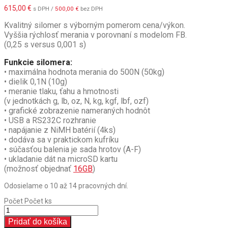
615,00
€
s DPH /
500,00
€
bez DPH
Kvalitný silomer s výborným pomerom cena/výkon.
Vyššia rýchlosť merania v porovnaní s modelom FB.
(0,25 s versus 0,001 s)
Funkcie silomera:
• maximálna hodnota merania do 500N (50kg)
• dielik 0,1N (10g)
• meranie tlaku, ťahu a hmotnosti
(v jednotkách g, lb, oz, N, kg, kgf, lbf, ozf)
•
grafické zobrazenie nameraných hodnôt
• USB a RS232C rozhranie
• napájanie z NiMH batérií (4ks)
• dodáva sa v praktickom kufríku
• súčasťou balenia je sada hrotov (A-F)
• ukladanie dát na microSD kartu
(možnosť objednať
16GB
)
Odosielame o 10 až 14 pracovných dní.
Počet
Počet ks
Pridať do košíka