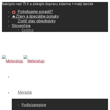
Nakúpte nad 75 € a získajte dopravu zdarma + malý darček
Potrebujete poradiť?
🔥Zľavy a špeciálne ponuky
Zistiť stav objednávky
Slovenčina
Čeština
Meradlá
Podľa kategórie