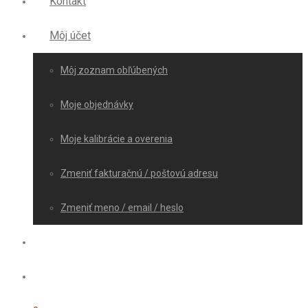
Kontakt
Môj účet
Môj zoznam obľúbených
Moje objednávky
Moje kalibrácie a overenia
Zmeniť fakturačnú / poštovú adresu
Zmeniť meno / email / heslo