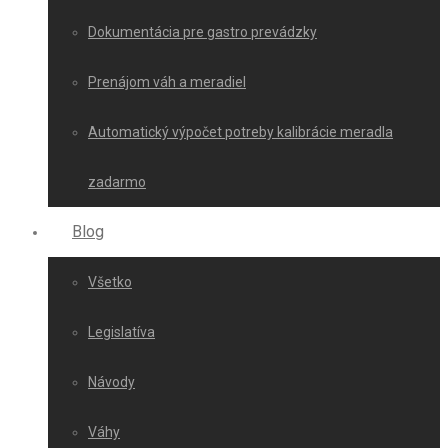
Dokumentácia pre gastro prevádzky
Prenájom váh a meradiel
Automatický výpočet potreby kalibrácie meradla
zadarmo
Blog
Všetko
Legislatíva
Návody
Váhy