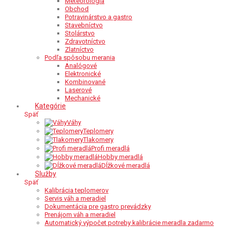
Meteorológia
Obchod
Potravinárstvo a gastro
Stavebníctvo
Stolárstvo
Zdravotníctvo
Zlatníctvo
Podľa spôsobu merania
Analógové
Elektronické
Kombinované
Laserové
Mechanické
Kategórie
Späť
Váhy
Teplomery
Tlakomery
Profi meradlá
Hobby meradlá
Dĺžkové meradlá
Služby
Späť
Kalibrácia teplomerov
Servis váh a meradiel
Dokumentácia pre gastro prevádzky
Prenájom váh a meradiel
Automatický výpočet potreby kalibrácie meradla zadarmo