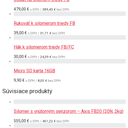
479,00
€
s DPH /
389,43
€
bez DPH
Rukoväť k silomerom triedy FB
39,00
€
s DPH /
31,71
€
bez DPH
Hák k silomerom triedy FB/FC
30,00
€
s DPH /
24,39
€
bez DPH
Micro SD karta 16GB
9,90
€
s DPH /
8,05
€
bez DPH
Súvisiace produkty
Silomer s vnútorným senzorom – Axis FB20 (20N, 2kg)
555,00
€
s DPH /
451,22
€
bez DPH