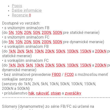
Popis
Ďalšie informácie
Recenzie
0
Dostupné vo verziách:
• s vnútorným snímačom FB
(do
5N
,
10N
,
20N
,
50N
,
200N
,
500N
pre statické meranie)
• s vnútorným snímačom FC
(do
5N
,
10N
,
20N
,
50N
,
200N
,
500N
pre dynamické meranie)
• s vonkajším snímačom FB
(do
1kN
,
2kN
,
5kN
,
10kN
,
20kN
,
50kN
,
100kN
,
150kN
a
200kN
p
statické meranie)
• s vonkajším snímačom FC
(do
1kN
,
2kN
,
5kN
,
10kN
,
20kN
,
50kN
,
100kN
,
150kN
a
200kN
p
dynamické meranie)
• bez snímačové prevedenie
FB00
/
FC00
s možnosťou meniť
vonkajšie senzory
(senzory do 1kN, 2kN, 5kN, 10kN, 50kN, 100kN, 150kN,
200kN a 500kN)
• príslušenstvo
hák
,
rukoväť
,
stojan
a
zveráčiky
————————————————————————————————————
Silomery (dynamometre) zo série FB/FC sú určené na