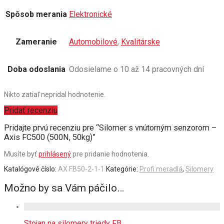
Spôsob merania
Elektronické
Zameranie
Automobilové
,
Kvalitárske
Doba odoslania
Odosielame o 10 až 14 pracovných dní
Nikto zatiaľ nepridal hodnotenie.
Pridať recenziu
Pridajte prvú recenziu pre “Silomer s vnútorným senzorom –
Axis FC500 (500N, 50kg)”
Musíte byť
prihlásený
pre pridanie hodnotenia.
Katalógové číslo:
AX FB50-2-1-1
Kategórie:
Profi meradlá
,
Silomery
Možno by sa Vám páčilo…
Stojan na silomery triedy FB