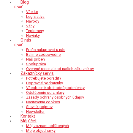
Blog
Späť
Všetko
Legislatíva
Návody
Váhy
Teplomery
Novinky
O nás
Späť
Prečo nakupovať u nás
Balíme zodpovedne
Náš príbeh
Spolupráca
Overené recenzie od našich zákazníkov
Zákaznícky servis
Potrebujete poradiť?
Dopravné podmienky
Všeobecné obchodné podmienky
Odstúpenie od zmluvy
Zásady ochrany osobných údajov
Nastavenia cookies
Slovník pojmov
Newsletter
Kontakt
Môj účet
Môj zoznam obľúbených
Moje objednávky