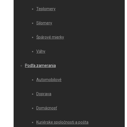
Teplomery
Silomery
Špárové mierky
Váhy
Podľa zamerania
Automobilové
Doprava
Domácnosť
Kuriérske spoločnosti a pošta