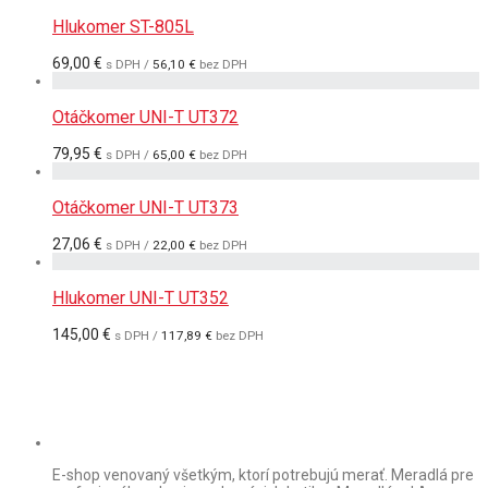
Hlukomer ST-805L
69,00
€
s DPH /
56,10
€
bez DPH
Otáčkomer UNI-T UT372
79,95
€
s DPH /
65,00
€
bez DPH
Otáčkomer UNI-T UT373
27,06
€
s DPH /
22,00
€
bez DPH
Hlukomer UNI-T UT352
145,00
€
s DPH /
117,89
€
bez DPH
E-shop venovaný všetkým, ktorí potrebujú merať. Meradlá pre