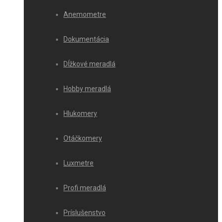
Anemometre
Dokumentácia
Dĺžkové meradlá
Hobby meradlá
Hlukomery
Otáčkomery
Luxmetre
Profi meradlá
Príslušenstvo