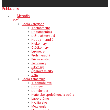
Prihlásenie
Meradlá
Späť
Podľa kategórie
Anemometre
Dokumentácia
Dĺžkové meradlá
Hobby meradlá
Hlukomery
Otáčkomery
Luxmetre
Profi meradlá
Príslušenstvo
Teplomery
Silomery
Špárové mierky
Váhy
Podľa zamerania
Automobilové
Doprava
Domácnosť
Kuriérske spoločnosti a pošta
Laboratórne
Kvalitárske
Metalurgia