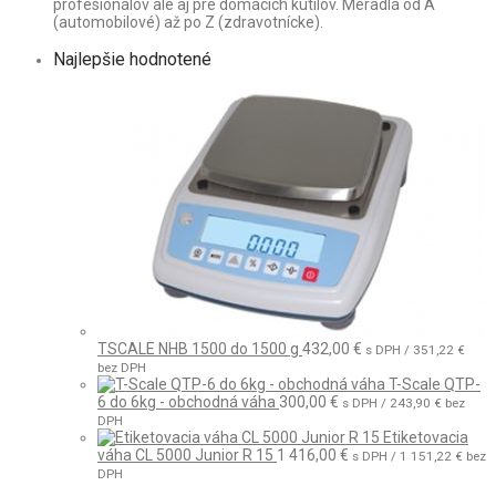
profesionálov ale aj pre domácich kutilov. Meradlá od A
(automobilové) až po Z (zdravotnícke).
Najlepšie hodnotené
TSCALE NHB 1500 do 1500 g
432,00
€
s DPH /
351,22
€
bez DPH
T-Scale QTP-
6 do 6kg - obchodná váha
300,00
€
s DPH /
243,90
€
bez
DPH
Etiketovacia
váha CL 5000 Junior R 15
1 416,00
€
s DPH /
1 151,22
€
bez
DPH