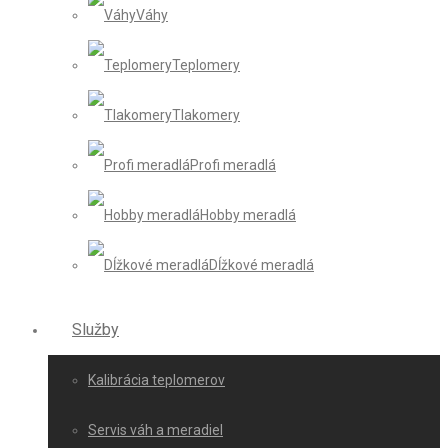
Váhy
Teplomery
Tlakomery
Profi meradlá
Hobby meradlá
Dĺžkové meradlá
Služby
Kalibrácia teplomerov
Servis váh a meradiel