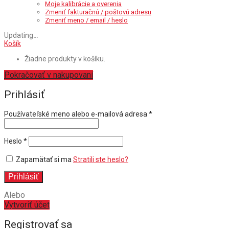
Moje kalibrácie a overenia
Zmeniť fakturačnú / poštovú adresu
Zmeniť meno / email / heslo
Updating
…
Košík
Žiadne produkty v košíku.
Pokračovať v nakupovaní
Prihlásiť
Povinné
Používateľské meno alebo e-mailová adresa
*
Povinné
Heslo
*
Zapamätať si ma
Stratili ste heslo?
Prihlásiť
Alebo
Vytvoriť účet
Registrovať sa