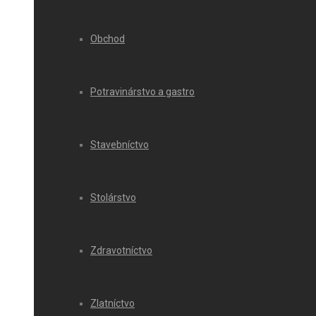
Obchod
Potravinárstvo a gastro
Stavebníctvo
Stolárstvo
Zdravotníctvo
Zlatníctvo