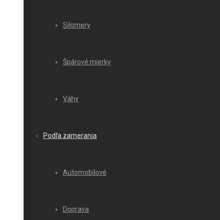
Silomery
Špárové mierky
Váhy
Podľa zamerania
Automobilové
Doprava