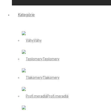
Kategórie
Váhy
Teplomery
Tlakomery
Profi meradlá