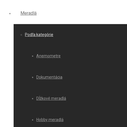
Meradlá
Podľa kategórie
Anemometre
Dokumentácia
Dĺžkové meradlá
Hobby meradlá