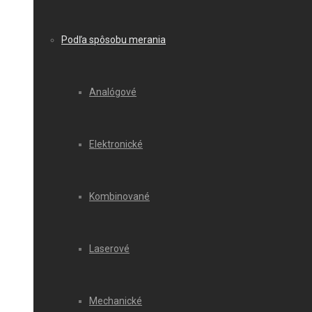
Podľa spôsobu merania
Analógové
Elektronické
Kombinované
Laserové
Mechanické