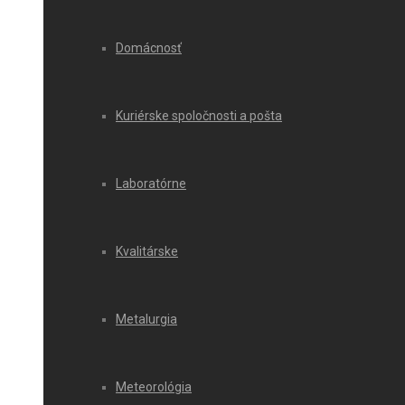
Domácnosť
Kuriérske spoločnosti a pošta
Laboratórne
Kvalitárske
Metalurgia
Meteorológia