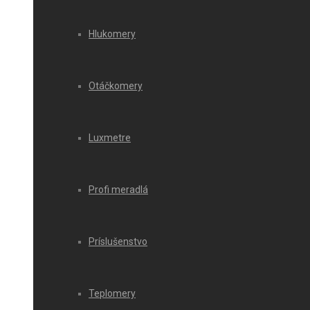
Hlukomery
Otáčkomery
Luxmetre
Profi meradlá
Príslušenstvo
Teplomery