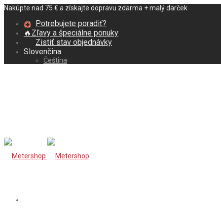
Nakúpte nad 75 € a získajte dopravu zdarma + malý darček
Potrebujete poradiť?
🔥Zľavy a špeciálne ponuky
Zistiť stav objednávky
Slovenčina
Čeština