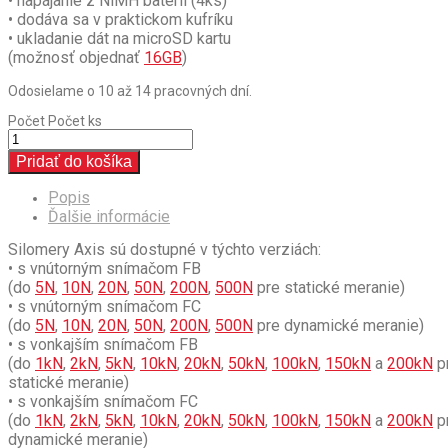
• napájanie z NiMH batérií (4ks)
• dodáva sa v praktickom kufríku
• ukladanie dát na microSD kartu
(možnosť objednať
16GB
)
Odosielame o 10 až 14 pracovných dní.
Počet
Počet ks
Pridať do košíka
Popis
Ďalšie informácie
Silomery Axis sú dostupné v týchto verziách:
• s vnútorným snímačom FB
(do
5N
,
10N
,
20N
,
50N
,
200N
,
500N
pre statické meranie)
• s vnútorným snímačom FC
(do
5N
,
10N
,
20N
,
50N
,
200N
,
500N
pre dynamické meranie)
• s vonkajším snímačom FB
(do
1kN
,
2kN
,
5kN
,
10kN
,
20kN
,
50kN
,
100kN
,
150kN
a
200kN
p
statické meranie)
• s vonkajším snímačom FC
(do
1kN
,
2kN
,
5kN
,
10kN
,
20kN
,
50kN
,
100kN
,
150kN
a
200kN
p
dynamické meranie)