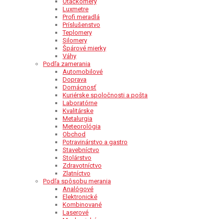
Otáčkomery
Luxmetre
Profi meradlá
Príslušenstvo
Teplomery
Silomery
Špárové mierky
Váhy
Podľa zamerania
Automobilové
Doprava
Domácnosť
Kuriérske spoločnosti a pošta
Laboratórne
Kvalitárske
Metalurgia
Meteorológia
Obchod
Potravinárstvo a gastro
Stavebníctvo
Stolárstvo
Zdravotníctvo
Zlatníctvo
Podľa spôsobu merania
Analógové
Elektronické
Kombinované
Laserové