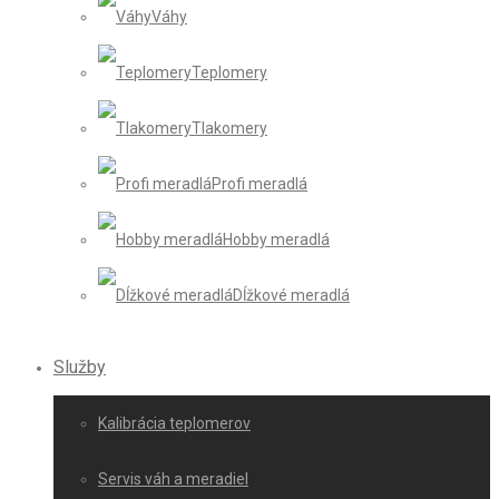
Váhy
Teplomery
Tlakomery
Profi meradlá
Hobby meradlá
Dĺžkové meradlá
Služby
Kalibrácia teplomerov
Servis váh a meradiel