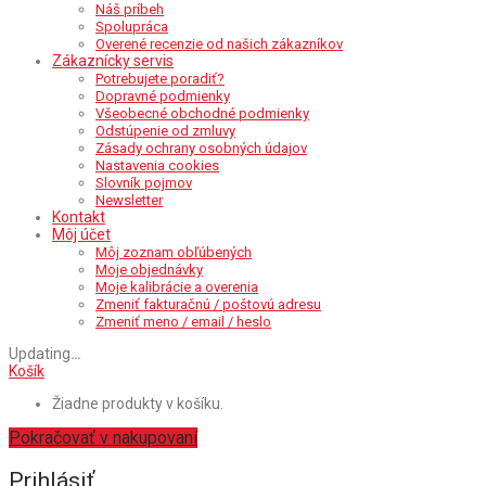
Náš príbeh
Spolupráca
Overené recenzie od našich zákazníkov
Zákaznícky servis
Potrebujete poradiť?
Dopravné podmienky
Všeobecné obchodné podmienky
Odstúpenie od zmluvy
Zásady ochrany osobných údajov
Nastavenia cookies
Slovník pojmov
Newsletter
Kontakt
Môj účet
Môj zoznam obľúbených
Moje objednávky
Moje kalibrácie a overenia
Zmeniť fakturačnú / poštovú adresu
Zmeniť meno / email / heslo
Updating
…
Košík
Žiadne produkty v košíku.
Pokračovať v nakupovaní
Prihlásiť