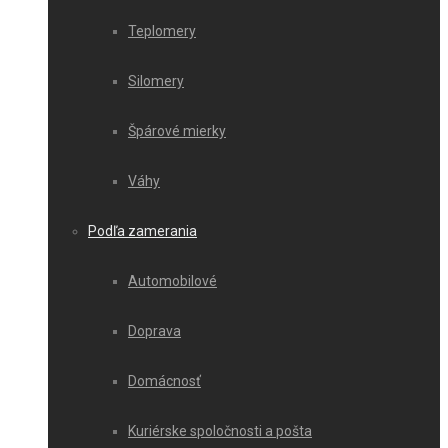
Teplomery
Silomery
Špárové mierky
Váhy
Podľa zamerania
Automobilové
Doprava
Domácnosť
Kuriérske spoločnosti a pošta