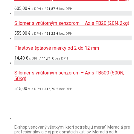
605,00
€
s DPH /
491,87
€
bez DPH
Silomer s vnútorným senzorom – Axis FB20 (20N, 2kg)
555,00
€
s DPH /
451,22
€
bez DPH
Plastové špárové mierky od 2 do 12 mm
14,40
€
s DPH /
11,71
€
bez DPH
Silomer s vnútorným senzorom – Axis FB500 (500N,
50kg)
515,00
€
s DPH /
418,70
€
bez DPH
E-shop venovaný všetkým, ktorí potrebujú merať. Meradlá pre
profesionálov ale aj pre domácich kutilov. Meradlá od A