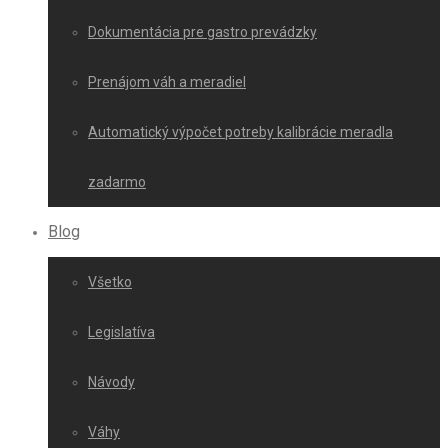
Dokumentácia pre gastro prevádzky
Prenájom váh a meradiel
Automatický výpočet potreby kalibrácie meradla
zadarmo
Blog
Všetko
Legislatíva
Návody
Váhy