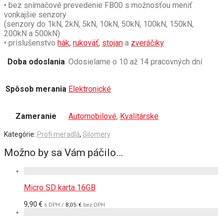
• bez snímačové prevedenie FB00 s možnosťou meniť
vonkajšie senzory
(senzory do 1kN, 2kN, 5kN, 10kN, 50kN, 100kN, 150kN,
200kN a 500kN)
• príslušenstvo
hák
,
rukoväť
,
stojan
a
zveráčiky
Doba odoslania
Odosielame o 10 až 14 pracovných dní
Spôsob merania
Elektronické
Zameranie
Automobilové
,
Kvalitárske
Kategórie:
Profi meradlá
,
Silomery
Možno by sa Vám páčilo…
Micro SD karta 16GB
9,90
€
s DPH /
8,05
€
bez DPH