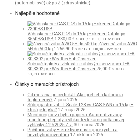
(automobilové) až po Z (zdravotnícke).
Najlepšie hodnotené
Váhoskener CAS PDS do 15 kg + skener Datalogic
3550HSi USB
1 230,00
€
s DPH /
1 000,00
€
bez DPH
Závesná váha AWO
5H do 500 kg
1 266,90
€
s DPH /
1 030,00
€
bez DPH
Snímač teploty a vlhkosti s káblovým senzorom TFA
30.3302 pre WeatherHub Observer
75,00
€
s DPH /
60,98
€
bez DPH
Články o meracích prístrojoch
Od merania po certifikát: Ako prebieha kalibrácia
teplomerov?
7. júna 2026
Súboj gastro váh: T-Scale T28 vs. CAS SWN do 15 kg –
ktorá je lepšia?
17. mája 2026
Monitoring bez chýb a papiera: Automatizovaný
monitoring teploty a vlhkosti v lekárni podľa novej
vyhlášky 419/2025 Z.z.
30. marca 2026
Počítacie váhy – efektívny nástroj pre rýchlu a
bezchybnú inventúru
17. októbra 2025