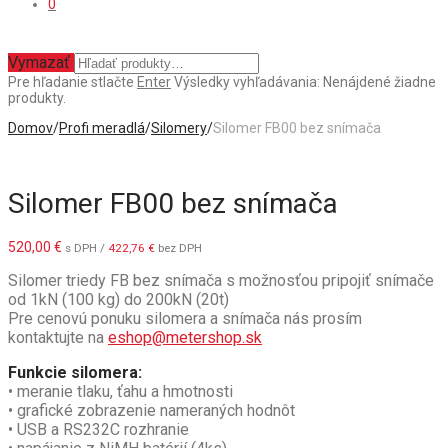
0
Vymazať
Pre hľadanie stlačte
Enter
Výsledky vyhľadávania:
Nenájdené žiadne
produkty.
Domov
/
Profi meradlá
/
Silomery
/
Silomer FB00 bez snímača
Silomer FB00 bez snímača
520,00
€
s DPH /
422,76
€
bez DPH
Silomer triedy FB bez snímača s možnosťou pripojiť snímače
od 1kN (100 kg) do 200kN (20t)
Pre cenovú ponuku silomera a snímača nás prosím
kontaktujte na
eshop@metershop.sk
Funkcie silomera:
• meranie tlaku, ťahu a hmotnosti
•
grafické zobrazenie nameraných hodnôt
• USB a RS232C rozhranie