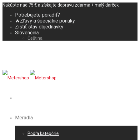
Nakúpte nad 75 € a získajte dopravu zdarma + malý darček
Potrebujete poradiť?
🔥Zľavy a špeciálne ponuky
Zistiť stav objednávky
Slovenčina
Čeština
Meradlá
Podľa kategórie