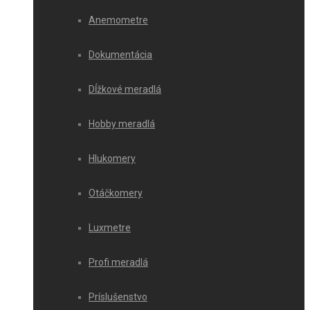
Anemometre
Dokumentácia
Dĺžkové meradlá
Hobby meradlá
Hlukomery
Otáčkomery
Luxmetre
Profi meradlá
Príslušenstvo