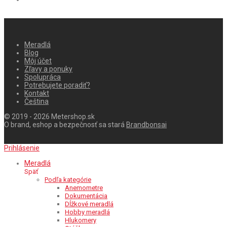
Meradlá
Blog
Môj účet
Zľavy a ponuky
Spolupráca
Potrebujete poradiť?
Kontakt
Čeština
© 2019 - 2026 Metershop.sk
O brand, eshop a bezpečnosť sa stará
Brandbonsai
Prihlásenie
Meradlá
Späť
Podľa kategórie
Anemometre
Dokumentácia
Dĺžkové meradlá
Hobby meradlá
Hlukomery