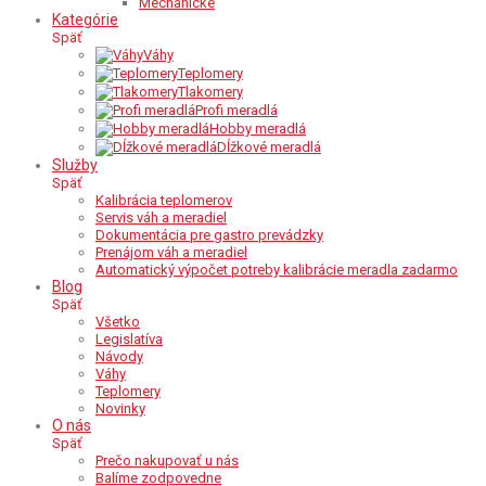
Mechanické
Kategórie
Späť
Váhy
Teplomery
Tlakomery
Profi meradlá
Hobby meradlá
Dĺžkové meradlá
Služby
Späť
Kalibrácia teplomerov
Servis váh a meradiel
Dokumentácia pre gastro prevádzky
Prenájom váh a meradiel
Automatický výpočet potreby kalibrácie meradla zadarmo
Blog
Späť
Všetko
Legislatíva
Návody
Váhy
Teplomery
Novinky
O nás
Späť
Prečo nakupovať u nás
Balíme zodpovedne