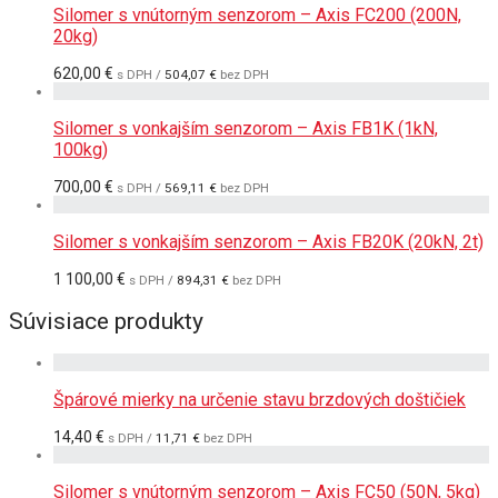
Silomer s vnútorným senzorom – Axis FC200 (200N,
20kg)
620,00
€
s DPH /
504,07
€
bez DPH
Silomer s vonkajším senzorom – Axis FB1K (1kN,
100kg)
700,00
€
s DPH /
569,11
€
bez DPH
Silomer s vonkajším senzorom – Axis FB20K (20kN, 2t)
1 100,00
€
s DPH /
894,31
€
bez DPH
Súvisiace produkty
Špárové mierky na určenie stavu brzdových doštičiek
14,40
€
s DPH /
11,71
€
bez DPH
Silomer s vnútorným senzorom – Axis FC50 (50N, 5kg)