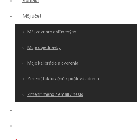
Kontakt
Môj účet
Môj zoznam obľúbených
Moje objednávky
Moje kalibrácie a overenia
Zmeniť fakturačnú / poštovú adresu
Zmeniť meno / email / heslo