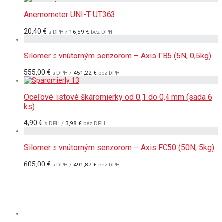
Anemometer UNI-T UT363
20,40
€
s DPH /
16,59
€
bez DPH
Silomer s vnútorným senzorom – Axis FB5 (5N, 0,5kg)
555,00
€
s DPH /
451,22
€
bez DPH
Oceľové listové škáromierky od 0,1 do 0,4 mm (sada 6
ks)
4,90
€
s DPH /
3,98
€
bez DPH
Silomer s vnútorným senzorom – Axis FC50 (50N, 5kg)
605,00
€
s DPH /
491,87
€
bez DPH