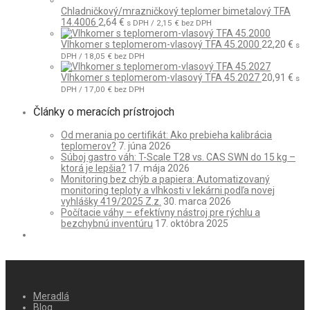
Chladničkový/mrazničkový teplomer bimetalový TFA
14.4006
2,64
€
s DPH /
2,15
€
bez DPH
Vlhkomer s teplomerom-vlasový TFA 45.2000
22,20
€
s
DPH /
18,05
€
bez DPH
Vlhkomer s teplomerom-vlasový TFA 45.2027
20,91
€
s
DPH /
17,00
€
bez DPH
Články o meracích prístrojoch
Od merania po certifikát: Ako prebieha kalibrácia
teplomerov?
7. júna 2026
Súboj gastro váh: T-Scale T28 vs. CAS SWN do 15 kg –
ktorá je lepšia?
17. mája 2026
Monitoring bez chýb a papiera: Automatizovaný
monitoring teploty a vlhkosti v lekárni podľa novej
vyhlášky 419/2025 Z.z.
30. marca 2026
Počítacie váhy – efektívny nástroj pre rýchlu a
bezchybnú inventúru
17. októbra 2025
Meradlá
Blog