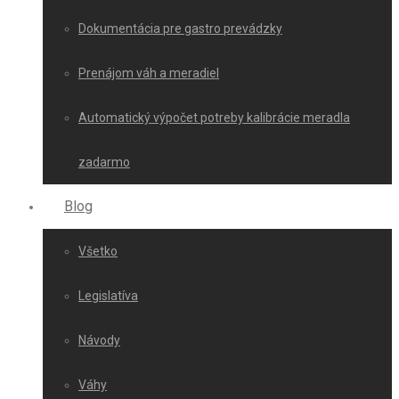
Dokumentácia pre gastro prevádzky
Prenájom váh a meradiel
Automatický výpočet potreby kalibrácie meradla
zadarmo
Blog
Všetko
Legislatíva
Návody
Váhy