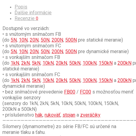
Popis
Ďalšie informácie
Recenzie
0
Dostupné vo verziách:
• s vnútorným snímačom FB
(do
5N
,
10N
,
20N
,
50N
,
200N
,
500N
pre statické meranie)
• s vnútorným snímačom FC
(do
5N
,
10N
,
20N
,
50N
,
200N
,
500N
pre dynamické meranie)
• s vonkajším snímačom FB
(do
1kN
,
2kN
,
5kN
,
10kN
,
20kN
,
50kN
,
100kN
,
150kN
a
200kN
p
statické meranie)
• s vonkajším snímačom FC
(do
1kN
,
2kN
,
5kN
,
10kN
,
20kN
,
50kN
,
100kN
,
150kN
a
200kN
p
dynamické meranie)
• bez snímačové prevedenie
FB00
/
FC00
s možnosťou meniť
vonkajšie senzory
(senzory do 1kN, 2kN, 5kN, 10kN, 50kN, 100kN, 150kN,
200kN a 500kN)
• príslušenstvo
hák
,
rukoväť
,
stojan
a
zveráčiky
————————————————————————————————————
Silomery (dynamometre) zo série FB/FC sú určené na
meranie tlaku a ťahu.