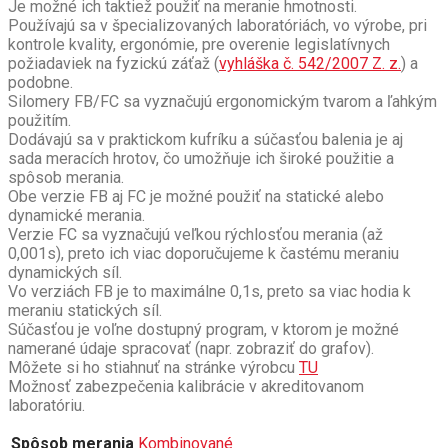
Je možné ich taktiež použiť na meranie hmotnosti.
Používajú sa v špecializovaných laboratóriách, vo výrobe, pri
kontrole kvality, ergonómie, pre overenie legislatívnych
požiadaviek na fyzickú záťaž (
vyhláška č. 542/2007 Z. z.
) a
podobne.
Silomery FB/FC sa vyznačujú ergonomickým tvarom a ľahkým
použitím.
Dodávajú sa v praktickom kufríku a súčasťou balenia je aj
sada meracích hrotov, čo umožňuje ich široké použitie a
spôsob merania.
Obe verzie FB aj FC je možné použiť na statické alebo
dynamické merania.
Verzie FC sa vyznačujú veľkou rýchlosťou merania (až
0,001s), preto ich viac doporučujeme k častému meraniu
dynamických síl.
Vo verziách FB je to maximálne 0,1s, preto sa viac hodia k
meraniu statických síl.
Súčasťou je
voľne dostupný
program, v ktorom je možné
namerané údaje spracovať (napr.
zobraziť do grafov).
Môžete si ho stiahnuť na stránke výrobcu
TU
Možnosť zabezpečenia kalibrácie v akreditovanom
laboratóriu.
Spôsob merania
Kombinované