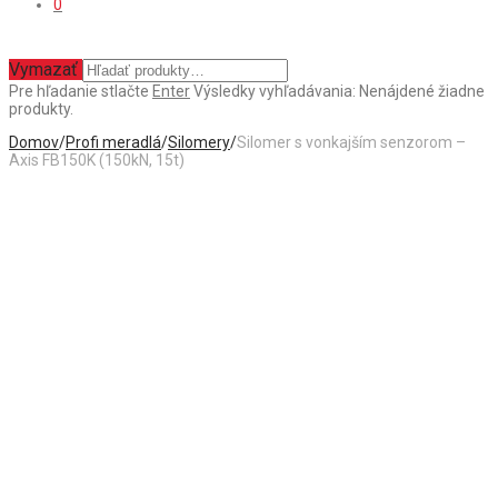
0
Vymazať
Pre hľadanie stlačte
Enter
Výsledky vyhľadávania:
Nenájdené žiadne
produkty.
Domov
/
Profi meradlá
/
Silomery
/
Silomer s vonkajším senzorom –
Axis FB150K (150kN, 15t)