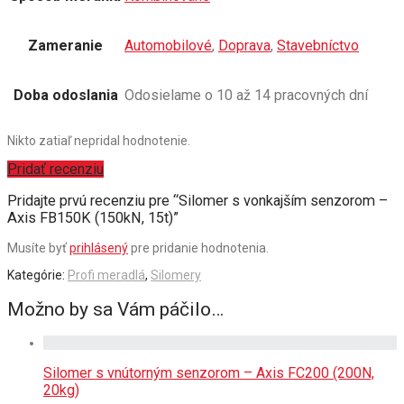
Zameranie
Automobilové
,
Doprava
,
Stavebníctvo
Doba odoslania
Odosielame o 10 až 14 pracovných dní
Nikto zatiaľ nepridal hodnotenie.
Pridať recenziu
Pridajte prvú recenziu pre “Silomer s vonkajším senzorom –
Axis FB150K (150kN, 15t)”
Musíte byť
prihlásený
pre pridanie hodnotenia.
Kategórie:
Profi meradlá
,
Silomery
Možno by sa Vám páčilo…
Silomer s vnútorným senzorom – Axis FC200 (200N,
20kg)