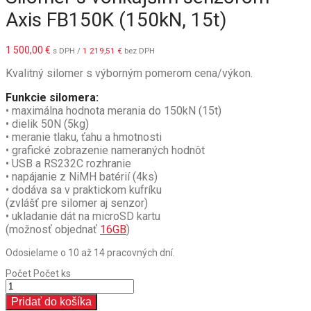
Axis FB150K (150kN, 15t)
1 500,00
€
s DPH /
1 219,51
€
bez DPH
Kvalitný silomer s výborným pomerom cena/výkon.
Funkcie silomera:
• maximálna hodnota merania do 150kN (15t)
• dielik 50N (5kg)
• meranie tlaku, ťahu a hmotnosti
•
grafické zobrazenie nameraných hodnôt
• USB a RS232C rozhranie
• napájanie z NiMH batérií (4ks)
• dodáva sa v praktickom kufríku
(zvlášť pre silomer aj senzor)
• ukladanie dát na microSD kartu
(možnosť objednať
16GB
)
Odosielame o 10 až 14 pracovných dní.
Počet
Počet ks
Pridať do košíka