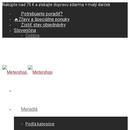
Nakúpte nad 75 € a získajte dopravu zdarma + malý darček
Potrebujete poradiť?
🔥Zľavy a špeciálne ponuky
Zistiť stav objednávky
Slovenčina
Čeština
Meradlá
Podľa kategórie