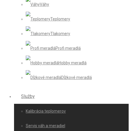
Váhy
Teplomery
Tlakomery
Profi meradlá
Hobby meradlá
Dĺžkové meradlá
Služby
Kalibrácia teplomerov
Servis váh a meradiel