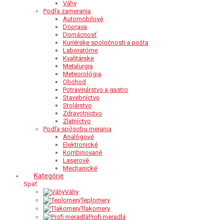
Váhy
Podľa zamerania
Automobilové
Doprava
Domácnosť
Kuriérske spoločnosti a pošta
Laboratórne
Kvalitárske
Metalurgia
Meteorológia
Obchod
Potravinárstvo a gastro
Stavebníctvo
Stolárstvo
Zdravotníctvo
Zlatníctvo
Podľa spôsobu merania
Analógové
Elektronické
Kombinované
Laserové
Mechanické
Kategórie
Späť
Váhy
Teplomery
Tlakomery
Profi meradlá