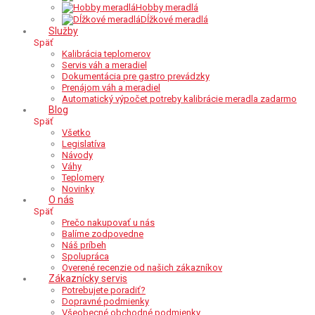
Hobby meradlá
Dĺžkové meradlá
Služby
Späť
Kalibrácia teplomerov
Servis váh a meradiel
Dokumentácia pre gastro prevádzky
Prenájom váh a meradiel
Automatický výpočet potreby kalibrácie meradla zadarmo
Blog
Späť
Všetko
Legislatíva
Návody
Váhy
Teplomery
Novinky
O nás
Späť
Prečo nakupovať u nás
Balíme zodpovedne
Náš príbeh
Spolupráca
Overené recenzie od našich zákazníkov
Zákaznícky servis
Potrebujete poradiť?
Dopravné podmienky
Všeobecné obchodné podmienky