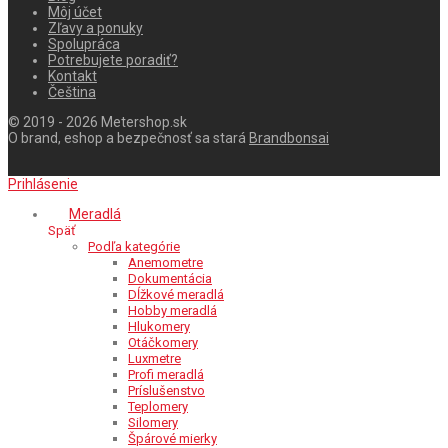
Môj účet
Zľavy a ponuky
Spolupráca
Potrebujete poradiť?
Kontakt
Čeština
© 2019 - 2026 Metershop.sk
O brand, eshop a bezpečnosť sa stará
Brandbonsai
Prihlásenie
Meradlá
Späť
Podľa kategórie
Anemometre
Dokumentácia
Dĺžkové meradlá
Hobby meradlá
Hlukomery
Otáčkomery
Luxmetre
Profi meradlá
Príslušenstvo
Teplomery
Silomery
Špárové mierky