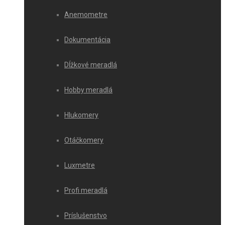
Anemometre
Dokumentácia
Dĺžkové meradlá
Hobby meradlá
Hlukomery
Otáčkomery
Luxmetre
Profi meradlá
Príslušenstvo