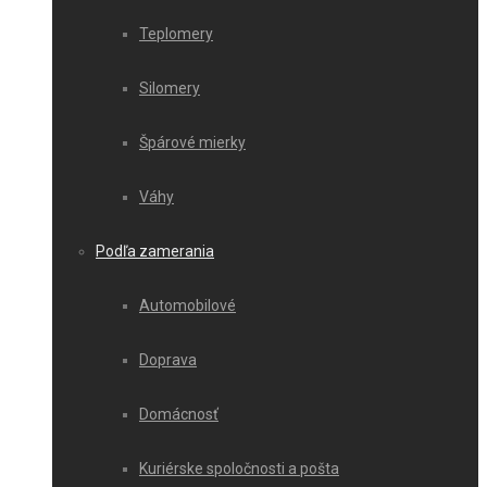
Teplomery
Silomery
Špárové mierky
Váhy
Podľa zamerania
Automobilové
Doprava
Domácnosť
Kuriérske spoločnosti a pošta