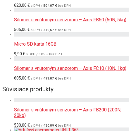
620,00
€
s DPH /
504,07
€
bez DPH
Silomer s vnútorným senzorom – Axis FB50 (50N, 5kg)
505,00
€
s DPH /
410,57
€
bez DPH
Micro SD karta 16GB
9,90
€
s DPH /
8,05
€
bez DPH
Silomer s vnútorným senzorom – Axis FC10 (10N, 1kg)
605,00
€
s DPH /
491,87
€
bez DPH
Súvisiace produkty
Silomer s vnútorným senzorom – Axis FB200 (200N,
20kg)
530,00
€
s DPH /
430,89
€
bez DPH