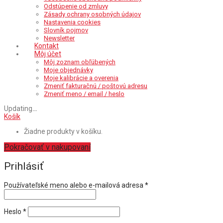
Odstúpenie od zmluvy
Zásady ochrany osobných údajov
Nastavenia cookies
Slovník pojmov
Newsletter
Kontakt
Môj účet
Môj zoznam obľúbených
Moje objednávky
Moje kalibrácie a overenia
Zmeniť fakturačnú / poštovú adresu
Zmeniť meno / email / heslo
Updating
…
Košík
Žiadne produkty v košíku.
Pokračovať v nakupovaní
Prihlásiť
Povinné
Používateľské meno alebo e-mailová adresa
*
Povinné
Heslo
*