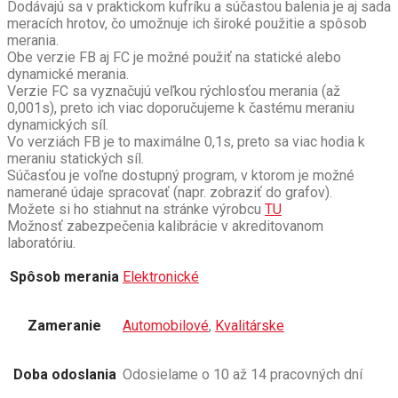
Dodávajú sa v praktickom kufríku a súčastou balenia je aj sada
meracích hrotov, čo umožnuje ich široké použitie a spôsob
merania.
Obe verzie FB aj FC je možné použiť na statické alebo
dynamické merania.
Verzie FC sa vyznačujú veľkou rýchlosťou merania (až
0,001s), preto ich viac doporučujeme k častému meraniu
dynamických síl.
Vo verziách FB je to maximálne 0,1s, preto sa viac hodia k
meraniu statických síl.
Súčasťou je
voľne dostupný
program, v ktorom je možné
namerané údaje spracovať (napr.
zobraziť do grafov).
Možete si ho stiahnut na stránke výrobcu
TU
Možnosť zabezpečenia kalibrácie v akreditovanom
laboratóriu.
Spôsob merania
Elektronické
Zameranie
Automobilové
,
Kvalitárske
Doba odoslania
Odosielame o 10 až 14 pracovných dní