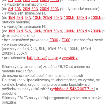
• s vnútorným snímačom FC
(do
5N
,
10N
,
20N
,
50N
,
200N
,
500N
pre dynamické meranie)
• s vonkajším snímačom FB
(do
1kN
,
2kN
,
5kN
,
10kN
,
20kN
,
50kN
,
100kN
,
150kN
a
200kN
p
statické meranie)
• s vonkajším snímačom FC
(do
1kN
,
2kN
,
5kN
,
10kN
,
20kN
,
50kN
,
100kN
,
150kN
a
200kN
p
dynamické meranie)
• bez snímačové prevedenie
FB00
/
FC00
s možnosťou meniť
vonkajšie senzory
(senzory do 1kN, 2kN, 5kN, 10kN, 50kN, 100kN, 150kN,
200kN a 500kN)
• príslušenstvo
hák
,
rukoväť
,
stojan
a
zveráčiky
————————————————————————————————————
Silomery (dynamometre) zo série FB/FC sú určené na
meranie tlaku a ťahu.
Je možné ich taktiež použiť na meranie hmotnosti.
Používajú sa v špecializovaných laboratóriách, vo výrobe, pri
kontrole kvality, ergonómie, pre overenie legislatívnych
požiadaviek na fyzickú záťaž (
vyhláška č. 542/2007 Z. z.
) a
podobne.
Silomery FB/FC sa vyznačujú ergonomickým tvarom a ľahkým
použitím.