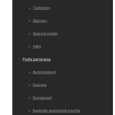
Teplomery
Silomery
Špárové mierky
Váhy
Podľa zamerania
Automobilové
Doprava
Domácnosť
Kuriérske spoločnosti a pošta