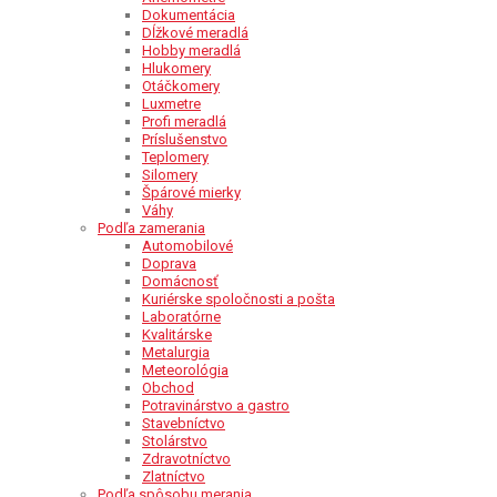
Dokumentácia
Dĺžkové meradlá
Hobby meradlá
Hlukomery
Otáčkomery
Luxmetre
Profi meradlá
Príslušenstvo
Teplomery
Silomery
Špárové mierky
Váhy
Podľa zamerania
Automobilové
Doprava
Domácnosť
Kuriérske spoločnosti a pošta
Laboratórne
Kvalitárske
Metalurgia
Meteorológia
Obchod
Potravinárstvo a gastro
Stavebníctvo
Stolárstvo
Zdravotníctvo
Zlatníctvo
Podľa spôsobu merania