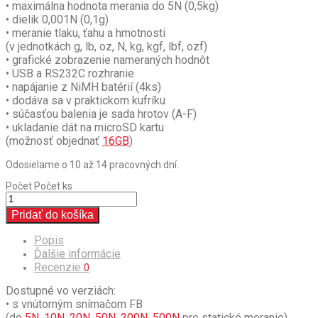
• maximálna hodnota merania do 5N (0,5kg)
• dielik 0,001N (0,1g)
• meranie tlaku, ťahu a hmotnosti
(v jednotkách g, lb, oz, N, kg, kgf, lbf, ozf)
•
grafické zobrazenie nameraných hodnôt
• USB a RS232C rozhranie
• napájanie z NiMH batérií (4ks)
• dodáva sa v praktickom kufríku
• súčasťou balenia je sada hrotov (A-F)
• ukladanie dát na microSD kartu
(možnosť objednať
16GB
)
Odosielame o 10 až 14 pracovných dní.
Počet
Počet ks
Pridať do košíka
Popis
Ďalšie informácie
Recenzie
0
Dostupné vo verziách:
• s vnútorným snímačom FB
(do
5N
,
10N
,
20N
,
50N
,
200N
,
500N
pre statické meranie)