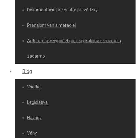
Dokumentácia pre gastro prevádzky
Prenájom váh a meradiel
Automatický výpočet potreby kalibrácie meradla
zadarmo
Blog
Všetko
Legislatíva
Návody
Váhy