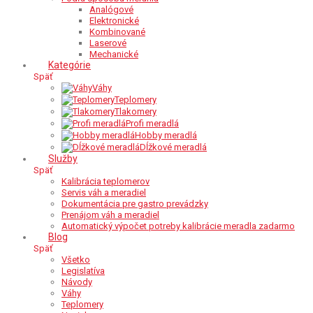
Analógové
Elektronické
Kombinované
Laserové
Mechanické
Kategórie
Späť
Váhy
Teplomery
Tlakomery
Profi meradlá
Hobby meradlá
Dĺžkové meradlá
Služby
Späť
Kalibrácia teplomerov
Servis váh a meradiel
Dokumentácia pre gastro prevádzky
Prenájom váh a meradiel
Automatický výpočet potreby kalibrácie meradla zadarmo
Blog
Späť
Všetko
Legislatíva
Návody
Váhy
Teplomery