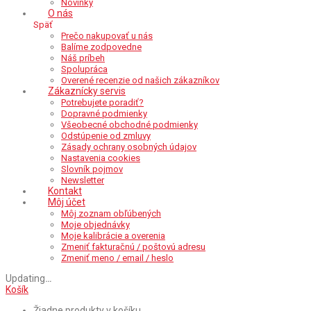
Novinky
O nás
Späť
Prečo nakupovať u nás
Balíme zodpovedne
Náš príbeh
Spolupráca
Overené recenzie od našich zákazníkov
Zákaznícky servis
Potrebujete poradiť?
Dopravné podmienky
Všeobecné obchodné podmienky
Odstúpenie od zmluvy
Zásady ochrany osobných údajov
Nastavenia cookies
Slovník pojmov
Newsletter
Kontakt
Môj účet
Môj zoznam obľúbených
Moje objednávky
Moje kalibrácie a overenia
Zmeniť fakturačnú / poštovú adresu
Zmeniť meno / email / heslo
Updating
…
Košík
Žiadne produkty v košíku.