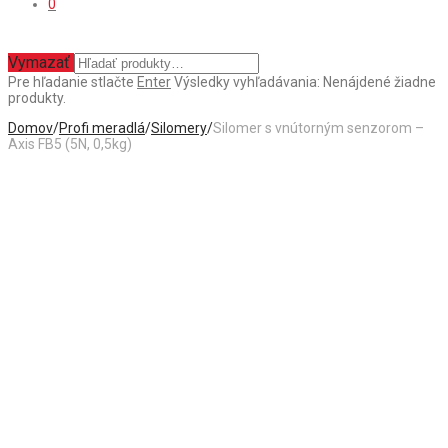
0
Vymazať
Pre hľadanie stlačte
Enter
Výsledky vyhľadávania:
Nenájdené žiadne
produkty.
Domov
/
Profi meradlá
/
Silomery
/
Silomer s vnútorným senzorom –
Axis FB5 (5N, 0,5kg)