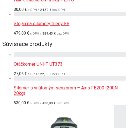
30,00
€
s DPH /
24,39
€
bez DPH
Stojan na silomery triedy FB
479,00
€
s DPH /
389,43
€
bez DPH
Súvisiace produkty
Otáčkomer UNI-T UT373
27,06
€
s DPH /
22,00
€
bez DPH
Silomer s vnútorným senzorom – Axis FB200 (200N,
20kg)
530,00
€
s DPH /
430,89
€
bez DPH