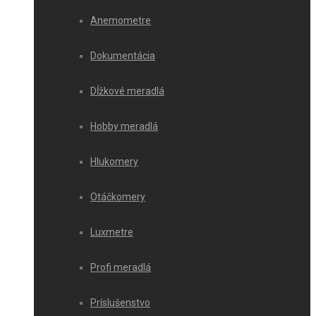
Anemometre
Dokumentácia
Dĺžkové meradlá
Hobby meradlá
Hlukomery
Otáčkomery
Luxmetre
Profi meradlá
Príslušenstvo