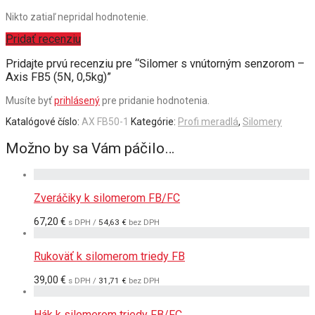
Nikto zatiaľ nepridal hodnotenie.
Pridať recenziu
Pridajte prvú recenziu pre “Silomer s vnútorným senzorom –
Axis FB5 (5N, 0,5kg)”
Musíte byť
prihlásený
pre pridanie hodnotenia.
Katalógové číslo:
AX FB50-1
Kategórie:
Profi meradlá
,
Silomery
Možno by sa Vám páčilo…
Zveráčiky k silomerom FB/FC
67,20
€
s DPH /
54,63
€
bez DPH
Rukoväť k silomerom triedy FB
39,00
€
s DPH /
31,71
€
bez DPH
Hák k silomerom triedy FB/FC