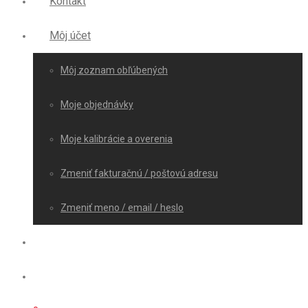
Kontakt
Môj účet
Môj zoznam obľúbených
Moje objednávky
Moje kalibrácie a overenia
Zmeniť fakturačnú / poštovú adresu
Zmeniť meno / email / heslo