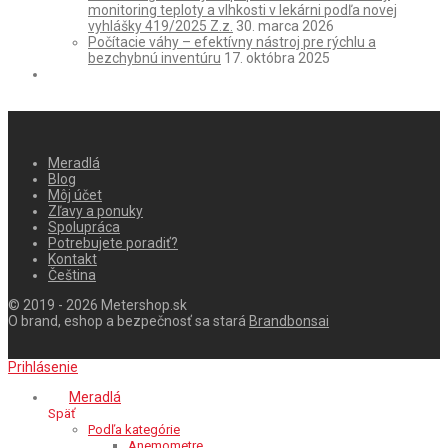
monitoring teploty a vlhkosti v lekárni podľa novej
vyhlášky 419/2025 Z.z.
30. marca 2026
Počítacie váhy – efektívny nástroj pre rýchlu a
bezchybnú inventúru
17. októbra 2025
Meradlá
Blog
Môj účet
Zľavy a ponuky
Spolupráca
Potrebujete poradiť?
Kontakt
Čeština
© 2019 - 2026 Metershop.sk
O brand, eshop a bezpečnosť sa stará
Brandbonsai
Prihlásenie
Meradlá
Späť
Podľa kategórie
Anemometre