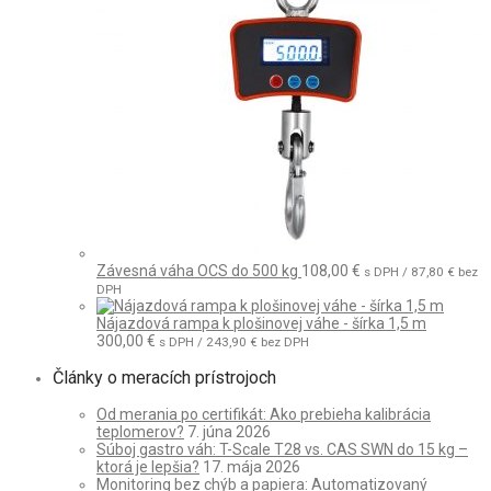
Závesná váha OCS do 500 kg
108,00
€
s DPH /
87,80
€
bez
DPH
Nájazdová rampa k plošinovej váhe - šírka 1,5 m
300,00
€
s DPH /
243,90
€
bez DPH
Články o meracích prístrojoch
Od merania po certifikát: Ako prebieha kalibrácia
teplomerov?
7. júna 2026
Súboj gastro váh: T-Scale T28 vs. CAS SWN do 15 kg –
ktorá je lepšia?
17. mája 2026
Monitoring bez chýb a papiera: Automatizovaný