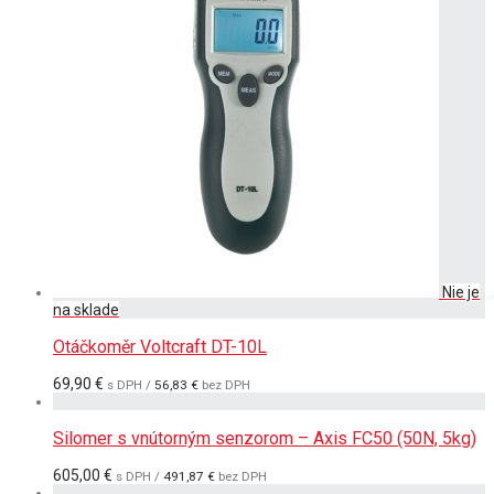
Otáčkoměr Voltcraft DT-10L
69,90
€
s DPH /
56,83
€
bez DPH
Silomer s vnútorným senzorom – Axis FC50 (50N, 5kg)
605,00
€
s DPH /
491,87
€
bez DPH