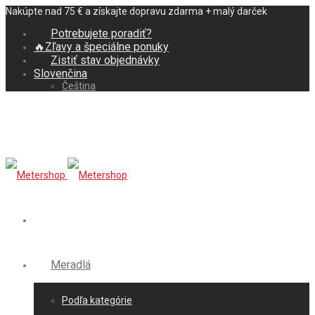
Nakúpte nad 75 € a získajte dopravu zdarma + malý darček
Potrebujete poradiť?
🔥Zľavy a špeciálne ponuky
Zistiť stav objednávky
Slovenčina
Čeština
Meradlá
Podľa kategórie