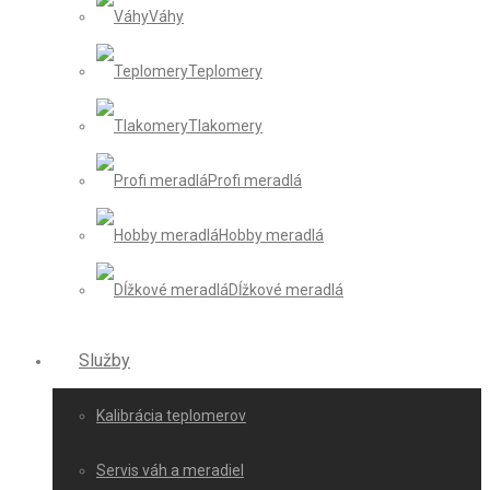
Váhy
Teplomery
Tlakomery
Profi meradlá
Hobby meradlá
Dĺžkové meradlá
Služby
Kalibrácia teplomerov
Servis váh a meradiel