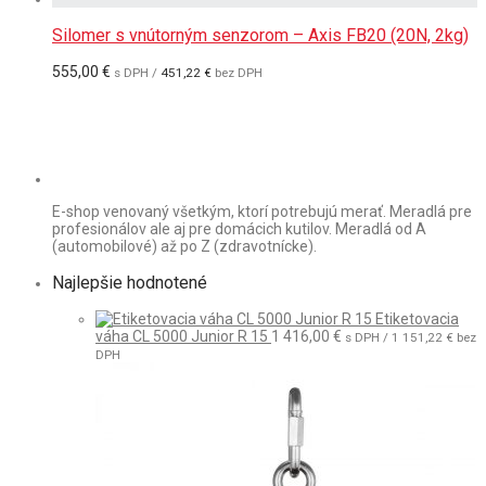
Silomer s vnútorným senzorom – Axis FB20 (20N, 2kg)
555,00
€
s DPH /
451,22
€
bez DPH
E-shop venovaný všetkým, ktorí potrebujú merať. Meradlá pre
profesionálov ale aj pre domácich kutilov. Meradlá od A
(automobilové) až po Z (zdravotnícke).
Najlepšie hodnotené
Etiketovacia
váha CL 5000 Junior R 15
1 416,00
€
s DPH /
1 151,22
€
bez
DPH