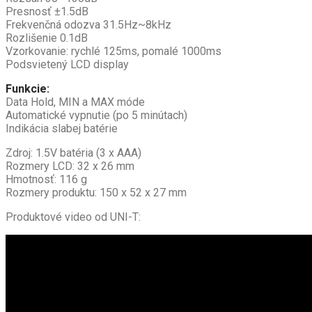
Presnosť ±1.5dB
Frekvenčná odozva 31.5Hz~8kHz
Rozlišenie 0.1dB
Vzorkovanie: rychlé 125ms, pomalé 1000ms
Podsvietený LCD display
Funkcie:
Data Hold, MIN a MAX móde
Automatické vypnutie (po 5 minútach)
Indikácia slabej batérie
Zdroj: 1.5V batéria (3 x AAA)
Rozmery LCD: 32 x 26 mm
Hmotnosť: 116 g
Rozmery produktu: 150 x 52 x 27 mm
Produktové video od UNI-T: