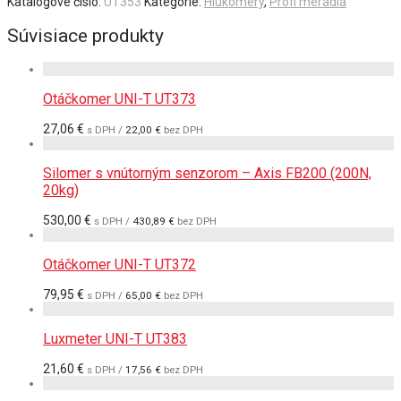
Katalógové číslo:
UT353
Kategórie:
Hlukomery
,
Profi meradlá
Súvisiace produkty
Otáčkomer UNI-T UT373
27,06
€
s DPH /
22,00
€
bez DPH
Silomer s vnútorným senzorom – Axis FB200 (200N,
20kg)
530,00
€
s DPH /
430,89
€
bez DPH
Otáčkomer UNI-T UT372
79,95
€
s DPH /
65,00
€
bez DPH
Luxmeter UNI-T UT383
21,60
€
s DPH /
17,56
€
bez DPH