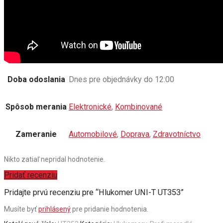
Doba odoslania
Dnes pre objednávky do 12:00
Spôsob merania
Elektronické
,
Kombinované
Zameranie
Automobilové
,
Doprava
,
Zdravotníctvo
Nikto zatiaľ nepridal hodnotenie.
Pridať recenziu
Pridajte prvú recenziu pre “Hlukomer UNI-T UT353”
Musíte byť
prihlásený
pre pridanie hodnotenia.