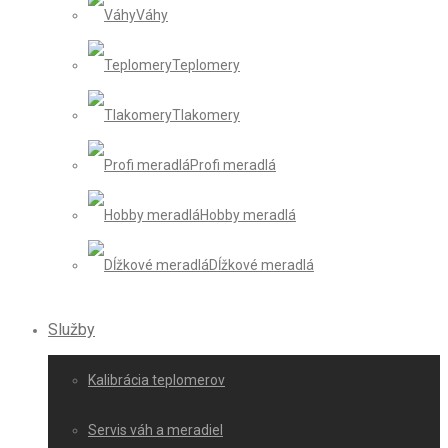
Váhy
Teplomery
Tlakomery
Profi meradlá
Hobby meradlá
Dĺžkové meradlá
Služby
Kalibrácia teplomerov
Servis váh a meradiel