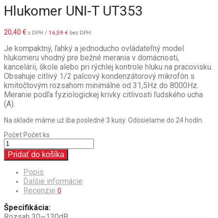
Hlukomer UNI-T UT353
20,40
€
s DPH /
16,59
€
bez DPH
Je kompaktný, ľahký a jednoducho ovládateľný model
hlukomeru vhodný pre bežné merania v domácnosti,
kancelárii, škole alebo pri rýchlej kontrole hluku na pracovisku.
Obsahuje citlivý 1/2 palcový kondenzátorový mikrofón s
kmitočtovým rozsahom minimálne od 31,5Hz do 8000Hz.
Meranie podľa fyziologickej krivky citlivosti ľudského ucha
(A).
Na sklade máme už iba posledné 3 kusy. Odosielame do 24 hodín.
Počet
Počet ks
Pridať do košíka
Popis
Ďalšie informácie
Recenzie
0
Špecifikácia:
Rozsah 30~130dB