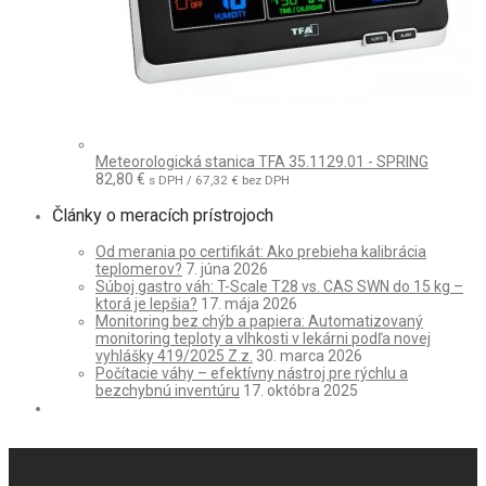
Meteorologická stanica TFA 35.1129.01 - SPRING
82,80
€
s DPH /
67,32
€
bez DPH
Články o meracích prístrojoch
Od merania po certifikát: Ako prebieha kalibrácia
teplomerov?
7. júna 2026
Súboj gastro váh: T-Scale T28 vs. CAS SWN do 15 kg –
ktorá je lepšia?
17. mája 2026
Monitoring bez chýb a papiera: Automatizovaný
monitoring teploty a vlhkosti v lekárni podľa novej
vyhlášky 419/2025 Z.z.
30. marca 2026
Počítacie váhy – efektívny nástroj pre rýchlu a
bezchybnú inventúru
17. októbra 2025