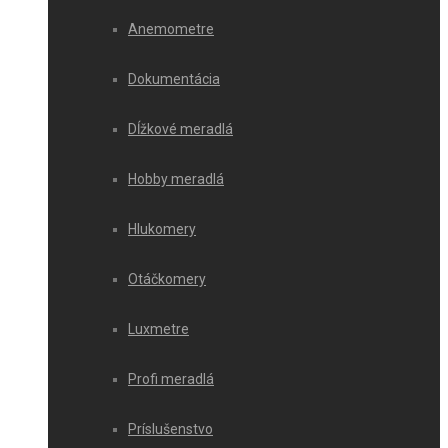
Anemometre
Dokumentácia
Dĺžkové meradlá
Hobby meradlá
Hlukomery
Otáčkomery
Luxmetre
Profi meradlá
Príslušenstvo