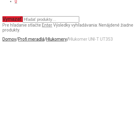
0
Vymazať
Pre hľadanie stlačte
Enter
Výsledky vyhľadávania:
Nenájdené žiadne
produkty.
Domov
/
Profi meradlá
/
Hlukomery
/
Hlukomer UNI-T UT353