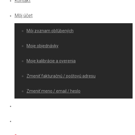
Kontakt
Môj účet
Môj zoznam obľúbených
Moje objednávky
Moje kalibrácie a overenia
Zmeniť fakturačnú / poštovú adresu
Zmeniť meno / email / heslo