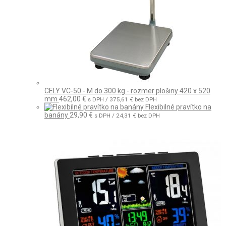
CELY VC-50 - M do 300 kg - rozmer plošiny 420 x 520
mm
462,00
€
s DPH /
375,61
€
bez DPH
Flexibilné pravítko na
banány
29,90
€
s DPH /
24,31
€
bez DPH