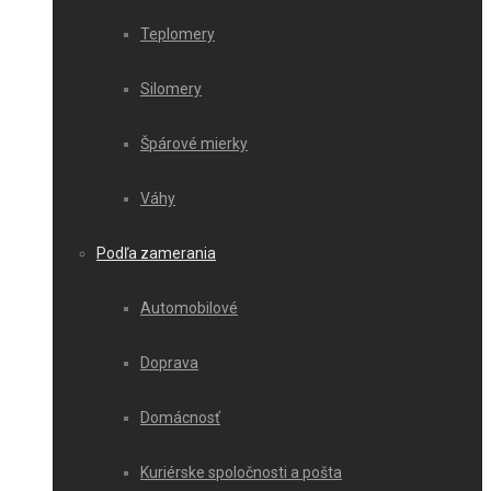
Teplomery
Silomery
Špárové mierky
Váhy
Podľa zamerania
Automobilové
Doprava
Domácnosť
Kuriérske spoločnosti a pošta