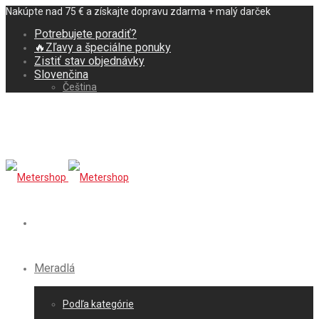
Nakúpte nad 75 € a získajte dopravu zdarma + malý darček
Potrebujete poradiť?
🔥Zľavy a špeciálne ponuky
Zistiť stav objednávky
Slovenčina
Čeština
Meradlá
Podľa kategórie