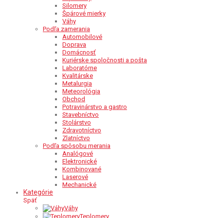
Silomery
Špárové mierky
Váhy
Podľa zamerania
Automobilové
Doprava
Domácnosť
Kuriérske spoločnosti a pošta
Laboratórne
Kvalitárske
Metalurgia
Meteorológia
Obchod
Potravinárstvo a gastro
Stavebníctvo
Stolárstvo
Zdravotníctvo
Zlatníctvo
Podľa spôsobu merania
Analógové
Elektronické
Kombinované
Laserové
Mechanické
Kategórie
Späť
Váhy
Teplomery