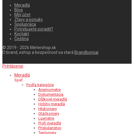
Meradlá
Blog
Môj účet
Zľavy a ponuky
Spolupráca
Potrebujete poradiť?
Kontakt
Čeština
© 2019 - 2026 Metershop.sk
O brand, eshop a bezpečnosť sa stará
Brandbonsai
Prihlásenie
Meradlá
Späť
Podľa kategórie
Anemometre
Dokumentácia
Dĺžkové meradlá
Hobby meradlá
Hlukomery
Otáčkomery
Luxmetre
Profi meradlá
Príslušenstvo
Teplomery