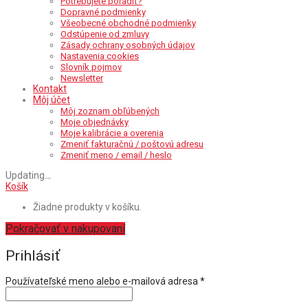
Potrebujete poradiť?
Dopravné podmienky
Všeobecné obchodné podmienky
Odstúpenie od zmluvy
Zásady ochrany osobných údajov
Nastavenia cookies
Slovník pojmov
Newsletter
Kontakt
Môj účet
Môj zoznam obľúbených
Moje objednávky
Moje kalibrácie a overenia
Zmeniť fakturačnú / poštovú adresu
Zmeniť meno / email / heslo
Updating
…
Košík
Žiadne produkty v košíku.
Pokračovať v nakupovaní
Prihlásiť
Povinné
Používateľské meno alebo e-mailová adresa
*