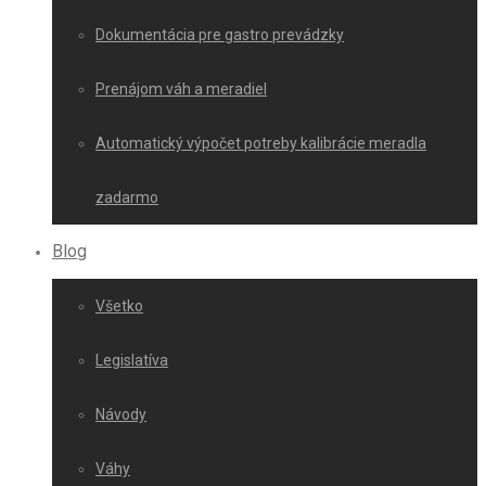
Dokumentácia pre gastro prevádzky
Prenájom váh a meradiel
Automatický výpočet potreby kalibrácie meradla
zadarmo
Blog
Všetko
Legislatíva
Návody
Váhy