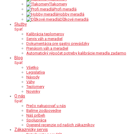
Tlakomery
Profi meradlá
Hobby meradlá
Dĺžkové meradlá
Služby
Späť
Kalibrácia teplomerov
Servis váh a meradiel
Dokumentácia pre gastro prevádzky
Prenájom váh a meradiel
Automatický výpočet potreby kalibrácie meradla zadarmo
Blog
Späť
Všetko
Legislatíva
Návody
Váhy
Teplomery
Novinky
O nás
Späť
Prečo nakupovať u nás
Balíme zodpovedne
Náš príbeh
Spolupráca
Overené recenzie od našich zákazníkov
Zákaznícky servis