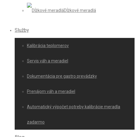
Dĺžkové meradlá
Služby
Kalibrácia teplomerov
Servis váh a meradiel
Dokumentácia pre gastro prevádzky
Prenájom váh a meradiel
Automatický výpočet potreby kalibrácie meradla
zadarmo