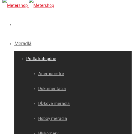
Meradlá
Podľa kategórie
Anemometre
Dokumentácia
Dĺžkové meradlá
Hobby meradlá
Hlukomery