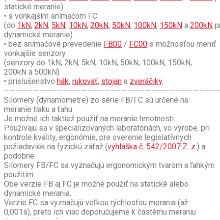
statické meranie)
• s vonkajším snímačom FC
(do
1kN
,
2kN
,
5kN
,
10kN
,
20kN
,
50kN
,
100kN
,
150kN
a
200kN
p
dynamické meranie)
• bez snímačové prevedenie
FB00
/
FC00
s možnosťou meniť
vonkajšie senzory
(senzory do 1kN, 2kN, 5kN, 10kN, 50kN, 100kN, 150kN,
200kN a 500kN)
• príslušenstvo
hák
,
rukoväť
,
stojan
a
zveráčiky
————————————————————————————————————
Silomery (dynamometre) zo série FB/FC sú určené na
meranie tlaku a ťahu.
Je možné ich taktiež použiť na meranie hmotnosti.
Používajú sa v špecializovaných laboratóriách, vo výrobe, pri
kontrole kvality, ergonómie, pre overenie legislatívnych
požiadaviek na fyzickú záťaž (
vyhláška č. 542/2007 Z. z.
) a
podobne.
Silomery FB/FC sa vyznačujú ergonomickým tvarom a ľahkým
použitím.
Obe verzie FB aj FC je možné použiť na statické alebo
dynamické merania.
Verzie FC sa vyznačujú veľkou rýchlosťou merania (až
0,001s), preto ich viac doporučujeme k častému meraniu