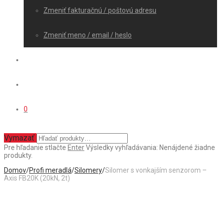
Zmeniť fakturačnú / poštovú adresu
Zmeniť meno / email / heslo
0
Vymazať
Pre hľadanie stlačte
Enter
Výsledky vyhľadávania:
Nenájdené žiadne
produkty.
Domov
/
Profi meradlá
/
Silomery
/
Silomer s vonkajším senzorom –
Axis FB20K (20kN, 2t)