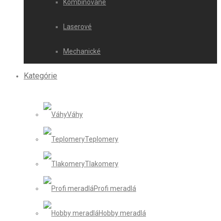
Kombinované
Laserové
Mechanické
Kategórie
Váhy
Teplomery
Tlakomery
Profi meradlá
Hobby meradlá