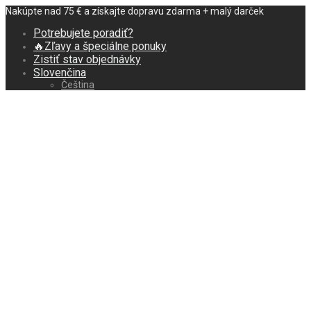
Nakúpte nad 75 € a získajte dopravu zdarma + malý darček
Potrebujete poradiť?
🔥Zľavy a špeciálne ponuky
Zistiť stav objednávky
Slovenčina
Čeština