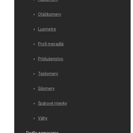
Otáčkomery
Luxmetre
Profi meradlá
Príslušenstvo
Teplomery
Silomery
Špárové mierky
Váhy