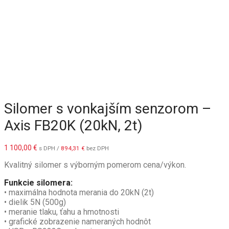
Silomer s vonkajším senzorom –
Axis FB20K (20kN, 2t)
1 100,00
€
s DPH /
894,31
€
bez DPH
Kvalitný silomer s výborným pomerom cena/výkon.
Funkcie silomera:
• maximálna hodnota merania do 20kN (2t)
• dielik 5N (500g)
• meranie tlaku, ťahu a hmotnosti
•
grafické zobrazenie nameraných hodnôt