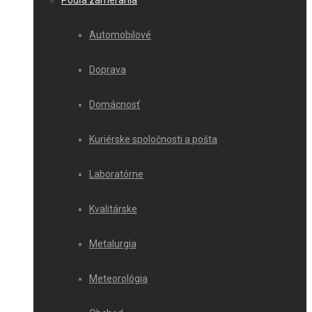
Podľa zamerania
Automobilové
Doprava
Domácnosť
Kuriérske spoločnosti a pošta
Laboratórne
Kvalitárske
Metalurgia
Meteorológia