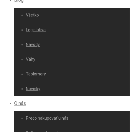
Blog
Všetko
Legislatíva
Návody
Váhy
Teplomery
Novinky
O nás
Prečo nakupovať u nás