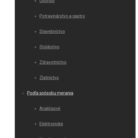
Obchod
Potravinárstvo a gastro
Stavebníctvo
Stolárstvo
Zdravotníctvo
Zlatníctvo
Podľa spôsobu merania
Analógové
Elektronické