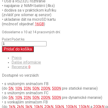
• USB a RS232C rozhranie
• napájanie z NiMH batérií (4ks)
• dodáva sa v praktickom kufríku
(zvlášť pre silomer aj senzor)
• ukladanie dát na microSD kartu
(možnosť objednať
16GB
)
Odosielame o 10 až 14 pracovných dní.
Počet
Počet ks
Pridať do košíka
Popis
Ďalšie informácie
Recenzie
0
Dostupné vo verziách:
• s vnútorným snímačom FB
(do
5N
,
10N
,
20N
,
50N
,
200N
,
500N
pre statické meranie)
• s vnútorným snímačom FC
(do
5N
,
10N
,
20N
,
50N
,
200N
,
500N
pre dynamické meranie)
• s vonkajším snímačom FB
(do
1kN
,
2kN
,
5kN
,
10kN
,
20kN
,
50kN
,
100kN
,
150kN
a
200kN
p