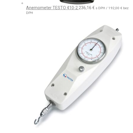
Anemometer TESTO 410-2
236,16
€
s DPH /
192,00
€
bez
DPH