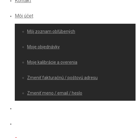
Kontakt
Môj účet
Môj zoznam obľúbených
Moje objednávky
Moje kalibrácie a overenia
Zmeniť fakturačnú / poštovú adresu
Zmeniť meno / email / heslo