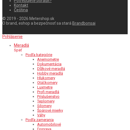
Potrebujete poradiť?
Kontakt
Čeština
© 2019 - 2026 Metershop.sk
O brand, eshop a bezpečnosť sa stará
Brandbonsai
Prihlásenie
Meradlá
Späť
Podľa kategórie
Anemometre
Dokumentácia
Dĺžkové meradlá
Hobby meradlá
Hlukomery
Otáčkomery
Luxmetre
Profi meradlá
Príslušenstvo
Teplomery
Silomery
Špárové mierky
Váhy
Podľa zamerania
Automobilové
Doprava