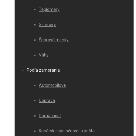
Teplomery
Silomery
Špárové mierky
Váhy
Podľa zamerania
Automobilové
Doprava
Domácnosť
Kuriérske spoločnosti a pošta