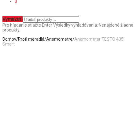
0
Vymazať
Pre hľadanie stlačte
Enter
Výsledky vyhľadávania:
Nenájdené žiadne
produkty.
Domov
/
Profi meradlá
/
Anemometre
/
Anemometer TESTO 405i
Smart