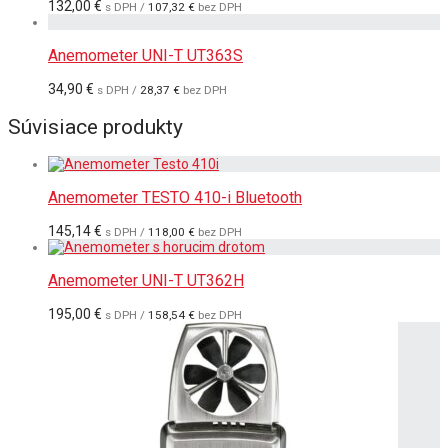
132,00
€
s DPH /
107,32
€
bez DPH
Anemometer UNI-T UT363S
34,90
€
s DPH /
28,37
€
bez DPH
Súvisiace produkty
Anemometer TESTO 410-i Bluetooth
145,14
€
s DPH /
118,00
€
bez DPH
Anemometer UNI-T UT362H
195,00
€
s DPH /
158,54
€
bez DPH