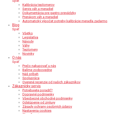
Späť
Kalibrácia teplomerov
Servis váh a meradiel
Dokumentácia pre gastro prevádzky
Prenájom váh a meradiel
Automatický výpočet potreby kalibrácie meradla zadarmo
Blog
Späť
Všetko
Legislatíva
Návody
Váhy
Teplomery
Novinky
O nás
Späť
Prečo nakupovať u nás
Balíme zodpovedne
Náš príbeh
Spolupráca
Overené recenzie od našich zákazníkov
Zákaznícky servis
Potrebujete poradiť?
Dopravné podmienky
Všeobecné obchodné podmienky
Odstúpenie od zmluvy
Zásady ochrany osobných údajov
Nastavenia cookies