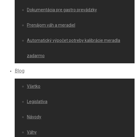
Dokumentácia pre gastro prevádzky
Prenájom váh a meradiel
Automatický výpočet potreby kalibrácie meradla
zadarmo
Blog
Všetko
Legislatíva
Návody
Váhy