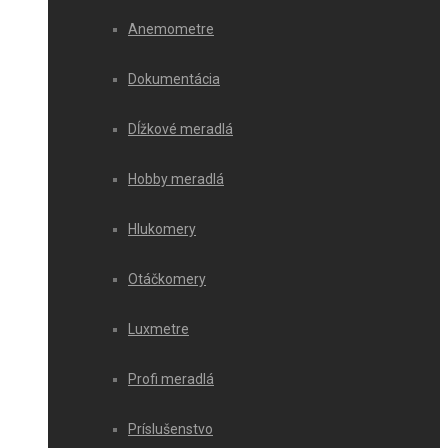
Anemometre
Dokumentácia
Dĺžkové meradlá
Hobby meradlá
Hlukomery
Otáčkomery
Luxmetre
Profi meradlá
Príslušenstvo