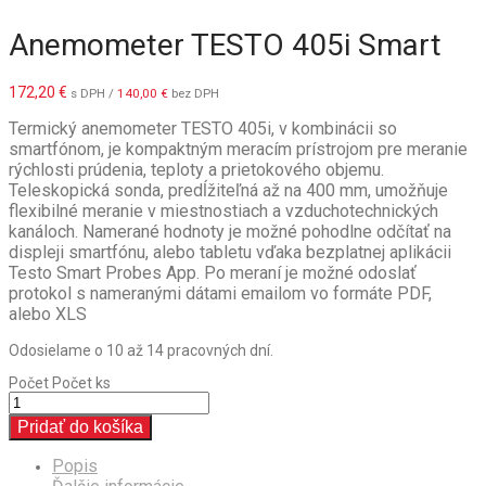
Anemometer TESTO 405i Smart
172,20
€
s DPH /
140,00
€
bez DPH
Termický anemometer TESTO 405i, v kombinácii so
smartfónom, je kompaktným meracím prístrojom pre meranie
rýchlosti prúdenia, teploty a prietokového objemu.
Teleskopická sonda, predĺžiteľná až na 400 mm, umožňuje
flexibilné meranie v miestnostiach a vzduchotechnických
kanáloch. Namerané hodnoty je možné pohodlne odčítať na
displeji smartfónu, alebo tabletu vďaka bezplatnej aplikácii
Testo Smart Probes App. Po meraní je možné odoslať
protokol s nameranými dátami emailom vo formáte PDF,
alebo XLS
Odosielame o 10 až 14 pracovných dní.
Počet
Počet ks
Pridať do košíka
Popis