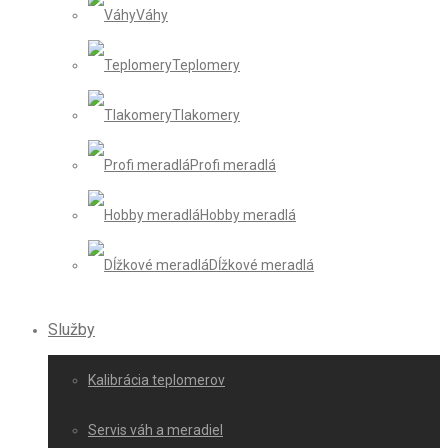
Váhy
Teplomery
Tlakomery
Profi meradlá
Hobby meradlá
Dĺžkové meradlá
Služby
Kalibrácia teplomerov
Servis váh a meradiel