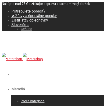
Nakúpte nad 75 € a získajte dopravu zdarma + malý darček
Potrebujete poradiť?
🔥Zľavy a špeciálne ponuky
Zistiť stav objednávky
Slovenčina
Čeština
Meradlá
Podľa kategórie