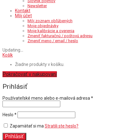
Slovník pojmov
Newsletter
Kontakt
Môj účet
Môj zoznam obľúbených
Moje objednávky
Moje kalibrácie a overenia
Zmeniť fakturačnú / poštovú adresu
Zmeniť meno / email / heslo
Updating
…
Košík
Žiadne produkty v košíku.
Pokračovať v nakupovaní
Prihlásiť
Povinné
Používateľské meno alebo e-mailová adresa
*
Povinné
Heslo
*
Zapamätať si ma
Stratili ste heslo?
Prihlásiť