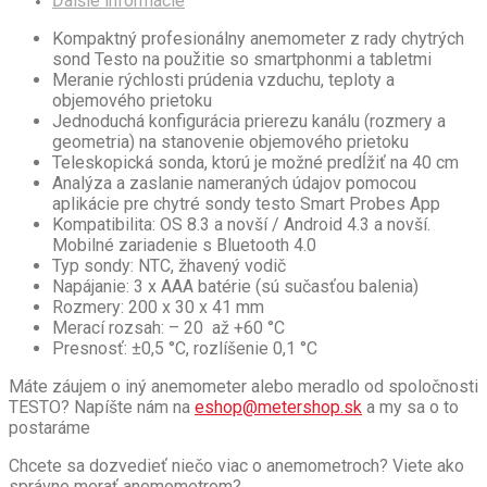
Ďalšie informácie
Kompaktný profesionálny anemometer z rady chytrých
sond Testo na použitie so smartphonmi a tabletmi
Meranie rýchlosti prúdenia vzduchu, teploty a
objemového prietoku
Jednoduchá konfigurácia prierezu kanálu (rozmery a
geometria) na stanovenie objemového prietoku
Teleskopická sonda, ktorú je možné predĺžiť na 40 cm
Analýza a zaslanie nameraných údajov pomocou
aplikácie pre chytré sondy testo Smart Probes App
Kompatibilita: OS 8.3 a novší / Android 4.3 a novší.
Mobilné zariadenie s Bluetooth 4.0
Typ sondy: NTC, žhavený vodič
Napájanie: 3 x AAA batérie (sú sučasťou balenia)
Rozmery: 200 x 30 x 41 mm
Merací rozsah: – 20 až +60 °C
Presnosť: ±0,5 °C, rozlíšenie 0,1 °C
Máte záujem o iný anemometer alebo meradlo od spoločnosti
TESTO? Napíšte nám na
eshop@metershop.sk
a my sa o to
postaráme
Chcete sa dozvedieť niečo viac o anemometroch? Viete ako
správne merať anemometrom?