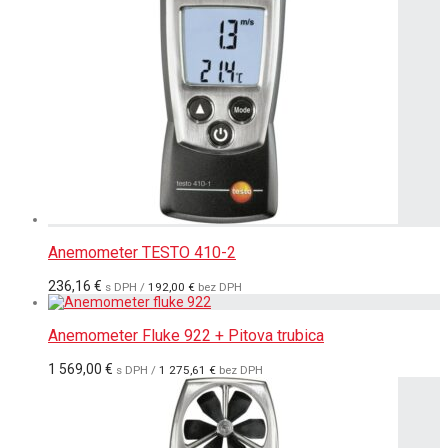
Anemometer TESTO 410-2
236,16
€
s DPH /
192,00
€
bez DPH
Anemometer Fluke 922 + Pitova trubica
1 569,00
€
s DPH /
1 275,61
€
bez DPH