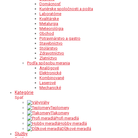
Domácnosť
Kuriérske spoločnosti a pošta
Laboratórne
Kvalitárske
Metalurgia
Meteorológia
Obchod
Potravinárstvo a gastro
Stavebníctvo
Stolárstvo
Zdravotníctvo
Zlatníctvo
Podľa spôsobu merania
Analógové
Elektronické
Kombinované
Laserové
Mechanické
Kategórie
Späť
Váhy
Teplomery
Tlakomery
Profi meradlá
Hobby meradlá
Dĺžkové meradlá
Služby