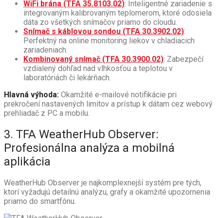
WiFi brána (TFA 35.8103.02)
: Inteligentné zariadenie s
integrovaným kalibrovaným teplomerom, ktoré odosiela
dáta zo všetkých snímačov priamo do cloudu.
Snímač s káblovou sondou (TFA 30.3902.02)
:
Perfektný na online monitoring liekov v chladiacich
zariadeniach.
Kombinovaný snímač (TFA 30.3900.02)
: Zabezpečí
vzdialený dohľad nad vlhkosťou a teplotou v
laboratóriách či lekárňach.
Hlavná výhoda:
Okamžité e-mailové notifikácie pri
prekročení nastavených limitov a prístup k dátam cez webový
prehliadač z PC a mobilu.
3. TFA WeatherHub Observer:
Profesionálna analýza a mobilná
aplikácia
WeatherHub Observer je najkomplexnejší systém pre tých,
ktorí vyžadujú detailnú analýzu, grafy a okamžité upozornenia
priamo do smartfónu.