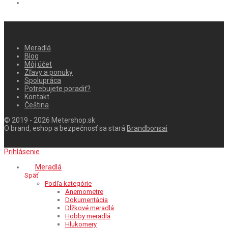
Meradlá
Blog
Môj účet
Zľavy a ponuky
Spolupráca
Potrebujete poradiť?
Kontakt
Čeština
© 2019 - 2026 Metershop.sk
O brand, eshop a bezpečnosť sa stará
Brandbonsai
Prihlásenie
Meradlá
Späť
Podľa kategórie
Anemometre
Dokumentácia
Dĺžkové meradlá
Hobby meradlá
Hlukomery