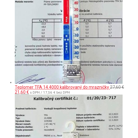
Teplomer TFA 14.4000 kalibrovaný do mrazničky
27,60
€
Pôvodná
Aktuálna
21,60
€
s DPH /
17,56
€
bez DPH
cena
cena
bola:
je:
27,60 €.
21,60 €.