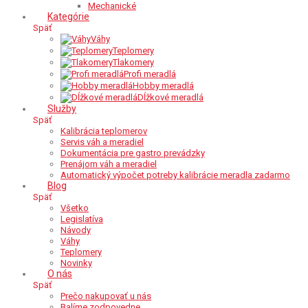
Mechanické
Kategórie
Späť
Váhy
Teplomery
Tlakomery
Profi meradlá
Hobby meradlá
Dĺžkové meradlá
Služby
Späť
Kalibrácia teplomerov
Servis váh a meradiel
Dokumentácia pre gastro prevádzky
Prenájom váh a meradiel
Automatický výpočet potreby kalibrácie meradla zadarmo
Blog
Späť
Všetko
Legislatíva
Návody
Váhy
Teplomery
Novinky
O nás
Späť
Prečo nakupovať u nás
Balíme zodpovedne