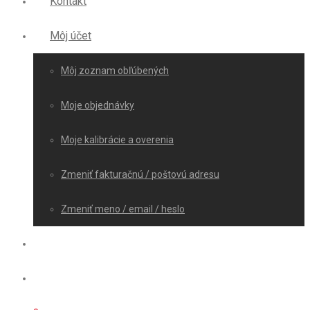
Kontakt
Môj účet
Môj zoznam obľúbených
Moje objednávky
Moje kalibrácie a overenia
Zmeniť fakturačnú / poštovú adresu
Zmeniť meno / email / heslo