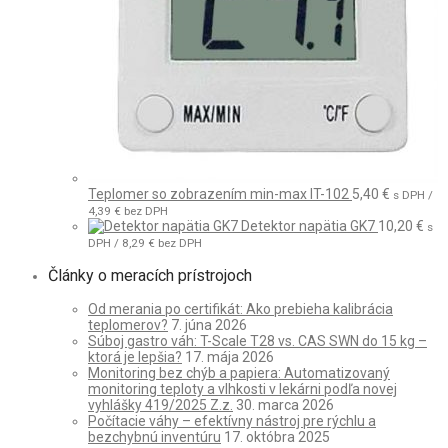
Teplomer so zobrazením min-max IT-102
5,40
€
s DPH /
4,39
€
bez DPH
Detektor napätia GK7
10,20
€
s
DPH /
8,29
€
bez DPH
Články o meracích prístrojoch
Od merania po certifikát: Ako prebieha kalibrácia
teplomerov?
7. júna 2026
Súboj gastro váh: T-Scale T28 vs. CAS SWN do 15 kg –
ktorá je lepšia?
17. mája 2026
Monitoring bez chýb a papiera: Automatizovaný
monitoring teploty a vlhkosti v lekárni podľa novej
vyhlášky 419/2025 Z.z.
30. marca 2026
Počítacie váhy – efektívny nástroj pre rýchlu a
bezchybnú inventúru
17. októbra 2025