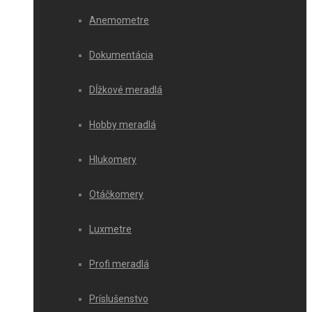
Anemometre
Dokumentácia
Dĺžkové meradlá
Hobby meradlá
Hlukomery
Otáčkomery
Luxmetre
Profi meradlá
Príslušenstvo