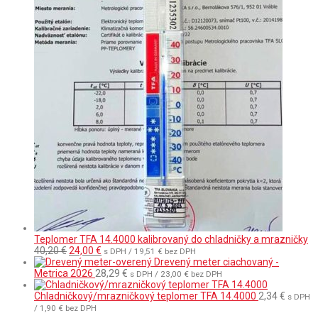
Teplomer TFA 14.4000 kalibrovaný do chladničky a mrazničky
Pôvodná
Aktuálna
40,20
€
24,00
€
s DPH /
19,51
€
bez DPH
cena
cena
Drevený meter ciachovaný -
bola:
je:
Metrica 2026
28,29
€
s DPH /
23,00
€
bez DPH
40,20 €.
24,00 €.
Chladničkový/mrazničkový teplomer TFA 14.4000
2,34
€
s DPH
/
1,90
€
bez DPH