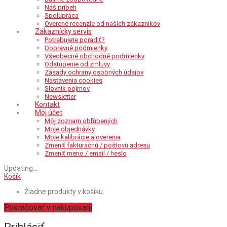
Náš príbeh
Spolupráca
Overené recenzie od našich zákazníkov
Zákaznícky servis
Potrebujete poradiť?
Dopravné podmienky
Všeobecné obchodné podmienky
Odstúpenie od zmluvy
Zásady ochrany osobných údajov
Nastavenia cookies
Slovník pojmov
Newsletter
Kontakt
Môj účet
Môj zoznam obľúbených
Moje objednávky
Moje kalibrácie a overenia
Zmeniť fakturačnú / poštovú adresu
Zmeniť meno / email / heslo
Updating
…
Košík
Žiadne produkty v košíku.
Pokračovať v nakupovaní