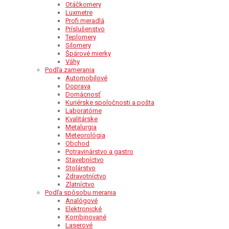
Otáčkomery
Luxmetre
Profi meradlá
Príslušenstvo
Teplomery
Silomery
Špárové mierky
Váhy
Podľa zamerania
Automobilové
Doprava
Domácnosť
Kuriérske spoločnosti a pošta
Laboratórne
Kvalitárske
Metalurgia
Meteorológia
Obchod
Potravinárstvo a gastro
Stavebníctvo
Stolárstvo
Zdravotníctvo
Zlatníctvo
Podľa spôsobu merania
Analógové
Elektronické
Kombinované
Laserové