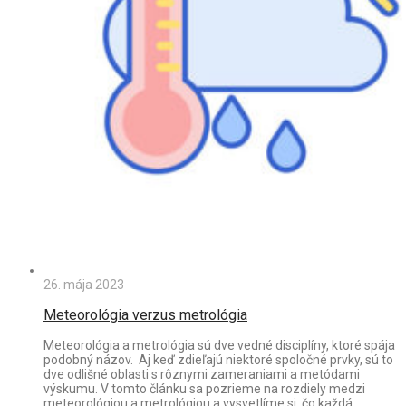
26. mája 2023
Meteorológia verzus metrológia
Meteorológia a metrológia sú dve vedné disciplíny, ktoré spája
podobný názov. Aj keď zdieľajú niektoré spoločné prvky, sú to
dve odlišné oblasti s rôznymi zameraniami a metódami
výskumu. V tomto článku sa pozrieme na rozdiely medzi
meteorológiou a metrológiou a vysvetlíme si, čo každá