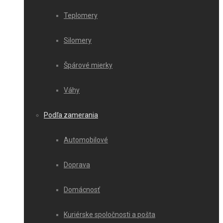
Teplomery
Silomery
Špárové mierky
Váhy
Podľa zamerania
Automobilové
Doprava
Domácnosť
Kuriérske spoločnosti a pošta