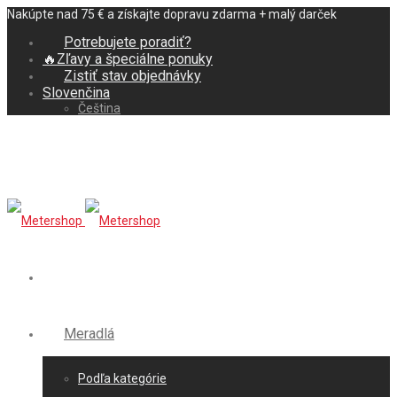
Nakúpte nad 75 € a získajte dopravu zdarma + malý darček
Potrebujete poradiť?
🔥Zľavy a špeciálne ponuky
Zistiť stav objednávky
Slovenčina
Čeština
Meradlá
Podľa kategórie