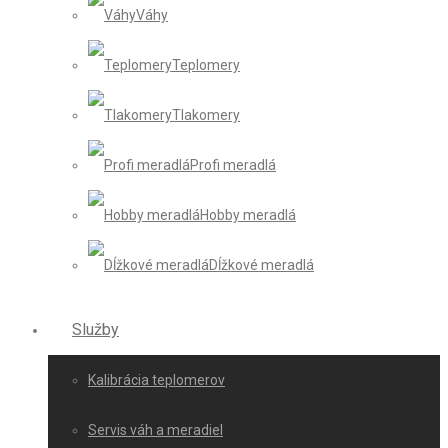
Váhy
Teplomery
Tlakomery
Profi meradlá
Hobby meradlá
Dĺžkové meradlá
Služby
Kalibrácia teplomerov
Servis váh a meradiel