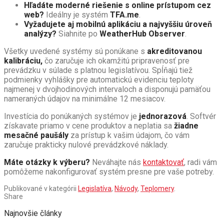
Hľadáte moderné riešenie s online prístupom cez
web?
Ideálny je systém
TFA.me
.
Vyžadujete aj mobilnú aplikáciu a najvyššiu úroveň
analýzy?
Siahnite po
WeatherHub Observer
.
Všetky uvedené systémy sú ponúkane s
akreditovanou
kalibráciu,
čo zaručuje ich okamžitú pripravenosť pre
prevádzku v súlade s platnou legislatívou. Spĺňajú tiež
podmienky vyhlášky pre automatickú evidenciu teploty
najmenej v dvojhodinových intervaloch a disponujú pamäťou
nameraných údajov na minimálne 12 mesiacov.
Investícia do ponúkaných systémov je
jednorazová
. Softvér
získavate priamo v cene produktov a neplatia sa
žiadne
mesačné paušály
za prístup k vašim údajom, čo vám
zaručuje prakticky nulové prevádzkové náklady.
Máte otázky k výberu?
Neváhajte nás
kontaktovať
, radi vám
pomôžeme nakonfigurovať systém presne pre vaše potreby.
Publikované v kategórii
Legislatíva
,
Návody
,
Teplomery
.
Share
Najnovšie články