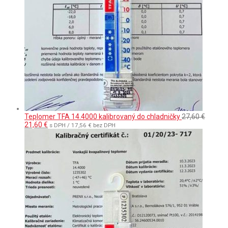
Teplomer TFA 14.4000 kalibrovaný do chladničky
27,60
€
Pôvodná
Aktuálna
21,60
€
s DPH /
17,56
€
bez DPH
cena
cena
bola:
je:
27,60 €.
21,60 €.