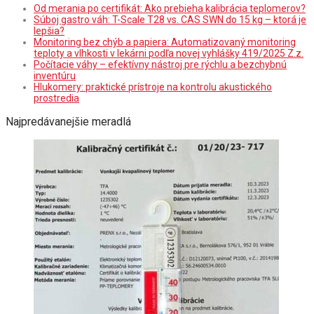
Od merania po certifikát: Ako prebieha kalibrácia teplomerov?
Súboj gastro váh: T-Scale T28 vs. CAS SWN do 15 kg – ktorá je
lepšia?
Monitoring bez chýb a papiera: Automatizovaný monitoring
teploty a vlhkosti v lekárni podľa novej vyhlášky 419/2025 Z.z.
Počítacie váhy – efektívny nástroj pre rýchlu a bezchybnú
inventúru
Hlukomery: praktické prístroje na kontrolu akustického
prostredia
Najpredávanejšie meradlá