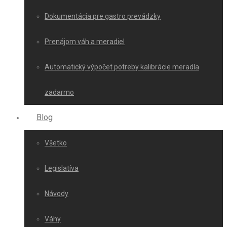
Dokumentácia pre gastro prevádzky
Prenájom váh a meradiel
Automatický výpočet potreby kalibrácie meradla
zadarmo
Blog
Všetko
Legislatíva
Návody
Váhy