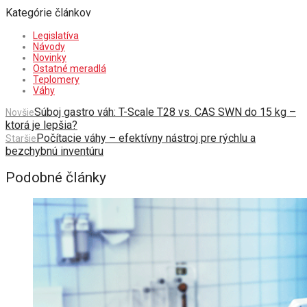
Kategórie článkov
Legislatíva
Návody
Novinky
Ostatné meradlá
Teplomery
Váhy
Súboj gastro váh: T-Scale T28 vs. CAS SWN do 15 kg –
Novšie
ktorá je lepšia?
Počítacie váhy – efektívny nástroj pre rýchlu a
Staršie
bezchybnú inventúru
Podobné články