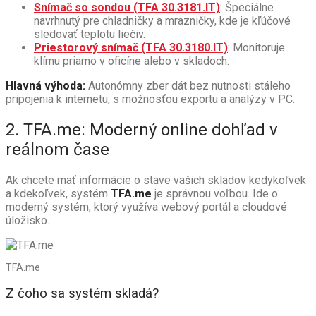
Snímač so sondou (TFA 30.3181.IT)
: Špeciálne
navrhnutý pre chladničky a mrazničky, kde je kľúčové
sledovať teplotu liečiv.
Priestorový snímač (TFA 30.3180.IT)
: Monitoruje
klímu priamo v oficíne alebo v skladoch.
Hlavná výhoda:
Autonómny zber dát bez nutnosti stáleho
pripojenia k internetu, s možnosťou exportu a analýzy v PC.
2. TFA.me: Moderný online dohľad v
reálnom čase
Ak chcete mať informácie o stave vašich skladov kedykoľvek
a kdekoľvek, systém
TFA.me
je správnou voľbou. Ide o
moderný systém, ktorý využíva webový portál a cloudové
úložisko.
TFA.me
Z čoho sa systém skladá?