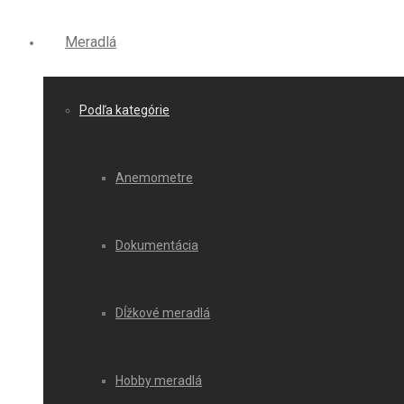
Meradlá
Podľa kategórie
Anemometre
Dokumentácia
Dĺžkové meradlá
Hobby meradlá