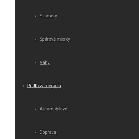
Silomery
Špárové mierky
Váhy
Podľa zamerania
Automobilové
Doprava