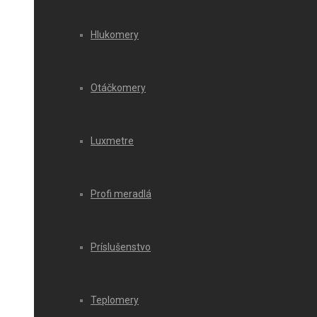
Hlukomery
Otáčkomery
Luxmetre
Profi meradlá
Príslušenstvo
Teplomery