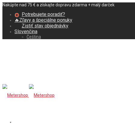
Nakúpte nad 75 € a získajte dopravu zdarma + malý darček
Potrebujete poradiť?
🔥Zľavy a špeciálne ponuky
Zistiť stav objednávky
Slovenčina
Čeština