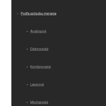
Podľa spôsobu merania
Analógové
Elektronické
Kombinované
Laserové
Mechanické