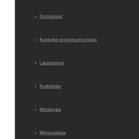
Domácnosť
Kuriérske spoločnosti a pošta
Laboratórne
Kvalitárske
Metalurgia
Meteorológia