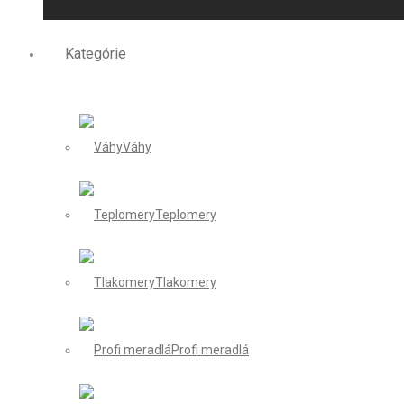
Kategórie
Váhy
Teplomery
Tlakomery
Profi meradlá