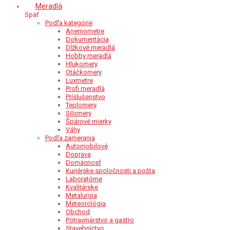
Meradlá
Späť
Podľa kategórie
Anemometre
Dokumentácia
Dĺžkové meradlá
Hobby meradlá
Hlukomery
Otáčkomery
Luxmetre
Profi meradlá
Príslušenstvo
Teplomery
Silomery
Špárové mierky
Váhy
Podľa zamerania
Automobilové
Doprava
Domácnosť
Kuriérske spoločnosti a pošta
Laboratórne
Kvalitárske
Metalurgia
Meteorológia
Obchod
Potravinárstvo a gastro
Stavebníctvo