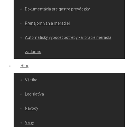
Dokumentácia pre gastro prevádzky
Prenájom váh a meradiel
Automatický výpočet potreby kalibrácie meradla
zadarmo
Blog
Všetko
Legislatíva
Návody
Váhy