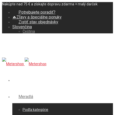
Nakúpte nad 75 € a získajte dopravu zdarma + malý darček
Potrebujete poradiť?
🔥Zľavy a špeciálne ponuky
Zistiť stav objednávky
Slovenčina
Čeština
Meradlá
Podľa kategórie