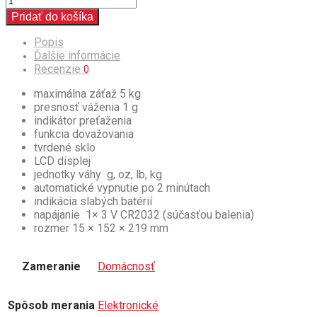
Pridať do košíka
Popis
Ďalšie informácie
Recenzie
0
maximálna záťaž 5 kg
presnosť váženia 1 g
indikátor preťaženia
funkcia dovažovania
tvrdené sklo
LCD displej
jednotky váhy g, oz, lb, kg
automatické vypnutie po 2 minútach
indikácia slabých batérií
napájanie 1× 3 V CR2032 (súčasťou balenia)
rozmer 15 × 152 × 219 mm
Zameranie
Domácnosť
Spôsob merania
Elektronické