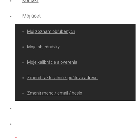
Kontakt
Môj účet
Môj zoznam obľúbených
Moje objednávky
Moje kalibrácie a overenia
Zmeniť fakturačnú / poštovú adresu
Zmeniť meno / email / heslo