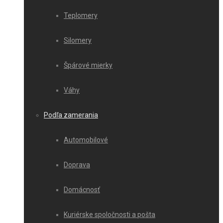
Teplomery
Silomery
Špárové mierky
Váhy
Podľa zamerania
Automobilové
Doprava
Domácnosť
Kuriérske spoločnosti a pošta