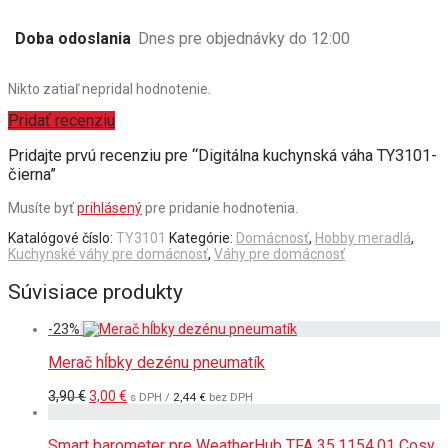
Doba odoslania
Dnes pre objednávky do 12:00
Nikto zatiaľ nepridal hodnotenie.
Pridať recenziu
Pridajte prvú recenziu pre “Digitálna kuchynská váha TY3101-
čierna”
Musíte byť
prihlásený
pre pridanie hodnotenia.
Katalógové číslo:
TY3101
Kategórie:
Domácnosť
,
Hobby meradlá
,
Kuchynské váhy pre domácnosť
,
Váhy pre domácnosť
Súvisiace produkty
-
23
%
Merač hĺbky dezénu pneumatík
Pôvodná
Aktuálna
3,90
€
3,00
€
s DPH /
2,44
€
bez DPH
cena
cena
bola:
je:
3,90 €.
3,00 €.
Smart barometer pre WeatherHub TFA 35.1154.01 Cosy