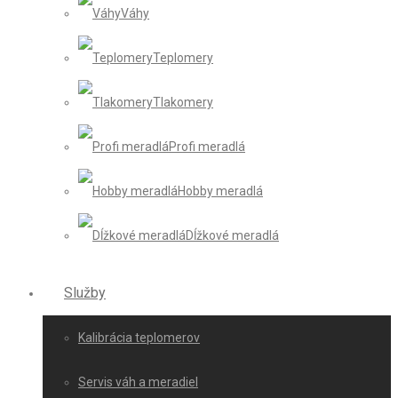
Váhy
Teplomery
Tlakomery
Profi meradlá
Hobby meradlá
Dĺžkové meradlá
Služby
Kalibrácia teplomerov
Servis váh a meradiel