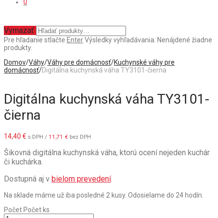
0
Vymazať
Pre hľadanie stlačte
Enter
Výsledky vyhľadávania:
Nenájdené žiadne
produkty.
Domov
/
Váhy
/
Váhy pre domácnosť
/
Kuchynské váhy pre
domácnosť
/
Digitálna kuchynská váha TY3101-čierna
Digitálna kuchynská váha TY3101-
čierna
14,40
€
s DPH /
11,71
€
bez DPH
Šikovná digitálna kuchynská váha, ktorú ocení nejeden kuchár
či kuchárka.
Dostupná aj v
bielom prevedení
.
Na sklade máme už iba posledné 2 kusy. Odosielame do 24 hodín.
Počet
Počet ks