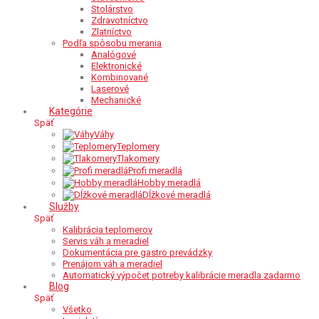
Stolárstvo
Zdravotníctvo
Zlatníctvo
Podľa spôsobu merania
Analógové
Elektronické
Kombinované
Laserové
Mechanické
Kategórie
Späť
Váhy
Teplomery
Tlakomery
Profi meradlá
Hobby meradlá
Dĺžkové meradlá
Služby
Späť
Kalibrácia teplomerov
Servis váh a meradiel
Dokumentácia pre gastro prevádzky
Prenájom váh a meradiel
Automatický výpočet potreby kalibrácie meradla zadarmo
Blog
Späť
Všetko