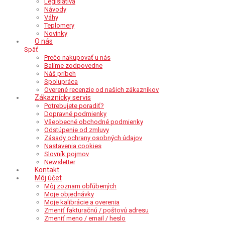
Legislatíva
Návody
Váhy
Teplomery
Novinky
O nás
Späť
Prečo nakupovať u nás
Balíme zodpovedne
Náš príbeh
Spolupráca
Overené recenzie od našich zákazníkov
Zákaznícky servis
Potrebujete poradiť?
Dopravné podmienky
Všeobecné obchodné podmienky
Odstúpenie od zmluvy
Zásady ochrany osobných údajov
Nastavenia cookies
Slovník pojmov
Newsletter
Kontakt
Môj účet
Môj zoznam obľúbených
Moje objednávky
Moje kalibrácie a overenia
Zmeniť fakturačnú / poštovú adresu
Zmeniť meno / email / heslo