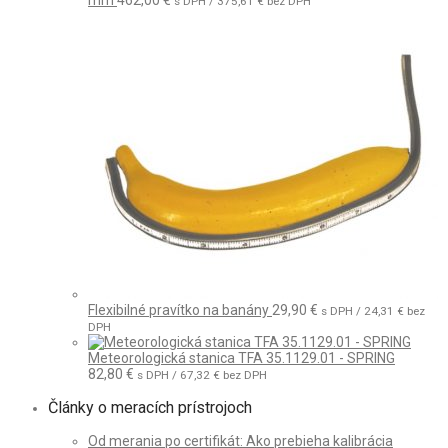
mm
462,00
€
s DPH /
375,61
€
bez DPH
Flexibilné pravítko na banány
29,90
€
s DPH /
24,31
€
bez
DPH
Meteorologická stanica TFA 35.1129.01 - SPRING
82,80
€
s DPH /
67,32
€
bez DPH
Články o meracích prístrojoch
Od merania po certifikát: Ako prebieha kalibrácia