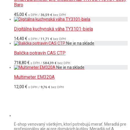
Baro
45,00
€
s DPH /
36,59
€
bez DPH
Digitálna kuchynská váha TY3101-biela
14,40
€
s DPH /
11,71
€
bez DPH
Balička potravín CAS CTP
718,80
€
s DPH /
584,39
€
bez DPH
Multimeter EM320A
12,00
€
s DPH /
9,76
€
bez DPH
E-shop venovaný všetkým, ktorí potrebujú merať. Meradlá pre
profesionálov ale aj pre domácich kutilov. Meradlá od A