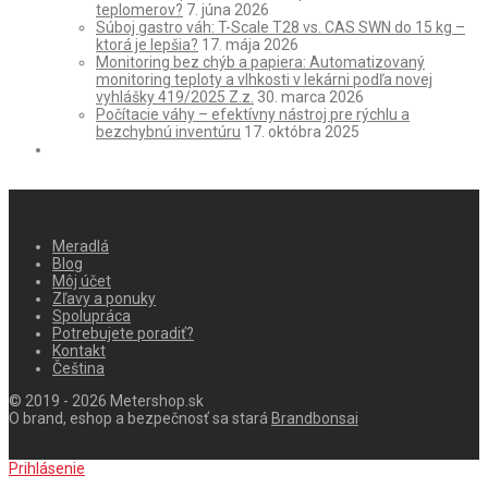
teplomerov?
7. júna 2026
Súboj gastro váh: T-Scale T28 vs. CAS SWN do 15 kg –
ktorá je lepšia?
17. mája 2026
Monitoring bez chýb a papiera: Automatizovaný
monitoring teploty a vlhkosti v lekárni podľa novej
vyhlášky 419/2025 Z.z.
30. marca 2026
Počítacie váhy – efektívny nástroj pre rýchlu a
bezchybnú inventúru
17. októbra 2025
Meradlá
Blog
Môj účet
Zľavy a ponuky
Spolupráca
Potrebujete poradiť?
Kontakt
Čeština
© 2019 - 2026 Metershop.sk
O brand, eshop a bezpečnosť sa stará
Brandbonsai
Prihlásenie