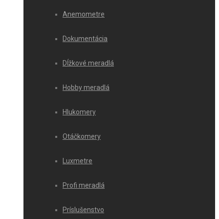
Anemometre
Dokumentácia
Dĺžkové meradlá
Hobby meradlá
Hlukomery
Otáčkomery
Luxmetre
Profi meradlá
Príslušenstvo