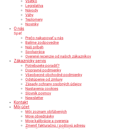
Všetko
Legislatíva
Návody
Váhy
Teplomery
Novinky
O nás
Späť
Prečo nakupovať u nás
Balíme zodpovedne
Náš príbeh
Spolupráca
Overené recenzie od našich zákazníkov
Zákaznícky servis
Potrebujete poradiť?
Dopravné podmienky
Všeobecné obchodné podmienky
Odstúpenie od zmluvy
Zásady ochrany osobných údajov
Nastavenia cookies
Slovník pojmov
Newsletter
Kontakt
Môj účet
Môj zoznam obľúbených
Moje objednávky
Moje kalibrácie a overenia
Zmeniť fakturačnú / poštovú adresu