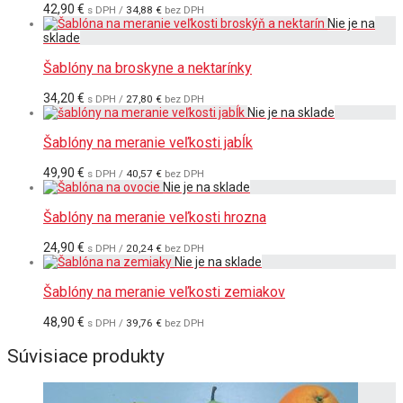
42,90
€
s DPH /
34,88
€
bez DPH
Šablóny na broskyne a nektarínky
34,20
€
s DPH /
27,80
€
bez DPH
Šablóny na meranie veľkosti jabĺk
49,90
€
s DPH /
40,57
€
bez DPH
Šablóny na meranie veľkosti hrozna
24,90
€
s DPH /
20,24
€
bez DPH
Šablóny na meranie veľkosti zemiakov
48,90
€
s DPH /
39,76
€
bez DPH
Súvisiace produkty