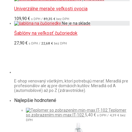
Univerzálne merače veľkosti ovocia
109,90
€
s DPH /
89,35
€
bez DPH
Šablóny na veľkosť čučoriedok
27,90
€
s DPH /
22,68
€
bez DPH
E-shop venovaný všetkým, ktorí potrebujú merať. Meradlá pre
profesionálov ale aj pre domácich kutilov. Meradlá od A
(automobilové) až po Z (zdravotnícke).
Najlepšie hodnotené
Teplomer
so zobrazením min-max IT-102
5,40
€
s DPH /
4,39
€
bez
DPH