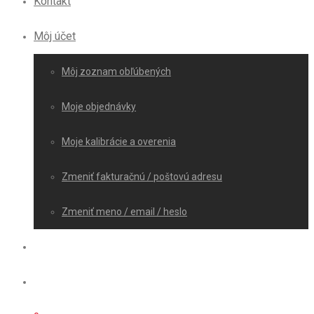
Kontakt
Môj účet
Môj zoznam obľúbených
Moje objednávky
Moje kalibrácie a overenia
Zmeniť fakturačnú / poštovú adresu
Zmeniť meno / email / heslo