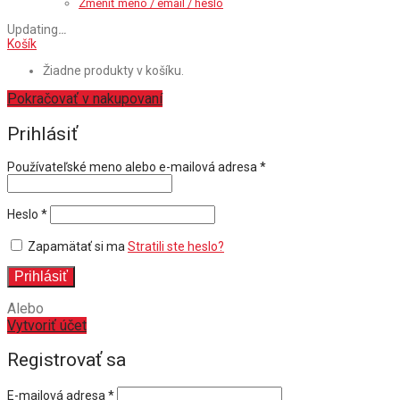
Zmeniť meno / email / heslo
Updating
…
Košík
Žiadne produkty v košíku.
Pokračovať v nakupovaní
Prihlásiť
Povinné
Používateľské meno alebo e-mailová adresa
*
Povinné
Heslo
*
Zapamätať si ma
Stratili ste heslo?
Prihlásiť
Alebo
Vytvoriť účet
Registrovať sa
E-mailová adresa
*