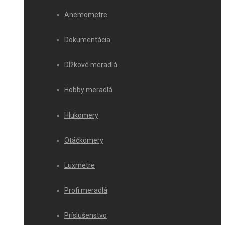
Anemometre
Dokumentácia
Dĺžkové meradlá
Hobby meradlá
Hlukomery
Otáčkomery
Luxmetre
Profi meradlá
Príslušenstvo