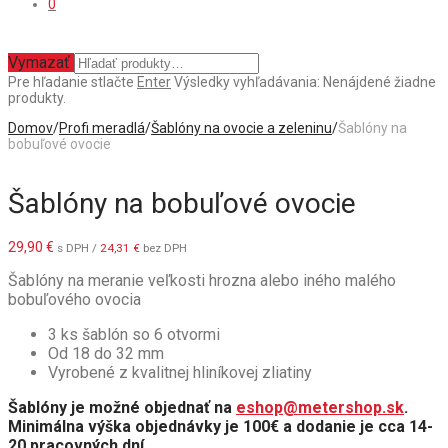
0
Vymazať
Pre hľadanie stlačte
Enter
Výsledky vyhľadávania:
Nenájdené žiadne
produkty.
Domov
/
Profi meradlá
/
Šablóny na ovocie a zeleninu
/
Šablóny na
bobuľové ovocie
Šablóny na bobuľové ovocie
29,90
€
s DPH /
24,31
€
bez DPH
Šablóny na meranie veľkosti hrozna alebo iného malého
bobuľového ovocia
3 ks šablón so 6 otvormi
Od 18 do 32 mm
Vyrobené z kvalitnej hliníkovej zliatiny
Šablóny je možné objednať na
eshop@metershop.sk
.
Minimálna výška objednávky je 100€ a dodanie je cca 14-
20 pracovných dní.