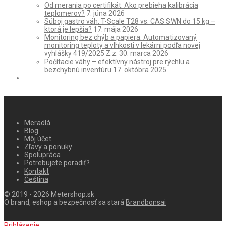
Od merania po certifikát: Ako prebieha kalibrácia
teplomerov?
7. júna 2026
Súboj gastro váh: T-Scale T28 vs. CAS SWN do 15 kg –
ktorá je lepšia?
17. mája 2026
Monitoring bez chýb a papiera: Automatizovaný
monitoring teploty a vlhkosti v lekárni podľa novej
vyhlášky 419/2025 Z.z.
30. marca 2026
Počítacie váhy – efektívny nástroj pre rýchlu a
bezchybnú inventúru
17. októbra 2025
Meradlá
Blog
Môj účet
Zľavy a ponuky
Spolupráca
Potrebujete poradiť?
Kontakt
Čeština
© 2019 - 2026 Metershop.sk
O brand, eshop a bezpečnosť sa stará
Brandbonsai
Prihlásenie