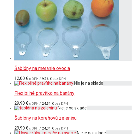
Šablóny na meranie ovocia
12,00
€
s DPH /
9,76
€
bez DPH
Flexibilné pravítko na banány
29,90
€
s DPH /
24,31
€
bez DPH
Šablóny na koreňovú zeleninu
29,90
€
s DPH /
24,31
€
bez DPH