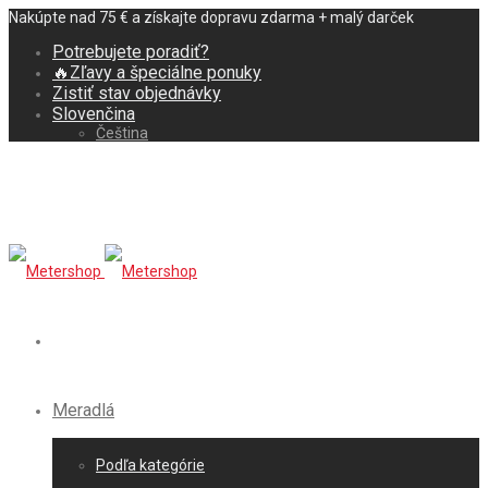
Nakúpte nad 75 € a získajte dopravu zdarma + malý darček
Potrebujete poradiť?
🔥Zľavy a špeciálne ponuky
Zistiť stav objednávky
Slovenčina
Čeština
Meradlá
Podľa kategórie