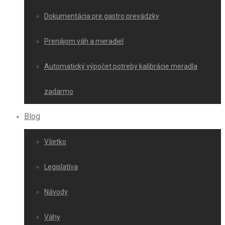
Dokumentácia pre gastro prevádzky
Prenájom váh a meradiel
Automatický výpočet potreby kalibrácie meradla
zadarmo
Blog
Všetko
Legislatíva
Návody
Váhy