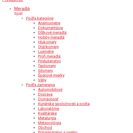
Meradlá
Späť
Podľa kategórie
Anemometre
Dokumentácia
Dĺžkové meradlá
Hobby meradlá
Hlukomery
Otáčkomery
Luxmetre
Profi meradlá
Príslušenstvo
Teplomery
Silomery
Špárové mierky
Váhy
Podľa zamerania
Automobilové
Doprava
Domácnosť
Kuriérske spoločnosti a pošta
Laboratórne
Kvalitárske
Metalurgia
Meteorológia
Obchod
Potravinárstvo a gastro