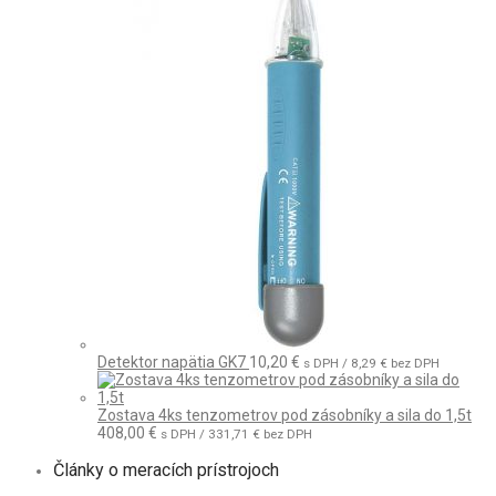
Detektor napätia GK7
10,20
€
s DPH /
8,29
€
bez DPH
Zostava 4ks tenzometrov pod zásobníky a sila do 1,5t
408,00
€
s DPH /
331,71
€
bez DPH
Články o meracích prístrojoch