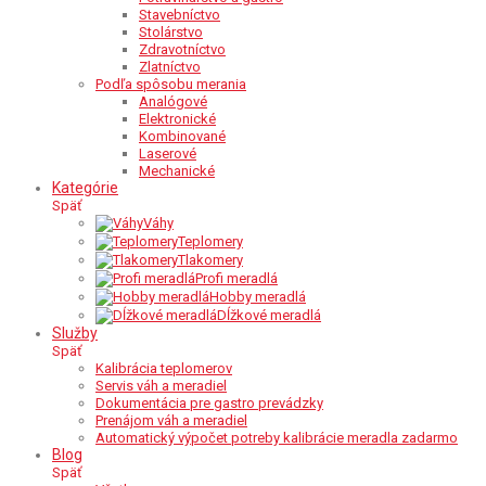
Stavebníctvo
Stolárstvo
Zdravotníctvo
Zlatníctvo
Podľa spôsobu merania
Analógové
Elektronické
Kombinované
Laserové
Mechanické
Kategórie
Späť
Váhy
Teplomery
Tlakomery
Profi meradlá
Hobby meradlá
Dĺžkové meradlá
Služby
Späť
Kalibrácia teplomerov
Servis váh a meradiel
Dokumentácia pre gastro prevádzky
Prenájom váh a meradiel
Automatický výpočet potreby kalibrácie meradla zadarmo
Blog
Späť