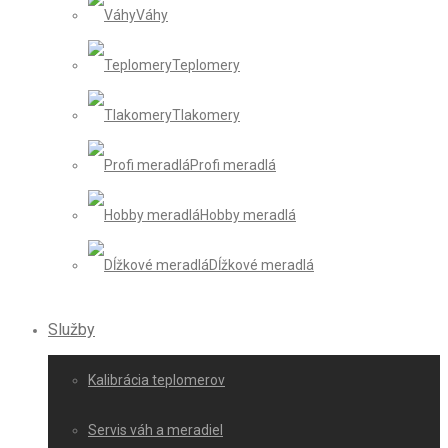
Váhy
Teplomery
Tlakomery
Profi meradlá
Hobby meradlá
Dĺžkové meradlá
Služby
Kalibrácia teplomerov
Servis váh a meradiel