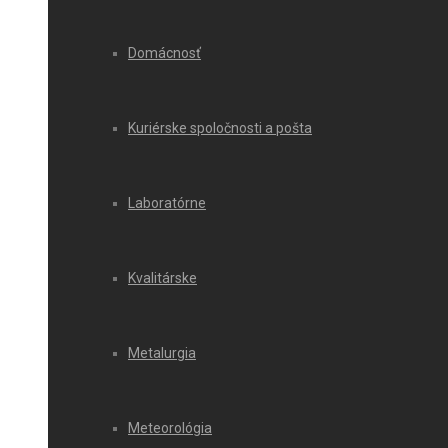
Domácnosť
Kuriérske spoločnosti a pošta
Laboratórne
Kvalitárske
Metalurgia
Meteorológia