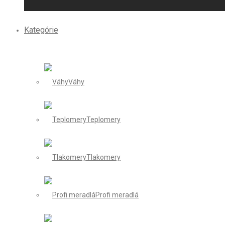
Kategórie
Váhy
Teplomery
Tlakomery
Profi meradlá