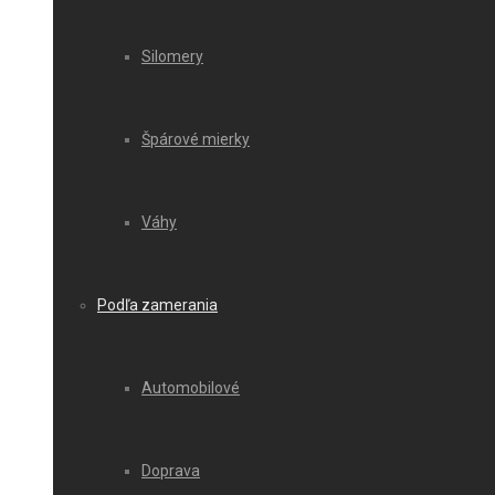
Silomery
Špárové mierky
Váhy
Podľa zamerania
Automobilové
Doprava