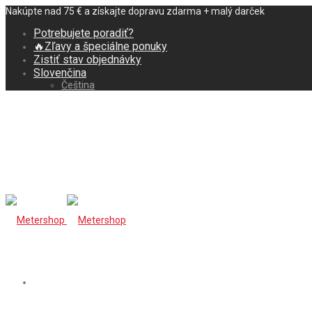
Nakúpte nad 75 € a získajte dopravu zdarma + malý darček
Potrebujete poradiť?
🔥Zľavy a špeciálne ponuky
Zistiť stav objednávky
Slovenčina
Čeština