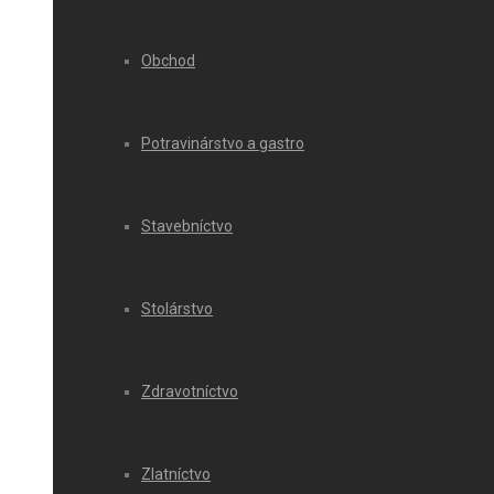
Obchod
Potravinárstvo a gastro
Stavebníctvo
Stolárstvo
Zdravotníctvo
Zlatníctvo