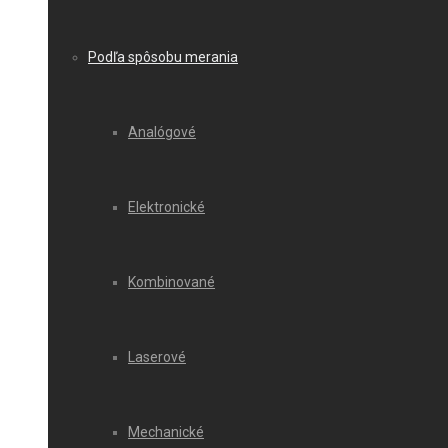
Podľa spôsobu merania
Analógové
Elektronické
Kombinované
Laserové
Mechanické