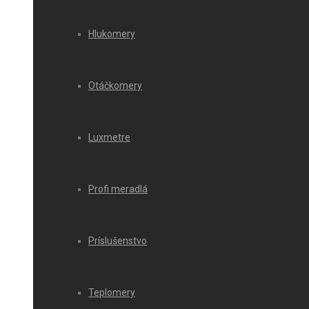
Hlukomery
Otáčkomery
Luxmetre
Profi meradlá
Príslušenstvo
Teplomery