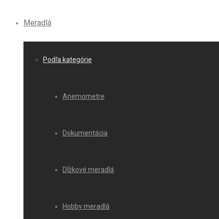
Meradlá
Podľa kategórie
Anemometre
Dokumentácia
Dĺžkové meradlá
Hobby meradlá