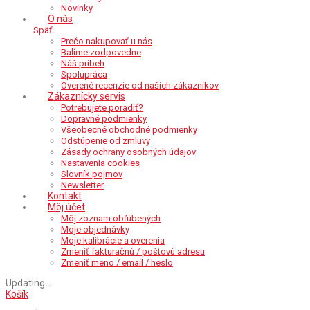
Novinky
O nás
Späť
Prečo nakupovať u nás
Balíme zodpovedne
Náš príbeh
Spolupráca
Overené recenzie od našich zákazníkov
Zákaznícky servis
Potrebujete poradiť?
Dopravné podmienky
Všeobecné obchodné podmienky
Odstúpenie od zmluvy
Zásady ochrany osobných údajov
Nastavenia cookies
Slovník pojmov
Newsletter
Kontakt
Môj účet
Môj zoznam obľúbených
Moje objednávky
Moje kalibrácie a overenia
Zmeniť fakturačnú / poštovú adresu
Zmeniť meno / email / heslo
Updating
…
Košík