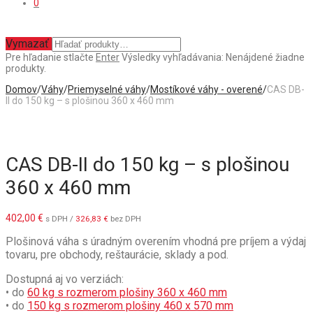
0
Vymazať
Pre hľadanie stlačte
Enter
Výsledky vyhľadávania:
Nenájdené žiadne
produkty.
Domov
/
Váhy
/
Priemyselné váhy
/
Mostíkové váhy - overené
/
CAS DB-
II do 150 kg – s plošinou 360 x 460 mm
CAS DB-II do 150 kg – s plošinou
360 x 460 mm
402,00
€
s DPH /
326,83
€
bez DPH
Plošinová váha s úradným overením vhodná pre príjem a výdaj
tovaru, pre obchody, reštaurácie, sklady a pod.
Dostupná aj vo verziách:
• do
60 kg s rozmerom plošiny 360 x 460 mm
• do
150 kg s rozmerom plošiny 460 x 570 mm