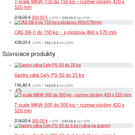
T-scale MKW-150 do 150 kg – rozmer plošiny 420 x
520 mm
Pôvodná
Aktuálna
318,00
€
300,00
€
s DPH /
243,90
€
bez DPH
cena
cena
bola:
je:
318,00 €.
300,00 €.
CAS DB-II do 150 kg – s plošinou 460 x 570 mm
438,00
€
s DPH /
356,10
€
bez DPH
Súvisiace produkty
Gastro váha Cely PS-50 do 25 kg
196,80
€
s DPH /
160,00
€
bez DPH
-
6
%
T-scale MKW-300 do 300 kg – rozmer plošiny 420 x
520 mm
Pôvodná
Aktuálna
318,00
€
300,00
€
s DPH /
243,90
€
bez DPH
cena
cena
bola:
je:
318,00 €.
300,00 €.