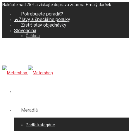
Nakúpte nad 75 € a získajte dopravu zdarma + malý darček
Potrebujete poradiť?
🔥Zľavy a špeciálne ponuky
Zistiť stav objednávky
Slovenčina
Čeština
Meradlá
Podľa kategórie