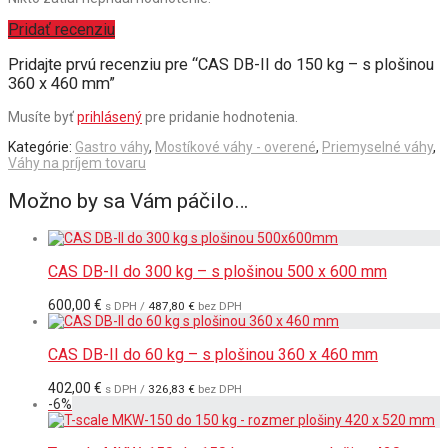
Pridať recenziu
Pridajte prvú recenziu pre “CAS DB-II do 150 kg – s plošinou
360 x 460 mm”
Musíte byť
prihlásený
pre pridanie hodnotenia.
Kategórie:
Gastro váhy
,
Mostíkové váhy - overené
,
Priemyselné váhy
,
Váhy na príjem tovaru
Možno by sa Vám páčilo…
CAS DB-II do 300 kg – s plošinou 500 x 600 mm
600,00
€
s DPH /
487,80
€
bez DPH
CAS DB-II do 60 kg – s plošinou 360 x 460 mm
402,00
€
s DPH /
326,83
€
bez DPH
-
6
%