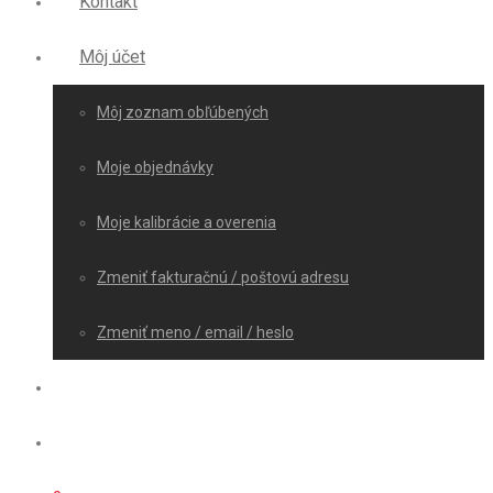
Kontakt
Môj účet
Môj zoznam obľúbených
Moje objednávky
Moje kalibrácie a overenia
Zmeniť fakturačnú / poštovú adresu
Zmeniť meno / email / heslo