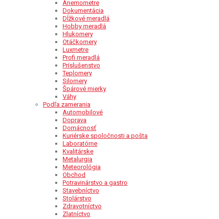
Anemometre
Dokumentácia
Dĺžkové meradlá
Hobby meradlá
Hlukomery
Otáčkomery
Luxmetre
Profi meradlá
Príslušenstvo
Teplomery
Silomery
Špárové mierky
Váhy
Podľa zamerania
Automobilové
Doprava
Domácnosť
Kuriérske spoločnosti a pošta
Laboratórne
Kvalitárske
Metalurgia
Meteorológia
Obchod
Potravinárstvo a gastro
Stavebníctvo
Stolárstvo
Zdravotníctvo
Zlatníctvo