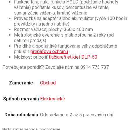
Funkcie tara, nula, funkcia HOLD (podržanie hodnoty
váženia) počítanie kusov, percentuálne váženie,
sumarizáciu váženia, limitné váženie
Prevádzka na adaptér alebo akumulátor (vyše 100 hodín
prevádzky na jedno nabitie)
Rozmer vážiacej plochy: 360 x 460 mm
Metrologické overenie s platnosťou na 2 roky (od
dátumu predaja)
Pre dlhé a spoľahlivé fungovanie váhy odporúčame
prikúpiť
prepäťovú ochranu
Možnosť pripojiť
tlačiareň etikiet DLP-50
Potrebujete poradiť? Zavolajte nám na 0914 773 737
Zameranie
Obchod
Spôsob merania
Elektronické
Doba odoslania
Odosielame o 2 až 5 pracovných dní
Nikto zatiaľ nepridal hodnotenie.