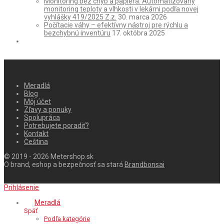
Monitoring bez chýb a papiera: Automatizovaný
monitoring teploty a vlhkosti v lekárni podľa novej
vyhlášky 419/2025 Z.z.
30. marca 2026
Počítacie váhy – efektívny nástroj pre rýchlu a
bezchybnú inventúru
17. októbra 2025
Meradlá
Blog
Môj účet
Zľavy a ponuky
Spolupráca
Potrebujete poradiť?
Kontakt
Čeština
© 2019 - 2026 Metershop.sk
O brand, eshop a bezpečnosť sa stará
Brandbonsai
Prihlásenie
Meradlá
Späť
Podľa kategórie