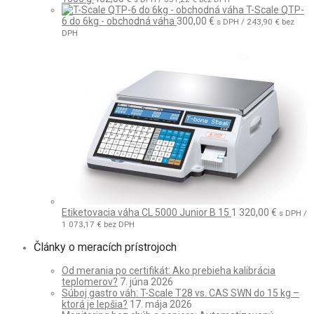
T-Scale QTP-
6 do 6kg - obchodná váha
300,00
€
s DPH /
243,90
€
bez
DPH
Etiketovacia váha CL 5000 Junior B 15
1 320,00
€
s DPH /
1 073,17
€
bez DPH
Články o meracích prístrojoch
Od merania po certifikát: Ako prebieha kalibrácia
teplomerov?
7. júna 2026
Súboj gastro váh: T-Scale T28 vs. CAS SWN do 15 kg –
ktorá je lepšia?
17. mája 2026