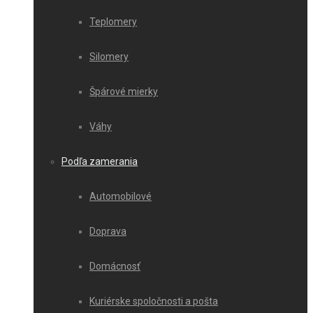
Teplomery
Silomery
Špárové mierky
Váhy
Podľa zamerania
Automobilové
Doprava
Domácnosť
Kuriérske spoločnosti a pošta