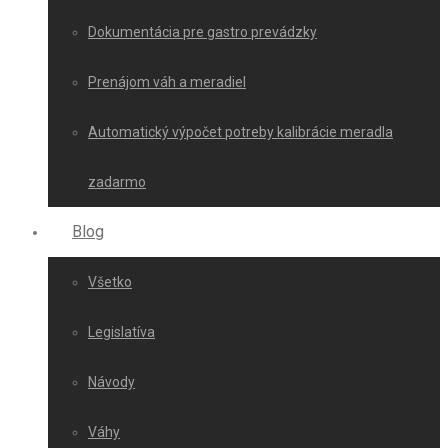
Dokumentácia pre gastro prevádzky
Prenájom váh a meradiel
Automatický výpočet potreby kalibrácie meradla
zadarmo
Blog
Všetko
Legislatíva
Návody
Váhy