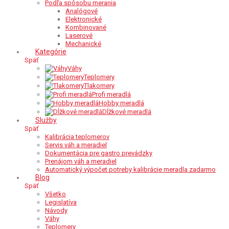
Podľa spôsobu merania
Analógové
Elektronické
Kombinované
Laserové
Mechanické
Kategórie
Späť
Váhy
Teplomery
Tlakomery
Profi meradlá
Hobby meradlá
Dĺžkové meradlá
Služby
Späť
Kalibrácia teplomerov
Servis váh a meradiel
Dokumentácia pre gastro prevádzky
Prenájom váh a meradiel
Automatický výpočet potreby kalibrácie meradla zadarmo
Blog
Späť
Všetko
Legislatíva
Návody
Váhy
Teplomery