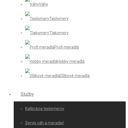
Váhy
Teplomery
Tlakomery
Profi meradlá
Hobby meradlá
Dĺžkové meradlá
Služby
Kalibrácia teplomerov
Servis váh a meradiel