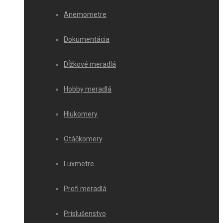
Anemometre
Dokumentácia
Dĺžkové meradlá
Hobby meradlá
Hlukomery
Otáčkomery
Luxmetre
Profi meradlá
Príslušenstvo