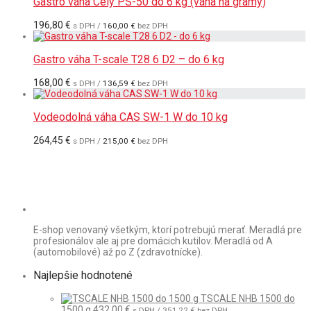
Gastro váha Cely PS-50 do 6 kg (váha na gramy)
196,80
€
s DPH /
160,00
€
bez DPH
Gastro váha T-scale T28 6 D2 – do 6 kg
168,00
€
s DPH /
136,59
€
bez DPH
Vodeodolná váha CAS SW-1 W do 10 kg
264,45
€
s DPH /
215,00
€
bez DPH
E-shop venovaný všetkým, ktorí potrebujú merať. Meradlá pre
profesionálov ale aj pre domácich kutilov. Meradlá od A
(automobilové) až po Z (zdravotnícke).
Najlepšie hodnotené
TSCALE NHB 1500 do
1500 g
432,00
€
s DPH /
351,22
€
bez DPH