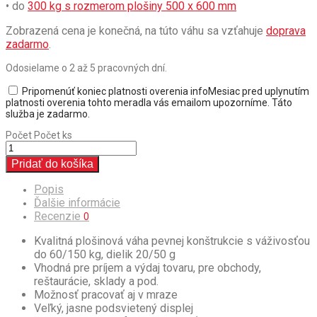
• do
300 kg s rozmerom plošiny 500 x 600 mm
Zobrazená cena je konečná, na túto váhu sa vzťahuje
doprava
zadarmo
.
Odosielame o 2 až 5 pracovných dní.
Pripomenúť koniec platnosti overenia
info
Mesiac pred uplynutím
platnosti overenia tohto meradla vás emailom upozorníme. Táto
služba je zadarmo.
Počet
Počet ks
Pridať do košíka
Popis
Ďalšie informácie
Recenzie
0
Kvalitná plošinová váha pevnej konštrukcie s váživosťou
do 60/150 kg, dielik 20/50 g
Vhodná pre príjem a výdaj tovaru, pre obchody,
reštaurácie, sklady a pod.
Možnosť pracovať aj v mraze
Veľký, jasne podsvietený displej