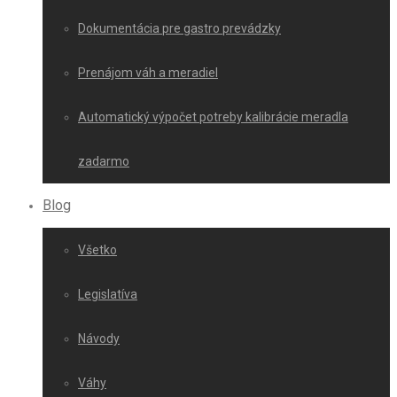
Dokumentácia pre gastro prevádzky
Prenájom váh a meradiel
Automatický výpočet potreby kalibrácie meradla
zadarmo
Blog
Všetko
Legislatíva
Návody
Váhy