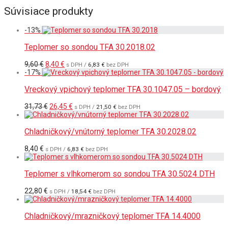
Súvisiace produkty
-
13
%
Teplomer so sondou TFA 30.2018.02
Pôvodná
Aktuálna
9,60
€
8,40
€
s DPH /
6,83
€
bez DPH
cena
cena
-
17
%
bola:
je:
9,60 €.
8,40 €.
Vreckový vpichový teplomer TFA 30.1047.05 – bordový
Pôvodná
Aktuálna
31,73
€
26,45
€
s DPH /
21,50
€
bez DPH
cena
cena
bola:
je:
31,73 €.
26,45 €.
Chladničkový/vnútorný teplomer TFA 30.2028.02
8,40
€
s DPH /
6,83
€
bez DPH
Teplomer s vlhkomerom so sondou TFA 30.5024 DTH
22,80
€
s DPH /
18,54
€
bez DPH
Chladničkový/mrazničkový teplomer TFA 14.4000