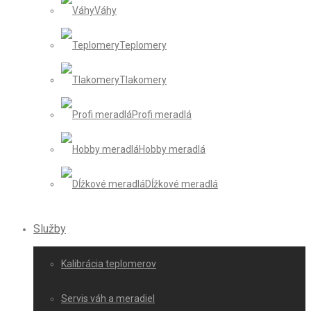
Váhy
Teplomery
Tlakomery
Profi meradlá
Hobby meradlá
Dĺžkové meradlá
Služby
Kalibrácia teplomerov
Servis váh a meradiel