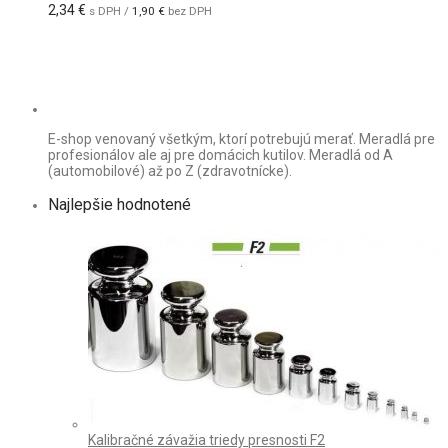
2,34
€
s DPH /
1,90
€
bez DPH
E-shop venovaný všetkým, ktorí potrebujú merať. Meradlá pre
profesionálov ale aj pre domácich kutilov. Meradlá od A
(automobilové) až po Z (zdravotnícke).
Najlepšie hodnotené
Kalibračné závažia triedy presnosti F2