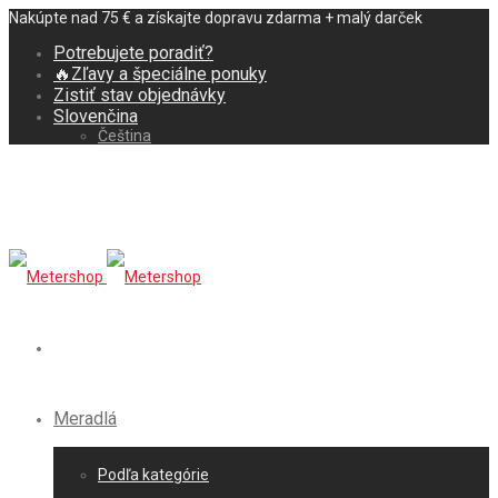
Nakúpte nad 75 € a získajte dopravu zdarma + malý darček
Potrebujete poradiť?
🔥Zľavy a špeciálne ponuky
Zistiť stav objednávky
Slovenčina
Čeština
Meradlá
Podľa kategórie