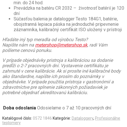
min. do 24 hod.
Prevádzka na batéru CR 2032 – životnosť batérií je 120
dní
Súčasťou balenia je datalogger Testo 184G1, batérie,
obojstranná lepiaca páska na jednoduché pripevnenie
záznamníka, kalibračný certifikát ISO uložený v prístroji
Hľadáte iný typ meradla od výrobcu Testo?
Napíšte nám na
metershop@metershop.sk
, radi Vám
pošleme cenovú ponuku.
V prípade objednávky pristroja s kalibráciou sa dodanie
predĺži o 2-7 pracovných dní. Vystavenie certifikátu je
zahrnuté v cene kalibrácie. Ak si prosíte iné kalibračné body
ako štandardne, napíšte ich prosím do poznámky v
objednávke. V prípade použitia prístroja v gastronómií a
zdravotníctve pre splnenie zákonných požiadaviek je
potrebné objednať akreditovanú kalibráciu.
Doba odoslania
Odosielame o 7 až 10 pracovných dní
Katalógové číslo:
0572 1846
Kategórie:
Dataloggery
,
Profesionálne
teplomery