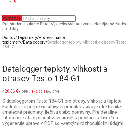
0
Vymazať
Pre hľadanie stlačte
Enter
Výsledky vyhľadávania:
Nenájdené žiadne
produkty.
Domov
/
Teplomery
/
Profesionálne
teplomery
/
Dataloggery
/
Datalogger teploty, vlhkosti a otrasov Testo
184 G1
Datalogger teploty, vlhkosti a
otrasov Testo 184 G1
420,66
€
s DPH /
342,00
€
bez DPH
S dataloggerom Testo 184 G1 pre otrasy, vlhkosť a teplotu
kontrolujete prepravu citlivých produktov ako je elektronika,
umelecké predmety, liečivá alebo potraviny. Pre detailné
informácie stačí pripojiť záznamník k počítaču a ihneď sa
vygeneruje správa v PDF so všetkými rozhodujúcimi údajmi.