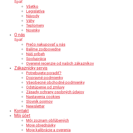
Späť
Všetko
Legislatíva
Návody
Váhy
Teplomery
Novinky
O nás
Späť
Prečo nakupovať u nás
Balíme zodpovedne
Náš príbeh
Spolupráca
Overené recenzie od našich zákazníkov
Zákaznícky servis
Potrebujete poradiť?
Dopravné podmienky
Všeobecné obchodné podmienky
Odstúpenie od zmluvy
Zásady ochrany osobných údajov
Nastavenia cookies
Slovník pojmov
Newsletter
Kontakt
Môj účet
Môj zoznam obľúbených
Moje objednávky
Moje kalibrácie a overenia