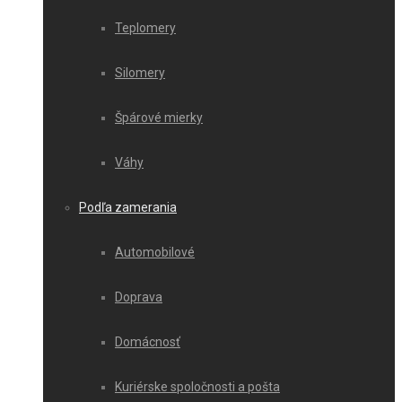
Teplomery
Silomery
Špárové mierky
Váhy
Podľa zamerania
Automobilové
Doprava
Domácnosť
Kuriérske spoločnosti a pošta