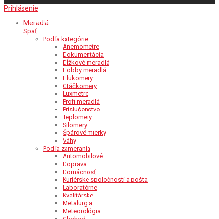
Prihlásenie
Meradlá
Späť
Podľa kategórie
Anemometre
Dokumentácia
Dĺžkové meradlá
Hobby meradlá
Hlukomery
Otáčkomery
Luxmetre
Profi meradlá
Príslušenstvo
Teplomery
Silomery
Špárové mierky
Váhy
Podľa zamerania
Automobilové
Doprava
Domácnosť
Kuriérske spoločnosti a pošta
Laboratórne
Kvalitárske
Metalurgia
Meteorológia
Obchod