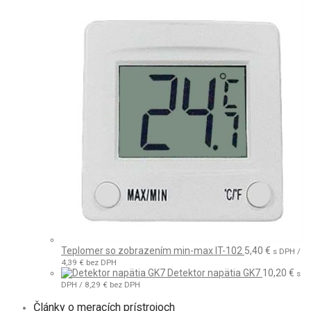
Teplomer so zobrazením min-max IT-102
5,40
€
s DPH /
4,39
€
bez DPH
Detektor napätia GK7
10,20
€
s
DPH /
8,29
€
bez DPH
Články o meracích prístrojoch