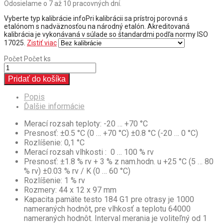
Odosielame o 7 až 10 pracovných dní.
Vyberte typ kalibrácie
info
Pri kalibrácii sa prístroj porovná s
etalónom s nadväznosťou na národný etalón. Akreditovaná
kalibrácia je vykonávaná v súlade so štandardmi podľa normy ISO
17025.
Zistiť viac
Počet
Počet ks
Pridať do košíka
Popis
Ďalšie informácie
Merací rozsah teploty: -20 … +70 °C
Presnosť: ±0.5 °C (0 … +70 °C) ±0.8 °C (-20 … 0 °C)
Rozlíšenie: 0,1 °C
Merací rozsah vlhkosti : 0 … 100 % rv
Presnosť: ±1.8 % rv + 3 % z nam.hodn. u +25 °C (5 … 80
% rv) ±0.03 % rv / K (0 … 60 °C)
Rozlíšenie: 1 % rv
Rozmery: 44 x 12 x 97 mm
Kapacita pamäte testo 184 G1 pre otrasy je 1000
nameraných hodnôt, pre vlhkosť a teplotu 64000
nameraných hodnôt. Interval merania je voliteľný od 1