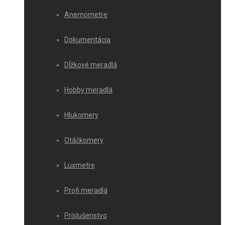
Anemometre
Dokumentácia
Dĺžkové meradlá
Hobby meradlá
Hlukomery
Otáčkomery
Luxmetre
Profi meradlá
Príslušenstvo