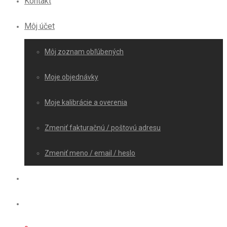
Kontakt
Môj účet
Môj zoznam obľúbených
Moje objednávky
Moje kalibrácie a overenia
Zmeniť fakturačnú / poštovú adresu
Zmeniť meno / email / heslo