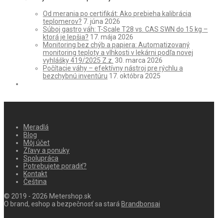
Od merania po certifikát: Ako prebieha kalibrácia
teplomerov?
7. júna 2026
Súboj gastro váh: T-Scale T28 vs. CAS SWN do 15 kg –
ktorá je lepšia?
17. mája 2026
Monitoring bez chýb a papiera: Automatizovaný
monitoring teploty a vlhkosti v lekárni podľa novej
vyhlášky 419/2025 Z.z.
30. marca 2026
Počítacie váhy – efektívny nástroj pre rýchlu a
bezchybnú inventúru
17. októbra 2025
Meradlá
Blog
Môj účet
Zľavy a ponuky
Spolupráca
Potrebujete poradiť?
Kontakt
Čeština
© 2019 - 2026 Metershop.sk
O brand, eshop a bezpečnosť sa stará
Brandbonsai