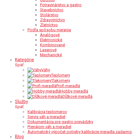
Potravinárstvo a gastro
Stavebníctvo
Stolárstvo
Zdravotníctvo
Zlatníctvo
Podľa spôsobu merania
Analógové
Elektronické
Kombinované
Laserové
Mechanické
Kategórie
Späť
Váhy
Teplomery
Tlakomery
Profi meradlá
Hobby meradlá
Dĺžkové meradlá
Služby
Späť
Kalibrácia teplomerov
Servis váh a meradiel
Dokumentácia pre gastro prevádzky
Prenájom váh a meradiel
Automatický výpočet potreby kalibrácie meradla zadarmo
Blog