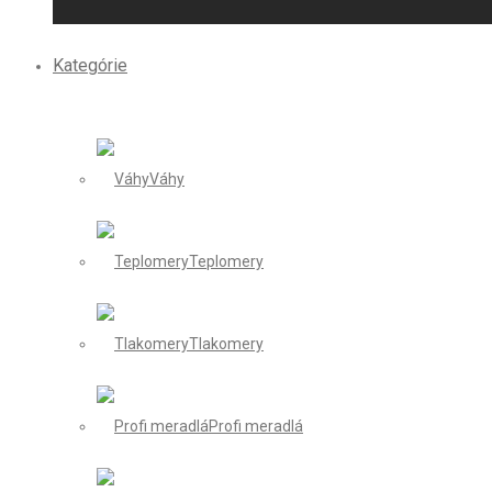
Kategórie
Váhy
Teplomery
Tlakomery
Profi meradlá