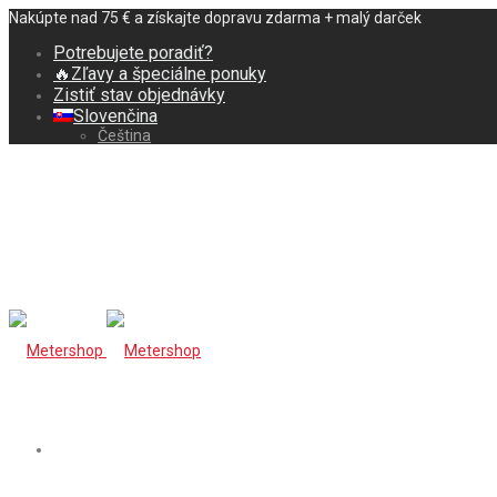
Nakúpte nad 75 € a získajte dopravu zdarma + malý darček
Potrebujete poradiť?
🔥Zľavy a špeciálne ponuky
Zistiť stav objednávky
Slovenčina
Čeština