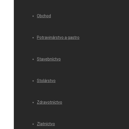
Obchod
Potravinárstvo a gastro
Stavebníctvo
Stolárstvo
Zdravotníctvo
Zlatníctvo