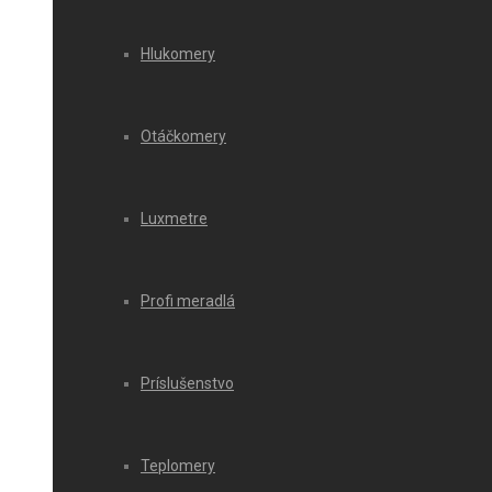
Hlukomery
Otáčkomery
Luxmetre
Profi meradlá
Príslušenstvo
Teplomery