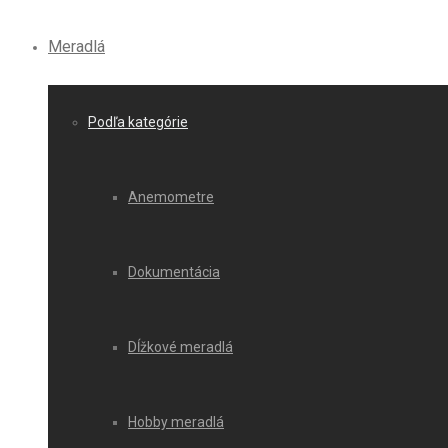
Meradlá
Podľa kategórie
Anemometre
Dokumentácia
Dĺžkové meradlá
Hobby meradlá