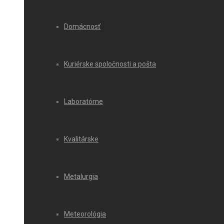
Domácnosť
Kuriérske spoločnosti a pošta
Laboratórne
Kvalitárske
Metalurgia
Meteorológia