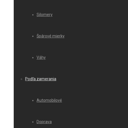
Silomery
Špárové mierky
Váhy
Podľa zamerania
Automobilové
Doprava