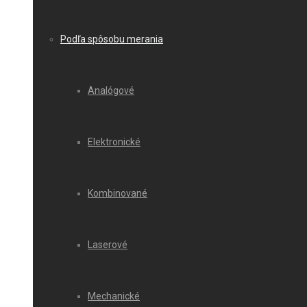
Podľa spôsobu merania
Analógové
Elektronické
Kombinované
Laserové
Mechanické