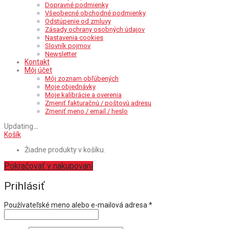
Dopravné podmienky
Všeobecné obchodné podmienky
Odstúpenie od zmluvy
Zásady ochrany osobných údajov
Nastavenia cookies
Slovník pojmov
Newsletter
Kontakt
Môj účet
Môj zoznam obľúbených
Moje objednávky
Moje kalibrácie a overenia
Zmeniť fakturačnú / poštovú adresu
Zmeniť meno / email / heslo
Updating
…
Košík
Žiadne produkty v košíku.
Pokračovať v nakupovaní
Prihlásiť
Povinné
Používateľské meno alebo e-mailová adresa
*