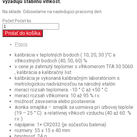
vyžadujú stabilnú vlhkosť.
Na sklade. Odosielame na nasledujúci pracovný deň.
Počet
Počet ks
Pridať do košíka
Popis
kalibrácia v teplotných bodoch ( 10, 20, 30 )°C a
vlhkostných bodoch (40, 50, 60) %
v cene je zahrnutý teplomer s vlhkomerom TFA 30.5060
, kalibrácia a kalibračný list
kalibrácia je vykonaná kalibračným laboratóriom s
metrologickou nadväznosťou na národný etalón
merací rozsah teplomera: -10 ° C až +50 ° C
merací rozsah vlhkomera: 10 až 95 % r.v.
možnosť zavesenia alebo postavenia
ikonka smajlika – smajlík sa usmieva pri izbovej teplote
(19 – 25 ° C) a relatívnej vlhkosti vzduchu (40 až 60 %
r.v. )
napájanie: 1× CR2032 (je súčasťou balenia)
rozmery: 55 x 15 x 40 mm
hmotnosť: 24 g