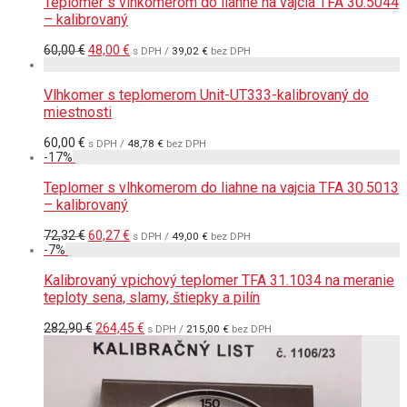
Teplomer s vlhkomerom do liahne na vajcia TFA 30.5044
– kalibrovaný
Pôvodná
Aktuálna
60,00
€
48,00
€
s DPH /
39,02
€
bez DPH
cena
cena
bola:
je:
60,00 €.
48,00 €.
Vlhkomer s teplomerom Unit-UT333-kalibrovaný do
miestnosti
60,00
€
s DPH /
48,78
€
bez DPH
-
17
%
Teplomer s vlhkomerom do liahne na vajcia TFA 30.5013
– kalibrovaný
Pôvodná
Aktuálna
72,32
€
60,27
€
s DPH /
49,00
€
bez DPH
cena
cena
-
7
%
bola:
je:
72,32 €.
60,27 €.
Kalibrovaný vpichový teplomer TFA 31.1034 na meranie
teploty sena, slamy, štiepky a pilín
Pôvodná
Aktuálna
282,90
€
264,45
€
s DPH /
215,00
€
bez DPH
cena
cena
bola:
je:
282,90 €.
264,45 €.