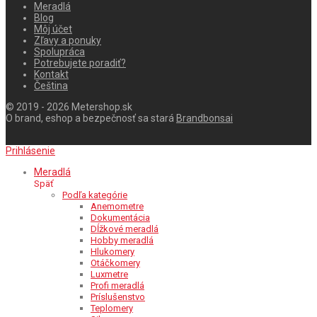
Meradlá
Blog
Môj účet
Zľavy a ponuky
Spolupráca
Potrebujete poradiť?
Kontakt
Čeština
© 2019 - 2026 Metershop.sk
O brand, eshop a bezpečnosť sa stará
Brandbonsai
Prihlásenie
Meradlá
Späť
Podľa kategórie
Anemometre
Dokumentácia
Dĺžkové meradlá
Hobby meradlá
Hlukomery
Otáčkomery
Luxmetre
Profi meradlá
Príslušenstvo
Teplomery