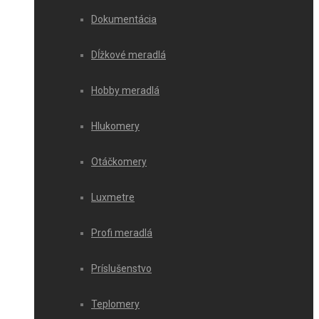
Dokumentácia
Dĺžkové meradlá
Hobby meradlá
Hlukomery
Otáčkomery
Luxmetre
Profi meradlá
Príslušenstvo
Teplomery