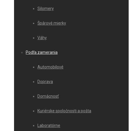
Silomery
Špárové mierky
Váhy
Podľa zamerania
Automobilové
Doprava
Domácnosť
Kuriérske spoločnosti a pošta
Laboratórne