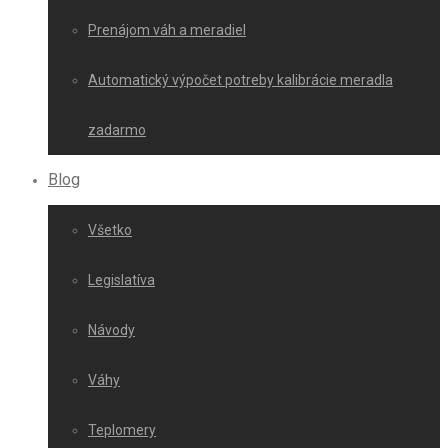
Prenájom váh a meradiel
Automatický výpočet potreby kalibrácie meradla
zadarmo
Blog
Všetko
Legislatíva
Návody
Váhy
Teplomery