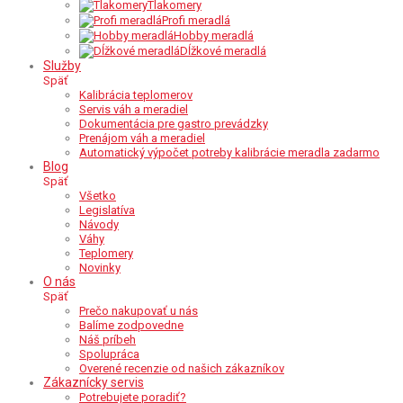
Tlakomery
Profi meradlá
Hobby meradlá
Dĺžkové meradlá
Služby
Späť
Kalibrácia teplomerov
Servis váh a meradiel
Dokumentácia pre gastro prevádzky
Prenájom váh a meradiel
Automatický výpočet potreby kalibrácie meradla zadarmo
Blog
Späť
Všetko
Legislatíva
Návody
Váhy
Teplomery
Novinky
O nás
Späť
Prečo nakupovať u nás
Balíme zodpovedne
Náš príbeh
Spolupráca
Overené recenzie od našich zákazníkov
Zákaznícky servis
Potrebujete poradiť?