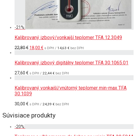
-
21
%
Kalibrovaný izbový/vonkajší teplomer TFA 12.3049
Pôvodná
Aktuálna
22,80
€
18,00
€
s DPH /
14,63
€
bez DPH
cena
cena
bola:
je:
22,80 €.
18,00 €.
Kalibrovaný izbový digitálny teplomer TFA 30.1065.01
27,60
€
s DPH /
22,44
€
bez DPH
Kalibrovaný vonkajší/vnútorný teplomer min-max TFA
30.1039
30,00
€
s DPH /
24,39
€
bez DPH
Súvisiace produkty
-
20
%