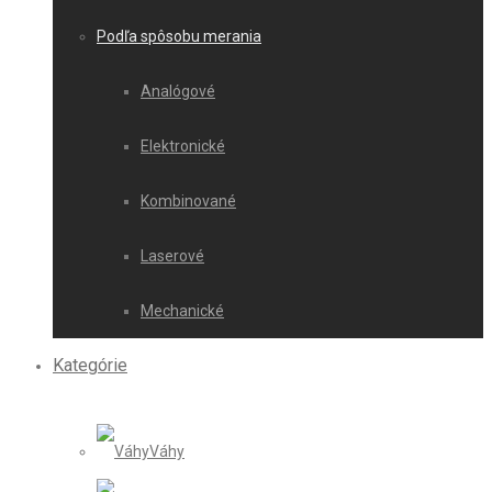
Podľa spôsobu merania
Analógové
Elektronické
Kombinované
Laserové
Mechanické
Kategórie
Váhy