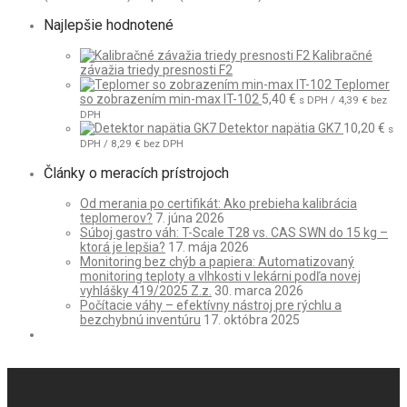
Najlepšie hodnotené
Kalibračné
závažia triedy presnosti F2
Teplomer
so zobrazením min-max IT-102
5,40
€
s DPH /
4,39
€
bez
DPH
Detektor napätia GK7
10,20
€
s
DPH /
8,29
€
bez DPH
Články o meracích prístrojoch
Od merania po certifikát: Ako prebieha kalibrácia
teplomerov?
7. júna 2026
Súboj gastro váh: T-Scale T28 vs. CAS SWN do 15 kg –
ktorá je lepšia?
17. mája 2026
Monitoring bez chýb a papiera: Automatizovaný
monitoring teploty a vlhkosti v lekárni podľa novej
vyhlášky 419/2025 Z.z.
30. marca 2026
Počítacie váhy – efektívny nástroj pre rýchlu a
bezchybnú inventúru
17. októbra 2025