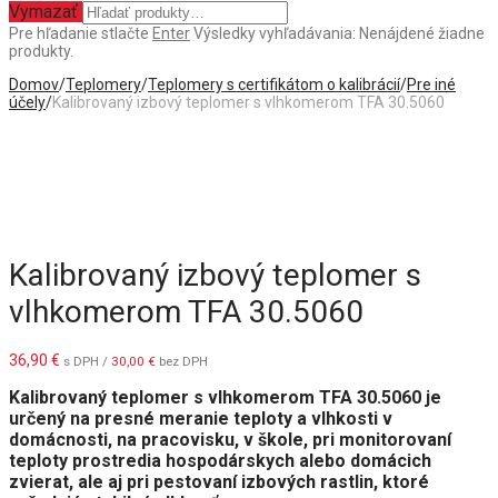
Vymazať
Pre hľadanie stlačte
Enter
Výsledky vyhľadávania:
Nenájdené žiadne
produkty.
Domov
/
Teplomery
/
Teplomery s certifikátom o kalibrácií
/
Pre iné
účely
/
Kalibrovaný izbový teplomer s vlhkomerom TFA 30.5060
Kalibrovaný izbový teplomer s
vlhkomerom TFA 30.5060
36,90
€
s DPH /
30,00
€
bez DPH
Kalibrovaný teplomer s vlhkomerom TFA 30.5060 je
určený na presné meranie teploty a vlhkosti v
domácnosti, na pracovisku, v škole, pri monitorovaní
teploty prostredia hospodárskych alebo domácich
zvierat, ale aj pri pestovaní izbových rastlin, ktoré