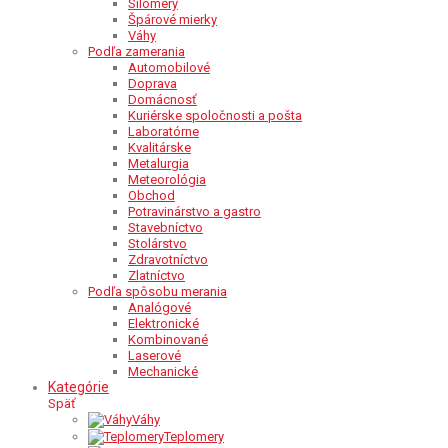
Silomery
Špárové mierky
Váhy
Podľa zamerania
Automobilové
Doprava
Domácnosť
Kuriérske spoločnosti a pošta
Laboratórne
Kvalitárske
Metalurgia
Meteorológia
Obchod
Potravinárstvo a gastro
Stavebníctvo
Stolárstvo
Zdravotníctvo
Zlatníctvo
Podľa spôsobu merania
Analógové
Elektronické
Kombinované
Laserové
Mechanické
Kategórie
Späť
Váhy
Teplomery