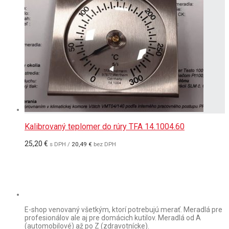
Kalibrovaný teplomer do rúry TFA 14.1004.60
25,20
€
s DPH /
20,49
€
bez DPH
E-shop venovaný všetkým, ktorí potrebujú merať. Meradlá pre
profesionálov ale aj pre domácich kutilov. Meradlá od A
(automobilové) až po Z (zdravotnícke).