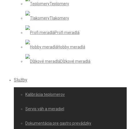
Teplomery
Tlakomery
Profi meradlá
Hobby meradlá
Dĺžkové meradlá
Služby
Kalibrácia teplomerov
Servis váh a meradiel
Dokumentácia pre gastro prevádzky