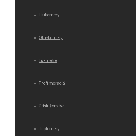
Hlukomery
Otáčkomery
Luxmetre
Profi meradlá
Príslušenstvo
Teplomery