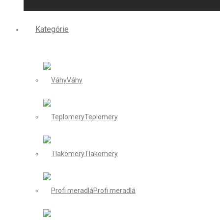
Kategórie
Váhy
Teplomery
Tlakomery
Profi meradlá