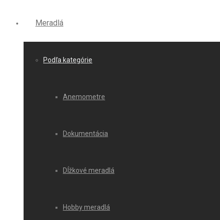
Meradlá
Podľa kategórie
Anemometre
Dokumentácia
Dĺžkové meradlá
Hobby meradlá