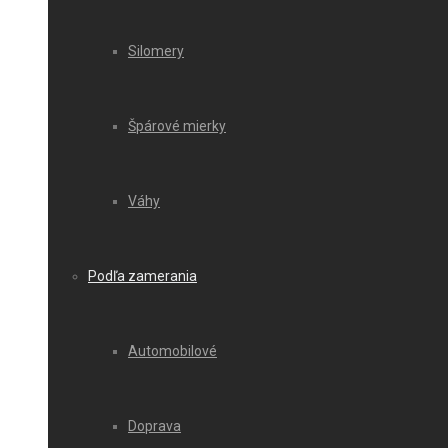
Silomery
Špárové mierky
Váhy
Podľa zamerania
Automobilové
Doprava