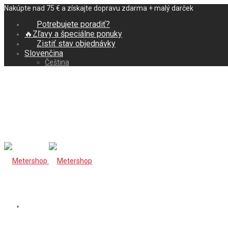
Nakúpte nad 75 € a získajte dopravu zdarma + malý darček
Potrebujete poradiť?
🔥Zľavy a špeciálne ponuky
Zistiť stav objednávky
Slovenčina
Čeština