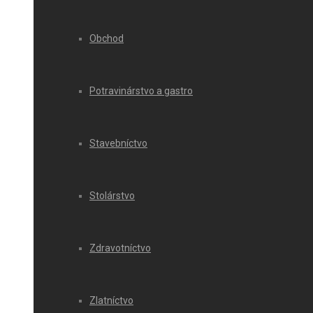
Obchod
Potravinárstvo a gastro
Stavebníctvo
Stolárstvo
Zdravotníctvo
Zlatníctvo