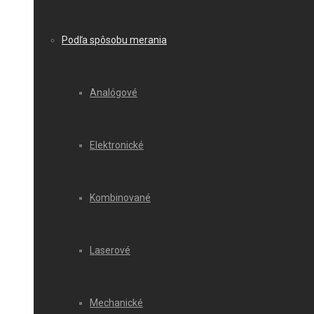
Podľa spôsobu merania
Analógové
Elektronické
Kombinované
Laserové
Mechanické