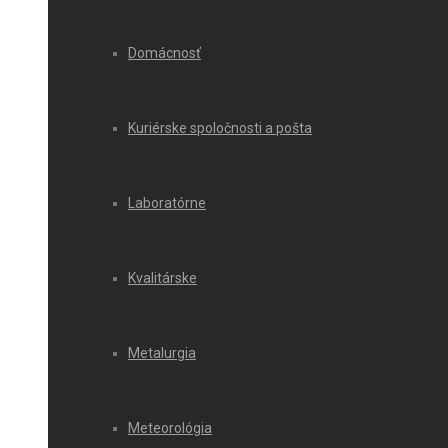
Domácnosť
Kuriérske spoločnosti a pošta
Laboratórne
Kvalitárske
Metalurgia
Meteorológia