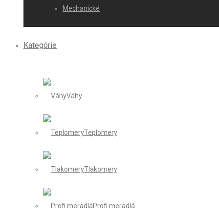
Mechanické
Kategórie
Váhy
Teplomery
Tlakomery
Profi meradlá