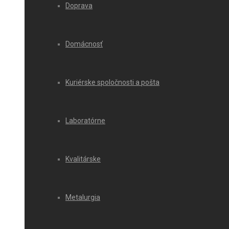
Doprava
Domácnosť
Kuriérske spoločnosti a pošta
Laboratórne
Kvalitárske
Metalurgia