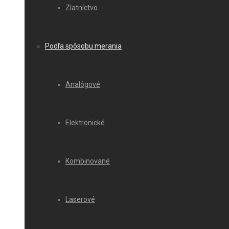
Zlatníctvo
Podľa spôsobu merania
Analógové
Elektronické
Kombinované
Laserové