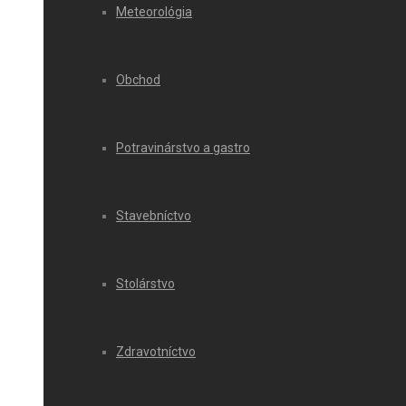
Meteorológia
Obchod
Potravinárstvo a gastro
Stavebníctvo
Stolárstvo
Zdravotníctvo