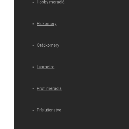
Hobby meradlá
Hlukomery
Otáčkomery
Luxmetre
Profi meradlá
Príslušenstvo