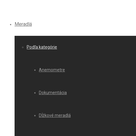
Meradlá
Podľa kategórie
Anemometre
Dokumentácia
Dĺžkové meradlá