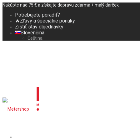
Nakúpte nad 75 € a získajte dopravu zdarma + malý darček
Potrebujete poradiť?
🔥Zľavy a špeciálne ponuky
Zistiť stav objednávky
Slovenčina
Čeština