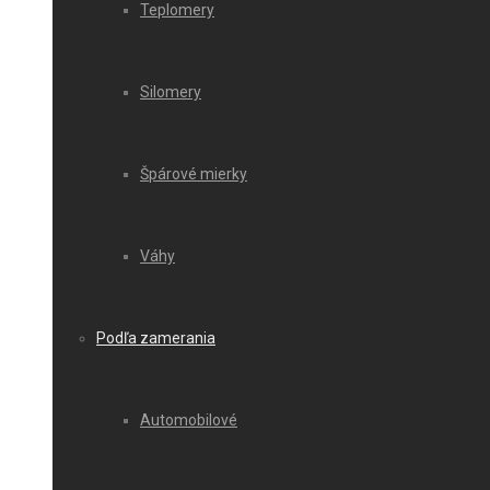
Teplomery
Silomery
Špárové mierky
Váhy
Podľa zamerania
Automobilové