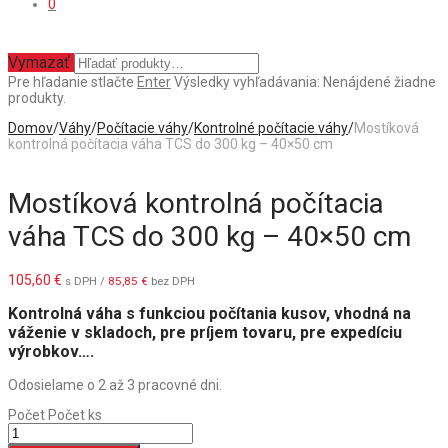
0
Vymazať
Pre hľadanie stlačte
Enter
Výsledky vyhľadávania:
Nenájdené žiadne
produkty.
Domov
/
Váhy
/
Počítacie váhy
/
Kontrolné počítacie váhy
/
Mostíková
kontrolná počítacia váha TCS do 300 kg – 40×50 cm
Mostíková kontrolná počítacia
váha TCS do 300 kg – 40×50 cm
105,60
€
s DPH /
85,85
€
bez DPH
Kontrolná váha s funkciou počítania kusov, vhodná na
váženie v skladoch, pre príjem tovaru, pre expedíciu
výrobkov….
Odosielame o 2 až 3 pracovné dni.
Počet
Počet ks