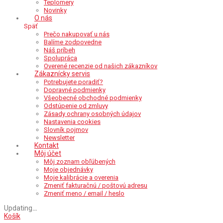
Teplomery
Novinky
O nás
Späť
Prečo nakupovať u nás
Balíme zodpovedne
Náš príbeh
Spolupráca
Overené recenzie od našich zákazníkov
Zákaznícky servis
Potrebujete poradiť?
Dopravné podmienky
Všeobecné obchodné podmienky
Odstúpenie od zmluvy
Zásady ochrany osobných údajov
Nastavenia cookies
Slovník pojmov
Newsletter
Kontakt
Môj účet
Môj zoznam obľúbených
Moje objednávky
Moje kalibrácie a overenia
Zmeniť fakturačnú / poštovú adresu
Zmeniť meno / email / heslo
Updating
…
Košík