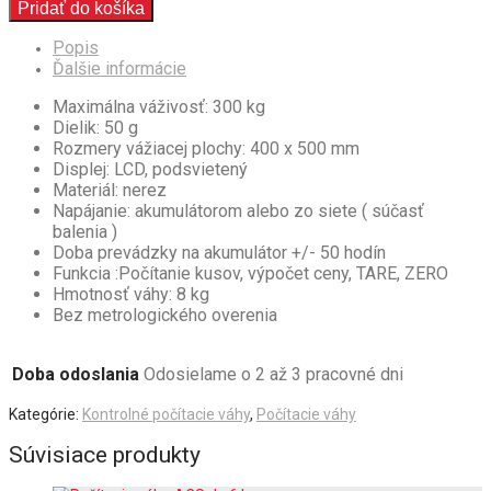
Pridať do košíka
Popis
Ďalšie informácie
Maximálna váživosť: 300 kg
Dielik: 50 g
Rozmery vážiacej plochy: 400 x 500 mm
Displej: LCD, podsvietený
Materiál: nerez
Napájanie: akumulátorom alebo zo siete ( súčasť
balenia )
Doba prevádzky na akumulátor +/- 50 hodín
Funkcia :Počítanie kusov, výpočet ceny, TARE, ZERO
Hmotnosť váhy: 8 kg
Bez metrologického overenia
Doba odoslania
Odosielame o 2 až 3 pracovné dni
Kategórie:
Kontrolné počítacie váhy
,
Počítacie váhy
Súvisiace produkty