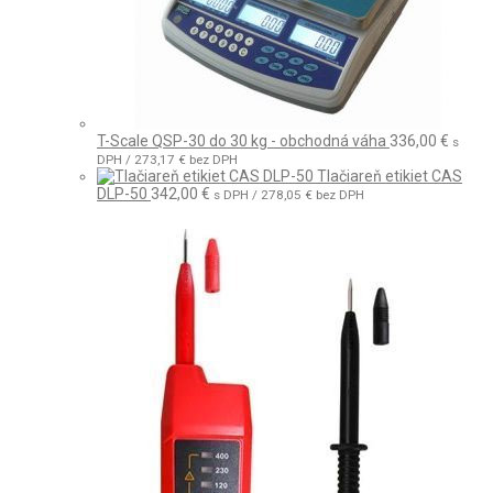
T-Scale QSP-30 do 30 kg - obchodná váha
336,00
€
s
DPH /
273,17
€
bez DPH
Tlačiareň etikiet CAS
DLP-50
342,00
€
s DPH /
278,05
€
bez DPH