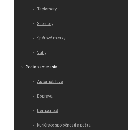
Teplomery
Silomery
Špárové mierky
Váhy
Podľa zamerania
Automobilové
Doprava
Domácnosť
Kuriérske spoločnosti a pošta