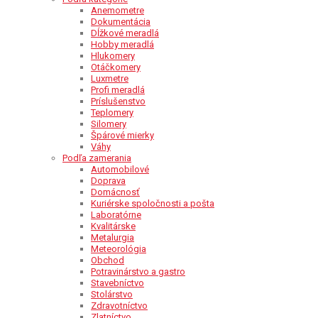
Anemometre
Dokumentácia
Dĺžkové meradlá
Hobby meradlá
Hlukomery
Otáčkomery
Luxmetre
Profi meradlá
Príslušenstvo
Teplomery
Silomery
Špárové mierky
Váhy
Podľa zamerania
Automobilové
Doprava
Domácnosť
Kuriérske spoločnosti a pošta
Laboratórne
Kvalitárske
Metalurgia
Meteorológia
Obchod
Potravinárstvo a gastro
Stavebníctvo
Stolárstvo
Zdravotníctvo
Zlatníctvo