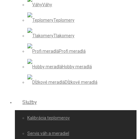
Váhy
Teplomery
Tlakomery
Profi meradlá
Hobby meradlá
Dĺžkové meradlá
Služby
Kalibrácia teplomerov
Servis váh a meradiel