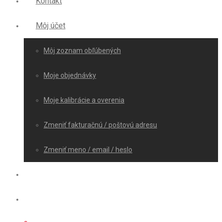
Kontakt
Môj účet
Môj zoznam obľúbených
Moje objednávky
Moje kalibrácie a overenia
Zmeniť fakturačnú / poštovú adresu
Zmeniť meno / email / heslo