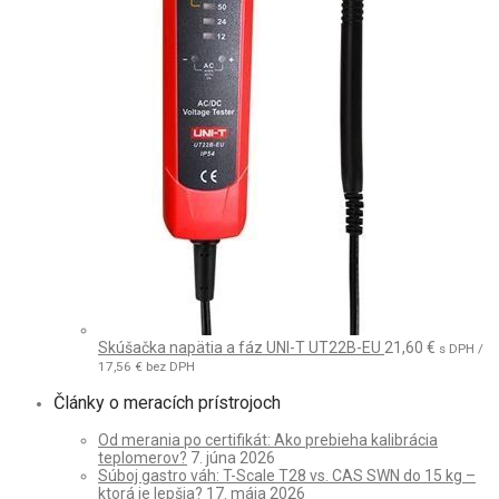
Skúšačka napätia a fáz UNI-T UT22B-EU
21,60
€
s DPH /
17,56
€
bez DPH
Články o meracích prístrojoch
Od merania po certifikát: Ako prebieha kalibrácia
teplomerov?
7. júna 2026
Súboj gastro váh: T-Scale T28 vs. CAS SWN do 15 kg –
ktorá je lepšia?
17. mája 2026