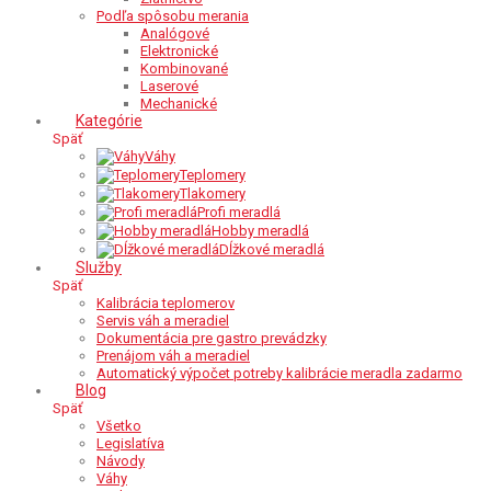
Podľa spôsobu merania
Analógové
Elektronické
Kombinované
Laserové
Mechanické
Kategórie
Späť
Váhy
Teplomery
Tlakomery
Profi meradlá
Hobby meradlá
Dĺžkové meradlá
Služby
Späť
Kalibrácia teplomerov
Servis váh a meradiel
Dokumentácia pre gastro prevádzky
Prenájom váh a meradiel
Automatický výpočet potreby kalibrácie meradla zadarmo
Blog
Späť
Všetko
Legislatíva
Návody
Váhy