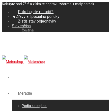
Nakúpte nad 75 € a získajte dopravu zdarma + malý darček
Potrebujete poradiť?
🔥Zľavy a špeciálne ponuky
Zistiť stav objednávky
Slovenčina
Čeština
Meradlá
Podľa kategórie