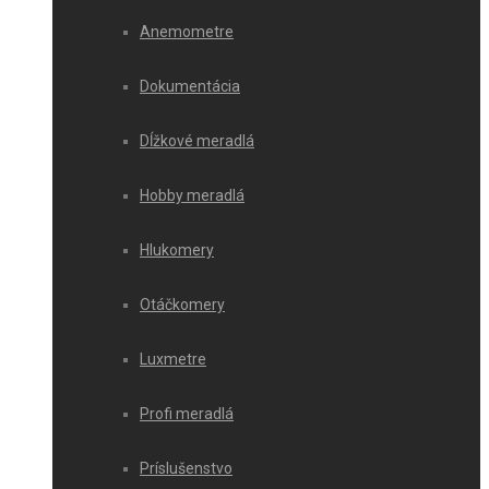
Anemometre
Dokumentácia
Dĺžkové meradlá
Hobby meradlá
Hlukomery
Otáčkomery
Luxmetre
Profi meradlá
Príslušenstvo