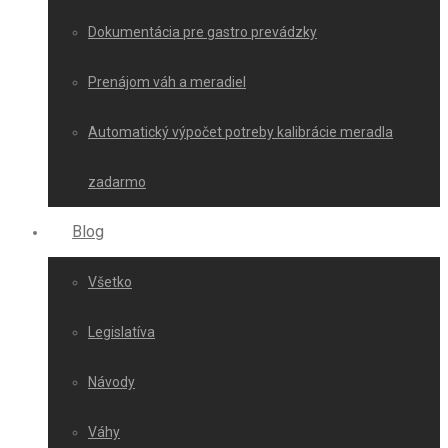
Dokumentácia pre gastro prevádzky
Prenájom váh a meradiel
Automatický výpočet potreby kalibrácie meradla
zadarmo
Blog
Všetko
Legislatíva
Návody
Váhy