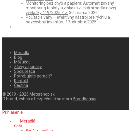
Monitoring bez chýb a papiera: Automatizovaný
monitoring teploty a vlhkosti v lekárni podľa novej
vyhlášky 419/2025 Z.z.
30. marca 2026
Počítacie váhy – efektívny nástroj pre rýchlu a
bezchybnú inventúru
17. októbra 2025
Meradlá
Blog
Môj účet
Zľavy a ponuky
Spolupráca
Potrebujete poradiť?
Kontakt
Čeština
© 2019 - 2026 Metershop.sk
O brand, eshop a bezpečnosť sa stará
Brandbonsai
Prihlásenie
Meradlá
Späť
Podľa kategórie