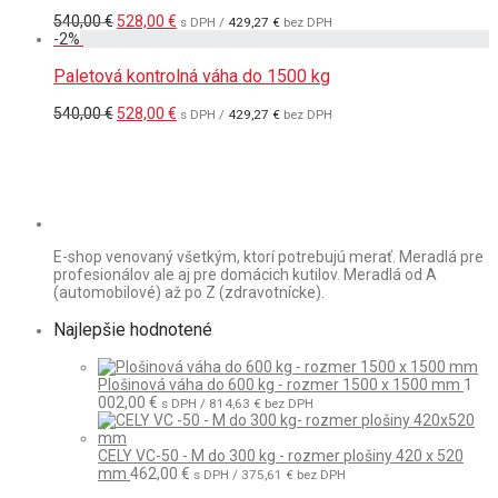
Pôvodná
Aktuálna
540,00
€
528,00
€
s DPH /
429,27
€
bez DPH
cena
cena
-
2
%
bola:
je:
540,00 €.
528,00 €.
Paletová kontrolná váha do 1500 kg
Pôvodná
Aktuálna
540,00
€
528,00
€
s DPH /
429,27
€
bez DPH
cena
cena
bola:
je:
540,00 €.
528,00 €.
E-shop venovaný všetkým, ktorí potrebujú merať. Meradlá pre
profesionálov ale aj pre domácich kutilov. Meradlá od A
(automobilové) až po Z (zdravotnícke).
Najlepšie hodnotené
Plošinová váha do 600 kg - rozmer 1500 x 1500 mm
1
002,00
€
s DPH /
814,63
€
bez DPH
CELY VC-50 - M do 300 kg - rozmer plošiny 420 x 520
mm
462,00
€
s DPH /
375,61
€
bez DPH