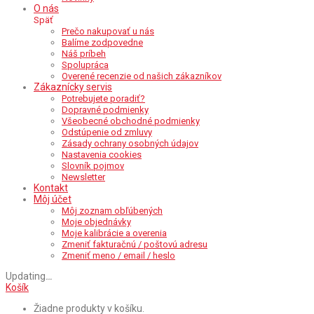
O nás
Späť
Prečo nakupovať u nás
Balíme zodpovedne
Náš príbeh
Spolupráca
Overené recenzie od našich zákazníkov
Zákaznícky servis
Potrebujete poradiť?
Dopravné podmienky
Všeobecné obchodné podmienky
Odstúpenie od zmluvy
Zásady ochrany osobných údajov
Nastavenia cookies
Slovník pojmov
Newsletter
Kontakt
Môj účet
Môj zoznam obľúbených
Moje objednávky
Moje kalibrácie a overenia
Zmeniť fakturačnú / poštovú adresu
Zmeniť meno / email / heslo
Updating
…
Košík
Žiadne produkty v košíku.