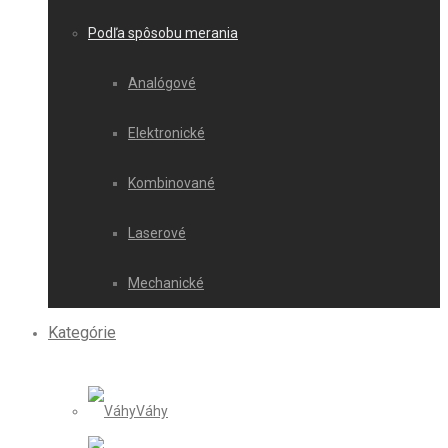
Podľa spôsobu merania
Analógové
Elektronické
Kombinované
Laserové
Mechanické
Kategórie
Váhy