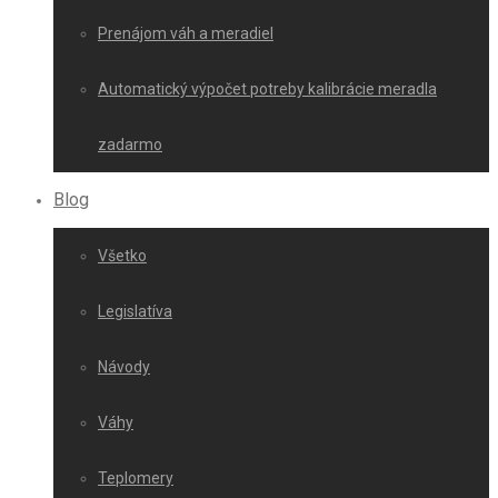
Prenájom váh a meradiel
Automatický výpočet potreby kalibrácie meradla
zadarmo
Blog
Všetko
Legislatíva
Návody
Váhy
Teplomery