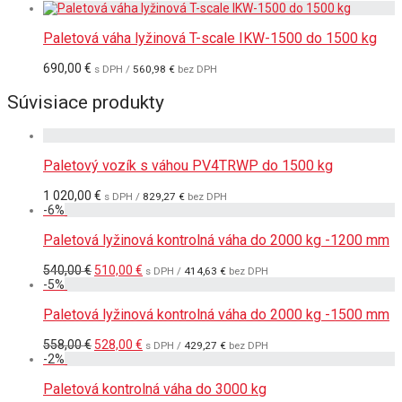
Paletová váha lyžinová T-scale IKW-1500 do 1500 kg
690,00
€
s DPH /
560,98
€
bez DPH
Súvisiace produkty
Paletový vozík s váhou PV4TRWP do 1500 kg
1 020,00
€
s DPH /
829,27
€
bez DPH
-
6
%
Paletová lyžinová kontrolná váha do 2000 kg -1200 mm
Pôvodná
Aktuálna
540,00
€
510,00
€
s DPH /
414,63
€
bez DPH
cena
cena
-
5
%
bola:
je:
540,00 €.
510,00 €.
Paletová lyžinová kontrolná váha do 2000 kg -1500 mm
Pôvodná
Aktuálna
558,00
€
528,00
€
s DPH /
429,27
€
bez DPH
cena
cena
-
2
%
bola:
je:
558,00 €.
528,00 €.
Paletová kontrolná váha do 3000 kg