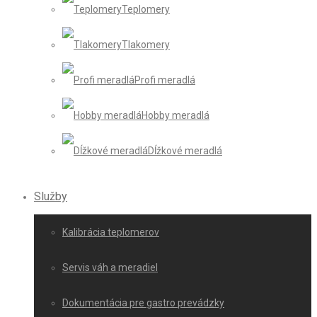
Teplomery
Tlakomery
Profi meradlá
Hobby meradlá
Dĺžkové meradlá
Služby
Kalibrácia teplomerov
Servis váh a meradiel
Dokumentácia pre gastro prevádzky