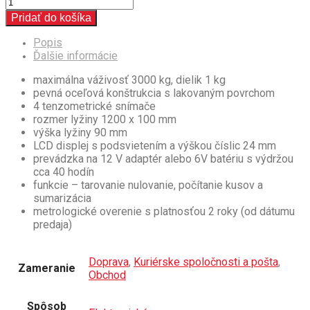
Pridať do košíka
Popis
Ďalšie informácie
maximálna váživosť 3000 kg, dielik 1 kg
pevná oceľová konštrukcia s lakovaným povrchom
4 tenzometrické snímače
rozmer lyžiny 1200 x 100 mm
výška lyžiny 90 mm
LCD displej s podsvietením a výškou číslic 24 mm
prevádzka na 12 V adaptér alebo 6V batériu s výdržou
cca 40 hodín
funkcie – tarovanie nulovanie, počítanie kusov a
sumarizácia
metrologické overenie s platnosťou 2 roky (od dátumu
predaja)
Doprava
,
Kuriérske spoločnosti a pošta
,
Zameranie
Obchod
Spôsob