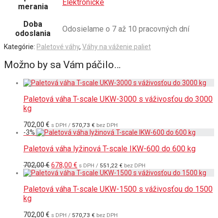
Elektronické
merania
Doba
Odosielame o 7 až 10 pracovných dní
odoslania
Kategórie:
Paletové váhy
,
Váhy na váženie paliet
Možno by sa Vám páčilo…
Paletová váha T-scale UKW-3000 s váživosťou do 3000
kg
702,00
€
s DPH /
570,73
€
bez DPH
-
3
%
Paletová váha lyžinová T-scale IKW-600 do 600 kg
Pôvodná
Aktuálna
702,00
€
678,00
€
s DPH /
551,22
€
bez DPH
cena
cena
bola:
je:
702,00 €.
678,00 €.
Paletová váha T-scale UKW-1500 s váživosťou do 1500
kg
702,00
€
s DPH /
570,73
€
bez DPH