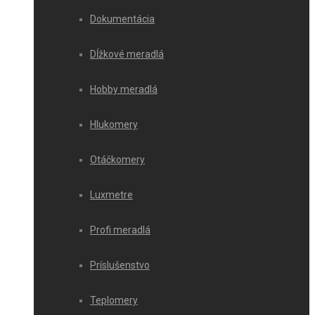
Dokumentácia
Dĺžkové meradlá
Hobby meradlá
Hlukomery
Otáčkomery
Luxmetre
Profi meradlá
Príslušenstvo
Teplomery