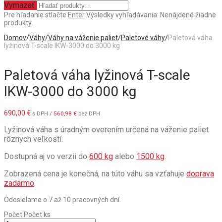
Vymazať
Pre hľadanie stlačte
Enter
Výsledky vyhľadávania:
Nenájdené žiadne
produkty.
Domov
/
Váhy
/
Váhy na váženie paliet
/
Paletové váhy
/
Paletová váha
lyžinová T-scale IKW-3000 do 3000 kg
Paletová váha lyžinová T-scale
IKW-3000 do 3000 kg
690,00
€
s DPH /
560,98
€
bez DPH
Lyžinová váha s úradným overením určená na váženie paliet
rôznych veľkostí.
Dostupná aj vo verzii do
600 kg
alebo
1500 kg
.
Zobrazená cena je konečná, na túto váhu sa vzťahuje
doprava
zadarmo
.
Odosielame o 7 až 10 pracovných dní.
Počet
Počet ks