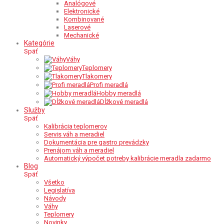
Analógové
Elektronické
Kombinované
Laserové
Mechanické
Kategórie
Späť
Váhy
Teplomery
Tlakomery
Profi meradlá
Hobby meradlá
Dĺžkové meradlá
Služby
Späť
Kalibrácia teplomerov
Servis váh a meradiel
Dokumentácia pre gastro prevádzky
Prenájom váh a meradiel
Automatický výpočet potreby kalibrácie meradla zadarmo
Blog
Späť
Všetko
Legislatíva
Návody
Váhy
Teplomery
Novinky