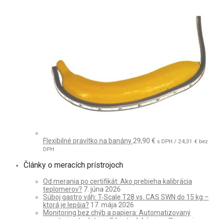
Flexibilné pravítko na banány
29,90
€
s DPH /
24,31
€
bez
DPH
Články o meracích prístrojoch
Od merania po certifikát: Ako prebieha kalibrácia
teplomerov?
7. júna 2026
Súboj gastro váh: T-Scale T28 vs. CAS SWN do 15 kg –
ktorá je lepšia?
17. mája 2026
Monitoring bez chýb a papiera: Automatizovaný