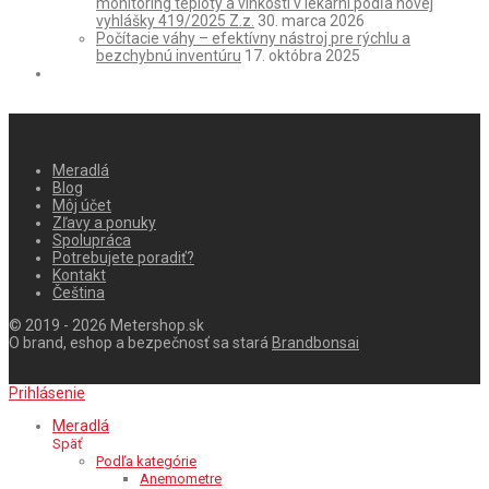
monitoring teploty a vlhkosti v lekárni podľa novej
vyhlášky 419/2025 Z.z.
30. marca 2026
Počítacie váhy – efektívny nástroj pre rýchlu a
bezchybnú inventúru
17. októbra 2025
Meradlá
Blog
Môj účet
Zľavy a ponuky
Spolupráca
Potrebujete poradiť?
Kontakt
Čeština
© 2019 - 2026 Metershop.sk
O brand, eshop a bezpečnosť sa stará
Brandbonsai
Prihlásenie
Meradlá
Späť
Podľa kategórie
Anemometre