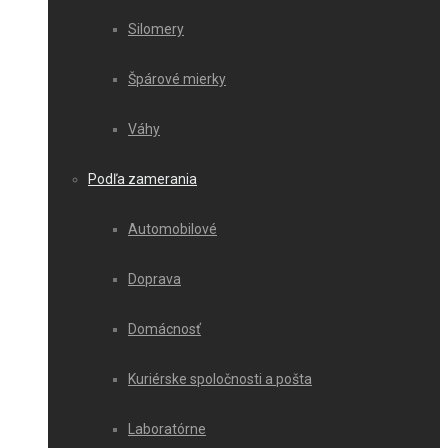
Silomery
Špárové mierky
Váhy
Podľa zamerania
Automobilové
Doprava
Domácnosť
Kuriérske spoločnosti a pošta
Laboratórne