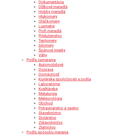
Dokumentácia
Dĺžkové meradlá
Hobby meradlá
Hlukomery
Otáčkomery
Luxmetre
Profi meradlá
Príslušenstvo
Teplomery
Silomery
Špárové mierky
Váhy
Podľa zamerania
Automobilové
Doprava
Domácnosť
Kuriérske spoločnosti a pošta
Laboratórne
Kvalitárske
Metalurgia
Meteorológia
Obchod
Potravinárstvo a gastro
Stavebníctvo
Stolárstvo
Zdravotníctvo
Zlatníctvo
Podľa spôsobu merania