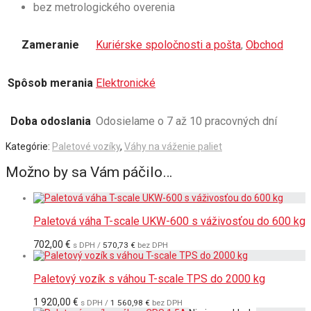
bez metrologického overenia
Zameranie
Kuriérske spoločnosti a pošta
,
Obchod
Spôsob merania
Elektronické
Doba odoslania
Odosielame o 7 až 10 pracovných dní
Kategórie:
Paletové vozíky
,
Váhy na váženie paliet
Možno by sa Vám páčilo…
Paletová váha T-scale UKW-600 s váživosťou do 600 kg
702,00
€
s DPH /
570,73
€
bez DPH
Paletový vozík s váhou T-scale TPS do 2000 kg
1 920,00
€
s DPH /
1 560,98
€
bez DPH