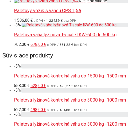
Paletový vozík s váhou CPS 1,5A
1 506,00
€
s DPH /
1 224,39
€
bez DPH
-
3
%
Paletová váha lyžinová T-scale IKW-600 do 600 kg
Pôvodná
Aktuálna
702,00
€
678,00
€
s DPH /
551,22
€
bez DPH
cena
cena
bola:
je:
Súvisiace produkty
702,00 €.
678,00 €.
-
5
%
Paletová lyžinová kontrolná váha do 1500 kg -1500 mm
Pôvodná
Aktuálna
558,00
€
528,00
€
s DPH /
429,27
€
bez DPH
cena
cena
-
5
%
bola:
je:
558,00 €.
528,00 €.
Paletová lyžinová kontrolná váha do 3000 kg -1000 mm
Pôvodná
Aktuálna
522,00
€
498,00
€
s DPH /
404,88
€
bez DPH
cena
cena
-
6
%
bola:
je:
522,00 €.
498,00 €.
Paletová lyžinová kontrolná váha do 3000 kg -1200 mm