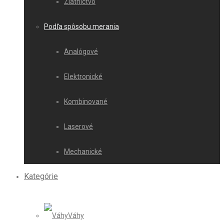
Zlatníctvo
Podľa spôsobu merania
Analógové
Elektronické
Kombinované
Laserové
Mechanické
Kategórie
Váhy