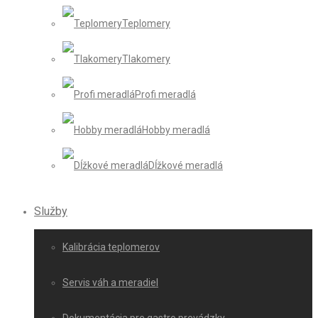
Teplomery
Tlakomery
Profi meradlá
Hobby meradlá
Dĺžkové meradlá
Služby
Kalibrácia teplomerov
Servis váh a meradiel