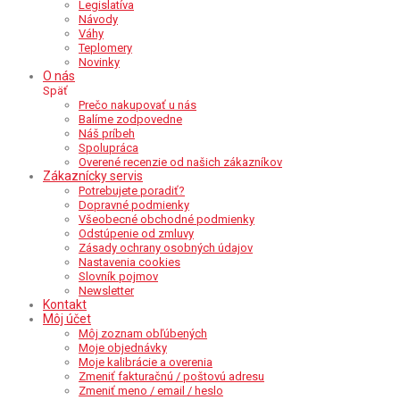
Legislatíva
Návody
Váhy
Teplomery
Novinky
O nás
Späť
Prečo nakupovať u nás
Balíme zodpovedne
Náš príbeh
Spolupráca
Overené recenzie od našich zákazníkov
Zákaznícky servis
Potrebujete poradiť?
Dopravné podmienky
Všeobecné obchodné podmienky
Odstúpenie od zmluvy
Zásady ochrany osobných údajov
Nastavenia cookies
Slovník pojmov
Newsletter
Kontakt
Môj účet
Môj zoznam obľúbených
Moje objednávky
Moje kalibrácie a overenia
Zmeniť fakturačnú / poštovú adresu
Zmeniť meno / email / heslo