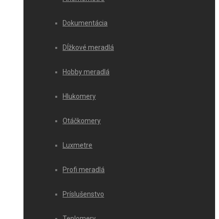
Dokumentácia
Dĺžkové meradlá
Hobby meradlá
Hlukomery
Otáčkomery
Luxmetre
Profi meradlá
Príslušenstvo
Teplomery