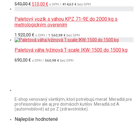
Pôvodná
Aktuálna
540,00
€
510,00
€
s DPH /
414,63
€
bez DPH
cena
cena
bola:
je:
540,00 €.
510,00 €.
Paletový vozík s váhou KPZ 71-9E do 2000 kg s
metrologickým overením
1 920,00
€
s DPH /
1 560,98
€
bez DPH
Paletová váha lyžinová T-scale IKW-1500 do 1500 kg
690,00
€
s DPH /
560,98
€
bez DPH
E-shop venovaný všetkým, ktorí potrebujú merať. Meradlá pre
profesionálov ale aj pre domácich kutilov. Meradlá od A
(automobilové) až po Z (zdravotnícke).
Najlepšie hodnotené