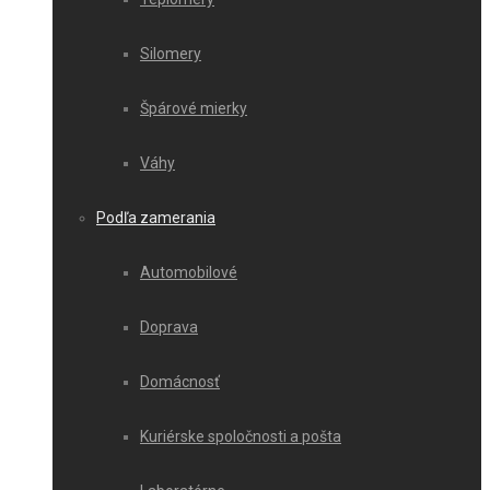
Silomery
Špárové mierky
Váhy
Podľa zamerania
Automobilové
Doprava
Domácnosť
Kuriérske spoločnosti a pošta