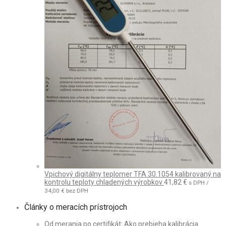
Vpichový digitálny teplomer TFA 30.1054 kalibrovaný na
kontrolu teploty chladených výrobkov
41,82
€
s DPH /
34,00
€
bez DPH
Články o meracích prístrojoch
Od merania po certifikát: Ako prebieha kalibrácia