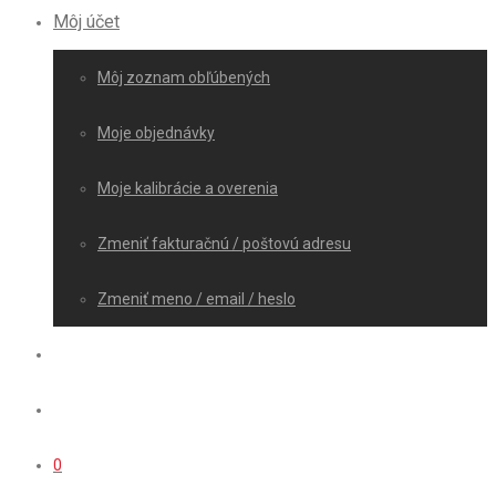
Môj účet
Môj zoznam obľúbených
Moje objednávky
Moje kalibrácie a overenia
Zmeniť fakturačnú / poštovú adresu
Zmeniť meno / email / heslo
0