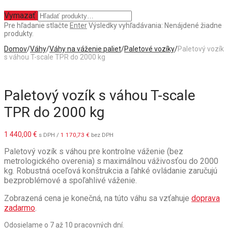
Vymazať
Pre hľadanie stlačte
Enter
Výsledky vyhľadávania:
Nenájdené žiadne
produkty.
Domov
/
Váhy
/
Váhy na váženie paliet
/
Paletové vozíky
/
Paletový vozík
s váhou T-scale TPR do 2000 kg
Paletový vozík s váhou T-scale
TPR do 2000 kg
1 440,00
€
s DPH /
1 170,73
€
bez DPH
Paletový vozík s váhou pre kontrolne váženie (bez
metrologického overenia) s maximálnou váživosťou do 2000
kg. Robustná oceľová konštrukcia a ľahké ovládanie zaručujú
bezproblémové a spoľahlivé váženie.
Zobrazená cena je konečná, na túto váhu sa vzťahuje
doprava
zadarmo
.
Odosielame o 7 až 10 pracovných dní.