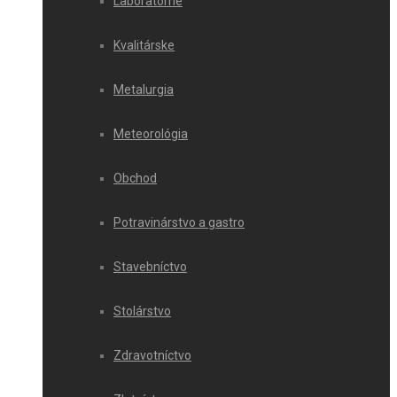
Laboratórne
Kvalitárske
Metalurgia
Meteorológia
Obchod
Potravinárstvo a gastro
Stavebníctvo
Stolárstvo
Zdravotníctvo