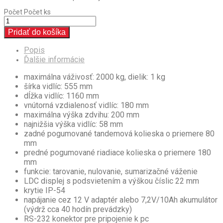
Počet
Počet ks
Pridať do košíka
Popis
Ďalšie informácie
maximálna váživosť: 2000 kg, dielik: 1 kg
šírka vidlíc: 555 mm
dĺžka vidlíc: 1160 mm
vnútorná vzdialenosť vidlíc: 180 mm
maximálna výška zdvihu: 200 mm
najnižšia výška vidlíc: 58 mm
zadné pogumované tandemová kolieska o priemere 80
mm
predné pogumované riadiace kolieska o priemere 180
mm
funkcie: tarovanie, nulovanie, sumarizačné váženie
LDC displej s podsvietením a výškou číslic 22 mm
krytie IP-54
napájanie cez 12 V adaptér alebo 7,2V/10Ah akumulátor
(výdrž cca 40 hodín prevádzky)
RS-232 konektor pre pripojenie k pc