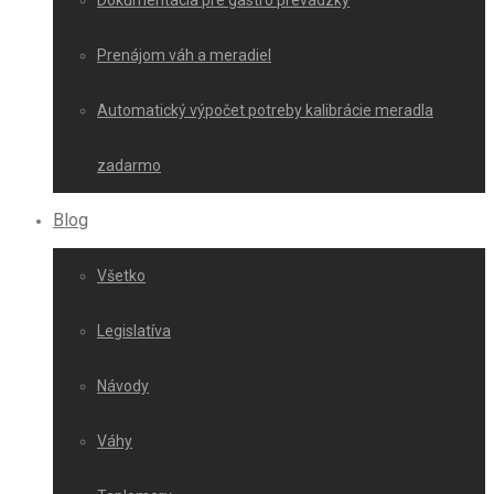
Dokumentácia pre gastro prevádzky
Prenájom váh a meradiel
Automatický výpočet potreby kalibrácie meradla
zadarmo
Blog
Všetko
Legislatíva
Návody
Váhy