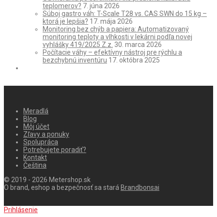
teplomerov?
7. júna 2026
Súboj gastro váh: T-Scale T28 vs. CAS SWN do 15 kg –
ktorá je lepšia?
17. mája 2026
Monitoring bez chýb a papiera: Automatizovaný
monitoring teploty a vlhkosti v lekárni podľa novej
vyhlášky 419/2025 Z.z.
30. marca 2026
Počítacie váhy – efektívny nástroj pre rýchlu a
bezchybnú inventúru
17. októbra 2025
Meradlá
Blog
Môj účet
Zľavy a ponuky
Spolupráca
Potrebujete poradiť?
Kontakt
Čeština
© 2019 - 2026 Metershop.sk
O brand, eshop a bezpečnosť sa stará
Brandbonsai
Prihlásenie