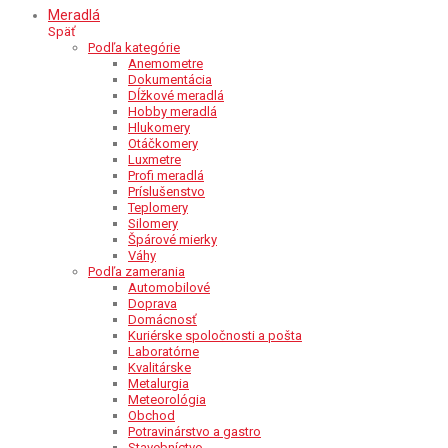
Meradlá
Späť
Podľa kategórie
Anemometre
Dokumentácia
Dĺžkové meradlá
Hobby meradlá
Hlukomery
Otáčkomery
Luxmetre
Profi meradlá
Príslušenstvo
Teplomery
Silomery
Špárové mierky
Váhy
Podľa zamerania
Automobilové
Doprava
Domácnosť
Kuriérske spoločnosti a pošta
Laboratórne
Kvalitárske
Metalurgia
Meteorológia
Obchod
Potravinárstvo a gastro
Stavebníctvo