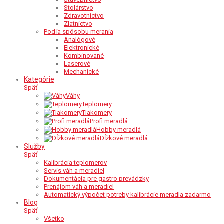
Stolárstvo
Zdravotníctvo
Zlatníctvo
Podľa spôsobu merania
Analógové
Elektronické
Kombinované
Laserové
Mechanické
Kategórie
Späť
Váhy
Teplomery
Tlakomery
Profi meradlá
Hobby meradlá
Dĺžkové meradlá
Služby
Späť
Kalibrácia teplomerov
Servis váh a meradiel
Dokumentácia pre gastro prevádzky
Prenájom váh a meradiel
Automatický výpočet potreby kalibrácie meradla zadarmo
Blog
Späť
Všetko