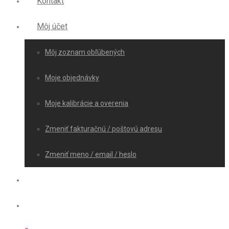
Kontakt
Môj účet
Môj zoznam obľúbených
Moje objednávky
Moje kalibrácie a overenia
Zmeniť fakturačnú / poštovú adresu
Zmeniť meno / email / heslo