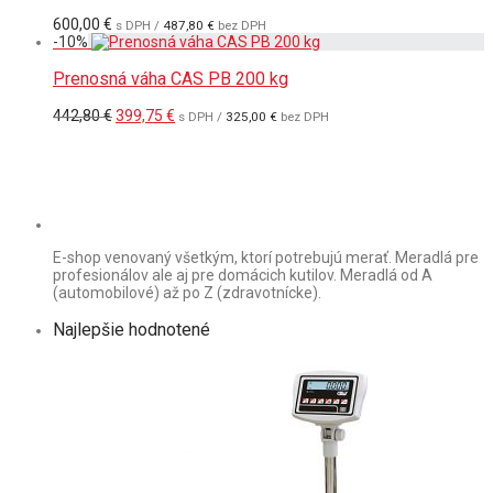
600,00
€
s DPH /
487,80
€
bez DPH
-
10
%
Prenosná váha CAS PB 200 kg
Pôvodná
Aktuálna
442,80
€
399,75
€
s DPH /
325,00
€
bez DPH
cena
cena
bola:
je:
442,80 €.
399,75 €.
E-shop venovaný všetkým, ktorí potrebujú merať. Meradlá pre
profesionálov ale aj pre domácich kutilov. Meradlá od A
(automobilové) až po Z (zdravotnícke).
Najlepšie hodnotené