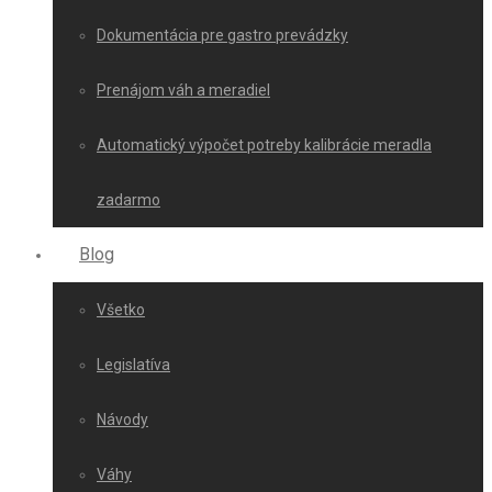
Dokumentácia pre gastro prevádzky
Prenájom váh a meradiel
Automatický výpočet potreby kalibrácie meradla
zadarmo
Blog
Všetko
Legislatíva
Návody
Váhy