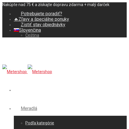
Nakúpte nad 75 € a získajte dopravu zdarma + malý darček
Potrebujete poradiť?
🔥Zľavy a špeciálne ponuky
Zistiť stav objednávky
Slovenčina
Čeština
Meradlá
Podľa kategórie