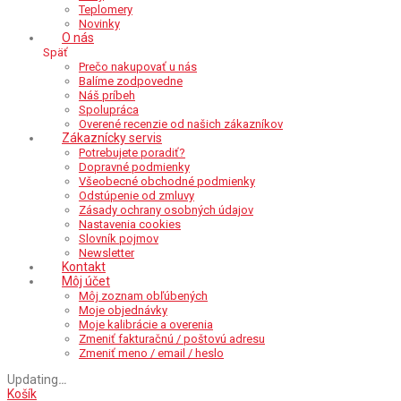
Teplomery
Novinky
O nás
Späť
Prečo nakupovať u nás
Balíme zodpovedne
Náš príbeh
Spolupráca
Overené recenzie od našich zákazníkov
Zákaznícky servis
Potrebujete poradiť?
Dopravné podmienky
Všeobecné obchodné podmienky
Odstúpenie od zmluvy
Zásady ochrany osobných údajov
Nastavenia cookies
Slovník pojmov
Newsletter
Kontakt
Môj účet
Môj zoznam obľúbených
Moje objednávky
Moje kalibrácie a overenia
Zmeniť fakturačnú / poštovú adresu
Zmeniť meno / email / heslo
Updating
…
Košík