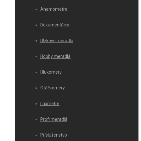
Anemometre
Dokumentácia
Dĺžkové meradlá
Hobby meradlá
Hlukomery
Otáčkomery
Luxmetre
Profi meradlá
Príslušenstvo