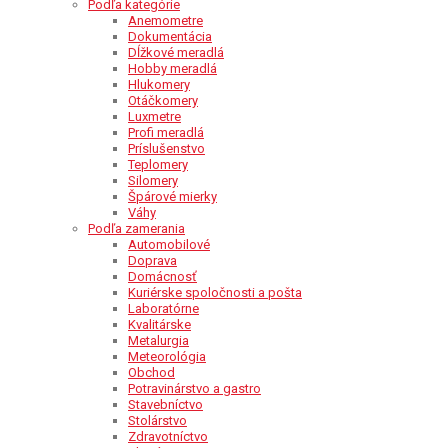
Podľa kategórie
Anemometre
Dokumentácia
Dĺžkové meradlá
Hobby meradlá
Hlukomery
Otáčkomery
Luxmetre
Profi meradlá
Príslušenstvo
Teplomery
Silomery
Špárové mierky
Váhy
Podľa zamerania
Automobilové
Doprava
Domácnosť
Kuriérske spoločnosti a pošta
Laboratórne
Kvalitárske
Metalurgia
Meteorológia
Obchod
Potravinárstvo a gastro
Stavebníctvo
Stolárstvo
Zdravotníctvo