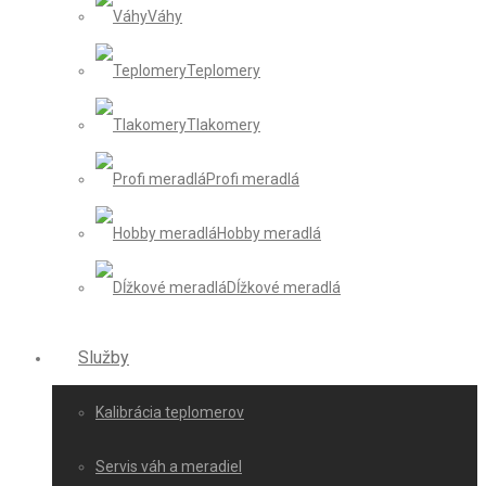
Váhy
Teplomery
Tlakomery
Profi meradlá
Hobby meradlá
Dĺžkové meradlá
Služby
Kalibrácia teplomerov
Servis váh a meradiel