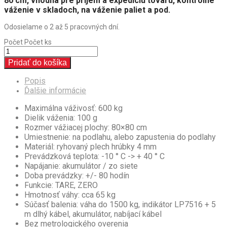
80 cm, vhodná pre príjem a expedíciu tovaru, kontrolne
váženie v skladoch, na váženie paliet a pod.
Odosielame o 2 až 5 pracovných dní.
Počet
Počet ks
Pridať do košíka
Popis
Ďalšie informácie
Maximálna váživosť: 600 kg
Dielik váženia: 100 g
Rozmer vážiacej plochy: 80×80 cm
Umiestnenie: na podlahu, alebo zapustenia do podlahy
Materiál: ryhovaný plech hrúbky 4 mm
Prevádzková teplota: -10 ° C -> + 40 ° C
Napájanie: akumulátor / zo siete
Doba prevádzky: +/- 80 hodín
Funkcie: TARE, ZERO
Hmotnosť váhy: cca 65 kg
Súčasť balenia: váha do 1500 kg, indikátor LP7516 + 5
m dlhý kábel, akumulátor, nabíjací kábel
Bez metrologického overenia