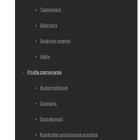
Teplomery
Silomery
Špárové mierky
Váhy
Podľa zamerania
Automobilové
Doprava
Domácnosť
Kuriérske spoločnosti a pošta