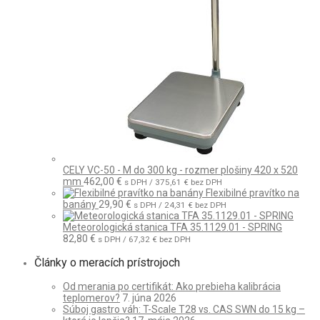
CELY VC-50 - M do 300 kg - rozmer plošiny 420 x 520
mm
462,00
€
s DPH /
375,61
€
bez DPH
Flexibilné pravítko na
banány
29,90
€
s DPH /
24,31
€
bez DPH
Meteorologická stanica TFA 35.1129.01 - SPRING
82,80
€
s DPH /
67,32
€
bez DPH
Články o meracích prístrojoch
Od merania po certifikát: Ako prebieha kalibrácia
teplomerov?
7. júna 2026
Súboj gastro váh: T-Scale T28 vs. CAS SWN do 15 kg –