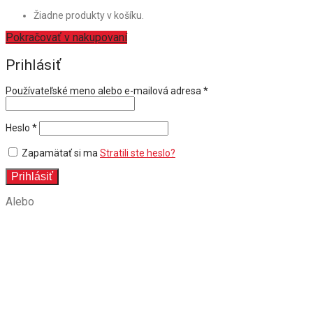
Žiadne produkty v košíku.
Pokračovať v nakupovaní
Prihlásiť
Povinné
Používateľské meno alebo e-mailová adresa
*
Povinné
Heslo
*
Zapamätať si ma
Stratili ste heslo?
Prihlásiť
Alebo
Vytvoriť účet
Registrovať sa
E-mailová adresa
*
Odkaz na nastavenie nového hesla bude odoslaný na váš email.