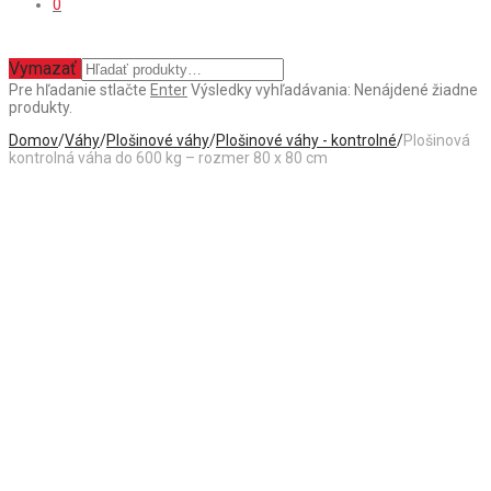
0
Vymazať
Pre hľadanie stlačte
Enter
Výsledky vyhľadávania:
Nenájdené žiadne
produkty.
Domov
/
Váhy
/
Plošinové váhy
/
Plošinové váhy - kontrolné
/
Plošinová
kontrolná váha do 600 kg – rozmer 80 x 80 cm