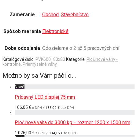
Zameranie
Obchod
,
Stavebníctvo
Spôsob merania
Elektronické
Doba odoslania
Odosielame o 2 až 5 pracovných dní
Katalógové číslo:
PVK600_80x80
Kategórie:
Plošinové váhy -
kontrolné
,
Priemyselné váhy
Možno by sa Vám páčilo…
Nové
Prídavný LED displej 75 mm
166,05
€
s DPH /
135,00
€
bez DPH
Plošinová váha do 3000 kg – rozmer 1200 x 1500 mm
1 026,00
€
s DPH /
834,15
€
bez DPH