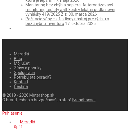
ktorá je lepšia?
17. mája 2026
Monitoring bez chýb a papiera: Automatizovaný
monitoring teploty a vlhkosti v lekárni podľa novej
vyhlášky 419/2025 Z.z.
30. marca 2026
Počítacie váhy – efektívny nástroj pre rýchlu a
bezchybnú inventúru
17. októbra 2025
Meradlá
Blog
Môj účet
Zľavy a ponuky
Spolupráca
Potrebujete poradiť?
Kontakt
Čeština
© 2019 - 2026 Metershop.sk
O brand, eshop a bezpečnosť sa stará
Brandbonsai
Prihlásenie
Meradlá
Späť