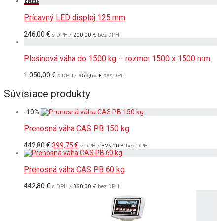
Nové
Prídavný LED displej 125 mm
246,00
€
s DPH /
200,00
€
bez DPH
Plošinová váha do 1500 kg – rozmer 1500 x 1500 mm
1 050,00
€
s DPH /
853,66
€
bez DPH
Súvisiace produkty
-
10
%
Prenosná váha CAS PB 150 kg
Pôvodná
Aktuálna
442,80
€
399,75
€
s DPH /
325,00
€
bez DPH
cena
cena
bola:
je:
442,80 €.
399,75 €.
Prenosná váha CAS PB 60 kg
442,80
€
s DPH /
360,00
€
bez DPH