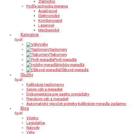
Zlatníctvo
Podľa spôsobu merania
Analógové
Elektronické
Kombinované
Laserové
Mechanické
Kategórie
Späť
Váhy
Teplomery
Tlakomery
Profi meradlá
Hobby meradlá
Dĺžkové meradlá
Služby
Späť
Kalibrácia teplomerov
Servis váh a meradiel
Dokumentácia pre gastro prevádzky
Prenájom váh a meradiel
Automatický výpočet potreby kalibrácie meradla zadarmo
Blog
Späť
Všetko
Legislatíva
Návody
Váhy