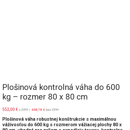
Plošinová kontrolná váha do 600
kg – rozmer 80 x 80 cm
552,00
€
s DPH /
448,78
€
bez DPH
Plošinová váha robustnej konštrukcie s maximálnou
váživosťou do 600 kg s rozmerom vážiacej plochy 80 x