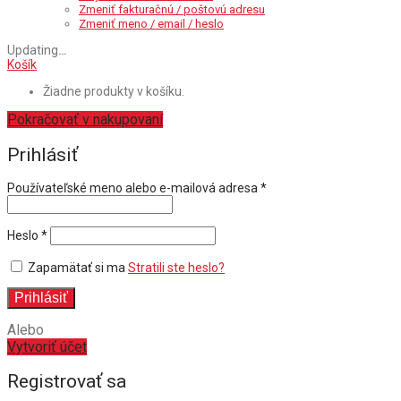
Zmeniť fakturačnú / poštovú adresu
Zmeniť meno / email / heslo
Updating
…
Košík
Žiadne produkty v košíku.
Pokračovať v nakupovaní
Prihlásiť
Povinné
Používateľské meno alebo e-mailová adresa
*
Povinné
Heslo
*
Zapamätať si ma
Stratili ste heslo?
Prihlásiť
Alebo
Vytvoriť účet
Registrovať sa