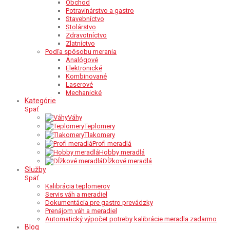
Obchod
Potravinárstvo a gastro
Stavebníctvo
Stolárstvo
Zdravotníctvo
Zlatníctvo
Podľa spôsobu merania
Analógové
Elektronické
Kombinované
Laserové
Mechanické
Kategórie
Späť
Váhy
Teplomery
Tlakomery
Profi meradlá
Hobby meradlá
Dĺžkové meradlá
Služby
Späť
Kalibrácia teplomerov
Servis váh a meradiel
Dokumentácia pre gastro prevádzky
Prenájom váh a meradiel
Automatický výpočet potreby kalibrácie meradla zadarmo
Blog