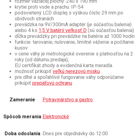
rozmer vážiacej plochy: 240 x 190 mm
krytie proti vode a prachu: IP-54
podsvietený LCD displej s výškou číslic 29 mm po
obidvoch stranách
prevádzka na 9V/300mA adaptér (je súčasťou balenia)
alebo 4 ks
1,5 V batérií veľkosť D
(sú súčasťou balenia)
dĺžka prevádzky pri prevádzke na batérie až 1000 hodín
funkcie: tarovanie, nulovanie, limitné váženie a počítanie
kusov
v cene váhy je metrologické overenie s platnosťou na 2
roky (od dátumu predaja),
EU certifikát zhody a evidenčná karta meradla.
možnosť prikúpiť
veľkú nerezovú misku
pre dlhé a spoľahlivé fungovanie váhy odporúčame
prikúpiť
prepäťovú ochranu
Zameranie
Potravinárstvo a gastro
Spôsob merania
Elektronické
Doba odoslania
Dnes pre objednávky do 12:00