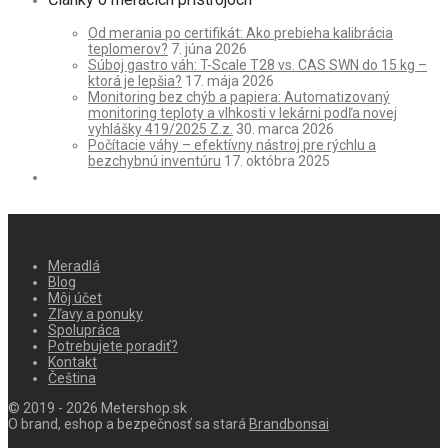
Od merania po certifikát: Ako prebieha kalibrácia
teplomerov?
7. júna 2026
Súboj gastro váh: T-Scale T28 vs. CAS SWN do 15 kg –
ktorá je lepšia?
17. mája 2026
Monitoring bez chýb a papiera: Automatizovaný
monitoring teploty a vlhkosti v lekárni podľa novej
vyhlášky 419/2025 Z.z.
30. marca 2026
Počítacie váhy – efektívny nástroj pre rýchlu a
bezchybnú inventúru
17. októbra 2025
Meradlá
Blog
Môj účet
Zľavy a ponuky
Spolupráca
Potrebujete poradiť?
Kontakt
Čeština
© 2019 - 2026 Metershop.sk
O brand, eshop a bezpečnosť sa stará
Brandbonsai