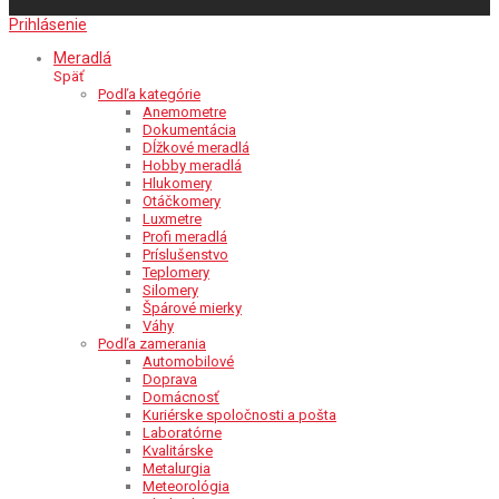
Prihlásenie
Meradlá
Späť
Podľa kategórie
Anemometre
Dokumentácia
Dĺžkové meradlá
Hobby meradlá
Hlukomery
Otáčkomery
Luxmetre
Profi meradlá
Príslušenstvo
Teplomery
Silomery
Špárové mierky
Váhy
Podľa zamerania
Automobilové
Doprava
Domácnosť
Kuriérske spoločnosti a pošta
Laboratórne
Kvalitárske
Metalurgia
Meteorológia