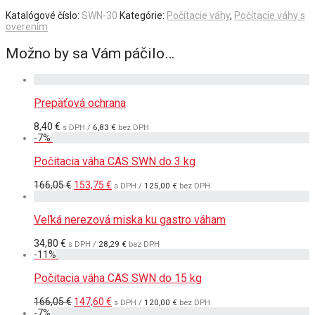
Katalógové číslo:
SWN-30
Kategórie:
Počítacie váhy
,
Počítacie váhy s
overením
Možno by sa Vám páčilo…
Prepäťová ochrana
8,40
€
s DPH /
6,83
€
bez DPH
-
7
%
Počitacia váha CAS SWN do 3 kg
Pôvodná
Aktuálna
166,05
€
153,75
€
s DPH /
125,00
€
bez DPH
cena
cena
bola:
je:
166,05 €.
153,75 €.
Veľká nerezová miska ku gastro váham
34,80
€
s DPH /
28,29
€
bez DPH
-
11
%
Počitacia váha CAS SWN do 15 kg
Pôvodná
Aktuálna
166,05
€
147,60
€
s DPH /
120,00
€
bez DPH
cena
cena
-
7
%