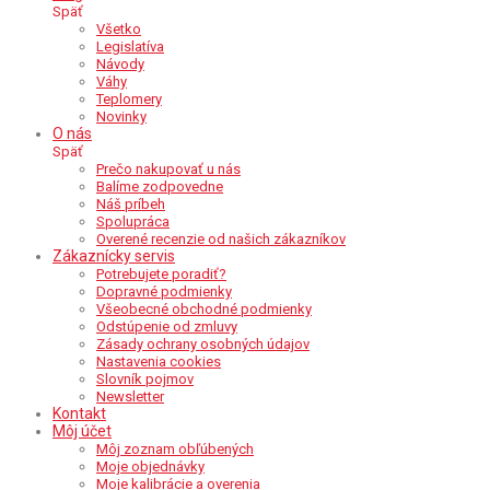
Späť
Všetko
Legislatíva
Návody
Váhy
Teplomery
Novinky
O nás
Späť
Prečo nakupovať u nás
Balíme zodpovedne
Náš príbeh
Spolupráca
Overené recenzie od našich zákazníkov
Zákaznícky servis
Potrebujete poradiť?
Dopravné podmienky
Všeobecné obchodné podmienky
Odstúpenie od zmluvy
Zásady ochrany osobných údajov
Nastavenia cookies
Slovník pojmov
Newsletter
Kontakt
Môj účet
Môj zoznam obľúbených
Moje objednávky
Moje kalibrácie a overenia