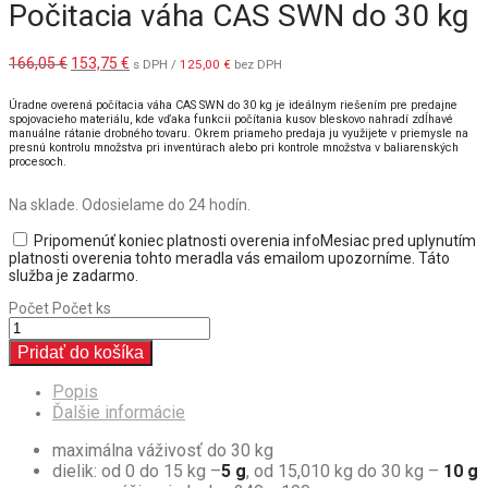
Počitacia váha CAS SWN do 30 kg
Pôvodná
Aktuálna
166,05
€
153,75
€
s DPH /
125,00
€
bez DPH
cena
cena
bola:
je:
Úradne overená počítacia váha CAS SWN do 30 kg je ideálnym riešením pre predajne
166,05 €.
153,75 €.
spojovacieho materiálu, kde vďaka funkcii počítania kusov bleskovo nahradí zdĺhavé
manuálne rátanie drobného tovaru. Okrem priameho predaja ju využijete v priemysle na
presnú kontrolu množstva pri inventúrach alebo pri kontrole množstva v baliarenských
procesoch.
Na sklade. Odosielame do 24 hodín.
Pripomenúť koniec platnosti overenia
info
Mesiac pred uplynutím
platnosti overenia tohto meradla vás emailom upozorníme. Táto
služba je zadarmo.
Počet
Počet ks
Pridať do košíka
Popis
Ďalšie informácie
maximálna váživosť do 30 kg
dielik: od 0 do 15 kg –
5 g
,
od
15,010 kg do 30 kg –
10 g