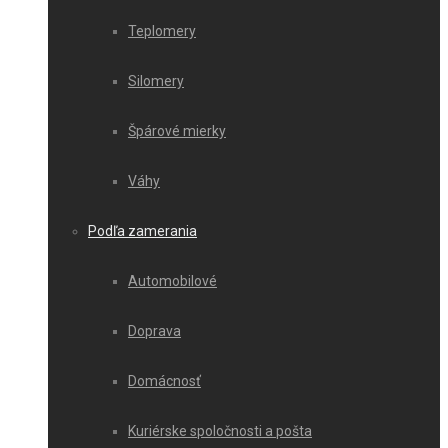
Teplomery
Silomery
Špárové mierky
Váhy
Podľa zamerania
Automobilové
Doprava
Domácnosť
Kuriérske spoločnosti a pošta