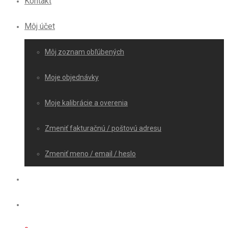
Kontakt
Môj účet
Môj zoznam obľúbených
Moje objednávky
Moje kalibrácie a overenia
Zmeniť fakturačnú / poštovú adresu
Zmeniť meno / email / heslo