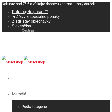
Nakúpte nad 75 € a získajte dopravu zdarma + malý darček
Potrebujete poradiť?
🔥Zľavy a špeciálne ponuky
Zistiť stav objednávky
Slovenčina
Čeština
Meradlá
Podľa kategórie