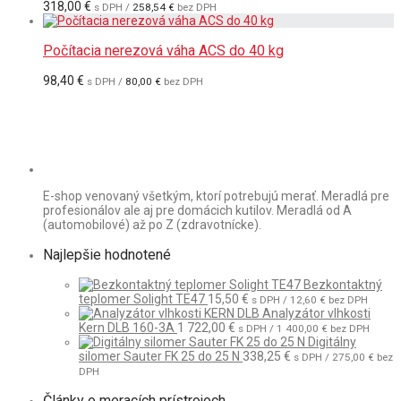
318,00
€
s DPH /
258,54
€
bez DPH
Počítacia nerezová váha ACS do 40 kg
98,40
€
s DPH /
80,00
€
bez DPH
E-shop venovaný všetkým, ktorí potrebujú merať. Meradlá pre
profesionálov ale aj pre domácich kutilov. Meradlá od A
(automobilové) až po Z (zdravotnícke).
Najlepšie hodnotené
Bezkontaktný
teplomer Solight TE47
15,50
€
s DPH /
12,60
€
bez DPH
Analyzátor vlhkosti
Kern DLB 160-3A
1 722,00
€
s DPH /
1 400,00
€
bez DPH
Digitálny
silomer Sauter FK 25 do 25 N
338,25
€
s DPH /
275,00
€
bez
DPH
Články o meracích prístrojoch