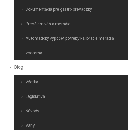
Dokumentácia pre gastro prevádzky
Prenájom váh a meradiel
Automatický výpočet potreby kalibrácie meradla
zadarmo
Blog
Všetko
Legislatíva
Návody
Váhy