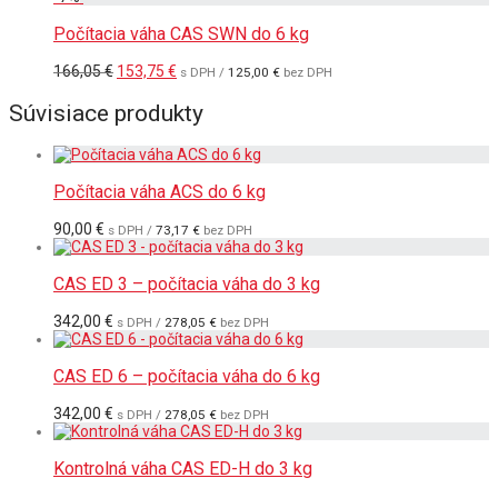
bola:
je:
166,05 €.
147,60 €.
Počítacia váha CAS SWN do 6 kg
Pôvodná
Aktuálna
166,05
€
153,75
€
s DPH /
125,00
€
bez DPH
cena
cena
bola:
je:
Súvisiace produkty
166,05 €.
153,75 €.
Počítacia váha ACS do 6 kg
90,00
€
s DPH /
73,17
€
bez DPH
CAS ED 3 – počítacia váha do 3 kg
342,00
€
s DPH /
278,05
€
bez DPH
CAS ED 6 – počítacia váha do 6 kg
342,00
€
s DPH /
278,05
€
bez DPH
Kontrolná váha CAS ED-H do 3 kg