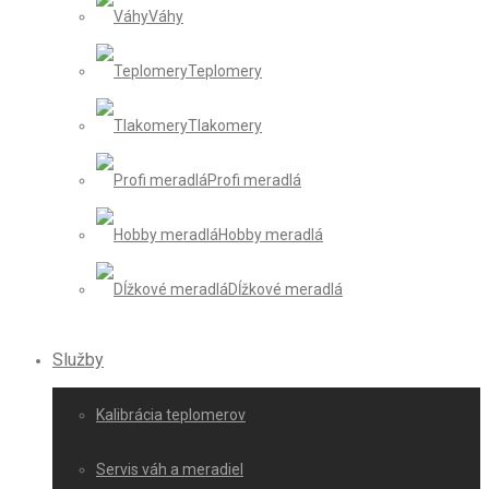
Váhy
Teplomery
Tlakomery
Profi meradlá
Hobby meradlá
Dĺžkové meradlá
Služby
Kalibrácia teplomerov
Servis váh a meradiel