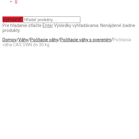
0
Vymazať
Pre hľadanie stlačte
Enter
Výsledky vyhľadávania:
Nenájdené žiadne
produkty.
Domov
/
Váhy
/
Počítacie váhy
/
Počítacie váhy s overením
/
Počitacia
váha CAS SWN do 30 kg