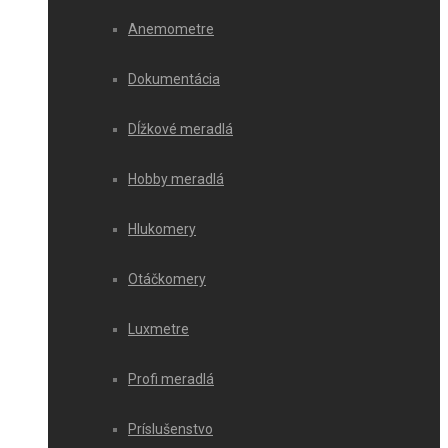
Anemometre
Dokumentácia
Dĺžkové meradlá
Hobby meradlá
Hlukomery
Otáčkomery
Luxmetre
Profi meradlá
Príslušenstvo