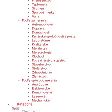
Príslušenstvo
Teplomery
Silomery
Špárové mierky
Váhy
Podľa zamerania
Automobilové
Doprava
Domácnosť
Kuriérske spoločnosti a pošta
Laboratórne
Kvalitárske
Metalurgia
Meteorológia
Obchod
Potravinárstvo a gastro
Stavebníctvo
Stolárstvo
Zdravotníctvo
Zlatníctvo
Podľa spôsobu merania
Analógové
Elektronické
Kombinované
Laserové
Mechanické
Kategórie
Späť