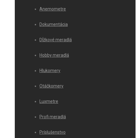
Anemometre
Dokumentácia
Dĺžkové meradlá
Hobby meradlá
Hlukomery
Otáčkomery
Luxmetre
Profi meradlá
Príslušenstvo