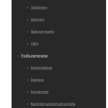
Teplomery
Silomery
Špárové mierky
Váhy
Podľa zamerania
Automobilové
Doprava
Domácnosť
Kuriérske spoločnosti a pošta