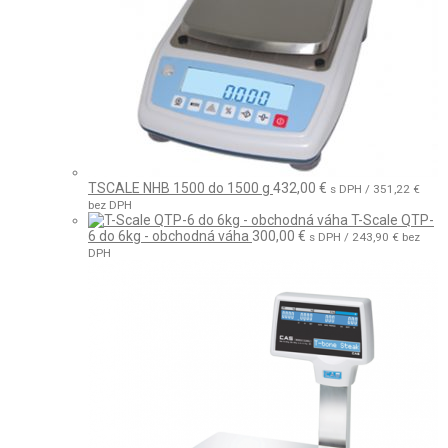
TSCALE NHB 1500 do 1500 g
432,00
€
s DPH /
351,22
€
bez DPH
T-Scale QTP-
6 do 6kg - obchodná váha
300,00
€
s DPH /
243,90
€
bez
DPH