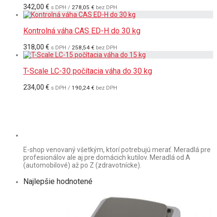
342,00
€
s DPH /
278,05
€
bez DPH
Kontrolná váha CAS ED-H do 30 kg
318,00
€
s DPH /
258,54
€
bez DPH
T-Scale LC-30 počítacia váha do 30 kg
234,00
€
s DPH /
190,24
€
bez DPH
E-shop venovaný všetkým, ktorí potrebujú merať. Meradlá pre
profesionálov ale aj pre domácich kutilov. Meradlá od A
(automobilové) až po Z (zdravotnícke).
Najlepšie hodnotené