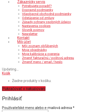
Zákaznícky servis
Potrebujete poradiť?
Dopravné podmienky
Všeobecné obchodné podmienky
Odstúpenie od zmluvy
Zásady ochrany osobných údajov
Nastavenia cookies
Slovník pojmov
Newsletter
Kontakt
Môj účet
Môj zoznam obľúbených
Moje objednávky
Moje kalibrácie a overenia
Zmeniť fakturačnú / poštovú adresu
Zmeniť meno / email / heslo
Updating
…
Košík
Žiadne produkty v košíku.
Pokračovať v nakupovaní
Prihlásiť
Povinné
Používateľské meno alebo e-mailová adresa
*