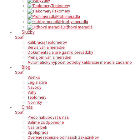
Váhy
Teplomery
Tlakomery
Profi meradlá
Hobby meradlá
Dĺžkové meradlá
Služby
Späť
Kalibrácia teplomerov
Servis váh a meradiel
Dokumentácia pre gastro prevádzky
Prenájom váh a meradiel
Automatický výpočet potreby kalibrácie meradla zadarmo
Blog
Späť
Všetko
Legislatíva
Návody
Váhy
Teplomery
Novinky
O nás
Späť
Prečo nakupovať u nás
Balíme zodpovedne
Náš príbeh
Spolupráca
Overené recenzie od našich zákazníkov