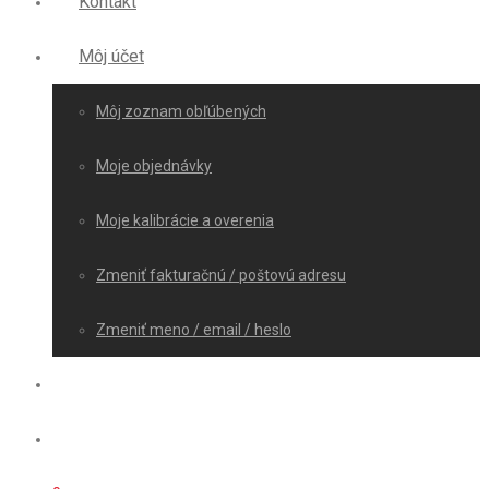
Kontakt
Môj účet
Môj zoznam obľúbených
Moje objednávky
Moje kalibrácie a overenia
Zmeniť fakturačnú / poštovú adresu
Zmeniť meno / email / heslo