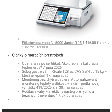
Etiketovacia váha CL 5000 Junior R 15
1 416,00
€
s DPH /
1 151,22
€
bez DPH
Články o meracích prístrojoch
Od merania po certifikát: Ako prebieha kalibrácia
teplomerov?
7. júna 2026
Súboj gastro váh: T-Scale T28 vs. CAS SWN do 15 kg –
ktorá je lepšia?
17. mája 2026
Monitoring bez chýb a papiera: Automatizovaný
monitoring teploty a vlhkosti v lekárni podľa novej
vyhlášky 419/2025 Z.z.
30. marca 2026
Počítacie váhy – efektívny nástroj pre rýchlu a
bezchybnú inventúru
17. októbra 2025