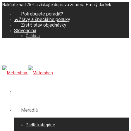
Nakúpte nad 75 € a získajte dopravu zdarma + malý darček
Potrebujete poradiť?
🔥Zľavy a špeciálne ponuky
Zistiť stav objednávky
Slovenčina
Čeština
Meradlá
Podľa kategórie