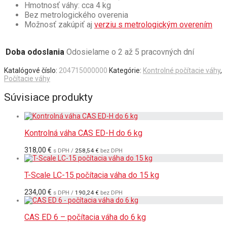
Hmotnosť váhy: cca 4 kg
Bez metrologického overenia
Možnosť zakúpiť aj
verziu s metrologickým overením
Doba odoslania
Odosielame o 2 až 5 pracovných dní
Katalógové číslo:
204715000000
Kategórie:
Kontrolné počítacie váhy
,
Počítacie váhy
Súvisiace produkty
Kontrolná váha CAS ED-H do 6 kg
318,00
€
s DPH /
258,54
€
bez DPH
T-Scale LC-15 počítacia váha do 15 kg
234,00
€
s DPH /
190,24
€
bez DPH
CAS ED 6 – počítacia váha do 6 kg