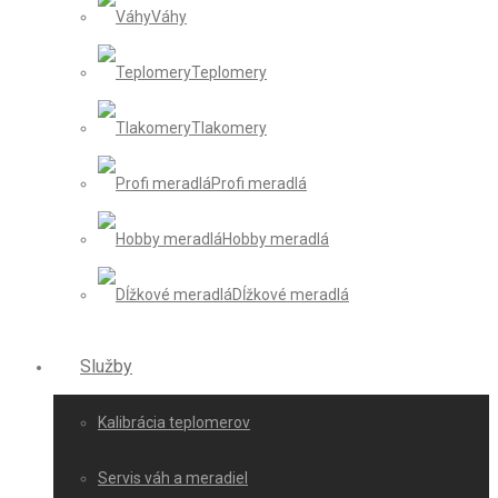
Váhy
Teplomery
Tlakomery
Profi meradlá
Hobby meradlá
Dĺžkové meradlá
Služby
Kalibrácia teplomerov
Servis váh a meradiel