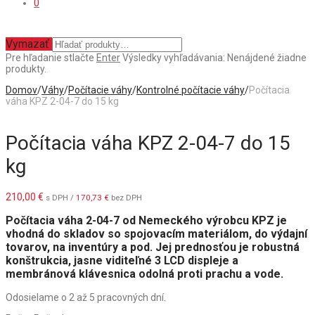
0
Vymazať
Pre hľadanie stlačte
Enter
Výsledky vyhľadávania:
Nenájdené žiadne
produkty.
Domov
/
Váhy
/
Počítacie váhy
/
Kontrolné počítacie váhy
/
Počítacia
váha KPZ 2-04-7 do 15 kg
Počítacia váha KPZ 2-04-7 do 15
kg
210,00
€
s DPH /
170,73
€
bez DPH
Počítacia váha 2-04-7 od Nemeckého výrobcu KPZ je
vhodná do skladov so spojovacím materiálom, do výdajní
tovarov, na inventúry a pod. Jej prednosťou je robustná
konštrukcia, jasne viditeľné 3 LCD displeje a
membránová klávesnica odolná proti prachu a vode.
Odosielame o 2 až 5 pracovných dní.