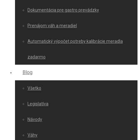
Dokumentácia pre gastro prevádzky
Prenájom váh a meradiel
Automatický výpočet potreby kalibrácie meradla
zadarmo
Blog
Všetko
Legislatíva
Návody
Váhy