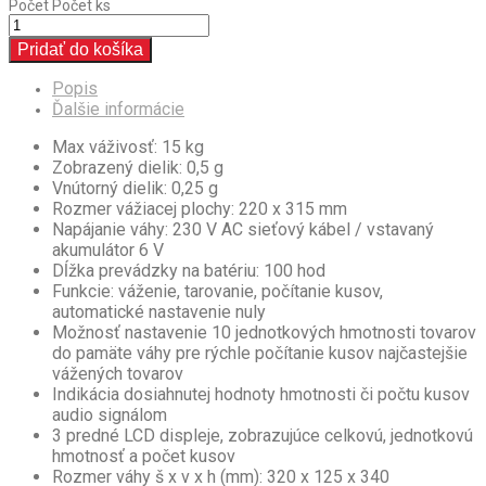
Počet
Počet ks
Pridať do košíka
Popis
Ďalšie informácie
Max váživosť: 15 kg
Zobrazený dielik: 0,5 g
Vnútorný dielik: 0,25 g
Rozmer vážiacej plochy: 220 x 315 mm
Napájanie váhy: 230 V AC sieťový kábel / vstavaný
akumulátor 6 V
Dĺžka prevádzky na batériu: 100 hod
Funkcie: váženie, tarovanie, počítanie kusov,
automatické nastavenie nuly
Možnosť nastavenie 10 jednotkových hmotnosti tovarov
do pamäte váhy pre rýchle počítanie kusov najčastejšie
vážených tovarov
Indikácia dosiahnutej hodnoty hmotnosti či počtu kusov
audio signálom
3 predné LCD displeje, zobrazujúce celkovú, jednotkovú
hmotnosť a počet kusov
Rozmer váhy š x v x h (mm): 320 x 125 x 340