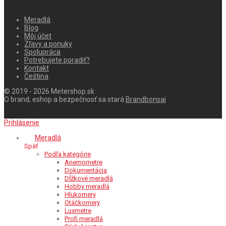
Meradlá
Blog
Môj účet
Zľavy a ponuky
Spolupráca
Potrebujete poradiť?
Kontakt
Čeština
© 2019 - 2026 Metershop.sk
O brand, eshop a bezpečnosť sa stará
Brandbonsai
Prihlásenie
Meradlá
Späť
Podľa kategórie
Anemometre
Dokumentácia
Dĺžkové meradlá
Hobby meradlá
Hlukomery
Otáčkomery
Luxmetre
Profi meradlá