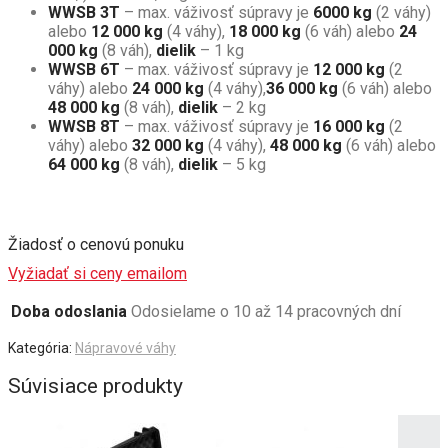
WWSB 3T
– max. váživosť súpravy je
6000 kg
(2 váhy)
alebo
12 000 kg
(4 váhy),
18 000 kg
(6 váh) alebo
24
000 kg
(8 váh),
dielik
– 1 kg
WWSB 6T
– max. váživosť súpravy je
12
000 kg
(2
váhy) alebo
24 000 kg
(4 váhy),
36 000 kg
(6 váh) alebo
48 000 kg
(8 váh),
dielik
– 2 kg
WWSB 8T
– max. váživosť súpravy je
16
000 kg
(2
váhy) alebo
32 000 kg
(4 váhy),
48 000 kg
(6 váh) alebo
64 000 kg
(8 váh),
dielik
– 5 kg
Žiadosť o cenovú ponuku
Vyžiadať si ceny emailom
Doba odoslania
Odosielame o 10 až 14 pracovných dní
Kategória:
Nápravové váhy
Súvisiace produkty