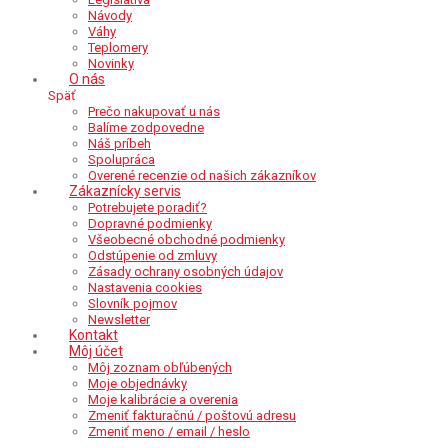
Návody
Váhy
Teplomery
Novinky
O nás
Späť
Prečo nakupovať u nás
Balíme zodpovedne
Náš príbeh
Spolupráca
Overené recenzie od našich zákazníkov
Zákaznícky servis
Potrebujete poradiť?
Dopravné podmienky
Všeobecné obchodné podmienky
Odstúpenie od zmluvy
Zásady ochrany osobných údajov
Nastavenia cookies
Slovník pojmov
Newsletter
Kontakt
Môj účet
Môj zoznam obľúbených
Moje objednávky
Moje kalibrácie a overenia
Zmeniť fakturačnú / poštovú adresu
Zmeniť meno / email / heslo