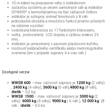
10 m kábel na prepojenie váhy s indikátorom
súčasťou systému je okrem samotných váh aj indikátor
DFWKRP s termotlačiarňou na tlač vážiacich lístkov
indikátor je schopný snímať hmotnosti z 8 váh
jednoduchá obsluha a množstvo funkcií priamo určených
na váženie vozidiel
vodotesná klávesnica so 17 funkčnými klávesami,
veľký, podsvietený LCD displej s výškou znakov 25
mm,
indikátor je umiestnený v pevnom plastovom kufríku
možnosť kalibračného certifikátu alebo metrologického
overenia (len v prípade súpravy 4 a viac váh )
Dostupné verzie
WWSB 600
– max. váživosť súpravy je
1200 kg
(2 váhy)
,
2400 kg
(4 váhy),
3600 kg
(6 váh),
4800 kg
(8 váh),
dielik
– 0,2 kg
WWSB 1500
– max. váživosť súpravy je
3000 kg
(2
váhy)
6000
kg
(4 váhy),
9000 kg
( 6 váh ),
12 000 kg
(8
váh , )
dielik
– 0,5 kg