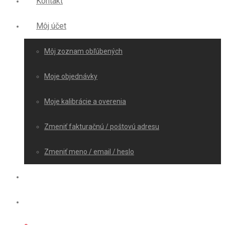
Kontakt
Môj účet
Môj zoznam obľúbených
Moje objednávky
Moje kalibrácie a overenia
Zmeniť fakturačnú / poštovú adresu
Zmeniť meno / email / heslo