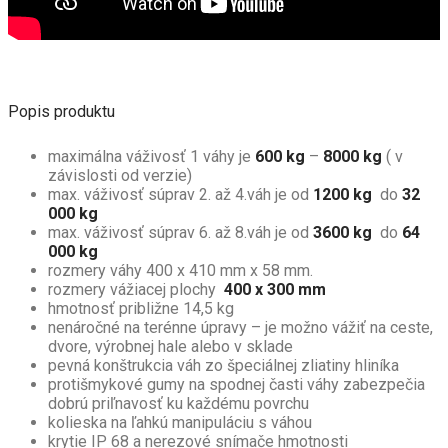
Popis produktu
maximálna váživosť 1 váhy je
600 kg
–
8000 kg
( v
závislosti od verzie)
max. váživosť súprav 2. až 4.váh je od
1200 kg
do
32
000 kg
max. váživosť súprav 6. až 8.váh je od
3600 kg
do
64
000 kg
rozmery váhy 400 x 410 mm x 58 mm.
rozmery vážiacej plochy
400 x 300 mm
hmotnosť približne 14,5 kg
nenáročné na terénne úpravy – je možno vážiť na ceste,
dvore, výrobnej hale alebo v sklade
pevná konštrukcia váh zo špeciálnej zliatiny hliníka
protišmykové gumy na spodnej časti váhy zabezpečia
dobrú priľnavosť ku každému povrchu
kolieska na ľahkú manipuláciu s váhou
krytie IP 68 a nerezové snímače hmotnosti