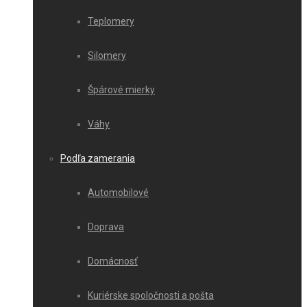
Teplomery
Silomery
Špárové mierky
Váhy
Podľa zamerania
Automobilové
Doprava
Domácnosť
Kuriérske spoločnosti a pošta