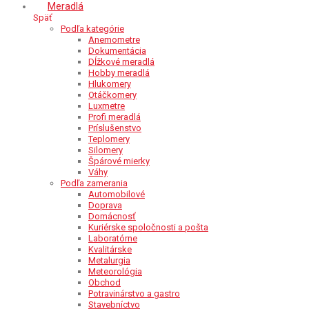
Meradlá
Späť
Podľa kategórie
Anemometre
Dokumentácia
Dĺžkové meradlá
Hobby meradlá
Hlukomery
Otáčkomery
Luxmetre
Profi meradlá
Príslušenstvo
Teplomery
Silomery
Špárové mierky
Váhy
Podľa zamerania
Automobilové
Doprava
Domácnosť
Kuriérske spoločnosti a pošta
Laboratórne
Kvalitárske
Metalurgia
Meteorológia
Obchod
Potravinárstvo a gastro
Stavebníctvo