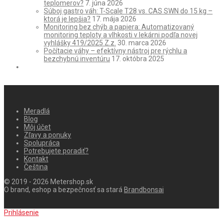
teplomerov?
7. júna 2026
Súboj gastro váh: T-Scale T28 vs. CAS SWN do 15 kg –
ktorá je lepšia?
17. mája 2026
Monitoring bez chýb a papiera: Automatizovaný
monitoring teploty a vlhkosti v lekárni podľa novej
vyhlášky 419/2025 Z.z.
30. marca 2026
Počítacie váhy – efektívny nástroj pre rýchlu a
bezchybnú inventúru
17. októbra 2025
Meradlá
Blog
Môj účet
Zľavy a ponuky
Spolupráca
Potrebujete poradiť?
Kontakt
Čeština
© 2019 - 2026 Metershop.sk
O brand, eshop a bezpečnosť sa stará
Brandbonsai
Prihlásenie