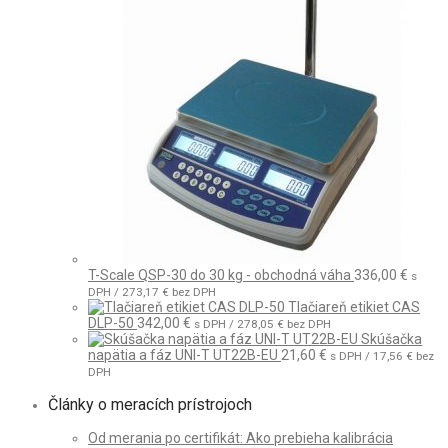
T-Scale QSP-30 do 30 kg - obchodná váha
336,00
€
s
DPH /
273,17
€
bez DPH
Tlačiareň etikiet CAS
DLP-50
342,00
€
s DPH /
278,05
€
bez DPH
Skúšačka
napätia a fáz UNI-T UT22B-EU
21,60
€
s DPH /
17,56
€
bez
DPH
Články o meracích prístrojoch
Od merania po certifikát: Ako prebieha kalibrácia