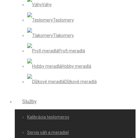
Váhy
Teplomery
Tlakomery
Profi meradlá
Hobby meradlá
Dĺžkové meradlá
Služby
Kalibrácia teplomerov
Servis váh a meradiel