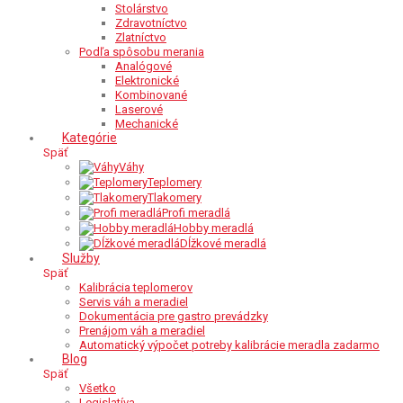
Stolárstvo
Zdravotníctvo
Zlatníctvo
Podľa spôsobu merania
Analógové
Elektronické
Kombinované
Laserové
Mechanické
Kategórie
Späť
Váhy
Teplomery
Tlakomery
Profi meradlá
Hobby meradlá
Dĺžkové meradlá
Služby
Späť
Kalibrácia teplomerov
Servis váh a meradiel
Dokumentácia pre gastro prevádzky
Prenájom váh a meradiel
Automatický výpočet potreby kalibrácie meradla zadarmo
Blog
Späť
Všetko
Legislatíva