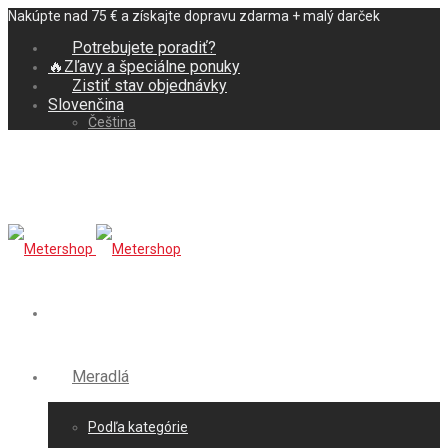
Nakúpte nad 75 € a získajte dopravu zdarma + malý darček
Potrebujete poradiť?
🔥Zľavy a špeciálne ponuky
Zistiť stav objednávky
Slovenčina
Čeština
Meradlá
Podľa kategórie