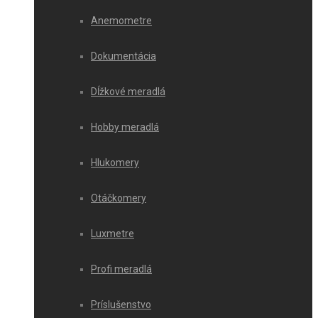
Anemometre
Dokumentácia
Dĺžkové meradlá
Hobby meradlá
Hlukomery
Otáčkomery
Luxmetre
Profi meradlá
Príslušenstvo