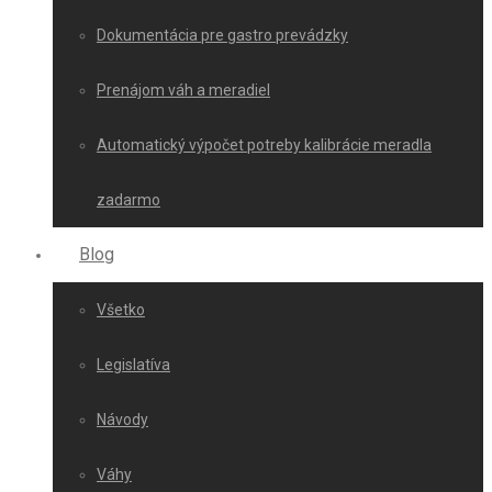
Dokumentácia pre gastro prevádzky
Prenájom váh a meradiel
Automatický výpočet potreby kalibrácie meradla
zadarmo
Blog
Všetko
Legislatíva
Návody
Váhy