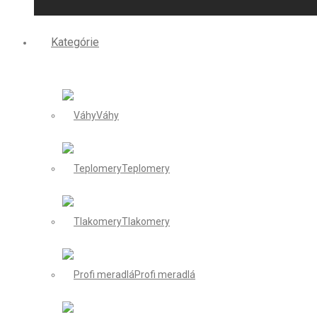
Kategórie
Váhy
Teplomery
Tlakomery
Profi meradlá