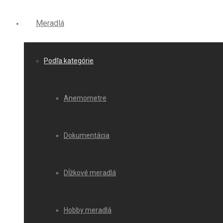
Meradlá
Podľa kategórie
Anemometre
Dokumentácia
Dĺžkové meradlá
Hobby meradlá