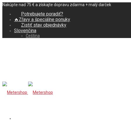
Nakúpte nad 75 € a získajte dopravu zdarma + malý darček
Potrebujete poradiť?
🔥Zľavy a špeciálne ponuky
Zistiť stav objednávky
Slovenčina
Čeština