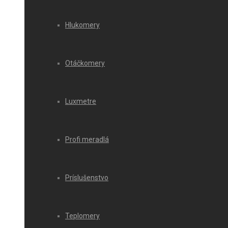
Hlukomery
Otáčkomery
Luxmetre
Profi meradlá
Príslušenstvo
Teplomery