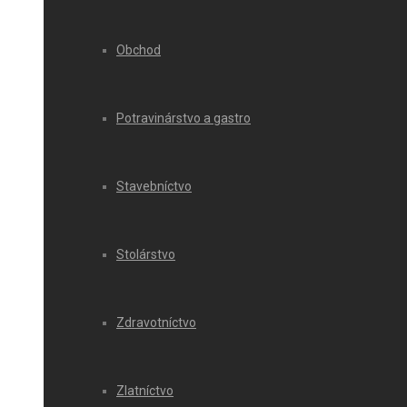
Obchod
Potravinárstvo a gastro
Stavebníctvo
Stolárstvo
Zdravotníctvo
Zlatníctvo