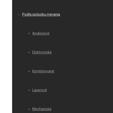
Podľa spôsobu merania
Analógové
Elektronické
Kombinované
Laserové
Mechanické