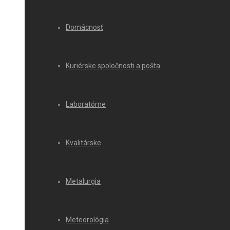
Domácnosť
Kuriérske spoločnosti a pošta
Laboratórne
Kvalitárske
Metalurgia
Meteorológia