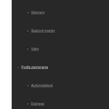
Silomery
Špárové mierky
Váhy
Podľa zamerania
Automobilové
Doprava