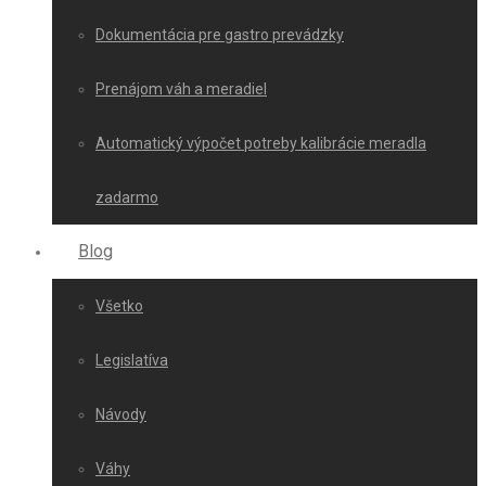
Dokumentácia pre gastro prevádzky
Prenájom váh a meradiel
Automatický výpočet potreby kalibrácie meradla
zadarmo
Blog
Všetko
Legislatíva
Návody
Váhy