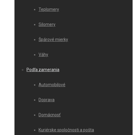
Teplomery
Silomery
Špárové mierky
Váhy
Podľa zamerania
Automobilové
Doprava
Domácnosť
Kuriérske spoločnosti a pošta