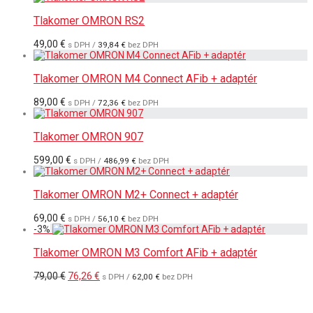
Tlakomer OMRON RS2
49,00
€
s DPH /
39,84
€
bez DPH
Tlakomer OMRON M4 Connect AFib + adaptér
89,00
€
s DPH /
72,36
€
bez DPH
Tlakomer OMRON 907
599,00
€
s DPH /
486,99
€
bez DPH
Tlakomer OMRON M2+ Connect + adaptér
69,00
€
s DPH /
56,10
€
bez DPH
-
3
%
Tlakomer OMRON M3 Comfort AFib + adaptér
Pôvodná
Aktuálna
79,00
€
76,26
€
s DPH /
62,00
€
bez DPH
cena
cena
bola:
je:
79,00 €.
76,26 €.