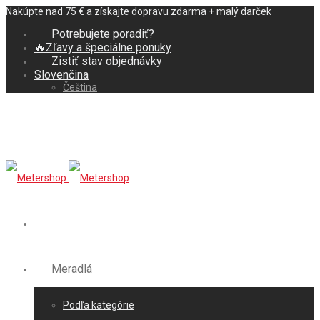
Nakúpte nad 75 € a získajte dopravu zdarma + malý darček
Potrebujete poradiť?
🔥Zľavy a špeciálne ponuky
Zistiť stav objednávky
Slovenčina
Čeština
Meradlá
Podľa kategórie