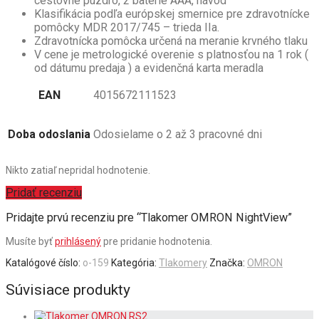
cestovné puzdro, 2 batérie AAA, návod
Klasifikácia podľa európskej smernice pre zdravotnícke
pomôcky MDR 2017/745 – trieda IIa.
Zdravotnícka pomôcka určená na meranie krvného tlaku
V cene je metrologické overenie s platnosťou na 1 rok (
od dátumu predaja ) a evidenčná karta meradla
EAN
4015672111523
Doba odoslania
Odosielame o 2 až 3 pracovné dni
Nikto zatiaľ nepridal hodnotenie.
Pridať recenziu
Pridajte prvú recenziu pre “Tlakomer OMRON NightView”
Musíte byť
prihlásený
pre pridanie hodnotenia.
Katalógové číslo:
o-159
Kategória:
Tlakomery
Značka:
OMRON
Súvisiace produkty