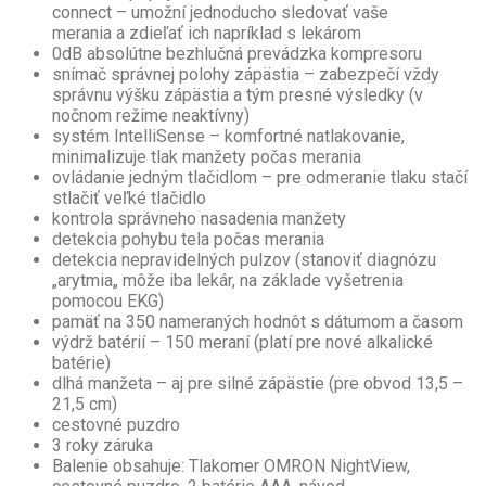
connect – umožní jednoducho sledovať vaše
merania a zdieľať ich napríklad s lekárom
0dB absolútne bezhlučná prevádzka kompresoru
snímač správnej polohy zápästia – zabezpečí vždy
správnu výšku zápästia a tým presné výsledky (v
nočnom režime neaktívny)
systém IntelliSense – komfortné natlakovanie,
minimalizuje tlak manžety počas merania
ovládanie jedným tlačidlom – pre odmeranie tlaku stačí
stlačiť veľké tlačidlo
kontrola správneho nasadenia manžety
detekcia pohybu tela počas merania
detekcia nepravidelných pulzov (stanoviť diagnózu
„arytmia„ môže iba lekár, na základe vyšetrenia
pomocou EKG)
pamäť na 350 nameraných hodnôt s dátumom a časom
výdrž batérií – 150 meraní (platí pre nové alkalické
batérie)
dlhá manžeta – aj pre silné zápästie (pre obvod 13,5 –
21,5 cm)
cestovné puzdro
3 roky záruka
Balenie obsahuje: Tlakomer OMRON NightView,