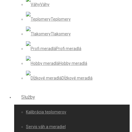
Váhy
Teplomery
Tlakomery
Profi meradlá
Hobby meradlá
Dĺžkové meradlá
Služby
Kalibrácia teplomerov
Servis váh a meradiel