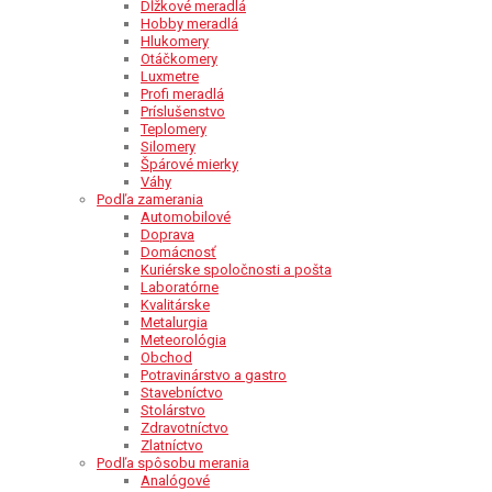
Dĺžkové meradlá
Hobby meradlá
Hlukomery
Otáčkomery
Luxmetre
Profi meradlá
Príslušenstvo
Teplomery
Silomery
Špárové mierky
Váhy
Podľa zamerania
Automobilové
Doprava
Domácnosť
Kuriérske spoločnosti a pošta
Laboratórne
Kvalitárske
Metalurgia
Meteorológia
Obchod
Potravinárstvo a gastro
Stavebníctvo
Stolárstvo
Zdravotníctvo
Zlatníctvo
Podľa spôsobu merania
Analógové