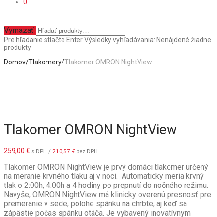
0
Vymazať
Pre hľadanie stlačte
Enter
Výsledky vyhľadávania:
Nenájdené žiadne
produkty.
Domov
/
Tlakomery
/
Tlakomer OMRON NightView
Tlakomer OMRON NightView
259,00
€
s DPH /
210,57
€
bez DPH
Tlakomer OMRON NightView je prvý domáci tlakomer určený
na meranie krvného tlaku aj v noci. Automaticky meria krvný
tlak o 2:00h, 4:00h a 4 hodiny po prepnutí do nočného režimu.
Navyše, OMRON NightView má klinicky overenú presnosť pre
premeranie v sede, polohe spánku na chrbte, aj keď sa
zápästie počas spánku otáča. Je vybavený inovatívnym