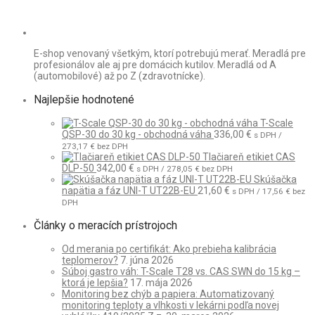
E-shop venovaný všetkým, ktorí potrebujú merať. Meradlá pre
profesionálov ale aj pre domácich kutilov. Meradlá od A
(automobilové) až po Z (zdravotnícke).
Najlepšie hodnotené
T-Scale
QSP-30 do 30 kg - obchodná váha
336,00
€
s DPH /
273,17
€
bez DPH
Tlačiareň etikiet CAS
DLP-50
342,00
€
s DPH /
278,05
€
bez DPH
Skúšačka
napätia a fáz UNI-T UT22B-EU
21,60
€
s DPH /
17,56
€
bez
DPH
Články o meracích prístrojoch
Od merania po certifikát: Ako prebieha kalibrácia
teplomerov?
7. júna 2026
Súboj gastro váh: T-Scale T28 vs. CAS SWN do 15 kg –
ktorá je lepšia?
17. mája 2026
Monitoring bez chýb a papiera: Automatizovaný
monitoring teploty a vlhkosti v lekárni podľa novej