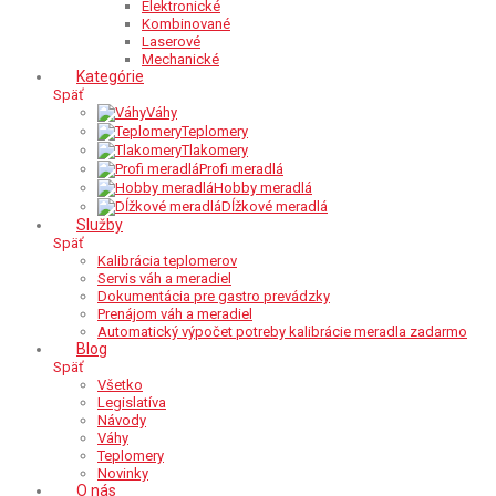
Elektronické
Kombinované
Laserové
Mechanické
Kategórie
Späť
Váhy
Teplomery
Tlakomery
Profi meradlá
Hobby meradlá
Dĺžkové meradlá
Služby
Späť
Kalibrácia teplomerov
Servis váh a meradiel
Dokumentácia pre gastro prevádzky
Prenájom váh a meradiel
Automatický výpočet potreby kalibrácie meradla zadarmo
Blog
Späť
Všetko
Legislatíva
Návody
Váhy
Teplomery
Novinky
O nás