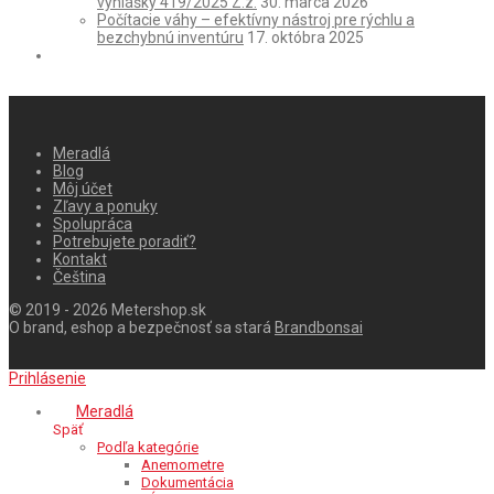
vyhlášky 419/2025 Z.z.
30. marca 2026
Počítacie váhy – efektívny nástroj pre rýchlu a
bezchybnú inventúru
17. októbra 2025
Meradlá
Blog
Môj účet
Zľavy a ponuky
Spolupráca
Potrebujete poradiť?
Kontakt
Čeština
© 2019 - 2026 Metershop.sk
O brand, eshop a bezpečnosť sa stará
Brandbonsai
Prihlásenie
Meradlá
Späť
Podľa kategórie
Anemometre
Dokumentácia