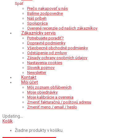
Späť
Prečo nakupovať u nás
Balíme zodpovedne
Náš príbeh
Spolupráca
Overené recenzie od našich zákazníkov
Zákaznícky servis
Potrebujete poradiť?
Dopravné podmienky
Všeobecné obchodné podmienky
Odstúpenie od zmluvy
Zásady ochrany osobných údajov
Nastavenia cookies
Slovník pojmov
Newsletter
Kontakt
Môj účet
Môj zoznam obľúbených
Moje objednávky
Moje kalibrácie a overenia
Zmeniť fakturačnú / poštovú adresu
Zmeniť meno / email / heslo
Updating
…
Košík
Žiadne produkty v košíku.