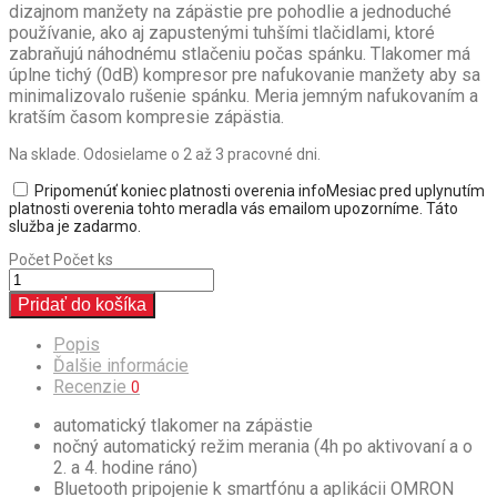
dizajnom manžety na zápästie pre pohodlie a jednoduché
používanie, ako aj zapustenými tuhšími tlačidlami, ktoré
zabraňujú náhodnému stlačeniu počas spánku. Tlakomer má
úplne tichý (0dB) kompresor pre nafukovanie manžety aby sa
minimalizovalo rušenie spánku. Meria jemným nafukovaním a
kratším časom kompresie zápästia.
Na sklade. Odosielame o 2 až 3 pracovné dni.
Pripomenúť koniec platnosti overenia
info
Mesiac pred uplynutím
platnosti overenia tohto meradla vás emailom upozorníme. Táto
služba je zadarmo.
Počet
Počet ks
Pridať do košíka
Popis
Ďalšie informácie
Recenzie
0
automatický tlakomer na zápästie
nočný automatický režim merania (4h po aktivovaní a o
2. a 4. hodine ráno)
Bluetooth pripojenie k smartfónu a aplikácii OMRON