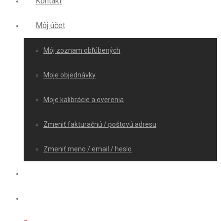
Kontakt
Môj účet
Môj zoznam obľúbených
Moje objednávky
Moje kalibrácie a overenia
Zmeniť fakturačnú / poštovú adresu
Zmeniť meno / email / heslo