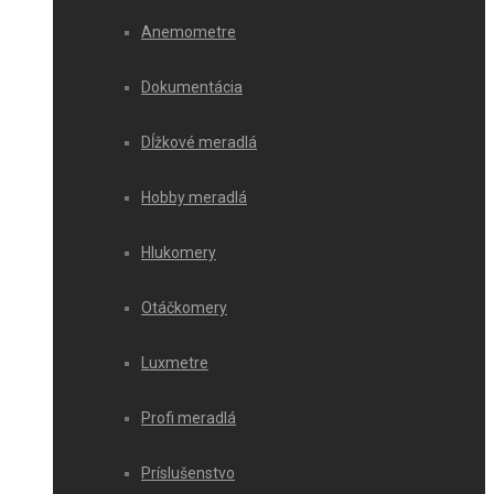
Anemometre
Dokumentácia
Dĺžkové meradlá
Hobby meradlá
Hlukomery
Otáčkomery
Luxmetre
Profi meradlá
Príslušenstvo