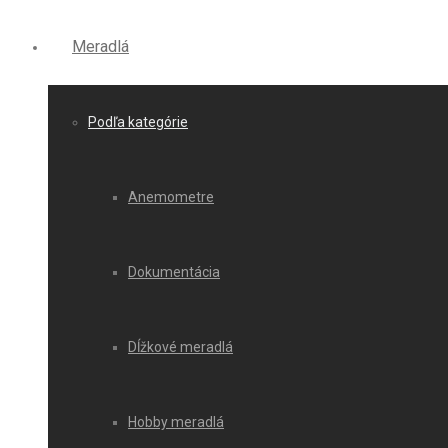
Meradlá
Podľa kategórie
Anemometre
Dokumentácia
Dĺžkové meradlá
Hobby meradlá