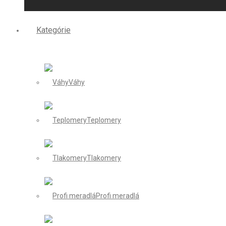
Kategórie
Váhy
Teplomery
Tlakomery
Profi meradlá