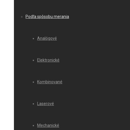
Podľa spôsobu merania
Analógové
Elektronické
Kombinované
Laserové
Mechanické