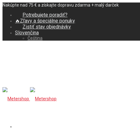
Nakúpte nad 75 € a získajte dopravu zdarma + malý darček
Potrebujete poradiť?
🔥Zľavy a špeciálne ponuky
Zistiť stav objednávky
Slovenčina
Čeština