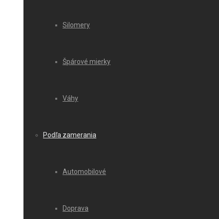
Silomery
Špárové mierky
Váhy
Podľa zamerania
Automobilové
Doprava