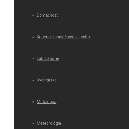
Domácnosť
Kuriérske spoločnosti a pošta
Laboratórne
Kvalitárske
Metalurgia
Meteorológia