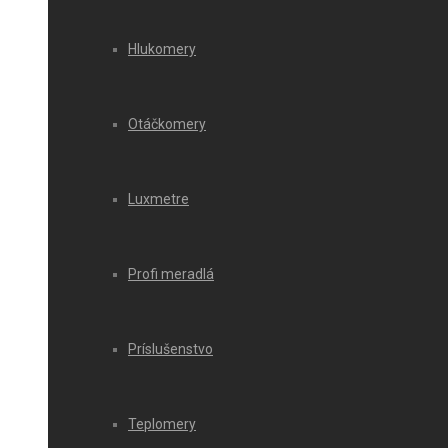
Hlukomery
Otáčkomery
Luxmetre
Profi meradlá
Príslušenstvo
Teplomery