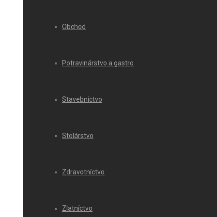
Obchod
Potravinárstvo a gastro
Stavebníctvo
Stolárstvo
Zdravotníctvo
Zlatníctvo