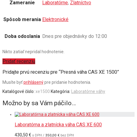
Zameranie
Laboratórne
,
Zlatníctvo
Spôsob merania
Elektronické
Doba odoslania
Dnes pre objednávky do 12:00
Nikto zatiaľ nepridal hodnotenie.
Pridať recenziu
Pridajte prvú recenziu pre “Presná váha CAS XE 1500”
Musíte byť
prihlásený
pre pridanie hodnotenia.
Katalógové číslo:
xe1500
Kategória:
Laboratórne váhy
Možno by sa Vám páčilo…
Laboratórna a zlatnícka váha CAS XE 600
430,50
€
s DPH /
350,00
€
bez DPH