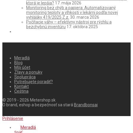
ktorá je lepšia?
17. mája 2026
Monitoring bez chýb a papiera: Automatizovaný
monitoring teploty a vlhkosti v lekárni podľa novej
vyhlášky 419/2025 Z.z.
30. marca 2026
Počítacie váhy – efektívny nástroj pre rýchlu a
bezchybnú inventúru
17. októbra 2025
Meradlá
Blog
Môj účet
Zľavy a ponuky
Spolupráca
Potrebujete poradiť?
Kontakt
Čeština
© 2019 - 2026 Metershop.sk
O brand, eshop a bezpečnosť sa stará
Brandbonsai
Prihlásenie
Meradlá
Späť