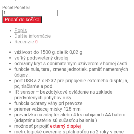
Počet
Počet ks
Pridať do košíka
Popis
Ďalšie informácie
Recenzie
0
váživosť do 1500 g, dielik 0,02 g
veľký podsvietený displej
ochranný kryt s odnímateľným uzáverom v hornej časti
funkcie nula, tara , zmena jednotiek, pamäť nameraných
údajov…
port USB a 2 x R232 pre pripojenie externého displej a,
pc, tlačiarňe a pod.
IR sensor – bezdotykové ovládanie na základe
predvolených pohybov ruky
funkcia ochrany váhy pri prevoze
priemer važiacej misky 128 mm
prevádzka na adaptér alebo 4 ks nabíjacich AA batérií
(adaptér a batérie sú sučasťou balenia )
možnosť pripojiť
externý displej
metrologické overenie s platnosťou na 2 roky v cene