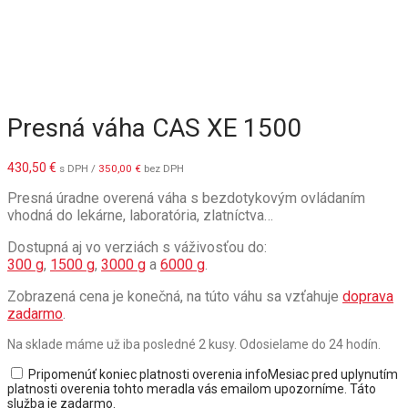
Presná váha CAS XE 1500
430,50
€
s DPH /
350,00
€
bez DPH
Presná úradne overená váha s bezdotykovým ovládaním
vhodná do lekárne, laboratória, zlatníctva…
Dostupná aj vo verziách s váživosťou do:
300 g
,
1500 g
,
3000 g
a
6000 g
.
Zobrazená cena je konečná, na túto váhu sa vzťahuje
doprava
zadarmo
.
Na sklade máme už iba posledné 2 kusy. Odosielame do 24 hodín.
Pripomenúť koniec platnosti overenia
info
Mesiac pred uplynutím
platnosti overenia tohto meradla vás emailom upozorníme. Táto
služba je zadarmo.