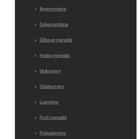
Anemometre
Dokumentácia
Dĺžkové meradlá
Hobby meradlá
Hlukomery
Otáčkomery
Luxmetre
Profi meradlá
Príslušenstvo