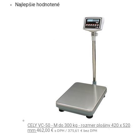
Najlepšie hodnotené
CELY VC-50 - M do 300 kg - rozmer plošiny 420 x 520
mm
462,00
€
s DPH /
375,61
€
bez DPH