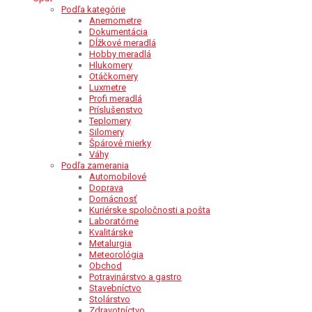
Podľa kategórie
Anemometre
Dokumentácia
Dĺžkové meradlá
Hobby meradlá
Hlukomery
Otáčkomery
Luxmetre
Profi meradlá
Príslušenstvo
Teplomery
Silomery
Špárové mierky
Váhy
Podľa zamerania
Automobilové
Doprava
Domácnosť
Kuriérske spoločnosti a pošta
Laboratórne
Kvalitárske
Metalurgia
Meteorológia
Obchod
Potravinárstvo a gastro
Stavebníctvo
Stolárstvo
Zdravotníctvo