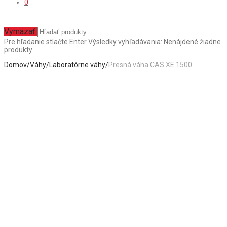
0
Vymazať
Pre hľadanie stlačte
Enter
Výsledky vyhľadávania:
Nenájdené žiadne
produkty.
Domov
/
Váhy
/
Laboratórne váhy
/
Presná váha CAS XE 1500