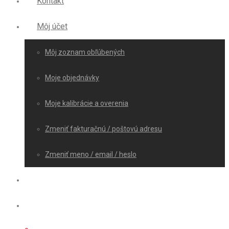
Kontakt
Môj účet
Môj zoznam obľúbených
Moje objednávky
Moje kalibrácie a overenia
Zmeniť fakturačnú / poštovú adresu
Zmeniť meno / email / heslo