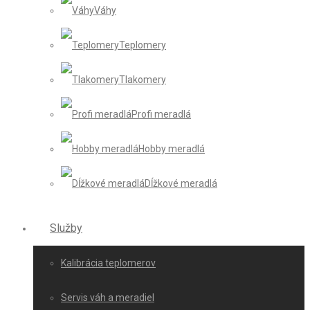
Váhy
Teplomery
Tlakomery
Profi meradlá
Hobby meradlá
Dĺžkové meradlá
Služby
Kalibrácia teplomerov
Servis váh a meradiel