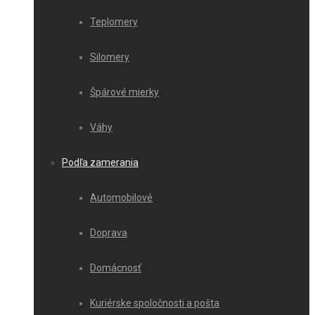
Teplomery
Silomery
Špárové mierky
Váhy
Podľa zamerania
Automobilové
Doprava
Domácnosť
Kuriérske spoločnosti a pošta