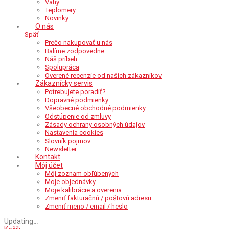
Váhy
Teplomery
Novinky
O nás
Späť
Prečo nakupovať u nás
Balíme zodpovedne
Náš príbeh
Spolupráca
Overené recenzie od našich zákazníkov
Zákaznícky servis
Potrebujete poradiť?
Dopravné podmienky
Všeobecné obchodné podmienky
Odstúpenie od zmluvy
Zásady ochrany osobných údajov
Nastavenia cookies
Slovník pojmov
Newsletter
Kontakt
Môj účet
Môj zoznam obľúbených
Moje objednávky
Moje kalibrácie a overenia
Zmeniť fakturačnú / poštovú adresu
Zmeniť meno / email / heslo
Updating
…