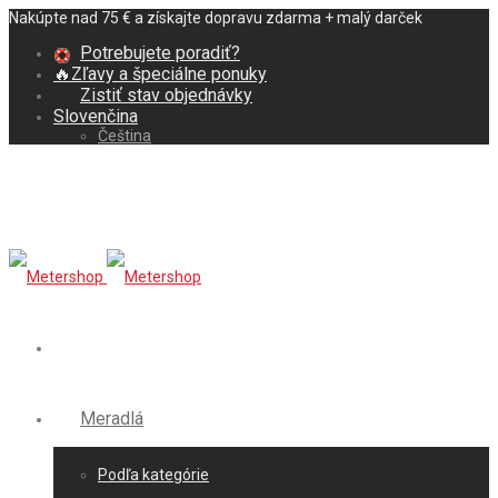
Nakúpte nad 75 € a získajte dopravu zdarma + malý darček
Potrebujete poradiť?
🔥Zľavy a špeciálne ponuky
Zistiť stav objednávky
Slovenčina
Čeština
Meradlá
Podľa kategórie