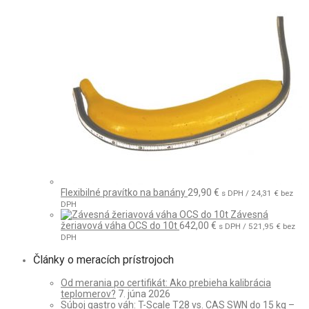
Flexibilné pravítko na banány
29,90
€
s DPH /
24,31
€
bez
DPH
Závesná
žeriavová váha OCS do 10t
642,00
€
s DPH /
521,95
€
bez
DPH
Články o meracích prístrojoch
Od merania po certifikát: Ako prebieha kalibrácia
teplomerov?
7. júna 2026
Súboj gastro váh: T-Scale T28 vs. CAS SWN do 15 kg –