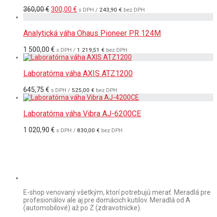
Pôvodná
Aktuálna
360,00
€
300,00
€
s DPH /
243,90
€
bez DPH
cena
cena
bola:
je:
360,00 €.
300,00 €.
Analytická váha Ohaus Pioneer PR 124M
1 500,00
€
s DPH /
1 219,51
€
bez DPH
Laboratórna váha AXIS ATZ1200
645,75
€
s DPH /
525,00
€
bez DPH
Laboratórna váha Vibra AJ-6200CE
1 020,90
€
s DPH /
830,00
€
bez DPH
E-shop venovaný všetkým, ktorí potrebujú merať. Meradlá pre
profesionálov ale aj pre domácich kutilov. Meradlá od A
(automobilové) až po Z (zdravotnícke).