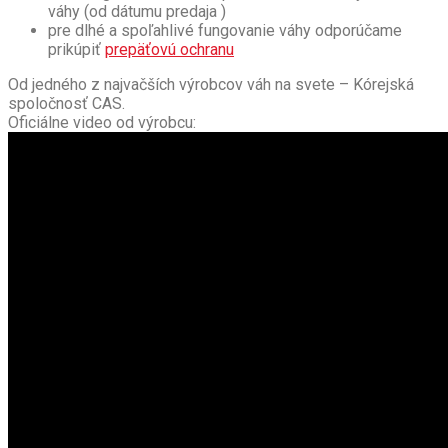
váhy (od dátumu predaja )
pre dlhé a spoľahlivé fungovanie váhy odporúčame
prikúpiť
prepäťovú ochranu
Od jedného z najvačších výrobcov váh na svete – Kórejská
spoločnosť CAS.
Oficiálne video od výrobcu: