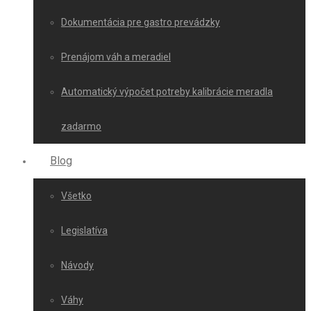
Dokumentácia pre gastro prevádzky
Prenájom váh a meradiel
Automatický výpočet potreby kalibrácie meradla
zadarmo
Blog
Všetko
Legislatíva
Návody
Váhy