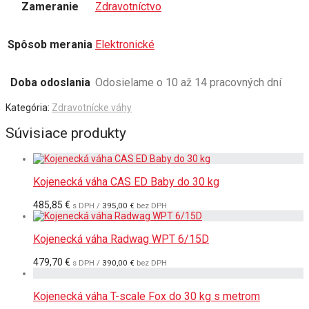
Zameranie
Zdravotníctvo
Spôsob merania
Elektronické
Doba odoslania
Odosielame o 10 až 14 pracovných dní
Kategória:
Zdravotnícke váhy
Súvisiace produkty
Kojenecká váha CAS ED Baby do 30 kg
485,85
€
s DPH /
395,00
€
bez DPH
Kojenecká váha Radwag WPT 6/15D
479,70
€
s DPH /
390,00
€
bez DPH
Kojenecká váha T-scale Fox do 30 kg s metrom