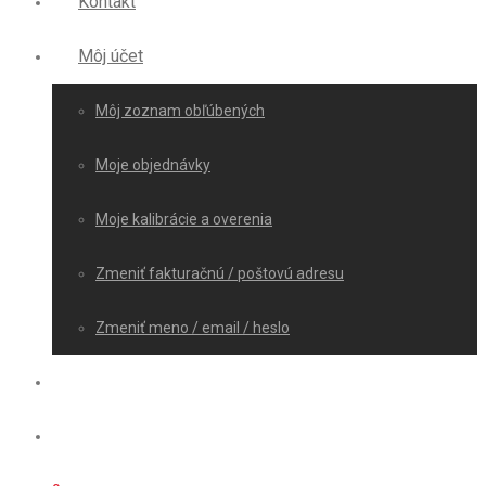
Kontakt
Môj účet
Môj zoznam obľúbených
Moje objednávky
Moje kalibrácie a overenia
Zmeniť fakturačnú / poštovú adresu
Zmeniť meno / email / heslo