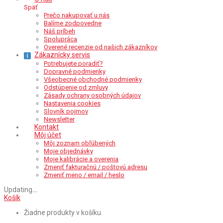
Späť
Prečo nakupovať u nás
Balíme zodpovedne
Náš príbeh
Spolupráca
Overené recenzie od našich zákazníkov
Zákaznícky servis
Potrebujete poradiť?
Dopravné podmienky
Všeobecné obchodné podmienky
Odstúpenie od zmluvy
Zásady ochrany osobných údajov
Nastavenia cookies
Slovník pojmov
Newsletter
Kontakt
Môj účet
Môj zoznam obľúbených
Moje objednávky
Moje kalibrácie a overenia
Zmeniť fakturačnú / poštovú adresu
Zmeniť meno / email / heslo
Updating
…
Košík
Žiadne produkty v košíku.