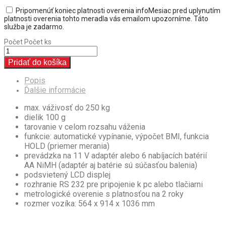
Pripomenúť koniec platnosti overenia
info
Mesiac pred uplynutím
platnosti overenia tohto meradla vás emailom upozorníme. Táto
služba je zadarmo.
Počet
Počet ks
Pridať do košíka
Popis
Ďalšie informácie
max. váživosť do 250 kg
dielik 100 g
tarovanie v celom rozsahu váženia
funkcie: automatické vypínanie, výpočet BMI, funkcia
HOLD (priemer merania)
prevádzka na 11 V adaptér alebo 6 nabíjacích batérií
AA NiMH (adaptér aj batérie sú súčasťou balenia)
podsvietený LCD displej
rozhranie RS 232 pre pripojenie k pc alebo tlačiarni
metrologické overenie s platnosťou na 2 roky
rozmer vozíka: 564 x 914 x 1036 mm