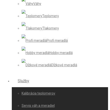
Váhy
Teplomery
Tlakomery
Profi meradlá
Hobby meradlá
Dĺžkové meradlá
Služby
Kalibrácia teplomerov
Servis váh a meradiel