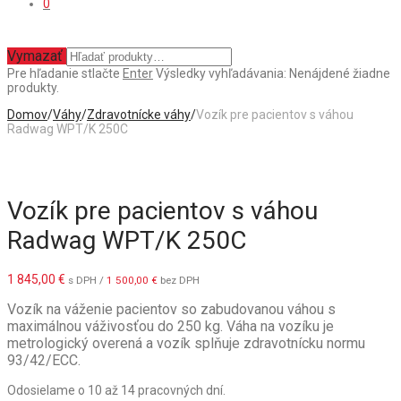
0
Vymazať
Pre hľadanie stlačte
Enter
Výsledky vyhľadávania:
Nenájdené žiadne
produkty.
Domov
/
Váhy
/
Zdravotnícke váhy
/
Vozík pre pacientov s váhou
Radwag WPT/K 250C
Vozík pre pacientov s váhou
Radwag WPT/K 250C
1 845,00
€
s DPH /
1 500,00
€
bez DPH
Vozík na váženie pacientov so zabudovanou váhou s
maximálnou váživosťou do 250 kg. Váha na vozíku je
metrologický overená a vozík splňuje zdravotnícku normu
93/42/ECC.
Odosielame o 10 až 14 pracovných dní.