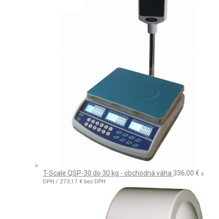
T-Scale QSP-30 do 30 kg - obchodná váha
336,00
€
s
DPH /
273,17
€
bez DPH