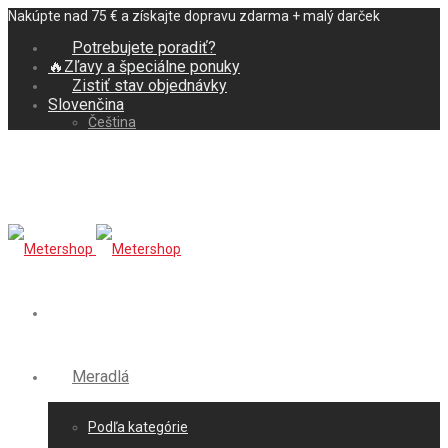
Nakúpte nad 75 € a získajte dopravu zdarma + malý darček
Potrebujete poradiť?
🔥Zľavy a špeciálne ponuky
Zistiť stav objednávky
Slovenčina
Čeština
Meradlá
Podľa kategórie