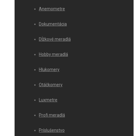
Anemometre
Dokumentácia
Dĺžkové meradlá
Hobby meradlá
Hlukomery
Otáčkomery
Luxmetre
Profi meradlá
Príslušenstvo