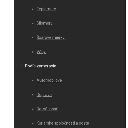
Teplomery
Silomery
Špárové mierky
Váhy
Podľa zamerania
Automobilové
Doprava
Domácnosť
Kuriérske spoločnosti a pošta