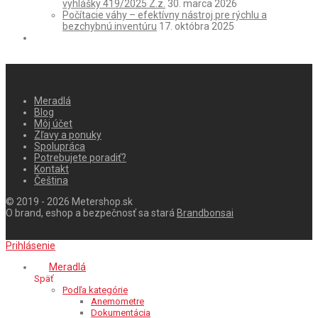
vyhlášky 419/2025 Z.z.
30. marca 2026
Počítacie váhy – efektívny nástroj pre rýchlu a
bezchybnú inventúru
17. októbra 2025
Meradlá
Blog
Môj účet
Zľavy a ponuky
Spolupráca
Potrebujete poradiť?
Kontakt
Čeština
© 2019 - 2026 Metershop.sk
O brand, eshop a bezpečnosť sa stará
Brandbonsai
Prihlásenie
Meradlá
Späť
Podľa kategórie
Anemometre
Dokumentácia