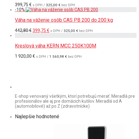
399,75
€
s DPH /
325,00
€
bez DPH
-
10
%
Váha na váženie osôb CAS PB 200 do 200 kg
Pôvodná
Aktuálna
442,80
€
399,75
€
s DPH /
325,00
€
bez DPH
cena
cena
bola:
je:
442,80 €.
399,75 €.
Kreslová váha KERN MCC 250K100M
1 920,00
€
s DPH /
1 560,98
€
bez DPH
E-shop venovaný všetkým, ktorí potrebujú merať. Meradlá pre
profesionálov ale aj pre domácich kutilov. Meradlá od A
(automobilové) až po Z (zdravotnícke).
Najlepšie hodnotené