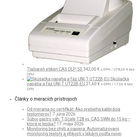
Tlačiareň etikiet CAS DLP-50
342,00
€
s DPH /
278,05
€
bez
DPH
Skúšačka
napätia a fáz UNI-T UT22B-EU
21,60
€
s DPH /
17,56
€
bez
DPH
Články o meracích prístrojoch
Od merania po certifikát: Ako prebieha kalibrácia
teplomerov?
7. júna 2026
Súboj gastro váh: T-Scale T28 vs. CAS SWN do 15 kg –
ktorá je lepšia?
17. mája 2026
Monitoring bez chýb a papiera: Automatizovaný
monitoring teploty a vlhkosti v lekárni podľa novej