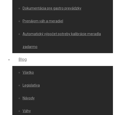
Dokumentácia pre gastro prevádzky
Prenájom váh a meradiel
Automatický výpočet potreby kalibrácie meradla
zadarmo
Blog
Všetko
Legislatíva
Návody
Váhy