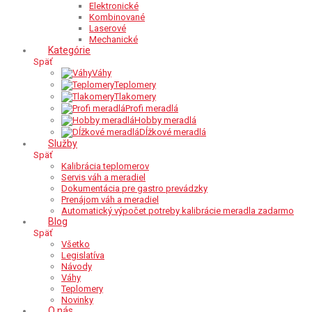
Elektronické
Kombinované
Laserové
Mechanické
Kategórie
Späť
Váhy
Teplomery
Tlakomery
Profi meradlá
Hobby meradlá
Dĺžkové meradlá
Služby
Späť
Kalibrácia teplomerov
Servis váh a meradiel
Dokumentácia pre gastro prevádzky
Prenájom váh a meradiel
Automatický výpočet potreby kalibrácie meradla zadarmo
Blog
Späť
Všetko
Legislatíva
Návody
Váhy
Teplomery
Novinky
O nás