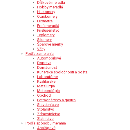
Dĺžkové meradlá
Hobby meradlá
Hlukomery
Otáčkomery
Luxmetre
Profi meradlá
Príslušenstvo
Teplomery
Silomery
Špárové mierky
Váhy
Podľa zamerania
Automobilové
Doprava
Domácnosť
Kuriérske spoločnosti a pošta
Laboratórne
Kvalitárske
Metalurgia
Meteorológia
Obchod
Potravinárstvo a gastro
Stavebníctvo
Stolárstvo
Zdravotníctvo
Zlatníctvo
Podľa spôsobu merania
Analógové