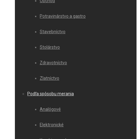
Obchod
Potravinárstvo a gastro
Stavebníctvo
Stolárstvo
Zdravotníctvo
Zlatníctvo
Podľa spôsobu merania
Analógové
Elektronické