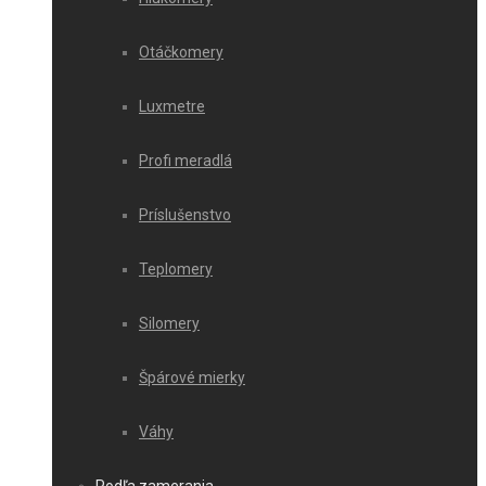
Otáčkomery
Luxmetre
Profi meradlá
Príslušenstvo
Teplomery
Silomery
Špárové mierky
Váhy