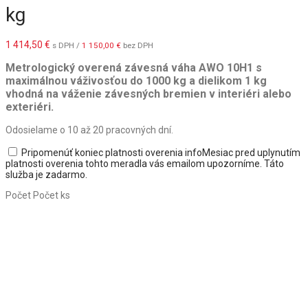
kg
1 414,50
€
s DPH /
1 150,00
€
bez DPH
Metrologický overená závesná váha AWO 10H1 s
maximálnou váživosťou do 1000 kg a dielikom 1 kg
vhodná na váženie závesných bremien v interiéri alebo
exteriéri.
Odosielame o 10 až 20 pracovných dní.
Pripomenúť koniec platnosti overenia
info
Mesiac pred uplynutím
platnosti overenia tohto meradla vás emailom upozorníme. Táto
služba je zadarmo.
Počet
Počet ks
Pridať do košíka
Popis
Ďalšie informácie
maximálna váživosť: 1000 kg
dielik: 1 kg