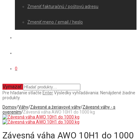
Zmeniť fakturačnú / poštovú adresu
Zmeniť meno / email / heslo
0
Vymazať
Pre hľadanie stlačte
Enter
Výsledky vyhľadávania:
Nenájdené žiadne
produkty.
Domov
/
Váhy
/
Závesné a žeriavové váhy
/
Závesné váhy - s
overením
/
Závesná váha AWO 10H1 do 1000 kg
Závesná váha AWO 10H1 do 1000