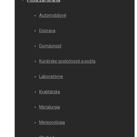
Podľa zamerania
Automobilové
Doprava
Domácnosť
Kuriérske spoločnosti a pošta
Laboratórne
Kvalitárske
Metalurgia
Meteorológia