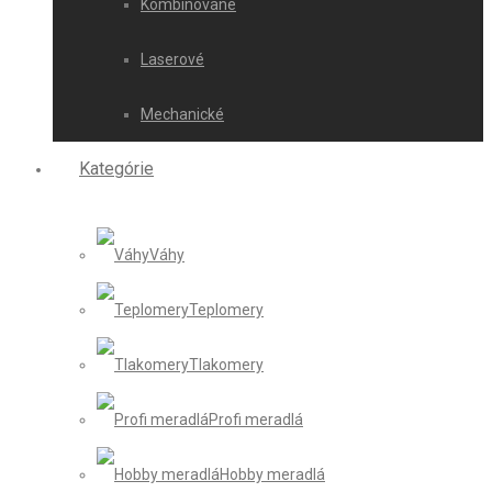
Kombinované
Laserové
Mechanické
Kategórie
Váhy
Teplomery
Tlakomery
Profi meradlá
Hobby meradlá