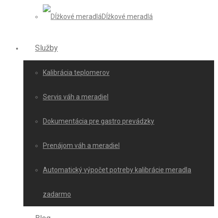
Dĺžkové meradlá
Služby
Kalibrácia teplomerov
Servis váh a meradiel
Dokumentácia pre gastro prevádzky
Prenájom váh a meradiel
Automatický výpočet potreby kalibrácie meradla
zadarmo