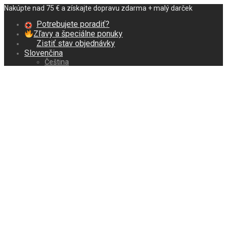
Nakúpte nad 75 € a získajte dopravu zdarma + malý darček
Potrebujete poradiť?
Zľavy a špeciálne ponuky
Zistiť stav objednávky
Slovenčina
Čeština