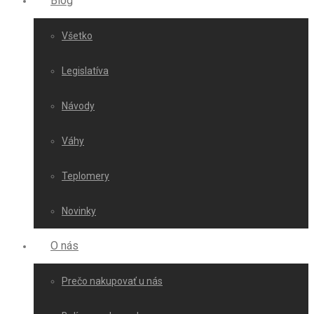
Blog
Všetko
Legislatíva
Návody
Váhy
Teplomery
Novinky
O nás
Prečo nakupovať u nás