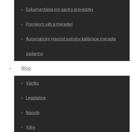
Dokumentácia pre gastro prevádzky
Prenájom váh a meradiel
Automatický výpočet potreby kalibrácie meradla
zadarmo
Blog
Všetko
Legislatíva
Návody
Váhy