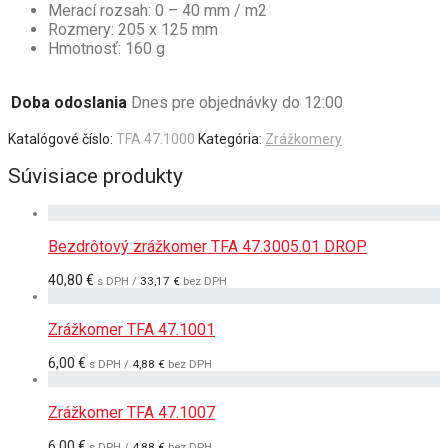
Merací rozsah: 0 – 40 mm / m2
Rozmery: 205 x 125 mm
Hmotnosť: 160 g
Doba odoslania
Dnes pre objednávky do 12:00
Katalógové číslo:
TFA 47.1000
Kategória:
Zrážkomery
Súvisiace produkty
Bezdrôtový zrážkomer TFA 47.3005.01 DROP
40,80
€
s DPH /
33,17
€
bez DPH
Zrážkomer TFA 47.1001
6,00
€
s DPH /
4,88
€
bez DPH
Zrážkomer TFA 47.1007
6,00
€
s DPH /
4,88
€
bez DPH