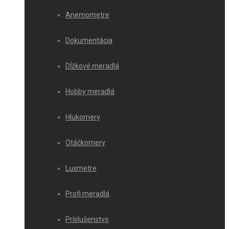
Anemometre
Dokumentácia
Dĺžkové meradlá
Hobby meradlá
Hlukomery
Otáčkomery
Luxmetre
Profi meradlá
Príslušenstvo