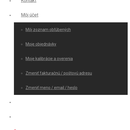
Kontakt
Môj účet
Môj zoznam obľúbených
Moje objednávky
Moje kalibrácie a overenia
Zmeniť fakturačnú / poštovú adresu
Zmeniť meno / email / heslo