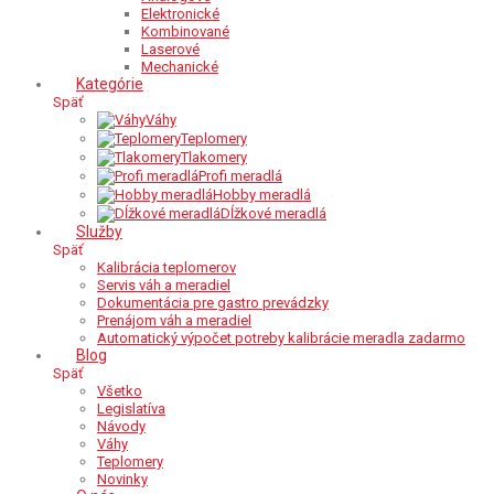
Elektronické
Kombinované
Laserové
Mechanické
Kategórie
Späť
Váhy
Teplomery
Tlakomery
Profi meradlá
Hobby meradlá
Dĺžkové meradlá
Služby
Späť
Kalibrácia teplomerov
Servis váh a meradiel
Dokumentácia pre gastro prevádzky
Prenájom váh a meradiel
Automatický výpočet potreby kalibrácie meradla zadarmo
Blog
Späť
Všetko
Legislatíva
Návody
Váhy
Teplomery
Novinky