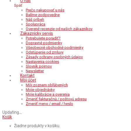
O nás
Späť
Prečo nakupovať u nás
Balíme zodpovedne
Náš príbeh
Spolupráca
Overené recenzie od našich zákazníkov
Zákaznícky servis
Potrebujete poradiť?
Dopravné podmienky
Všeobecné obchodné podmienky
Odstúpenie od zmluvy
Zásady ochrany osobných údajov
Nastavenia cookies
Slovník pojmov
Newsletter
Kontakt
Môj účet
Môj zoznam obľúbených
Moje objednávky
Moje kalibrácie a overenia
Zmeniť fakturačnú / poštovú adresu
Zmeniť meno / email / heslo
Updating
…
Košík
Žiadne produkty v košíku.