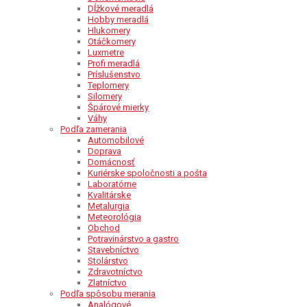
Dĺžkové meradlá
Hobby meradlá
Hlukomery
Otáčkomery
Luxmetre
Profi meradlá
Príslušenstvo
Teplomery
Silomery
Špárové mierky
Váhy
Podľa zamerania
Automobilové
Doprava
Domácnosť
Kuriérske spoločnosti a pošta
Laboratórne
Kvalitárske
Metalurgia
Meteorológia
Obchod
Potravinárstvo a gastro
Stavebníctvo
Stolárstvo
Zdravotníctvo
Zlatníctvo
Podľa spôsobu merania
Analógové