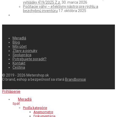
vyhlášky 419/2025 Z.z.
30. marca 2026
Počítacie váhy – efektívny nástroj pre rýchlu a
bezchybnú inventúru
17. októbra 2025
Meradlá
Blog
Môj účet
Zľavy a ponuky
Spolupráca
Potrebujete poradiť?
Kontakt
Čeština
© 2019 - 2026 Metershop.sk
O brand, eshop a bezpečnosť sa stará
Brandbonsai
Prihlásenie
Meradlá
Späť
Podľa kategórie
Anemometre
Dokumentácia