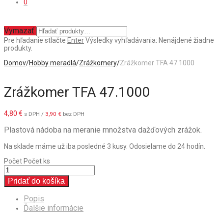
0
Vymazať
Pre hľadanie stlačte
Enter
Výsledky vyhľadávania:
Nenájdené žiadne
produkty.
Domov
/
Hobby meradlá
/
Zrážkomery
/
Zrážkomer TFA 47.1000
Zrážkomer TFA 47.1000
4,80
€
s DPH /
3,90
€
bez DPH
Plastová nádoba na meranie množstva dažďových zrážok.
Na sklade máme už iba posledné 3 kusy. Odosielame do 24 hodín.
Počet
Počet ks
Pridať do košíka
Popis
Ďalšie informácie