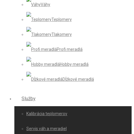
Váhy
Teplomery
Tlakomery
Profi meradlá
Hobby meradlá
Dĺžkové meradlá
Služby
Kalibrácia teplomerov
Servis váh a meradiel