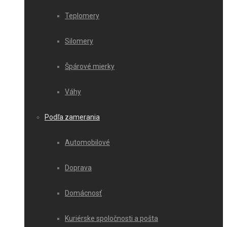
Teplomery
Silomery
Špárové mierky
Váhy
Podľa zamerania
Automobilové
Doprava
Domácnosť
Kuriérske spoločnosti a pošta