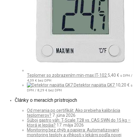
Teplomer so zobrazením min-max IT-102
5,40
€
s DPH /
4,39
€
bez DPH
Detektor napätia GK7
10,20
€
s
DPH /
8,29
€
bez DPH
Články o meracích prístrojoch
Od merania po certifikát: Ako prebieha kalibrácia
teplomerov?
7. júna 2026
Súboj gastro váh: T-Scale T28 vs. CAS SWN do 15 kg –
ktorá je lepšia?
17. mája 2026
Monitoring bez chýb a papiera: Automatizovaný
monitoring teploty a vlhkosti v lekárni podľa novej