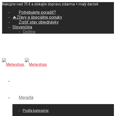
Nakúpte nad 75 € a získajte dopravu zdarma + malý darček
Potrebujete poradiť?
🔥Zľavy a špeciálne ponuky
Zistiť stav objednávky
Slovenčina
Čeština
Meradlá
Podľa kategórie