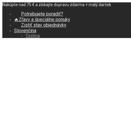
Nakúpte nad 75 € a získajte dopravu zdarma + malý darček
Potrebujete poradiť?
Zľavy a špeciálne ponuky
Zistiť stav objednávky
Slovenčina
Čeština